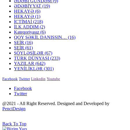
ƏDƏBİ GÜNDƏM
(9)
ƏDƏBİYYAT
(19)
HEKAYƏ
(6)
HEKAYƏ
(1)
İCTİMAİ
(218)
İLK ADDIM
(2)
Kateqoriyasız
(6)
QOY ŞƏKİL DANIŞSIN…
(16)
ŞEİR
(16)
ŞEİR
(61)
SÖYLƏŞİLƏR
(67)
TÜRK DÜNYASI
(233)
YAZILAR
(642)
YENİLİKLƏR
(301)
Facebook
Twitter
Linkedin
Youtube
Facebook
Twitter
@2021 - All Right Reserved. Designed and Developed by
PenciDesign
Back To Top