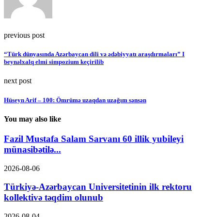
previous post
“Türk dünyasında Azərbaycan dili və ədəbiyyatı araşdırmaları” I
beynəlxalq elmi simpozium keçirilib
next post
Hüseyn Arif – 100: Ömrümə uzaqdan uzağım sənsən
You may also like
Fazil Mustafa Salam Sarvanı 60 illik yubileyi
münasibətilə...
2026-08-06
Türkiyə-Azərbaycan Universitetinin ilk rektoru
kollektivə təqdim olunub
2026-08-04