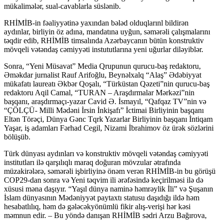
mükalimələr, sual-cavablarla süslənib.
RHİMİB-in fəaliyyətinə yaxından bələd olduqlarınl bildirən
aydınlar, birliyin öz adına, mandatına uyğun, səmərəli çalışmalarını
təqdir edib, RHİMİB timsalında Azərbaycanın bütün konstruktiv
mövqeli vətəndaş cəmiyyəti instututlarına yeni uğurlar diləyiblər.
Sonra, “Yeni Müsavat” Media Qrupunun qurucu-baş redaktoru,
Əməkdar jurnalist Rauf Arifoğlu, Beynəlxalq “Alaş” Ədəbiyyat
mükafatı laureatı Əkbər Qoşalı, “Türküstan Qəzeti”nin qurucu-baş
redaktoru Aqil Camal, “TURAN – Araşdırmalar Mərkəzi”nin
başqanı, araşdırmaçı-yazar Cavid Ə. İsmayıl, “Qafqaz TV”nin və
“ÇÖLÇÜ- Milli Mədəni İrsin İnkişafı” İctimai Birliyinin başqanı
Eltən Törəçi, Dünya Gənc Tqrk Yazarlar Birliyinin başqanı İntiqam
Yaşar, iş adamları Fərhad Cegil, Nizami İbrahimov öz ürək sözlərini
bölüşüb.
Türk dünyası aydınları və konstruktiv mövqeli vətəndaş cəmiyyəti
institutları ilə qarşılıqlı maraq doğuran mövzular ətrafında
müzakirələrə, səmərəli işbirliyinə önəm verən RHİMİB-in bu görüşü
COP29-dan sonra və Yeni təqvim ili ərəfəsində keçirilməsi ilə də
xüsusi məna daşıyır. “Yaşıl dünya naminə həmrəylik İli” və Şuşanın
İslam dünyasının Mədəniyyət paytaxtı statusu daşıdığı ildə həm
hesabatlılıq, həm də gələcəkyönümlü fikir alış-verişi hər kəsi
məmnun edir. – Bu yöndə danışan RHİMİB sədri Arzu Bağırova,