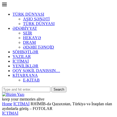
TÜRK DÜNYASI
AŞIQ SƏNƏTİ
TÜRK DÜNYASI
ƏDƏBİYYAT
ŞEİR
HEKAYƏ
DRAM
ƏDƏBİ TƏNQİD
SÖHBƏTLƏR
YAZILAR
İCTİMAİ
YENİLİKLƏR
QOY ŞƏKİL DANIŞSIN…
KİTABXANA
E-KİTAB
keep your memories alive
Home
İCTİMAİ
RHİMİB-də Qazaxıstan, Türkiyə və İraqdan olan
aydınlarla görüş – FOTOLAR
İCTİMAİ