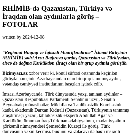
RHİMİB-də Qazaxıstan, Türkiyə və
İraqdan olan aydınlarla görüş –
FOTOLAR
written by
2024-12-08
“Regional Hüquqi və İqtisadi Maarifləndirmə” İctimai Birliyinin
(RHİMİB) sədri Arzu Bağırova qardaş Qazaxıstan və Türkiyədən,
eləcə də doğma Kərkükdən (İraq) olan bir qrup aydınla görüşüb.
Bizimyazı.az
xəbər verir ki, könül süfrəsi ortamında keçirilən
görüşdə həmçinin Azərbaycandan olan bir qrup tanınmış aydın,
vətəndaş cəmiyyəti institutlarının başçıları iştirak edib.
İmzası Azərbaycanda, Türk dünyasında yaxşı tanınan aydınlar –
Qazaxıstan Respublikası Parlamenti Senatının üzvü, Senatın
Beynəlxalq münasibətlər, Müdafiə və Təhlükəsizlik Komitəsinin
katibi, akademik Darxan Kıdırali (Qazaxıstan), Türkiyənin tanınmış
araşdırmaçı-yazarı, təhlükəsizlik eksperti Abdullah Ağar və
Kərkükün, ümumən İraq-Türkman ədəbiyyatının, mədəniyyətinin
görkəmli nümayəndəsi Şəmsəddin Kuzəçi ilə görüş, Türk
dünyasının yaxın keçmişi, bugünü və gələcəyi ilə bağlı maraqlı