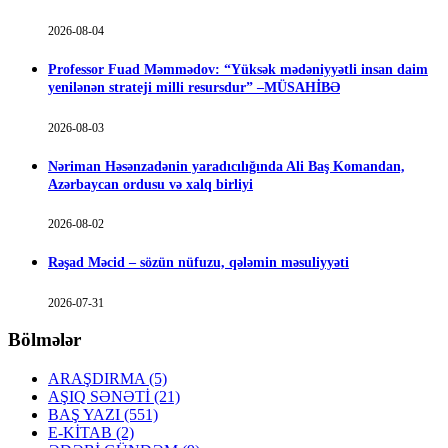
2026-08-04
Professor Fuad Məmmədov: “Yüksək mədəniyyətli insan daim
yenilənən strateji milli resursdur” –MÜSAHİBƏ
2026-08-03
Nəriman Həsənzadənin yaradıcılığında Ali Baş Komandan,
Azərbaycan ordusu və xalq birliyi
2026-08-02
Rəşad Məcid – sözün nüfuzu, qələmin məsuliyyəti
2026-07-31
Bölmələr
ARAŞDIRMA
(5)
AŞIQ SƏNƏTİ
(21)
BAŞ YAZI
(551)
E-KİTAB
(2)