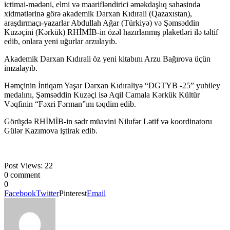
ictimai-mədəni, elmi və maarifləndirici əməkdaşlıq sahəsində
xidmətlərinə görə akademik Darxan Kıdırali (Qazaxıstan),
araşdırmaçı-yazarlar Abdullah Ağar (Türkiyə) və Şəmsəddin
Kuzəçini (Kərkük) RHİMİB-in özəl hazırlanmış plaketləri ilə təltif
edib, onlara yeni uğurlar arzulayıb.
Akademik Darxan Kıdırali öz yeni kitabını Arzu Bağırova üçün
imzalayıb.
Həmçinin İntiqam Yaşar Darxan Kıdıraliyə “DGTYB -25” yubiley
medalını, Şəmsəddin Kuzəçi isə Aqil Camala Kərkük Kültür
Vəqfinin “Fəxri Fərman”ını təqdim edib.
Görüşdə RHİMİB-in sədr müavini Nilufər Lətif və koordinatoru
Gülər Kazımova iştirak edib.
Post Views:
22
0 comment
0
Facebook
Twitter
Pinterest
Email