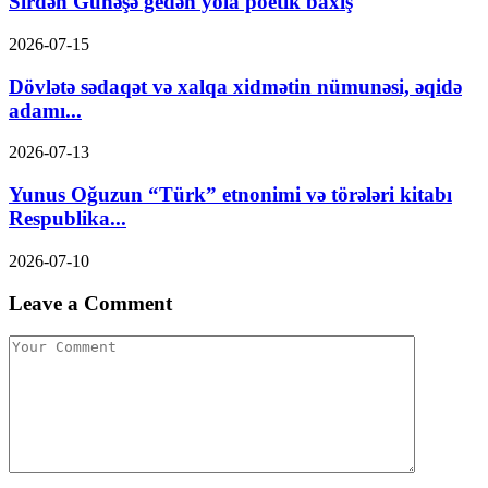
Sirdən Günəşə gedən yola poetik baxış
2026-07-15
Dövlətə sədaqət və xalqa xidmətin nümunəsi, əqidə
adamı...
2026-07-13
Yunus Oğuzun “Türk” etnonimi və törələri kitabı
Respublika...
2026-07-10
Leave a Comment