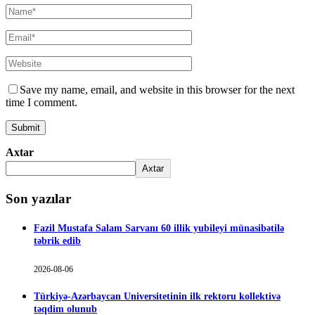
Save my name, email, and website in this browser for the next
time I comment.
Axtar
Axtar
Son yazılar
Fazil Mustafa Salam Sarvanı 60 illik yubileyi münasibətilə
təbrik edib
2026-08-06
Türkiyə-Azərbaycan Universitetinin ilk rektoru kollektivə
təqdim olunub