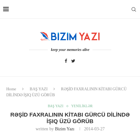
keep your memories alive
Home
BAŞ YAZI
RƏŞİD FAXRALININ KİTABI GÜRCÜ
DİLİNDƏ İŞIQ ÜZÜ GÖRÜB
BAŞ YAZI
YENİLİKLƏR
RƏŞİD FAXRALININ KİTABI GÜRCÜ DİLİNDƏ
İŞIQ ÜZÜ GÖRÜB
written by
Bizim Yazı
2014-03-27