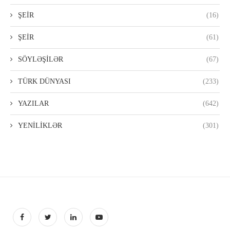
ŞEİR
(16)
ŞEİR
(61)
SÖYLƏŞİLƏR
(67)
TÜRK DÜNYASI
(233)
YAZILAR
(642)
YENİLİKLƏR
(301)