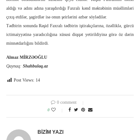
aldığı və adını adına yaraşdırdığı Faxralı kənd məktəbinin müəllimləri
çıxış etdilər, şagirdlər isə onun şeirlərini əzbər söylədilər.
Tədbirin sonunda Rəşid Faxralı tədbirin iştirakçılarına, özəlliklə, gürcü
ictimaiyyətinə yaradıcılığına xüsusi diqqət yetirildiyinə görə öz dərin
minnətdarlığını bildirdi.
Almaz MİRZƏOĞLU
Qaynaq:
Shahbulaq.az
Post Views:
14
0 comment
0
BIZIM YAZI