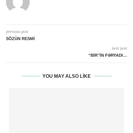
previous post
SÖZÜN RESMI
next post
“BİR”İN FƏRYADI…
YOU MAY ALSO LIKE