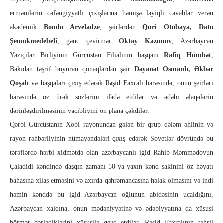
ermənilərin cəfəngiyyatlı çıxışlarına həmişə layiqli cavablar verən
akademik
Bondo Arveladze
, şairlərdən
Quri Otobaya, Dato
Şemokmedebeli
, gənc çevirmən
Oktay Kazımov
, Azərbaycan
Yazıçılar Birliyinin Gürcüstan Filialının başqanı
Rafiq Hümbət
,
Bakıdan təşrif buyuran qonaqlardan şair
Dəyanət Osmanlı, Əkbər
Qoşalı
və başqaları çıxış edərək Rəşid Faxralı barəsində, onun şeirləri
barəsində öz ürək sözlərini ifadə etdilər və ədəbi əlaqələrin
dərinləşdirilməsinin vacibliyini ön plana çəkdilər.
Qərbi Gürcüstanın Xobi rayonundan gələn bir qrup qələm əhlinin və
rayon rəhbərliyinin nümayəndələri çıxış edərək Sovetlər dövründə bu
tərəflərdə hərbi xidmətdə olan azərbaycanlı igid Rahib Məmmədovun
Çaladidi kəndində daşqın zamanı 30-ya yaxın kənd sakinini öz həyatı
bahasına xilas etməsini və axırda qəhrəmancasına həlak olmasını və indi
həmin kənddə bu igid Azərbaycan oğlunun abidəsinin ucaldığını,
Azərbaycan xalqına, onun mədəniyyətinə və ədəbiyyatına da xüsusi
hörmət bəslədiklərini xüsusilə qeyd etdilər. Rəşid Faxralının təhsil