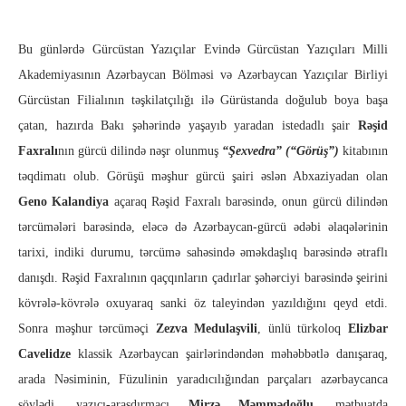
Bu günlərdə Gürcüstan Yazıçılar Evində Gürcüstan Yazıçıları Milli
Akademiyasının Azərbaycan Bölməsi və Azərbaycan Yazıçılar Birliyi
Gürcüstan Filialının təşkilatçılığı ilə Gürüstanda doğulub boya başa
çatan, hazırda Bakı şəhərində yaşayıb yaradan istedadlı şair
Rəşid
Faxralı
nın gürcü dilində nəşr olunmuş
“Şexvedra” (“Görüş”)
kitabının
təqdimatı olub.
Görüşü məşhur gürcü şairi əslən Abxaziyadan olan
Geno Kalandiya
açaraq Rəşid Faxralı barəsində, onun gürcü dilindən
tərcümələri barəsində, eləcə də Azərbaycan-gürcü ədəbi əlaqələrinin
tarixi, indiki durumu, tərcümə sahəsində əməkdaşlıq barəsində ətraflı
danışdı. Rəşid Faxralının qaçqınların çadırlar şəhərciyi barəsində şeirini
kövrələ-kövrələ oxuyaraq sanki öz taleyindən yazıldığını qeyd etdi.
Sonra məşhur tərcüməçi
Zezva Medulaşvili
, ünlü türkoloq
Elizbar
Cavelidze
klassik Azərbaycan şairlərindəndən məhəbbətlə danışaraq,
arada Nəsiminin, Füzulinin yaradıcılığından parçaları azərbaycanca
söylədi, yazıçı-araşdırmaçı
Mirzə Məmmədoğlu
, mətbuatda