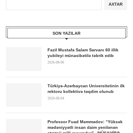
AXTAR
SON YAZILAR
Fazil Mustafa Salam Sarvanı 60 illik
yubileyi münasibətilə təbrik edib
2026-08-06
Türkiyə-Azərbaycan Universitetinin ilk
rektoru kollektivə təqdim olunub
2026-08-04
Professor Fuad Məmmədov: “Yüksək
mədəniyyətli insan daim yenilənən