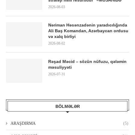
strateji milli resursdur” –MÜSAHİBƏ
2026-08-03
Nəriman Həsənzadənin yaradıcılığında
Ali Baş Komandan, Azərbaycan ordusu
və xalq birliyi
2026-08-02
Rəşad Məcid – sözün nüfuzu, qələmin
məsuliyyəti
2026-07-31
BÖLMƏLƏR
ARAŞDIRMA
(5)