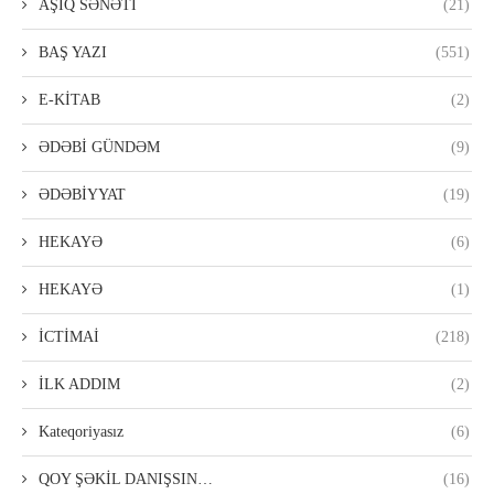
AŞIQ SƏNƏTİ
(21)
BAŞ YAZI
(551)
E-KİTAB
(2)
ƏDƏBİ GÜNDƏM
(9)
ƏDƏBİYYAT
(19)
HEKAYƏ
(6)
HEKAYƏ
(1)
İCTİMAİ
(218)
İLK ADDIM
(2)
Kateqoriyasız
(6)
QOY ŞƏKİL DANIŞSIN…
(16)