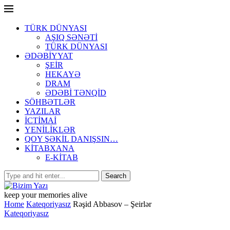
TÜRK DÜNYASI
AŞIQ SƏNƏTİ
TÜRK DÜNYASI
ƏDƏBİYYAT
ŞEİR
HEKAYƏ
DRAM
ƏDƏBİ TƏNQİD
SÖHBƏTLƏR
YAZILAR
İCTİMAİ
YENİLİKLƏR
QOY ŞƏKİL DANIŞSIN…
KİTABXANA
E-KİTAB
keep your memories alive
Home
Kateqoriyasız
Rəşid Abbasov – Şeirlər
Kateqoriyasız