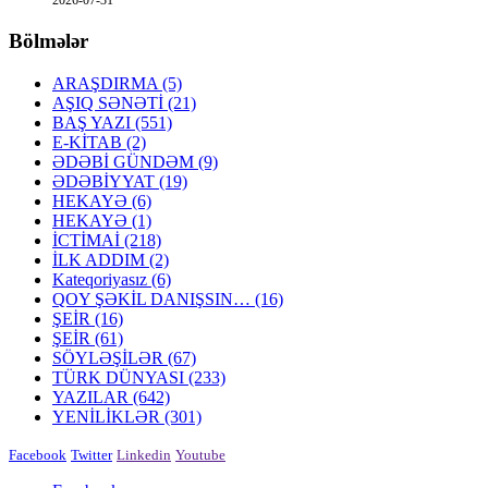
2026-07-31
Bölmələr
ARAŞDIRMA
(5)
AŞIQ SƏNƏTİ
(21)
BAŞ YAZI
(551)
E-KİTAB
(2)
ƏDƏBİ GÜNDƏM
(9)
ƏDƏBİYYAT
(19)
HEKAYƏ
(6)
HEKAYƏ
(1)
İCTİMAİ
(218)
İLK ADDIM
(2)
Kateqoriyasız
(6)
QOY ŞƏKİL DANIŞSIN…
(16)
ŞEİR
(16)
ŞEİR
(61)
SÖYLƏŞİLƏR
(67)
TÜRK DÜNYASI
(233)
YAZILAR
(642)
YENİLİKLƏR
(301)
Facebook
Twitter
Linkedin
Youtube