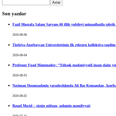
Axtar
Son yazılar
Fazil Mustafa Salam Sarvanı 60 illik yubileyi münasibətilə təbrik
2026-08-06
Türkiyə-Azərbaycan Universitetinin ilk rektoru kollektivə təqdi
2026-08-04
Professor Fuad Məmmədov: “Yüksək mədəniyyətli insan daim yen
2026-08-03
Nəriman Həsənzadənin yaradıcılığında Ali Baş Komandan, Azərbay
2026-08-02
Rəşad Məcid – sözün nüfuzu, qələmin məsuliyyəti