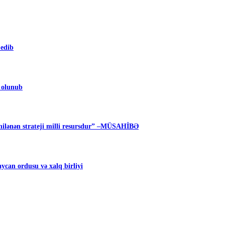
 edib
m olunub
ilənən strateji milli resursdur” –MÜSAHİBƏ
can ordusu və xalq birliyi