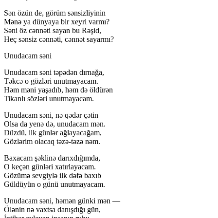
Sən özün de, görüm sənsizliyinin
Mənə ya dünyaya bir xeyri varmı?
Səni öz cənnəti sayan bu Rəşid,
Heç sənsiz cənnəti, cənnət sayarmı?
Unudacam səni
Unudacam səni təpədən dırnağa,
Təkcə o gözləri unutmayacam.
Həm məni yaşadıb, həm də öldürən
Tikanlı sözləri unutmayacam.
Unudacam səni, nə qədər çətin
Olsa da yenə də, unudacam mən.
Düzdü, ilk günlər ağlayacağam,
Gözlərim olacaq təzə-təzə nəm.
Baxacam şəklinə darıxdığımda,
O keçən günləri xatırlayacam.
Gözümə sevgiylə ilk dəfə baxıb
Güldüyün o günü unutmayacam.
Unudacam səni, həmən günki mən —
Ölənin nə vaxtsa danışdığı gün,