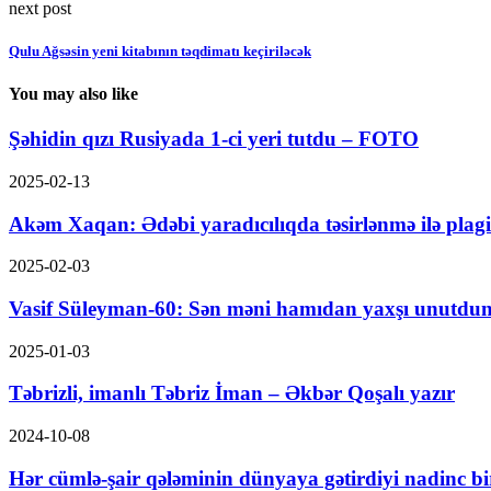
next post
Qulu Ağsəsin yeni kitabının təqdimatı keçiriləcək
You may also like
Şəhidin qızı Rusiyada 1-ci yeri tutdu – FOTO
2025-02-13
Akəm Xaqan: Ədəbi yaradıcılıqda təsirlənmə ilə plagi
2025-02-03
Vasif Süleyman-60: Sən məni hamıdan yaxşı unutdun 
2025-01-03
Təbrizli, imanlı Təbriz İman – Əkbər Qoşalı yazır
2024-10-08
Hər cümlə-şair qələminin dünyaya gətirdiyi nadinc bir