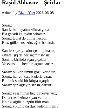
Rəşid Abbasov – Şeirlər
written by
Bizim Yazı
2026-06-08
Sənsiz
Sənsiz bu həyatım zülmət gecədi,
Elə gecədi ki, aydın səhərsiz.
Sənsiz təbiət də bilmir necədi,
Bax, güllər susuzdu, ağac bəhərsiz.
Sənsiz xeyri yoxdur çıxan günəşin,
Ətrafa işıq da heç saçmır sənsiz.
Səninlə birlikdə açan çiçəklər
Yoxsansa — heç biri açmır sənsiz.
Sənsiz bu könlümün gözü kor olub,
Sənsiz hər bir kəsə kədərlə baxır.
Bu ürək sanki bir körpə uşaqdı —
Sənsiz qan ağlayır, sənsiz darıxır.
Sənsiz yaşamımın heç bir xeyri yox,
Daha çox özümə ziyan verirəm.
Nəinki ağıllı, düzgün fikir mən,
Sənsiz yolumu da düz gedəmmirəm .