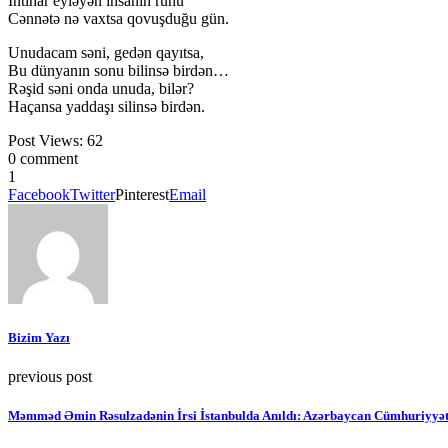
İntihar eyləyən insanın ruhu
Cənnətə nə vaxtsa qovuşduğu gün.
Unudacam səni, gedən qayıtsa,
Bu dünyanın sonu bilinsə birdən…
Rəşid səni onda unuda, bilər?
Haçansa yaddaşı silinsə birdən.
Post Views:
62
0 comment
1
Facebook
Twitter
Pinterest
Email
Bizim Yazı
previous post
Məmməd Əmin Rəsulzadənin İrsi İstanbulda Anıldı: Azərbaycan Cümhuriyyət