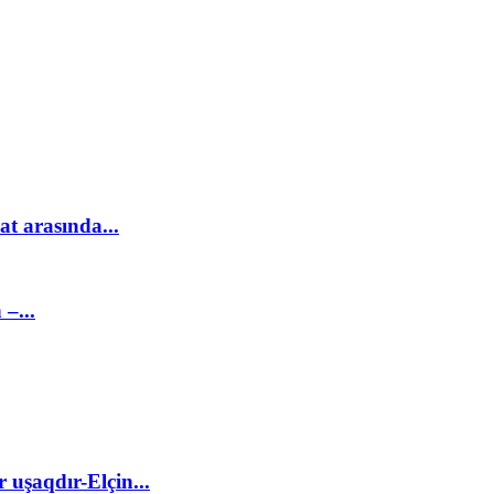
at arasında...
–...
 uşaqdır-Elçin...