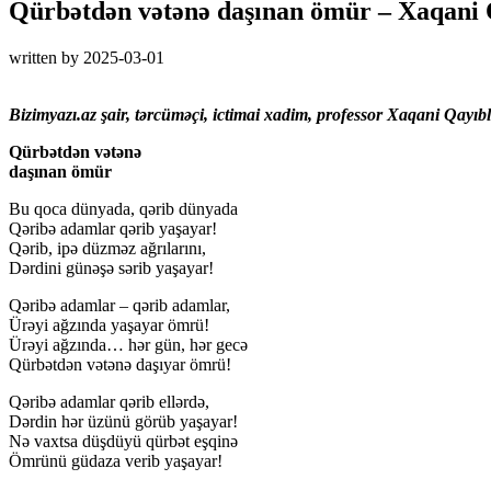
Qürbətdən vətənə daşınan ömür – Xaqani Q
written by
2025-03-01
Bizimyazı.az şair, tərcüməçi, ictimai xadim, professor Xaqani Qayıblı
Qürbətdən vətənə
daşınan ömür
Bu qoca dünyada, qərib dünyada
Qəribə adamlar qərib yaşayar!
Qərib, ipə düzməz ağrılarını,
Dərdini günəşə sərib yaşayar!
Qəribə adamlar – qərib adamlar,
Ürəyi ağzında yaşayar ömrü!
Ürəyi ağzında… hər gün, hər gecə
Qürbətdən vətənə daşıyar ömrü!
Qəribə adamlar qərib ellərdə,
Dərdin hər üzünü görüb yaşayar!
Nə vaxtsa düşdüyü qürbət eşqinə
Ömrünü güdaza verib yaşayar!