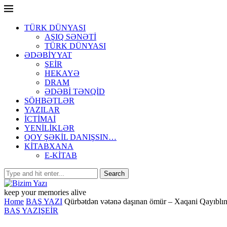
TÜRK DÜNYASI
AŞIQ SƏNƏTİ
TÜRK DÜNYASI
ƏDƏBİYYAT
ŞEİR
HEKAYƏ
DRAM
ƏDƏBİ TƏNQİD
SÖHBƏTLƏR
YAZILAR
İCTİMAİ
YENİLİKLƏR
QOY ŞƏKİL DANIŞSIN…
KİTABXANA
E-KİTAB
keep your memories alive
Home
BAŞ YAZI
Qürbətdən vətənə daşınan ömür – Xaqani Qayıblını
BAŞ YAZI
ŞEİR