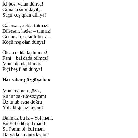
İçi boş, yalan dünya!
Günaha sürükləyib,
Suçu xoş qılan dünya!
Gələrsən, xəbər tutmaz!
Dilərsən, hədər – tutmaz!
Gedərsən, səfər tutmaz –
Köçü nəş olan dünya!
Ölsən daldada, bilməz!
Fani – bal dada bilməz!
Məni aldada bilməz
Piçi beş filan dünya!
Hər səhər güzgüyə bax
Məni axtaran gözəl,
Ruhundakı sözdəyəm!
Üz tutub eşqə doğru
Yol aldığın izdəyəm!
Danmaz bu iz – Yol məni,
Bu Yol edib qul məni!
Su Pərim ol, bul məni
Dəryada – dənizdəyəm!