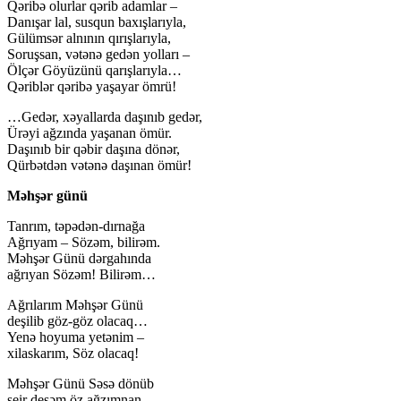
Qəribə olurlar qərib adamlar –
Danışar lal, susqun baxışlarıyla,
Gülümsər alnının qırışlarıyla,
Soruşsan, vətənə gedən yolları –
Ölçər Göyüzünü qarışlarıyla…
Qəriblər qəribə yaşayar ömrü!
…Gedər, xəyallarda daşınıb gedər,
Ürəyi ağzında yaşanan ömür.
Daşınıb bir qəbir daşına dönər,
Qürbətdən vətənə daşınan ömür!
Məhşər günü
Tanrım, təpədən-dırnağa
Ağrıyam – Sözəm, bilirəm.
Məhşər Günü dərgahında
ağrıyan Sözəm! Bilirəm…
Ağrılarım Məhşər Günü
deşilib göz-göz olacaq…
Yenə hoyuma yetənim –
xilaskarım, Söz olacaq!
Məhşər Günü Səsə dönüb
şeir desəm öz ağzımnan,