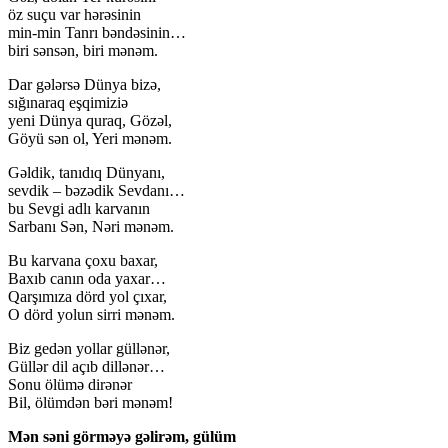
öz suçu var hərəsinin
min-min Tanrı bəndəsinin…
biri sənsən, biri mənəm.
Dar gələrsə Dünya bizə,
sığınaraq eşqimiziə
yeni Dünya quraq, Gözəl,
Göyü sən ol, Yeri mənəm.
Gəldik, tanıdıq Dünyanı,
sevdik – bəzədik Sevdanı…
bu Sevgi adlı karvanın
Sarbanı Sən, Nəri mənəm.
Bu karvana çoxu baxar,
Baxıb canın oda yaxar…
Qarşımıza dörd yol çıxar,
O dörd yolun sirri mənəm.
Biz gedən yollar güllənər,
Güllər dil açıb dillənər…
Sonu ölümə dirənər
Bil, ölümdən bəri mənəm!
Mən səni görməyə gəlirəm, gülüm