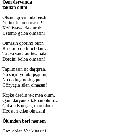
Qəm dəryanda
təknən olum
Ölsəm, qoynunda basdır,
Yerimi bilən olmasın!
Kefi istəyəndə durub,
Üstümə gələn olmasın!
Olmasın qəbrimi bilən,
Bir qərib qədrini bilən…
Təkcə sən dərdimə bələn,
Dərdini bölən olmasın!
Tapılmasın nə daşqıran,
Nə saçın yolub qışqıran,
Nə də hıçqıra-hıçqıra
Gözyaşın silən olmasın!
Keşkə dərdin tək mən olum,
Qəm dəryanda təknən olum…
Çəkə bilsən çək, mən olum
Heç ayrı çilən olmasın!
Ölümdən bəri mənəm
Gəz, dolan Yer kürəsini