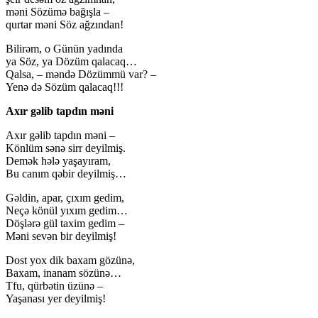
məni Sözümə bağışla –
qurtar məni Söz ağzından!
Bilirəm, o Günün yadında
ya Söz, ya Dözüm qalacaq…
Qalsa, – məndə Dözümmü var? –
Yenə də Sözüm qalacaq!!!
Axır gəlib tapdın məni
Axır gəlib tapdın məni –
Könlüm sənə sirr deyilmiş.
Demək hələ yaşayıram,
Bu canım qəbir deyilmiş…
Gəldin, apar, çıxım gedim,
Neçə könül yıxım gedim…
Döşlərə gül taxim gedim –
Məni sevən bir deyilmiş!
Dost yox dik baxam gözünə,
Baxam, inanam sözünə…
Tfu, qürbətin üzünə –
Yaşanası yer deyilmiş!