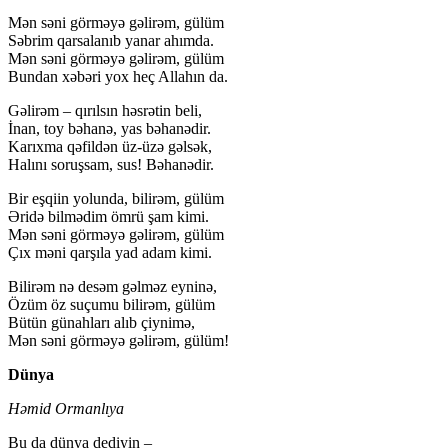
Mən səni görməyə gəlirəm, gülüm
Səbrim qarsalanıb yanar ahımda.
Mən səni görməyə gəlirəm, gülüm
Bundan xəbəri yox heç Allahın da.
Gəlirəm – qırılsın həsrətin beli,
İnan, toy bəhanə, yas bəhanədir.
Karıxma qəfildən üz-üzə gəlsək,
Halını soruşsam, sus! Bəhanədir.
Bir eşqiin yolunda, bilirəm, gülüm
Əridə bilmədim ömrü şam kimi.
Mən səni görməyə gəlirəm, gülüm
Çıx məni qarşıla yad adam kimi.
Bilirəm nə desəm gəlməz eyninə,
Özüm öz suçumu bilirəm, gülüm
Bütün günahları alıb çiynimə,
Mən səni görməyə gəlirəm, gülüm!
Dünya
Həmid Ormanlıya
Bu da dünya dediyin –