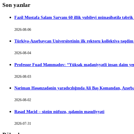
Son yazılar
Fazil Mustafa Salam Sarvanı 60 illik yubileyi münasibətilə təbrik
2026-08-06
Türkiyə-Azərbaycan Universitetinin ilk rektoru kollektivə təqdi
2026-08-04
Professor Fuad Məmmədov: “Yüksək mədəniyyətli insan daim yen
2026-08-03
Nəriman Həsənzadənin yaradıcılığında Ali Baş Komandan, Azərbay
2026-08-02
Rəşad Məcid – sözün nüfuzu, qələmin məsuliyyəti
2026-07-31