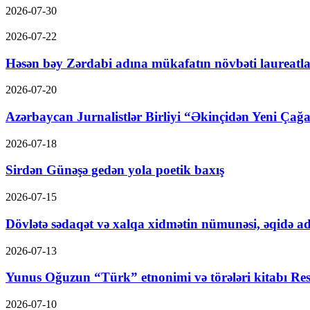
2026-07-30
2026-07-22
Həsən bəy Zərdabi adına mükafatın növbəti laureatla
2026-07-20
Azərbaycan Jurnalistlər Birliyi “Əkinçidən Yeni Çağa
2026-07-18
Sirdən Günəşə gedən yola poetik baxış
2026-07-15
Dövlətə sədaqət və xalqa xidmətin nümunəsi, əqidə ad
2026-07-13
Yunus Oğuzun “Türk” etnonimi və törələri kitabı Res
2026-07-10