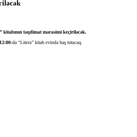
riləcək
” kitabının təqdimat mərasimi keçiriləcək.
 12:00
-da “Litera” kitab evində baş tutacaq.