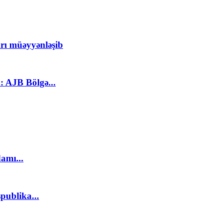
rı müəyyənləşib
: AJB Bölgə...
amı...
publika...