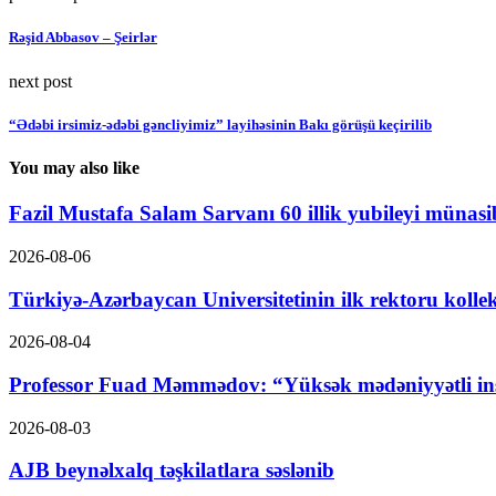
Rəşid Abbasov – Şeirlər
next post
“Ədəbi irsimiz-ədəbi gəncliyimiz” layihəsinin Bakı görüşü keçirilib
You may also like
Fazil Mustafa Salam Sarvanı 60 illik yubileyi münasibə
2026-08-06
Türkiyə-Azərbaycan Universitetinin ilk rektoru kolle
2026-08-04
Professor Fuad Məmmədov: “Yüksək mədəniyyətli ins
2026-08-03
AJB beynəlxalq təşkilatlara səslənib