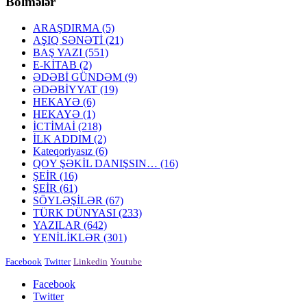
Bölmələr
ARAŞDIRMA
(5)
AŞIQ SƏNƏTİ
(21)
BAŞ YAZI
(551)
E-KİTAB
(2)
ƏDƏBİ GÜNDƏM
(9)
ƏDƏBİYYAT
(19)
HEKAYƏ
(6)
HEKAYƏ
(1)
İCTİMAİ
(218)
İLK ADDIM
(2)
Kateqoriyasız
(6)
QOY ŞƏKİL DANIŞSIN…
(16)
ŞEİR
(16)
ŞEİR
(61)
SÖYLƏŞİLƏR
(67)
TÜRK DÜNYASI
(233)
YAZILAR
(642)
YENİLİKLƏR
(301)
Facebook
Twitter
Linkedin
Youtube
Facebook
Twitter