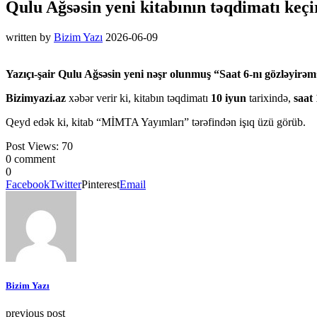
Qulu Ağsəsin yeni kitabının təqdimatı keçi
written by
Bizim Yazı
2026-06-09
Yazıçı-şair Qulu Ağsəsin yeni nəşr olunmuş “Saat 6-nı gözləyirəm
Bizimyazi.az
xəbər verir ki, kitabın təqdimatı
10 iyun
tarixində,
saat
Qeyd edək ki, kitab “MİMTA Yayımları” tərəfindən işıq üzü görüb.
Post Views:
70
0 comment
0
Facebook
Twitter
Pinterest
Email
Bizim Yazı
previous post