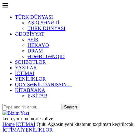
TÜRK DÜNYASI
AŞIQ SƏNƏTİ
TÜRK DÜNYASI
ƏDƏBİYYAT
ŞEİR
HEKAYƏ
DRAM
ƏDƏBİ TƏNQİD
SÖHBƏTLƏR
YAZILAR
İCTİMAİ
YENİLİKLƏR
QOY ŞƏKİL DANIŞSIN…
KİTABXANA
E-KİTAB
keep your memories alive
Home
İCTİMAİ
Qulu Ağsəsin yeni kitabının təqdimatı keçiriləcək
İCTİMAİ
YENİLİKLƏR