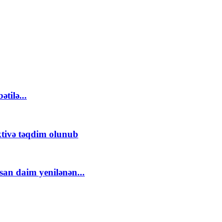
tilə...
ktivə təqdim olunub
an daim yenilənən...