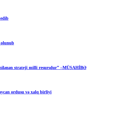
 edib
m olunub
ilənən strateji milli resursdur” –MÜSAHİBƏ
can ordusu və xalq birliyi