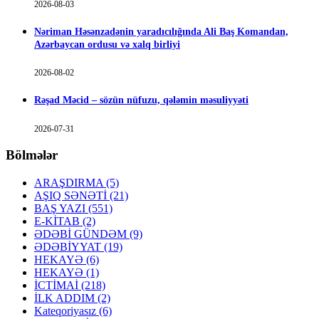
2026-08-03
Nəriman Həsənzadənin yaradıcılığında Ali Baş Komandan,
Azərbaycan ordusu və xalq birliyi
2026-08-02
Rəşad Məcid – sözün nüfuzu, qələmin məsuliyyəti
2026-07-31
Bölmələr
ARAŞDIRMA
(5)
AŞIQ SƏNƏTİ
(21)
BAŞ YAZI
(551)
E-KİTAB
(2)
ƏDƏBİ GÜNDƏM
(9)
ƏDƏBİYYAT
(19)
HEKAYƏ
(6)
HEKAYƏ
(1)
İCTİMAİ
(218)
İLK ADDIM
(2)
Kateqoriyasız
(6)