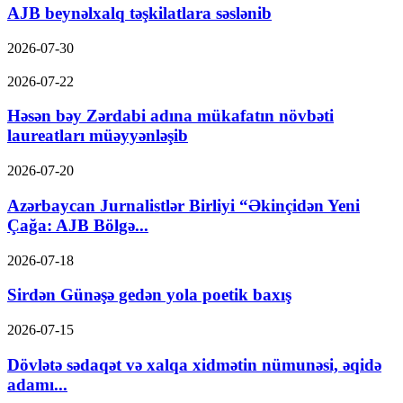
AJB beynəlxalq təşkilatlara səslənib
2026-07-30
2026-07-22
Həsən bəy Zərdabi adına mükafatın növbəti
laureatları müəyyənləşib
2026-07-20
Azərbaycan Jurnalistlər Birliyi “Əkinçidən Yeni
Çağa: AJB Bölgə...
2026-07-18
Sirdən Günəşə gedən yola poetik baxış
2026-07-15
Dövlətə sədaqət və xalqa xidmətin nümunəsi, əqidə
adamı...