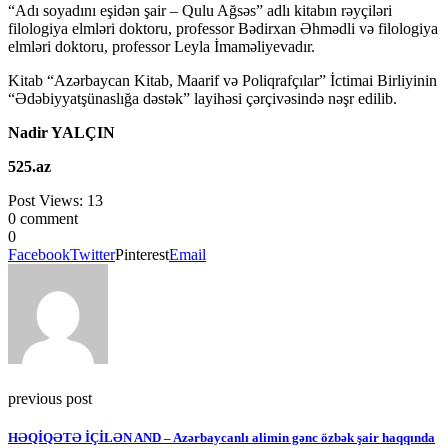
“Adı soyadını eşidən şair – Qulu Ağsəs” adlı kitabın rəyçiləri
filologiya elmləri doktoru, professor Bədirxan Əhmədli və filologiya
elmləri doktoru, professor Leyla İmaməliyevadır.
Kitab “Azərbaycan Kitab, Maarif və Poliqrafçılar” İctimai Birliyinin
“Ədəbiyyatşünaslığa dəstək” layihəsi çərçivəsində nəşr edilib.
Nadir YALÇIN
525.az
Post Views:
13
0 comment
0
Facebook
Twitter
Pinterest
Email
previous post
HƏQİQƏTƏ İÇİLƏN AND – Azərbaycanlı alimin gənc özbək şair haqqında