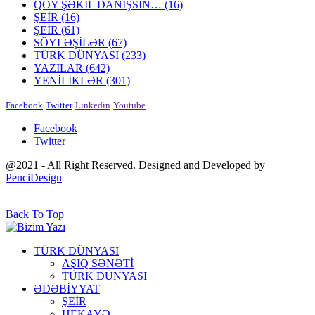
QOY ŞƏKİL DANIŞSIN…
(16)
ŞEİR
(16)
ŞEİR
(61)
SÖYLƏŞİLƏR
(67)
TÜRK DÜNYASI
(233)
YAZILAR
(642)
YENİLİKLƏR
(301)
Facebook
Twitter
Linkedin
Youtube
Facebook
Twitter
@2021 - All Right Reserved. Designed and Developed by
PenciDesign
Back To Top
TÜRK DÜNYASI
AŞIQ SƏNƏTİ
TÜRK DÜNYASI
ƏDƏBİYYAT
ŞEİR
HEKAYƏ