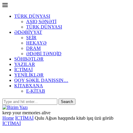
TÜRK DÜNYASI
AŞIQ SƏNƏTİ
TÜRK DÜNYASI
ƏDƏBİYYAT
ŞEİR
HEKAYƏ
DRAM
ƏDƏBİ TƏNQİD
SÖHBƏTLƏR
YAZILAR
İCTİMAİ
YENİLİKLƏR
QOY ŞƏKİL DANIŞSIN…
KİTABXANA
E-KİTAB
keep your memories alive
Home
İCTİMAİ
Qulu Ağsəs haqqında kitab işıq üzü görüb
İCTİMAİ