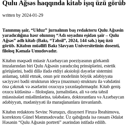
Qulu Ağsəs haqqında kitab işıq üzü görüb
written by
2024-01-29
Tanınmış şair, “Ulduz” jurnalının baş redaktoru Qulu Ağsəsin
yaradıcılığına həsr olunnuş “Adı soyadını eşidən şair – Qulu
Ağsəs” adlı kitab (Bakı, “Təhsil”, 2024, 144 səh.) işıq üzü
görüb. Kitabın müəllifi Bakı Slavyan Universitetinin dosenti,
filoloq Kəmalə Umudovadır.
Kitabın məqsədi müasir Azərbaycan poeziyasının görkəmli
imzalarından biri Qulu Ağsəsin yaradıcılıq prinsiplərini, estetik
görüşlərini, bədii dillə ifadə etdiyi aksioloji dəyərlər sistemini
anlamaq, təhlil etmək, onun şeir modelinin böyük ədəbiyyata
səciyyəvi bədii strukturun ideya (məzmun) strukturu ilə vəhdətini
önə çəkmək və əsərlərini oxucuya yaxınlaşdırmaqdır. Kitab geniş
oxucu kütləsinə – filoloqlara, jurnalistlərə, ali və orta təhsil
müəssisələri müəllimlərinə, tələbələrə, doktorantlara və Azərbaycan
ədəbiyyatı, mədəniyyəti ilə maraqlananlara ünvanlanıb.
Kitabın redaktoru Sevinc Nuruqızı, dizayneri Firuzə İbrahimova,
korrektoru Günel Məmmədovadır. Üz qabığında isə rəssam Ədalət
Həsənin “Qulu Ağsəsin portreti” əsərindən istifadə edilib.