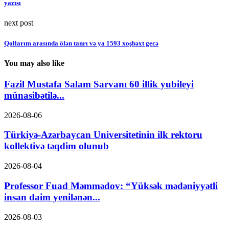
yazısı
next post
Qollarım arasında ölən tanrı və ya 1593 xoşbəxt gecə
You may also like
Fazil Mustafa Salam Sarvanı 60 illik yubileyi
münasibətilə...
2026-08-06
Türkiyə-Azərbaycan Universitetinin ilk rektoru
kollektivə təqdim olunub
2026-08-04
Professor Fuad Məmmədov: “Yüksək mədəniyyətli
insan daim yenilənən...
2026-08-03