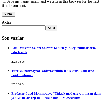
Save my name, email, and website in this browser for the next
time I comment.
Axtar
Axtar
Son yazılar
Fazil Mustafa Salam Sarvanı 60 illik yubileyi münasibətilə
təbrik edib
2026-08-06
Türkiyə-Azərbaycan Universitetinin ilk rektoru kollektivə
təqdim olunub
2026-08-04
Professor Fuad Məmmədov: “Yüksək mədəniyyətli insan daim
yenilənən strateji milli resursdur” –MÜSAHİBƏ