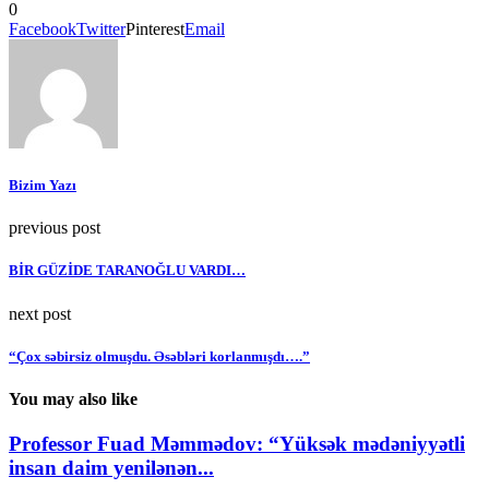
0
Facebook
Twitter
Pinterest
Email
Bizim Yazı
previous post
BİR GÜZİDE TARANOĞLU VARDI…
next post
“Çox səbirsiz olmuşdu. Əsəbləri korlanmışdı….”
You may also like
Professor Fuad Məmmədov: “Yüksək mədəniyyətli
insan daim yenilənən...