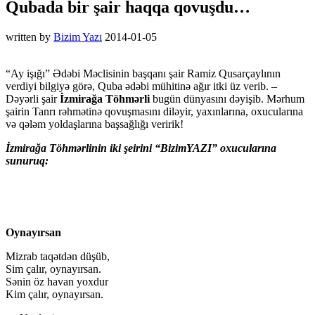
Qubada bir şair haqqa qovuşdu…
written by
Bizim Yazı
2014-01-05
“Ay işığı” Ədəbi Məclisinin başqanı şair Ramiz Qusarçaylının
verdiyi bilgiyə görə, Quba ədəbi mühitinə ağır itki üz verib. –
Dəyərli şair
İzmirağa Töhmərli
bugün dünyasını dəyişib. Mərhum
şairin Tanrı rəhmətinə qovuşmasını diləyir, yaxınlarına, oxucularına
və qələm yoldaşlarına başsağlığı veririk!
İzmirağa Töhmərlinin iki şeirini “BizimYAZI” oxucularına
sunuruq:
Oynayırsan
Mizrab taqətdən düşüb,
Sim çalır, oynayırsan.
Sənin öz havan yoxdur
Kim çalır, oynayırsan.