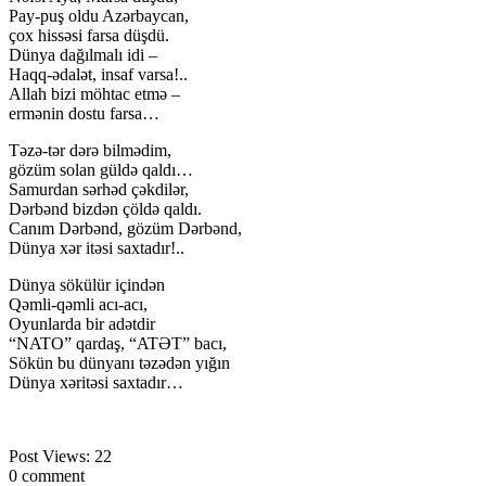
Pay-puş oldu Azərbaycan,
çox hissəsi farsa düşdü.
Dünya dağılmalı idi –
Haqq-ədalət, insaf varsa!..
Allah bizi möhtac etmə –
ermənin dostu farsa…
Təzə-tər dərə bilmədim,
gözüm solan güldə qaldı…
Samurdan sərhəd çəkdilər,
Dərbənd bizdən çöldə qaldı.
Canım Dərbənd, gözüm Dərbənd,
Dünya xər itəsi saxtadır!..
Dünya sökülür içindən
Qəmli-qəmli acı-acı,
Oyunlarda bir adətdir
“NATO” qardaş, “ATƏT” bacı,
Sökün bu dünyanı təzədən yığın
Dünya xəritəsi saxtadır…
Post Views:
22
0 comment