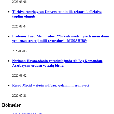
2026-08-06
Türkiyə-Azərbaycan Universitetinin ilk rektoru kollektivə
təqdim olunub
2026-08-04
Professor Fuad Məmmədov: “Yüksək mədəniyyətli insan daim
yenilənən strateji milli resursdur” –MÜSAHİBƏ
2026-08-03
Nəriman Həsənzadənin yaradıcılığında Ali Baş Komandan,
Azərbaycan ordusu və xalq birliyi
2026-08-02
Rəşad Məcid – sözün nüfuzu, qələmin məsuliyyəti
2026-07-31
Bölmələr