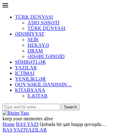
TÜRK DÜNYASI
AŞIQ SƏNƏTİ
TÜRK DÜNYASI
ƏDƏBİYYAT
ŞEİR
HEKAYƏ
DRAM
ƏDƏBİ TƏNQİD
SÖHBƏTLƏR
YAZILAR
İCTİMAİ
YENİLİKLƏR
QOY ŞƏKİL DANIŞSIN…
KİTABXANA
E-KİTAB
keep your memories alive
Home
BAŞ YAZI
Qubada bir şair haqqa qovuşdu…
BAŞ YAZI
YAZILAR