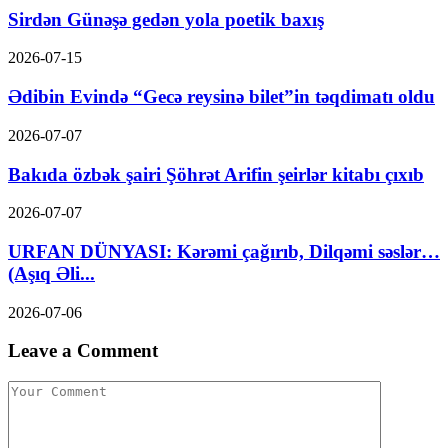
Sirdən Günəşə gedən yola poetik baxış
2026-07-15
Ədibin Evində “Gecə reysinə bilet”in təqdimatı oldu
2026-07-07
Bakıda özbək şairi Şöhrət Arifin şeirlər kitabı çıxıb
2026-07-07
URFAN DÜNYASI: Kərəmi çağırıb, Dilqəmi səslər…
(Aşıq Əli...
2026-07-06
Leave a Comment