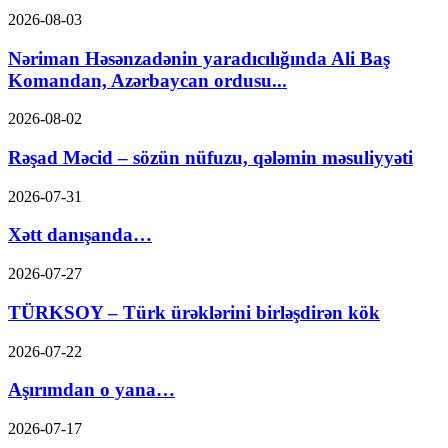
2026-08-03
Nəriman Həsənzadənin yaradıcılığında Ali Baş
Komandan, Azərbaycan ordusu...
2026-08-02
Rəşad Məcid – sözün nüfuzu, qələmin məsuliyyəti
2026-07-31
Xətt danışanda…
2026-07-27
TÜRKSOY – Türk ürəklərini birləşdirən kök
2026-07-22
Aşırımdan o yana…
2026-07-17