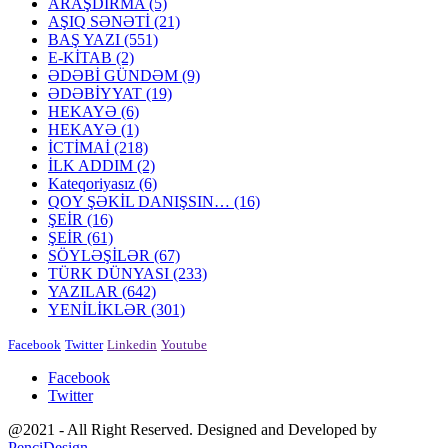
ARAŞDIRMA
(5)
AŞIQ SƏNƏTİ
(21)
BAŞ YAZI
(551)
E-KİTAB
(2)
ƏDƏBİ GÜNDƏM
(9)
ƏDƏBİYYAT
(19)
HEKAYƏ
(6)
HEKAYƏ
(1)
İCTİMAİ
(218)
İLK ADDIM
(2)
Kateqoriyasız
(6)
QOY ŞƏKİL DANIŞSIN…
(16)
ŞEİR
(16)
ŞEİR
(61)
SÖYLƏŞİLƏR
(67)
TÜRK DÜNYASI
(233)
YAZILAR
(642)
YENİLİKLƏR
(301)
Facebook
Twitter
Linkedin
Youtube
Facebook
Twitter
@2021 - All Right Reserved. Designed and Developed by
PenciDesign