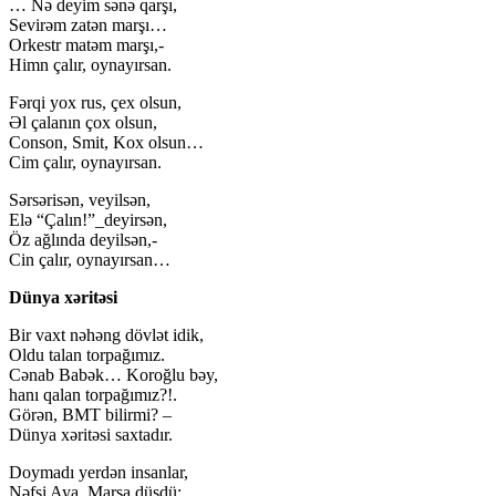
… Nə deyim sənə qarşı,
Sevirəm zatən marşı…
Orkestr matəm marşı,-
Himn çalır, oynayırsan.
Fərqi yox rus, çex olsun,
Əl çalanın çox olsun,
Conson, Smit, Kox olsun…
Cim çalır, oynayırsan.
Sərsərisən, veyilsən,
Elə “Çalın!”_deyirsən,
Öz ağlında deyilsən,-
Cin çalır, oynayırsan…
Dünya xəritəsi
Bir vaxt nəhəng dövlət idik,
Oldu talan torpağımız.
Cənab Babək… Koroğlu bəy,
hanı qalan torpağımız?!.
Görən, BMT bilirmi? –
Dünya xəritəsi saxtadır.
Doymadı yerdən insanlar,
Nəfsi Aya, Marsa düşdü;