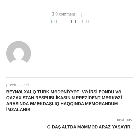
0 comment
1
previous post
BEYNƏLXALQ TÜRK MƏDƏNIYYƏTI VƏ İRSI FONDU VƏ
QAZAXISTAN RESPUBLIKASININ PREZIDENT MƏRKƏZI
ARASINDA ƏMƏKDAŞLIQ HAQQINDA MEMORANDUM
IMZALANIB
next post
O DAŞ ALTDA MƏMMƏD ARAZ YAŞAYIR..