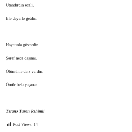
Utandırdın əcəli,
Elə dəyərlə getdin.
Həyatınla göstərdin
Şərəf necə daşınar.
Ölümünlə dərs verdin:
Ömür belə yaşanar.
Təranə Turan Rəhimli
Post Views:
14