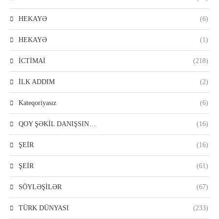
HEKAYƏ
(6)
HEKAYƏ
(1)
İCTİMAİ
(218)
İLK ADDIM
(2)
Kateqoriyasız
(6)
QOY ŞƏKİL DANIŞSIN…
(16)
ŞEİR
(16)
ŞEİR
(61)
SÖYLƏŞİLƏR
(67)
TÜRK DÜNYASI
(233)