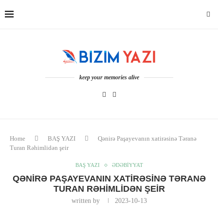
keep your memories alive
Home
BAŞ YAZI
Qənirə Paşayevanın xatirəsinə Təranə
Turan Rəhimlidən şeir
BAŞ YAZI
ƏDƏBİYYAT
QƏNIRƏ PAŞAYEVANIN XATIRƏSINƏ TƏRANƏ
TURAN RƏHIMLIDƏN ŞEIR
written by
2023-10-13