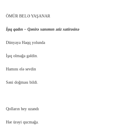
ÖMÜR BELƏ YAŞANAR
İşıq qadın – Qənirə xanımın əziz xatirəsinə
Dünyaya Haqq yolunda
İşıq olmağa gəldin.
Hamını elə sevdin
Səni doğması bildi.
Qolların hey uzandı
Hər ürəyi qucmağa.