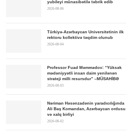
yubileyi münasibətilə təbrik edib
2026-08-06
Türkiyə-Azərbaycan Universitetinin ilk
rektoru kollektivə təqdim olunub
2026-08-04
Professor Fuad Məmmədov: “Yüksək
mədəniyyətli insan daim yenilənən
strateji milli resursdur” –MÜSAHİBƏ
2026-08-03
Nəriman Həsənzadənin yaradıcılığında
Ali Baş Komandan, Azərbaycan ordusu
və xalq birliyi
2026-08-02