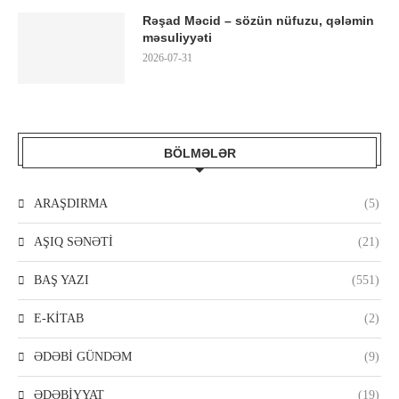
Rəşad Məcid – sözün nüfuzu, qələmin
məsuliyyəti
2026-07-31
BÖLMƏLƏR
ARAŞDIRMA
(5)
AŞIQ SƏNƏTİ
(21)
BAŞ YAZI
(551)
E-KİTAB
(2)
ƏDƏBİ GÜNDƏM
(9)
ƏDƏBİYYAT
(19)