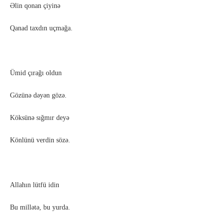
Əlin qonan çiyinə
Qanad taxdın uçmağa.
Ümid çırağı oldun
Gözünə dəyən gözə.
Köksünə sığmır deyə
Könlünü verdin sözə.
Allahın lütfü idin
Bu millətə, bu yurda.