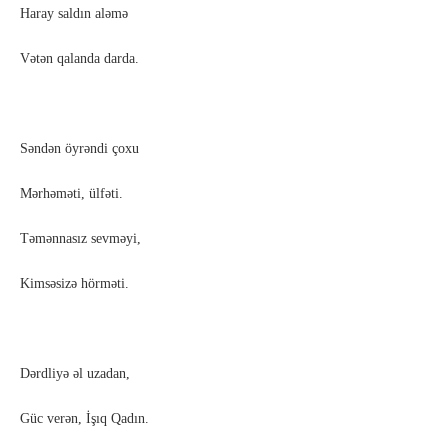
Haray saldın aləmə
Vətən qalanda darda.
Səndən öyrəndi çoxu
Mərhəməti, ülfəti.
Təmənnasız sevməyi,
Kimsəsizə hörməti.
Dərdliyə əl uzadan,
Güc verən, İşıq Qadın.