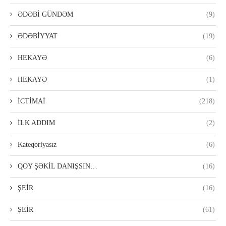
ƏDƏBİ GÜNDƏM
(9)
ƏDƏBİYYAT
(19)
HEKAYƏ
(6)
HEKAYƏ
(1)
İCTİMAİ
(218)
İLK ADDIM
(2)
Kateqoriyasız
(6)
QOY ŞƏKİL DANIŞSIN…
(16)
ŞEİR
(16)
ŞEİR
(61)