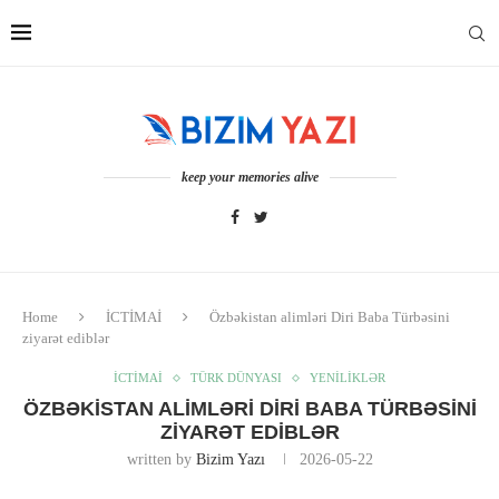
keep your memories alive
Home
İCTİMAİ
Özbəkistan alimləri Diri Baba Türbəsini
ziyarət ediblər
İCTİMAİ
TÜRK DÜNYASI
YENİLİKLƏR
ÖZBƏKISTAN ALIMLƏRI DIRI BABA TÜRBƏSINI
ZIYARƏT EDIBLƏR
written by
Bizim Yazı
2026-05-22