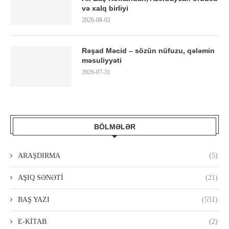
və xalq birliyi
2026-08-02
Rəşad Məcid – sözün nüfuzu, qələmin
məsuliyyəti
2026-07-31
BÖLMƏLƏR
ARAŞDIRMA
(5)
AŞIQ SƏNƏTİ
(21)
BAŞ YAZI
(551)
E-KİTAB
(2)