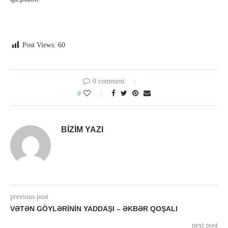
Post Views:
60
0 comment
0
BIZIM YAZI
previous post
VƏTƏN GÖYLƏRININ YADDAŞI – ƏKBƏR QOŞALI
next post