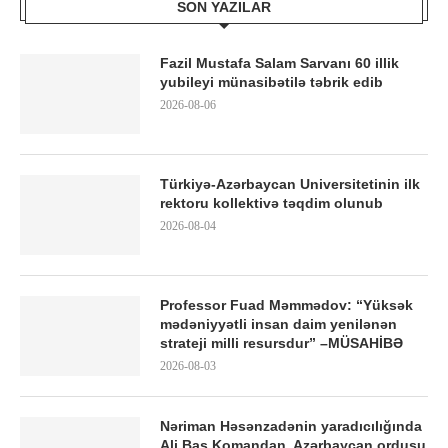
SON YAZILAR
Fazil Mustafa Salam Sarvanı 60 illik
yubileyi münasibətilə təbrik edib
2026-08-06
Türkiyə-Azərbaycan Universitetinin ilk
rektoru kollektivə təqdim olunub
2026-08-04
Professor Fuad Məmmədov: “Yüksək
mədəniyyətli insan daim yenilənən
strateji milli resursdur” –MÜSAHİBƏ
2026-08-03
Nəriman Həsənzadənin yaradıcılığında
Ali Baş Komandan, Azərbaycan ordusu