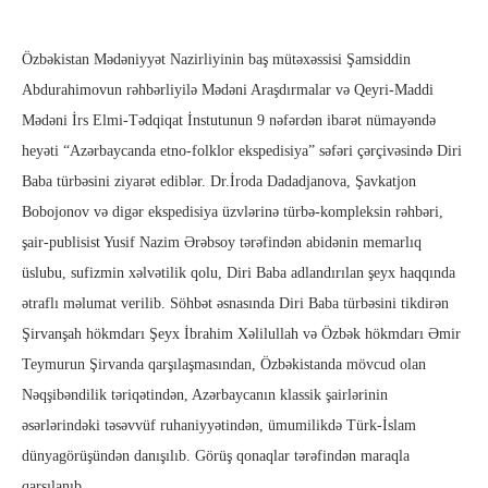
Özbəkistan Mədəniyyət Nazirliyinin baş mütəxəssisi Şamsiddin
Abdurahimovun rəhbərliyilə Mədəni Araşdırmalar və Qeyri-Maddi
Mədəni İrs Elmi-Tədqiqat İnstutunun 9 nəfərdən ibarət nümayəndə
heyəti “Azərbaycanda etno-folklor ekspedisiya” səfəri çərçivəsində Diri
Baba türbəsini ziyarət ediblər. Dr.İroda Dadadjanova, Şavkatjon
Bobojonov və digər ekspedisiya üzvlərinə türbə-kompleksin rəhbəri,
şair-publisist Yusif Nazim Ərəbsoy tərəfindən abidənin memarlıq
üslubu, sufizmin xəlvətilik qolu, Diri Baba adlandırılan şeyx haqqında
ətraflı məlumat verilib. Söhbət əsnasında Diri Baba türbəsini tikdirən
Şirvanşah hökmdarı Şeyx İbrahim Xəlilullah və Özbək hökmdarı Əmir
Teymurun Şirvanda qarşılaşmasından, Özbəkistanda mövcud olan
Nəqşibəndilik təriqətindən, Azərbaycanın klassik şairlərinin
əsərlərindəki təsəvvüf ruhaniyyətindən, ümumilikdə Türk-İslam
dünyagörüşündən danışılıb. Görüş qonaqlar tərəfindən maraqla
qarşılanıb.