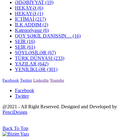
ƏDƏBİYYAT
(19)
HEKAYƏ
(6)
HEKAYƏ
(1)
İCTİMAİ
(217)
İLK ADDIM
(2)
Kateqoriyasız
(6)
QOY ŞƏKİL DANIŞSIN…
(16)
ŞEİR
(16)
ŞEİR
(61)
SÖYLƏŞİLƏR
(67)
TÜRK DÜNYASI
(233)
YAZILAR
(642)
YENİLİKLƏR
(301)
Facebook
Twitter
Linkedin
Youtube
Facebook
Twitter
@2021 - All Right Reserved. Designed and Developed by
PenciDesign
Back To Top