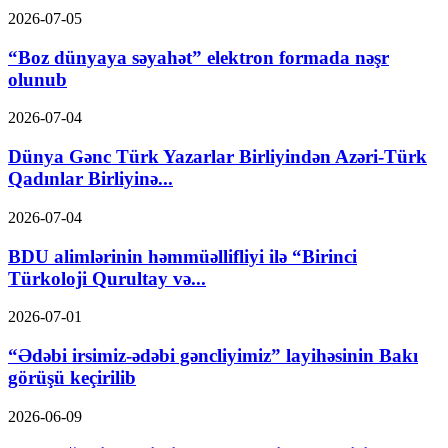
2026-07-05
“Boz dünyaya səyahət” elektron formada nəşr
olunub
2026-07-04
Dünya Gənc Türk Yazarlar Birliyindən Azəri-Türk
Qadınlar Birliyinə...
2026-07-04
BDU alimlərinin həmmüəllifliyi ilə “Birinci
Türkoloji Qurultay və...
2026-07-01
“Ədəbi irsimiz-ədəbi gəncliyimiz” layihəsinin Bakı
görüşü keçirilib
2026-06-09