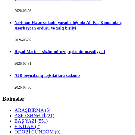
2026-08-03
Nəriman Həsənzadənin yaradıcılığında Ali Baş Komandan,
Azərbaycan ordusu və xalq birliyi
2026-08-02
Rəşad Məcid – sözün nüfuzu, qələmin məsuliyyəti
2026-07-31
AJB beynəlxalq təşkilatlara səslənib
2026-07-30
Bölmələr
ARAŞDIRMA
(5)
AŞIQ SƏNƏTİ
(21)
BAŞ YAZI
(551)
E-KİTAB
(2)
ƏDƏBİ GÜNDƏM
(9)