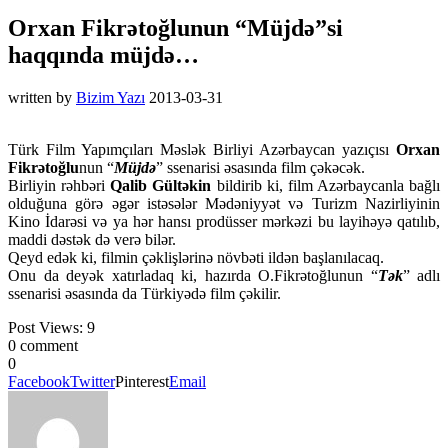
Orxan Fikrətoğlunun “Müjdə”si
haqqında müjdə…
written by
Bizim Yazı
2013-03-31
Türk Film Yapımçıları Məslək Birliyi Azərbaycan yazıçısı
Orxan
Fikrətoğlu
nun “
Müjdə
” ssenarisi əsasında film çəkəcək.
Birliyin rəhbəri
Qalib Gültəkin
bildirib ki, film Azərbaycanla bağlı
olduğuna görə əgər istəsələr Mədəniyyət və Turizm Nazirliyinin
Kino İdarəsi və ya hər hansı prodüsser mərkəzi bu layihəyə qatılıb,
maddi dəstək də verə bilər.
Qeyd edək ki, filmin çəklişlərinə növbəti ildən başlanılacaq.
Onu da deyək xatırladaq ki, hazırda O.Fikrətoğlunun “
Tək
” adlı
ssenarisi əsasında da Türkiyədə film çəkilir.
Post Views:
9
0 comment
0
Facebook
Twitter
Pinterest
Email