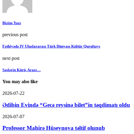
Bizim Yazı
previous post
Fəthiyədə IV Uluslararası Türk Dünyası Kültür Qurultayı
next post
Səslərin Kürü, Arazı…
You may also like
2026-07-22
Ədibin Evində “Gecə reysinə bilet”in təqdimatı oldu
2026-07-07
Professor Mahirə Hüseynova təltif olunub