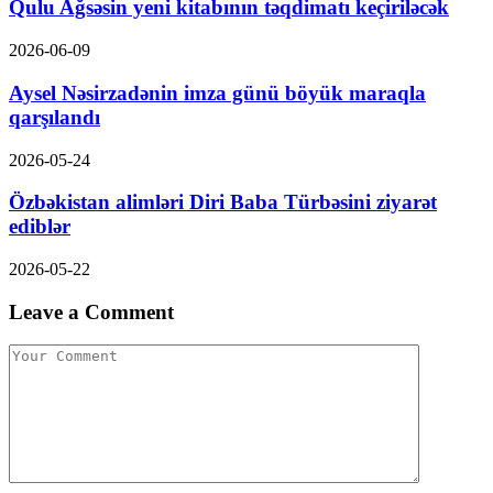
Qulu Ağsəsin yeni kitabının təqdimatı keçiriləcək
2026-06-09
Aysel Nəsirzadənin imza günü böyük maraqla
qarşılandı
2026-05-24
Özbəkistan alimləri Diri Baba Türbəsini ziyarət
ediblər
2026-05-22
Leave a Comment