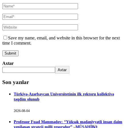
Save my name, email, and website in this browser for the next
time I comment.
Axtar
Axtar
Son yazılar
Türkiyə-Azərbaycan Universitetinin ilk rektoru kollektivə
təqdim olunub
2026-08-04
Professor Fuad Məmmədov: “Yüksək mədəniyyətli insan daim
yenilənən strateji milli resursdur” –MÜSAHİBƏ