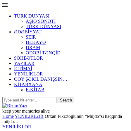
TÜRK DÜNYASI
AŞIQ SƏNƏTİ
TÜRK DÜNYASI
ƏDƏBİYYAT
ŞEİR
HEKAYƏ
DRAM
ƏDƏBİ TƏNQİD
SÖHBƏTLƏR
YAZILAR
İCTİMAİ
YENİLİKLƏR
QOY ŞƏKİL DANIŞSIN…
KİTABXANA
E-KİTAB
keep your memories alive
Home
YENİLİKLƏR
Orxan Fikrətoğlunun “Müjdə”si haqqında
müjdə…
YENİLİKLƏR