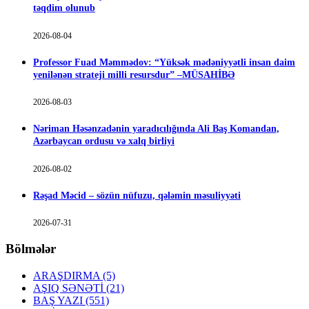
təqdim olunub
2026-08-04
Professor Fuad Məmmədov: “Yüksək mədəniyyətli insan daim
yenilənən strateji milli resursdur” –MÜSAHİBƏ
2026-08-03
Nəriman Həsənzadənin yaradıcılığında Ali Baş Komandan,
Azərbaycan ordusu və xalq birliyi
2026-08-02
Rəşad Məcid – sözün nüfuzu, qələmin məsuliyyəti
2026-07-31
Bölmələr
ARAŞDIRMA
(5)
AŞIQ SƏNƏTİ
(21)
BAŞ YAZI
(551)