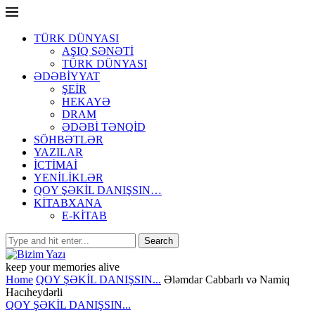
TÜRK DÜNYASI
AŞIQ SƏNƏTİ
TÜRK DÜNYASI
ƏDƏBİYYAT
ŞEİR
HEKAYƏ
DRAM
ƏDƏBİ TƏNQİD
SÖHBƏTLƏR
YAZILAR
İCTİMAİ
YENİLİKLƏR
QOY ŞƏKİL DANIŞSIN…
KİTABXANA
E-KİTAB
keep your memories alive
Home
QOY ŞƏKİL DANIŞSIN...
Ələmdar Cabbarlı və Namiq
Hacıheydərli
QOY ŞƏKİL DANIŞSIN...