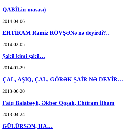
QABİLin masası)
2014-04-06
EHTİRAM Ramiz RÖVŞƏNə nə deyirdi?..
2014-02-05
Şəkil kimi şəkil…
2014-01-29
ÇAL, AŞIQ, ÇAL, GÖRƏK ŞAİR NƏ DEYİR…
2013-06-20
Faiq Balabəyli, Əkbər Qoşalı, Ehtiram İlham
2013-04-24
GÜLÜRSƏN, HA…