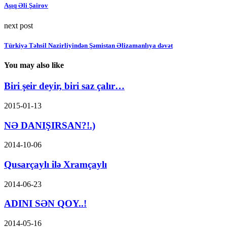
Aşıq Əli Şairov
next post
Türkiyə Təhsil Nazirliyindən Şəmistan Əlizamanlıya dəvət
You may also like
Biri şeir deyir, biri saz çalır…
2015-01-13
NƏ DANIŞIRSAN?!.)
2014-10-06
Qusarçaylı ilə Xramçaylı
2014-06-23
ADINI SƏN QOY..!
2014-05-16