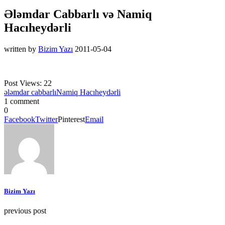
Ələmdar Cabbarlı və Namiq
Hacıheydərli
written by
Bizim Yazı
2011-05-04
Post Views:
22
ələmdar cabbarlı
Namiq Hacıheydərli
1 comment
0
Facebook
Twitter
Pinterest
Email
Bizim Yazı
previous post