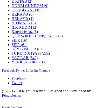
E-KİTAB
(2)
ƏDƏBİ GÜNDƏM
(9)
ƏDƏBİYYAT
(19)
HEKAYƏ
(6)
HEKAYƏ
(1)
İCTİMAİ
(218)
İLK ADDIM
(2)
Kateqoriyasız
(6)
QOY ŞƏKİL DANIŞSIN…
(16)
ŞEİR
(16)
ŞEİR
(61)
SÖYLƏŞİLƏR
(67)
TÜRK DÜNYASI
(233)
YAZILAR
(642)
YENİLİKLƏR
(301)
Facebook
Twitter
Linkedin
Youtube
Facebook
Twitter
@2021 - All Right Reserved. Designed and Developed by
PenciDesign
Back To Top