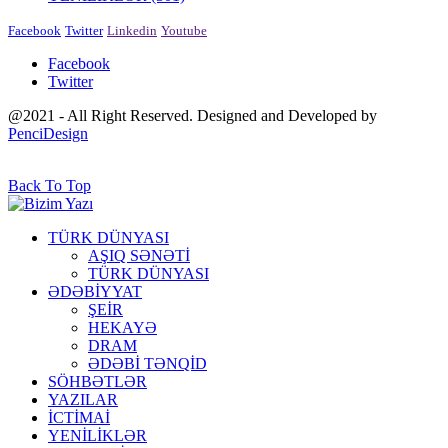
Facebook
Twitter
Linkedin
Youtube
Facebook
Twitter
@2021 - All Right Reserved. Designed and Developed by
PenciDesign
Back To Top
TÜRK DÜNYASI
AŞIQ SƏNƏTİ
TÜRK DÜNYASI
ƏDƏBİYYAT
ŞEİR
HEKAYƏ
DRAM
ƏDƏBİ TƏNQİD
SÖHBƏTLƏR
YAZILAR
İCTİMAİ
YENİLİKLƏR