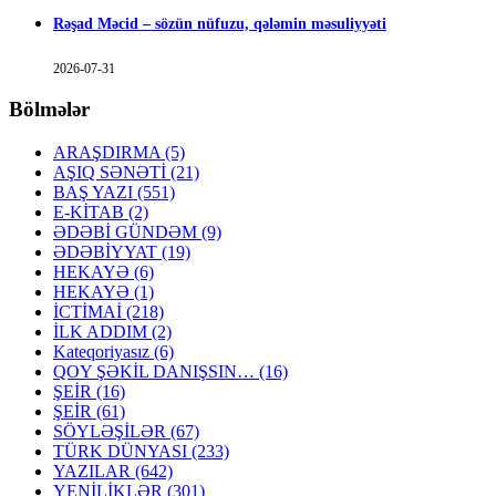
Rəşad Məcid – sözün nüfuzu, qələmin məsuliyyəti
2026-07-31
Bölmələr
ARAŞDIRMA
(5)
AŞIQ SƏNƏTİ
(21)
BAŞ YAZI
(551)
E-KİTAB
(2)
ƏDƏBİ GÜNDƏM
(9)
ƏDƏBİYYAT
(19)
HEKAYƏ
(6)
HEKAYƏ
(1)
İCTİMAİ
(218)
İLK ADDIM
(2)
Kateqoriyasız
(6)
QOY ŞƏKİL DANIŞSIN…
(16)
ŞEİR
(16)
ŞEİR
(61)
SÖYLƏŞİLƏR
(67)
TÜRK DÜNYASI
(233)
YAZILAR
(642)
YENİLİKLƏR
(301)