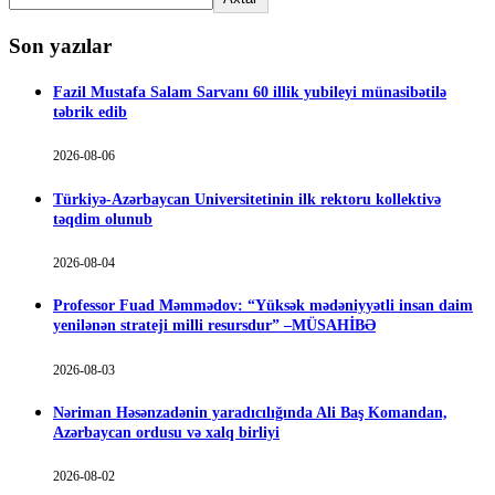
Son yazılar
Fazil Mustafa Salam Sarvanı 60 illik yubileyi münasibətilə
təbrik edib
2026-08-06
Türkiyə-Azərbaycan Universitetinin ilk rektoru kollektivə
təqdim olunub
2026-08-04
Professor Fuad Məmmədov: “Yüksək mədəniyyətli insan daim
yenilənən strateji milli resursdur” –MÜSAHİBƏ
2026-08-03
Nəriman Həsənzadənin yaradıcılığında Ali Baş Komandan,
Azərbaycan ordusu və xalq birliyi
2026-08-02