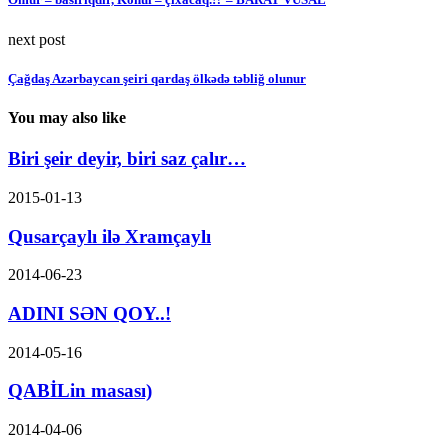
next post
Çağdaş Azərbaycan şeiri qardaş ölkədə təbliğ olunur
You may also like
Biri şeir deyir, biri saz çalır…
2015-01-13
Qusarçaylı ilə Xramçaylı
2014-06-23
ADINI SƏN QOY..!
2014-05-16
QABİLin masası)
2014-04-06