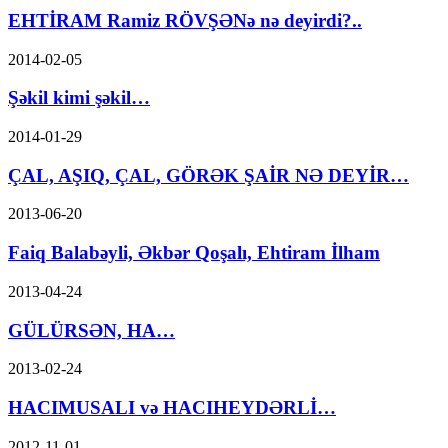
EHTİRAM Ramiz RÖVŞƏNə nə deyirdi?..
2014-02-05
Şəkil kimi şəkil…
2014-01-29
ÇAL, AŞIQ, ÇAL, GÖRƏK ŞAİR NƏ DEYİR…
2013-06-20
Faiq Balabəyli, Əkbər Qoşalı, Ehtiram İlham
2013-04-24
GÜLÜRSƏN, HA…
2013-02-24
HACIMUSALI və HACIHEYDƏRLİ…
2012-11-01