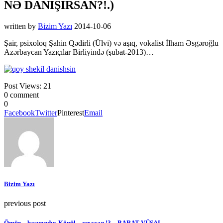
NƏ DANIŞIRSAN?!.)
written by
Bizim Yazı
2014-10-06
Şair, psixoloq Şahin Qədirli (Ülvi) və aşıq, vokalist İlham Əsgəroğlu
Azərbaycan Yazıçılar Birliyində (şubat-2013)…
Post Views:
21
0 comment
0
Facebook
Twitter
Pinterest
Email
Bizim Yazı
previous post
Ömür – basırıqdır, Könül – çıxacaq.!? – BARAT VÜSAL