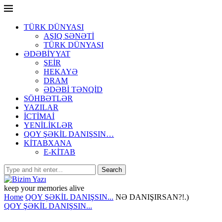
TÜRK DÜNYASI
AŞIQ SƏNƏTİ
TÜRK DÜNYASI
ƏDƏBİYYAT
ŞEİR
HEKAYƏ
DRAM
ƏDƏBİ TƏNQİD
SÖHBƏTLƏR
YAZILAR
İCTİMAİ
YENİLİKLƏR
QOY ŞƏKİL DANIŞSIN…
KİTABXANA
E-KİTAB
keep your memories alive
Home
QOY ŞƏKİL DANIŞSIN...
NƏ DANIŞIRSAN?!.)
QOY ŞƏKİL DANIŞSIN...