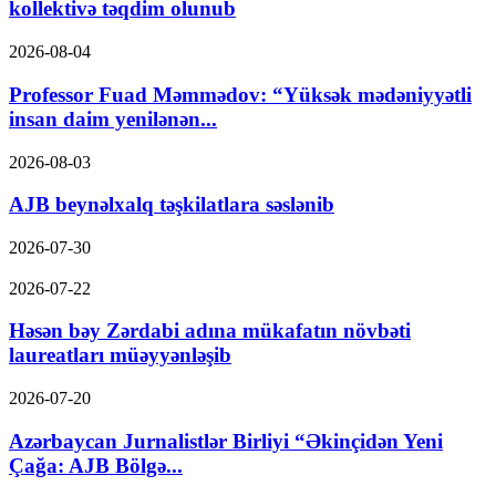
kollektivə təqdim olunub
2026-08-04
Professor Fuad Məmmədov: “Yüksək mədəniyyətli
insan daim yenilənən...
2026-08-03
AJB beynəlxalq təşkilatlara səslənib
2026-07-30
2026-07-22
Həsən bəy Zərdabi adına mükafatın növbəti
laureatları müəyyənləşib
2026-07-20
Azərbaycan Jurnalistlər Birliyi “Əkinçidən Yeni
Çağa: AJB Bölgə...