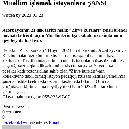
Müəllim işləmək istəyənlərə ŞANS!
written by
2023-05-23
Azərbaycanın 21 illik tarixə malik “Zirvə kursları” təhsil brendi
növbəti tədris ili üçün Müəllimlərin İşə Qəbulu üzrə imtahana
qeydiyyata başlayıb.
Belə ki, “Zirvə kursları” 11 iyun 2023-cü il tarixində Azərbaycan və
Rus bölmələri üzrə bütün ixtisaslardan işə qəbul itahanını həyata
keçirəcək. Təşkil olunacaq imtahanda iştirakçılar ixtisas üzrə 40 test
tapşırığı yazmaqla biliklərini nümayiş etdirəcəklər. Savadlı və
peşəkar kadr potensialına sahib olan “Zirvə kursları”-nın
kollektivinə daxil olmaq istəyən pedaqoji ixtisaslı kadrlar yaradılmış
şansdan istifadə etməklə özlərini təsdiq edə bilərlər. Onu da
vurğulayaq ki, imtahana qeydiyyat 09 iyun 2023-cü il tarixində
yekunlaşacaq.
Əlavə məlumat üçün: 055-223-97-07
Post Views:
12
0 comment
0
Facebook
Twitter
Pinterest
Email