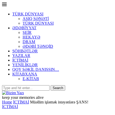
TÜRK DÜNYASI
AŞIQ SƏNƏTİ
TÜRK DÜNYASI
ƏDƏBİYYAT
ŞEİR
HEKAYƏ
DRAM
ƏDƏBİ TƏNQİD
SÖHBƏTLƏR
YAZILAR
İCTİMAİ
YENİLİKLƏR
QOY ŞƏKİL DANIŞSIN…
KİTABXANA
E-KİTAB
keep your memories alive
Home
İCTİMAİ
Müəllim işləmək istəyənlərə ŞANS!
İCTİMAİ