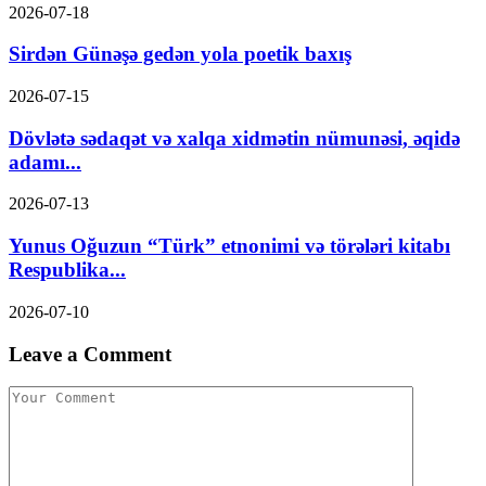
2026-07-18
Sirdən Günəşə gedən yola poetik baxış
2026-07-15
Dövlətə sədaqət və xalqa xidmətin nümunəsi, əqidə
adamı...
2026-07-13
Yunus Oğuzun “Türk” etnonimi və törələri kitabı
Respublika...
2026-07-10
Leave a Comment