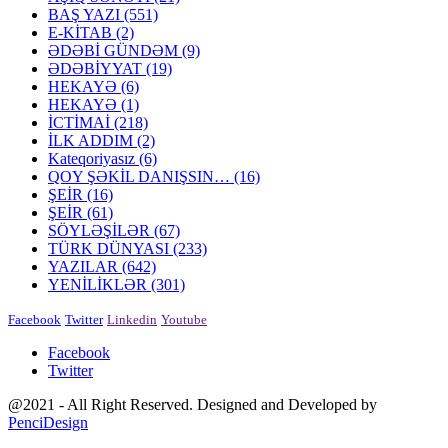
BAŞ YAZI
(551)
E-KİTAB
(2)
ƏDƏBİ GÜNDƏM
(9)
ƏDƏBİYYAT
(19)
HEKAYƏ
(6)
HEKAYƏ
(1)
İCTİMAİ
(218)
İLK ADDIM
(2)
Kateqoriyasız
(6)
QOY ŞƏKİL DANIŞSIN…
(16)
ŞEİR
(16)
ŞEİR
(61)
SÖYLƏŞİLƏR
(67)
TÜRK DÜNYASI
(233)
YAZILAR
(642)
YENİLİKLƏR
(301)
Facebook
Twitter
Linkedin
Youtube
Facebook
Twitter
@2021 - All Right Reserved. Designed and Developed by
PenciDesign