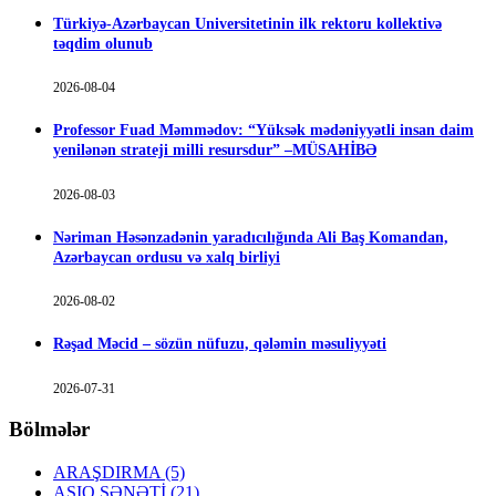
Türkiyə-Azərbaycan Universitetinin ilk rektoru kollektivə
təqdim olunub
2026-08-04
Professor Fuad Məmmədov: “Yüksək mədəniyyətli insan daim
yenilənən strateji milli resursdur” –MÜSAHİBƏ
2026-08-03
Nəriman Həsənzadənin yaradıcılığında Ali Baş Komandan,
Azərbaycan ordusu və xalq birliyi
2026-08-02
Rəşad Məcid – sözün nüfuzu, qələmin məsuliyyəti
2026-07-31
Bölmələr
ARAŞDIRMA
(5)
AŞIQ SƏNƏTİ
(21)