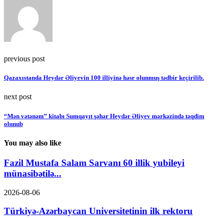
previous post
Qazaxıstanda Heydər Əliyevin 100 illiyinə həsr olunmuş tədbir keçirilib.
next post
“Mən vətənəm” kitabı Sumqayıt şəhər Heydər Əliyev mərkəzində təqdim
olunub
You may also like
Fazil Mustafa Salam Sarvanı 60 illik yubileyi
münasibətilə...
2026-08-06
Türkiyə-Azərbaycan Universitetinin ilk rektoru