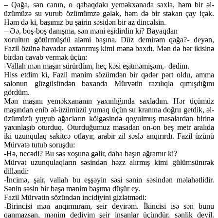
– Qağa, sən canın, o qabaqdakı yeməkxanada saxla, həm bir əl-
üzümüzə su vurub özümümzə gələk, həm də bir stəkan çay içək.
Həm də ki, başımız bu şairin səsidən bir az dincəlsin.
– Əə, boş-boş danışma, sən məni eşidirdin ki? Bayaqdan
xorultun götürmüşdü aləmi başına. Düz demirəm qağa?- deyən,
Fazil özünə havadar axtarırmış kimi mənə baxdı. Mən də hər ikisinə
birdən cavab vermək üçün:
-Vallah mən maşın sürürdüm, heç kəsi eşitməmişəm,- dedim.
Hiss etdim ki, Fazil mənim sözümdən bir qədər pərt oldu, amma
salonun güzgüsündən baxanda Mürvətin razılıqla qımışdığını
gördüm.
Mən maşını yeməkxananın yaxınlığında saxladım. Hər üçümüz
maşından enib əl-üzümüzü yumaq üçün su kranına doğru getdik, əl-
üzümüzü yuyub ağacların kölgəsində qoyulmuş masalardan birinə
yaxınlaşıb oturduq. Oturduğumuz masadan on-on beş metr aralıda
iki uzunqulaq sakitcə otlayır, arabir zil səslə anqırırdı. Fazil üzünü
Mürvətə tutub soruşdu:
-Hə, necədi? Bu səs xoşuna gəlir, daha başın ağramır ki?
Mürvət uzunqulaqların səsindən həzz alırmış kimi gülümsünırək
dilləndi:
-İncimə, şair, vallah bu eşşəyin səsi sənin səsindən məlahətlidir.
Sənin səsin bir başa mənim başıma düşür ey.
Fazil Mürvətin sözündən incidiyini gizlətmədi:
-Birincisi mən anqırmıram, şeir deyirəm. İkincisi isə sən bunu
qanmazsan, mənim dediyim şeir insanlar üçündür, sənlik deyil.