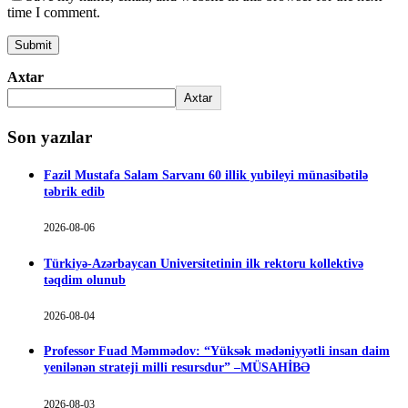
time I comment.
Axtar
Axtar
Son yazılar
Fazil Mustafa Salam Sarvanı 60 illik yubileyi münasibətilə
təbrik edib
2026-08-06
Türkiyə-Azərbaycan Universitetinin ilk rektoru kollektivə
təqdim olunub
2026-08-04
Professor Fuad Məmmədov: “Yüksək mədəniyyətli insan daim
yenilənən strateji milli resursdur” –MÜSAHİBƏ
2026-08-03