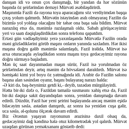
danışan idi və onun çox danışmağı, bir yandan da hər sözünün
başında öz şeirlərindən deməyi Mürvəti əsəbiləşdirirdi.
Maşınımla Fazili də rayona toya aparacağımı söz verdiyimdən başqa
çıxış yolum qalmırdı. Mürvətin istəyindən asılı olmayaraq Fazilin də
bizimlə yol yoldaşı olacağını bir təhər ona başa sala bildim. Mürvət
narazılıq etsə də, mənimlə razılaşmalı oldu. Sabah görüşəcəyimiz
yeri və saatı dəqiqləşdirdikdən sonra telefonu qapatdım.
Ertəsi gün vədləşdiyimiz yerə yaxınlaşanda Mürvətlə Fazilin orada
məni gözlədiklərini görüb maşını onların yanında saxladım. Hər ikisi
maşına doğru gəlib mənimlə salamlaşdı, Fazil irəlidə, Mürvət isə
arxa oturacaqda əyləşdikdən sonra maşını toya gedəcəyimiz rayona
doğru sürməyə başladım.
Mən üç saat dayanmadan maşın sürür, Fazil isə yorulmadan öz
şeirlərindən deyir, artıq mənim də hövsələmi daraldırdı. Mürvət isə
həmişəki kimi yol boyu öz yatmağında idi. Arabir də Fazilin salonu
başına alan səsindən oyanır, başını bulayaraq narazı halda:
-Ə kiri də, baş-beynimiz getdi ki,- deyib, təzədən mürgüləyirdi.
Hətta bir-iki dəfə o, Fazildən tamailə susmasını xahiş etsə də, Fazil
bir-iki dəqiqə sakit dayandıqdan sonra, yenidən danışmağa davam
edirdi. Düzdür, Fazil hər yeni şeirini başlayanda ancaq mənim eşidə
biləcəyim səslə, astadan danışırdı, az sonra isə yenidən cuşa gəlir,
uca səslə, əl-qolunu ölçərək davam edirdi.
Biz Ərəstun yaşayan rayonunun ərazisinə daxil olsaq da,
gedəcəyimiz dağ kəndinə hələ otuz kilometrədək yol qalırdı. Mürvət
uzaqdan görünən yeməkxananı göstərib dedi: