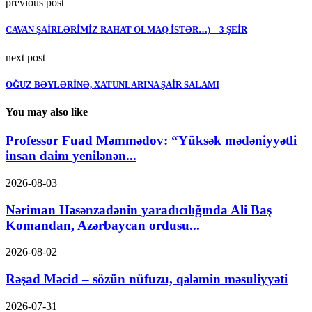
previous post
CAVAN ŞAİRLƏRİMİZ RAHAT OLMAQ İSTƏR…) – 3 ŞEİR
next post
OĞUZ BƏYLƏRİNƏ, XATUNLARINA ŞAİR SALAMI
You may also like
Professor Fuad Məmmədov: “Yüksək mədəniyyətli
insan daim yenilənən...
2026-08-03
Nəriman Həsənzadənin yaradıcılığında Ali Baş
Komandan, Azərbaycan ordusu...
2026-08-02
Rəşad Məcid – sözün nüfuzu, qələmin məsuliyyəti
2026-07-31