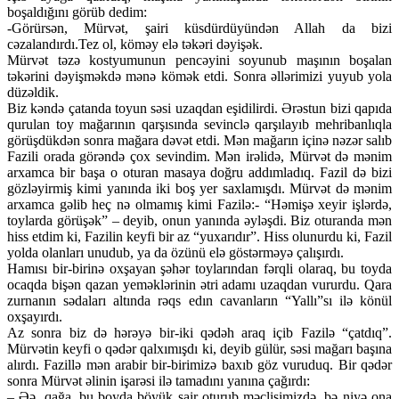
boşaldığını görüb dedim:
-Görürsən, Mürvət, şairi küsdürdüyündən Allah da bizi
cəzalandırdı.Tez ol, köməy elə təkəri dəyişək.
Mürvət təzə kostyumunun pencəyini soyunub maşının boşalan
təkərini dəyişməkdə mənə kömək etdi. Sonra əllərimizi yuyub yola
düzəldik.
Biz kəndə çatanda toyun səsi uzaqdan eşidilirdi. Ərəstun bizi qapıda
qurulan toy mağarının qarşısında sevinclə qarşılayıb mehribanlıqla
görüşdükdən sonra mağara dəvət etdi. Mən mağarın içinə nəzər salıb
Fazili orada görəndə çox sevindim. Mən irəlidə, Mürvət də mənim
arxamca bir başa o oturan masaya doğru addımladıq. Fazil də bizi
gözləyirmiş kimi yanında iki boş yer saxlamışdı. Mürvət də mənim
arxamca gəlib heç nə olmamış kimi Fazilə:- “Həmişə xeyir işlərdə,
toylarda görüşək” – deyib, onun yanında əyləşdi. Biz oturanda mən
hiss etdim ki, Fazilin keyfi bir az “yuxarıdır”. Hiss olunurdu ki, Fazil
yolda olanları unudub, ya da özünü elə göstərməyə çalışırdı.
Hamısı bir-birinə oxşayan şəhər toylarından fərqli olaraq, bu toyda
ocaqda bişən qazan yeməklərinin ətri adamı uzaqdan vururdu. Qara
zurnanın sədaları altında rəqs edın cavanların “Yallı”sı ilə könül
oxşayırdı.
Az sonra biz də hərəyə bir-iki qədəh araq içib Fazilə “çatdıq”.
Mürvətin keyfi o qədər qalxımışdı ki, deyib gülür, səsi mağarı başına
alırdı. Fazillə mən arabir bir-birimizə baxıb göz vuruduq. Bir qədər
sonra Mürvət əlinin işarəsi ilə tamadını yanına çağırdı:
– Əə, qağa, bu boyda böyük şair oturub məclisimizdə, bə niyə ona