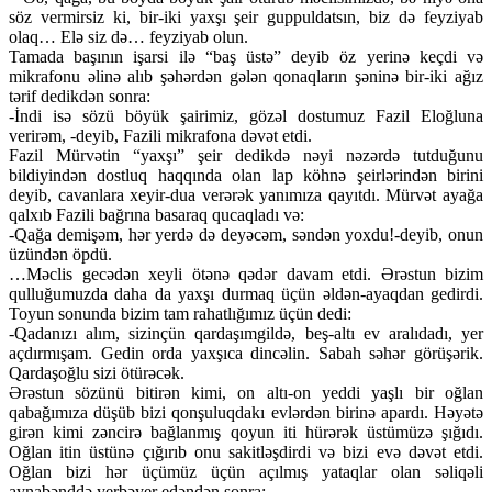
söz vermirsiz ki, bir-iki yaxşı şeir guppuldatsın, biz də feyziyab
olaq… Elə siz də… feyziyab olun.
Tamada başının işarsi ilə “baş üstə” deyib öz yerinə keçdi və
mikrafonu əlinə alıb şəhərdən gələn qonaqların şəninə bir-iki ağız
tərif dedikdən sonra:
-İndi isə sözü böyük şairimiz, gözəl dostumuz Fazil Eloğluna
verirəm, -deyib, Fazili mikrafona dəvət etdi.
Fazil Mürvətin “yaxşı” şeir dedikdə nəyi nəzərdə tutduğunu
bildiyindən dostluq haqqında olan lap köhnə şeirlərindən birini
deyib, cavanlara xeyir-dua verərək yanımıza qayıtdı. Mürvət ayağa
qalxıb Fazili bağrına basaraq qucaqladı və:
-Qağa demişəm, hər yerdə də deyəcəm, səndən yoxdu!-deyib, onun
üzündən öpdü.
…Məclis gecədən xeyli ötənə qədər davam etdi. Ərəstun bizim
qulluğumuzda daha da yaxşı durmaq üçün əldən-ayaqdan gedirdi.
Toyun sonunda bizim tam rahatlığımız üçün dedi:
-Qadanızı alım, sizinçün qardaşımgildə, beş-altı ev aralıdadı, yer
açdırmışam. Gedin orda yaxşıca dincəlin. Sabah səhər görüşərik.
Qardaşoğlu sizi ötürəcək.
Ərəstun sözünü bitirən kimi, on altı-on yeddi yaşlı bir oğlan
qabağımıza düşüb bizi qonşuluqdakı evlərdən birinə apardı. Həyətə
girən kimi zəncirə bağlanmış qoyun iti hürərək üstümüzə şığıdı.
Oğlan itin üstünə çığırıb onu sakitləşdirdi və bizi evə dəvət etdi.
Oğlan bizi hər üçümüz üçün açılmış yataqlar olan səliqəli
aynabənddə yerbəyer edəndən sonra: