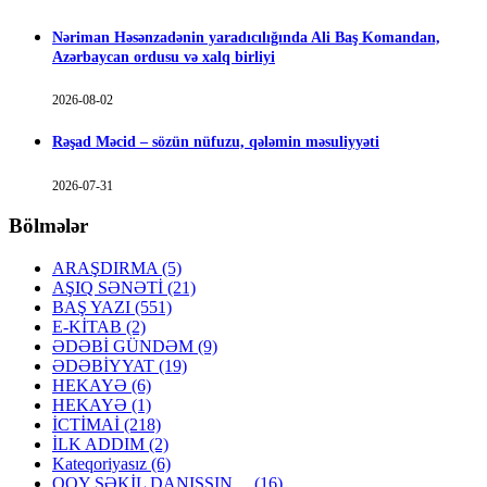
Nəriman Həsənzadənin yaradıcılığında Ali Baş Komandan,
Azərbaycan ordusu və xalq birliyi
2026-08-02
Rəşad Məcid – sözün nüfuzu, qələmin məsuliyyəti
2026-07-31
Bölmələr
ARAŞDIRMA
(5)
AŞIQ SƏNƏTİ
(21)
BAŞ YAZI
(551)
E-KİTAB
(2)
ƏDƏBİ GÜNDƏM
(9)
ƏDƏBİYYAT
(19)
HEKAYƏ
(6)
HEKAYƏ
(1)
İCTİMAİ
(218)
İLK ADDIM
(2)
Kateqoriyasız
(6)
QOY ŞƏKİL DANIŞSIN…
(16)