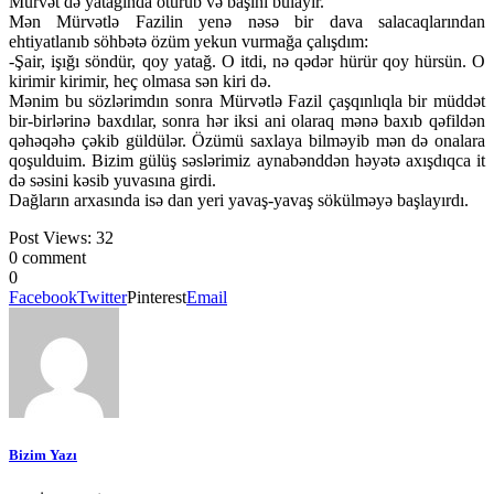
Mürvət də yatağında oturub və başını bulayır.
Mən Mürvətlə Fazilin yenə nəsə bir dava salacaqlarından
ehtiyatlanıb söhbətə özüm yekun vurmağa çalışdım:
-Şair, işığı söndür, qoy yatağ. O itdi, nə qədər hürür qoy hürsün. O
kirimir kirimir, heç olmasa sən kiri də.
Mənim bu sözlərimdın sonra Mürvətlə Fazil çaşqınlıqla bir müddət
bir-birlərinə baxdılar, sonra hər iksi ani olaraq mənə baxıb qəfildən
qəhəqəhə çəkib güldülər. Özümü saxlaya bilməyib mən də onalara
qoşulduim. Bizim gülüş səslərimiz aynabənddən həyətə axışdıqca it
də səsini kəsib yuvasına girdi.
Dağların arxasında isə dan yeri yavaş-yavaş sökülməyə başlayırdı.
Post Views:
32
0 comment
0
Facebook
Twitter
Pinterest
Email
Bizim Yazı