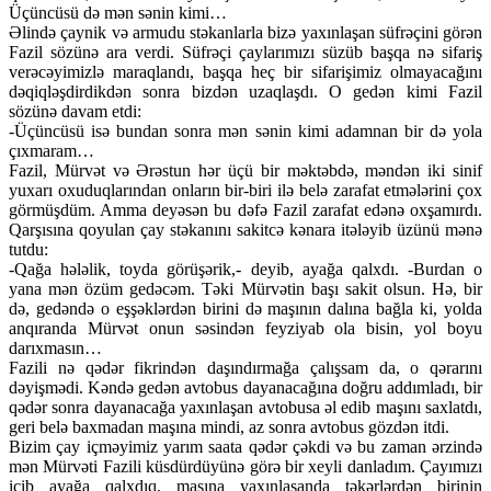
Üçüncüsü də mən sənin kimi…
Əlində çaynik və armudu stəkanlarla bizə yaxınlaşan süfrəçini görən
Fazil sözünə ara verdi. Süfrəçi çaylarımızı süzüb başqa nə sifariş
verəcəyimizlə maraqlandı, başqa heç bir sifarişimiz olmayacağını
dəqiqləşdirdikdən sonra bizdən uzaqlaşdı. O gedən kimi Fazil
sözünə davam etdi:
-Üçüncüsü isə bundan sonra mən sənin kimi adamnan bir də yola
çıxmaram…
Fazil, Mürvət və Ərəstun hər üçü bir məktəbdə, məndən iki sinif
yuxarı oxuduqlarından onların bir-biri ilə belə zarafat etmələrini çox
görmüşdüm. Amma deyəsən bu dəfə Fazil zarafat edənə oxşamırdı.
Qarşısına qoyulan çay stəkanını sakitcə kənara itələyib üzünü mənə
tutdu:
-Qağa hələlik, toyda görüşərik,- deyib, ayağa qalxdı. -Burdan o
yana mən özüm gedəcəm. Təki Mürvətin başı sakit olsun. Hə, bir
də, gedəndə o eşşəklərdən birini də maşının dalına bağla ki, yolda
anqıranda Mürvət onun səsindən feyziyab ola bisin, yol boyu
darıxmasın…
Fazili nə qədər fikrindən daşındırmağa çalışsam da, o qərarını
dəyişmədi. Kəndə gedən avtobus dayanacağına doğru addımladı, bir
qədər sonra dayanacağa yaxınlaşan avtobusa əl edib maşını saxlatdı,
geri belə baxmadan maşına mindi, az sonra avtobus gözdən itdi.
Bizim çay içməyimiz yarım saata qədər çəkdi və bu zaman ərzində
mən Mürvəti Fazili küsdürdüyünə görə bir xeyli danladım. Çayımızı
içib ayağa qalxdıq, maşına yaxınlaşanda təkərlərdən birinin