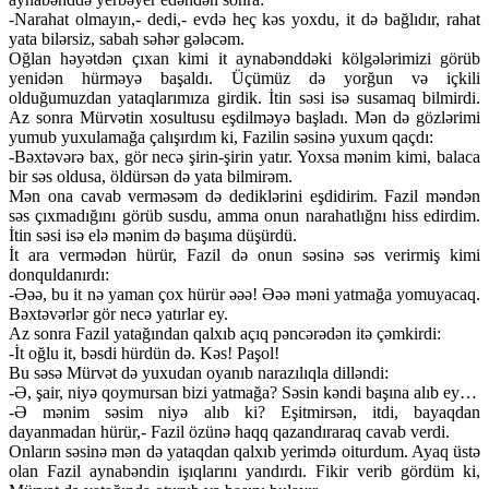
-Narahat olmayın,- dedi,- evdə heç kəs yoxdu, it də bağlıdır, rahat
yata bilərsiz, sabah səhər gələcəm.
Oğlan həyətdən çıxan kimi it aynabənddəki kölgələrimizi görüb
yenidən hürməyə başaldı. Üçümüz də yorğun və içkili
olduğumuzdan yataqlarımıza girdik. İtin səsi isə susamaq bilmirdi.
Az sonra Mürvətin xosultusu eşdilməyə başladı. Mən də gözlərimi
yumub yuxulamağa çalışırdım ki, Fazilin səsinə yuxum qaçdı:
-Bəxtəvərə bax, gör necə şirin-şirin yatır. Yoxsa mənim kimi, balaca
bir səs oldusa, öldürsən də yata bilmirəm.
Mən ona cavab verməsəm də dediklərini eşdidirim. Fazil məndən
səs çıxmadığını görüb susdu, amma onun narahatlığnı hiss edirdim.
İtin səsi isə elə mənim də başıma düşürdü.
İt ara vermədən hürür, Fazil də onun səsinə səs verirmiş kimi
donquldanırdı:
-Əəə, bu it nə yaman çox hürür əəə! Əəə məni yatmağa yomuyacaq.
Bəxtəvərlər gör necə yatırlar ey.
Az sonra Fazil yatağından qalxıb açıq pəncərədən itə çəmkirdi:
-İt oğlu it, bəsdi hürdün də. Kəs! Paşol!
Bu səsə Mürvət də yuxudan oyanıb narazılıqla dilləndi:
-Ə, şair, niyə qoymursan bizi yatmağa? Səsin kəndi başına alıb ey…
-Ə mənim səsim niyə alıb ki? Eşitmirsən, itdi, bayaqdan
dayanmadan hürür,- Fazil özünə haqq qazandıraraq cavab verdi.
Onların səsinə mən də yataqdan qalxıb yerimdə oiturdum. Ayaq üstə
olan Fazil aynabəndin işıqlarını yandırdı. Fikir verib gördüm ki,