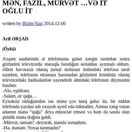
MƏN, FAZİL, MÜRVƏT …VƏ İT
OĞLU İT
written by
Bizim Yazı
2014-12-06
Arif ƏRŞAD
(Öykü)
Axşam saatlarında əl telefonuma gələn zəngin səsindən sonra
gözlərimi televizorda maraqla baxdığım serialdan ayırmalı oldum.
Əlimi həvəszsiz olaraq jurnal stolunun üstündəki telefona tərəf
uzatdım, telefonun ekranına baxmadan gözlərimi könülsüz olaraq
televizordakı hadisələrdən yayındırıb əlimdəki telefonun düyməsini
basdım:
-Alo, eşidirəm.
-Salam, ay qağa…
Eynəksiz olduğumdan səs mənə çox tanış gəlsə də, bir mddət
telefonda yazılan adı oxuyub ayırd edə bilmədim. Amma zəng vuran
adamın mənə “qağa” deyə müraciət etməsi və həm də səsdə olan
şirinlik mənə doğma gəldi.
-Mürvət, sənsən? -deyərək, inamla soruşdum.
-Hə, mənəm. Yoxsa tanımadın?