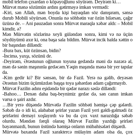
mobil telefon çıxardan o köpəyoğlunu söyürəm. Deyirəm ki…
Mürvət mənə sözümün ardını gətirməyə imkan vermədi:
-Kiri, sən Allah, mən boyda kişi bayaqdan söz danışıram, sənsə
durub Mobili söyürsən. Onunla nə söhbətin var özün bilərsən, çağır
üzünə de. – Ani pauzadan sonra Mürvət maraqla xəbər aldı: – Mobil
kimdir, ə?
Mən Mürvətin sözlərinə xeyli güləndən sonra, kimi və nə üçün
söydüyümü axır ki, ona başa sala bildim. Mürvət incik halda xəttin o
bir başından dilləndi:
-Bura bax, küt özünsən, bidin?
-İncimə, yaxşı, sözünü de.
-Deyirəm, Ərəstunun oğlunun toyuna gedəndə məni də nəzərə al,
mən də sənin maşınınla gedəcəm.Yəqin maşında mənə bir yer tapılar
da.
-Kim gedir ki? Bir sənsən, bir də Fazil. Yerə nə gəlib, deyəsən
Ərəstun bizim üçümüzdən başqa toya şəhərdən adam çağırmayıb.
Mürvət Fazilin adını eşidəndə bir qədər narazı səslə dilləndi:
-Bahoo… Denən daha baş-beynimiz gedər də, sən canın imkan
varsa o şairi azdır.
…Bir yerə düşəndə Mürvətlə Fazilin söhbəti həmişə çəp gələrdi.
Səbəb də o idi ki, alababat şeirlər yazan Fazil yeri gəldi-gəlmədi öz
şeirlərini deməyi xoşlayırdı və bu da çox vaxt narazılığa səbəb
olurdu. Məndən fərqli olaraq Mürvət Fazilin yazdığı şeirləri
bəyənməzdi, bunun üstündə həmişə onların mübahisələri düşərdi.
Mürvətə baxanda Fazil xaraktercə mülayim adam olsa da, çox