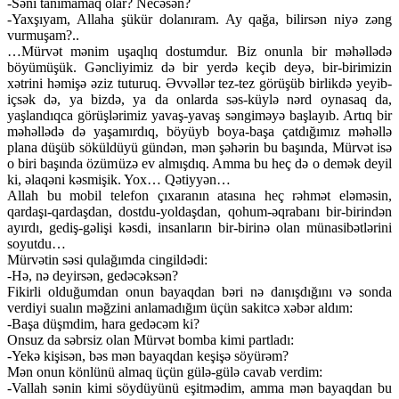
-Səni tanımamaq olar? Necəsən?
-Yaxşıyam, Allaha şükür dolanıram. Ay qağa, bilirsən niyə zəng
vurmuşam?..
…Mürvət mənim uşaqlıq dostumdur. Biz onunla bir məhəllədə
böyümüşük. Gəncliyimiz də bir yerdə keçib deyə, bir-birimizin
xətrini həmişə əziz tuturuq. Əvvəllər tez-tez görüşüb birlikdə yeyib-
içsək də, ya bizdə, ya da onlarda səs-küylə nərd oynasaq da,
yaşlandıqca görüşlərimiz yavaş-yavaş səngiməyə başlayıb. Artıq bir
məhəllədə də yaşamırdıq, böyüyb boya-başa çatdığımız məhəllə
plana düşüb söküldüyü gündən, mən şəhərin bu başında, Mürvət isə
o biri başında özümüzə ev almışdıq. Amma bu heç də o demək deyil
ki, əlaqəni kəsmişik. Yox… Qətiyyən…
Allah bu mobil telefon çıxaranın atasına heç rəhmət eləməsin,
qardaşı-qardaşdan, dostdu-yoldaşdan, qohum-əqrabanı bir-birindən
ayırdı, gediş-gəlişi kəsdi, insanların bir-birinə olan münasibətlərini
soyutdu…
Mürvətin səsi qulağımda cingildədi:
-Hə, nə deyirsən, gedəcəksən?
Fikirli olduğumdan onun bayaqdan bəri nə danışdığını və sonda
verdiyi sualın məğzini anlamadığım üçün sakitcə xəbər aldım:
-Başa düşmdim, hara gedəcəm ki?
Onsuz da səbrsiz olan Mürvət bomba kimi partladı:
-Yekə kişisən, bəs mən bayaqdan keşişə söyürəm?
Mən onun könlünü almaq üçün gülə-gülə cavab verdim:
-Vallah sənin kimi söydüyünü eşitmədim, amma mən bayaqdan bu