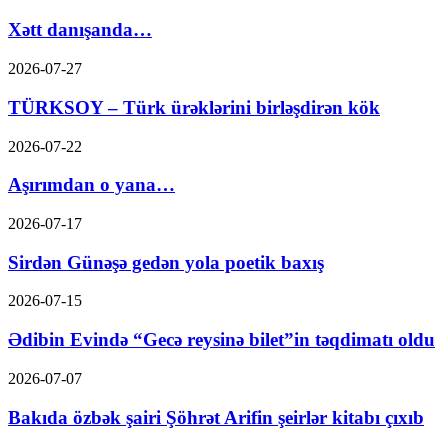
Xətt danışanda…
2026-07-27
TÜRKSOY – Türk ürəklərini birləşdirən kök
2026-07-22
Aşırımdan o yana…
2026-07-17
Sirdən Günəşə gedən yola poetik baxış
2026-07-15
Ədibin Evində “Gecə reysinə bilet”in təqdimatı oldu
2026-07-07
Bakıda özbək şairi Şöhrət Arifin şeirlər kitabı çıxıb