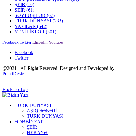
ŞEİR
(16)
ŞEİR
(61)
SÖYLƏŞİLƏR
(67)
TÜRK DÜNYASI
(233)
YAZILAR
(642)
YENİLİKLƏR
(301)
Facebook
Twitter
Linkedin
Youtube
Facebook
Twitter
@2021 - All Right Reserved. Designed and Developed by
PenciDesign
Back To Top
TÜRK DÜNYASI
AŞIQ SƏNƏTİ
TÜRK DÜNYASI
ƏDƏBİYYAT
ŞEİR
HEKAYƏ