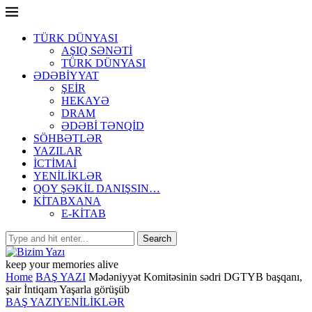
TÜRK DÜNYASI
AŞIQ SƏNƏTİ
TÜRK DÜNYASI
ƏDƏBİYYAT
ŞEİR
HEKAYƏ
DRAM
ƏDƏBİ TƏNQİD
SÖHBƏTLƏR
YAZILAR
İCTİMAİ
YENİLİKLƏR
QOY ŞƏKİL DANIŞSIN…
KİTABXANA
E-KİTAB
keep your memories alive
Home
BAŞ YAZI
Mədəniyyət Komitəsinin sədri DGTYB başqanı,
şair İntiqam Yaşarla görüşüb
BAŞ YAZI
YENİLİKLƏR