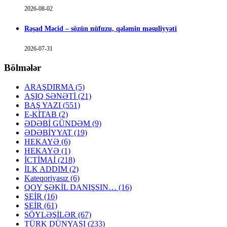
2026-08-02
Rəşad Məcid – sözün nüfuzu, qələmin məsuliyyəti
2026-07-31
Bölmələr
ARAŞDIRMA
(5)
AŞIQ SƏNƏTİ
(21)
BAŞ YAZI
(551)
E-KİTAB
(2)
ƏDƏBİ GÜNDƏM
(9)
ƏDƏBİYYAT
(19)
HEKAYƏ
(6)
HEKAYƏ
(1)
İCTİMAİ
(218)
İLK ADDIM
(2)
Kateqoriyasız
(6)
QOY ŞƏKİL DANIŞSIN…
(16)
ŞEİR
(16)
ŞEİR
(61)
SÖYLƏŞİLƏR
(67)
TÜRK DÜNYASI
(233)