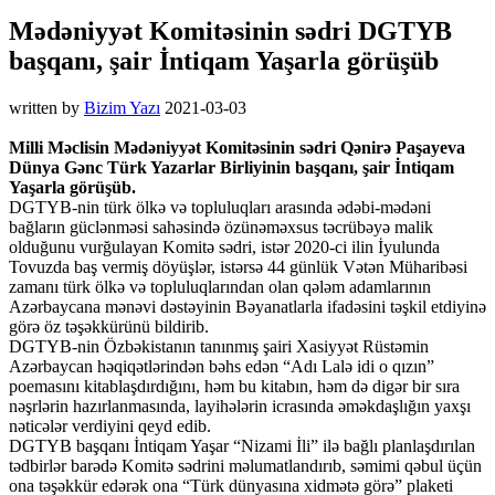
Mədəniyyət Komitəsinin sədri DGTYB
başqanı, şair İntiqam Yaşarla görüşüb
written by
Bizim Yazı
2021-03-03
Milli Məclisin Mədəniyyət Komitəsinin sədri Qənirə Paşayeva
Dünya Gənc Türk Yazarlar Birliyinin başqanı, şair İntiqam
Yaşarla görüşüb.
DGTYB-nin türk ölkə və topluluqları arasında ədəbi-mədəni
bağların güclənməsi sahəsində özünəməxsus təcrübəyə malik
olduğunu vurğulayan Komitə sədri, istər 2020-ci ilin İyulunda
Tovuzda baş vermiş döyüşlər, istərsə 44 günlük Vətən Müharibəsi
zamanı türk ölkə və topluluqlarından olan qələm adamlarının
Azərbaycana mənəvi dəstəyinin Bəyanatlarla ifadəsini təşkil etdiyinə
görə öz təşəkkürünü bildirib.
DGTYB-nin Özbəkistanın tanınmış şairi Xasiyyət Rüstəmin
Azərbaycan həqiqətlərindən bəhs edən “Adı Lalə idi o qızın”
poemasını kitablaşdırdığını, həm bu kitabın, həm də digər bir sıra
nəşrlərin hazırlanmasında, layihələrin icrasında əməkdaşlığın yaxşı
nəticələr verdiyini qeyd edib.
DGTYB başqanı İntiqam Yaşar “Nizami İli” ilə bağlı planlaşdırılan
tədbirlər barədə Komitə sədrini məlumatlandırıb, səmimi qəbul üçün
ona təşəkkür edərək ona “Türk dünyasına xidmətə görə” plaketi