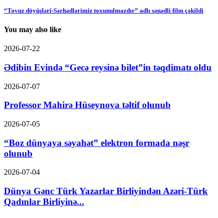
“Tovuz döyüşləri-Sərhədlərimiz toxunulmazdır” adlı sənədli film çəkildi
You may also like
2026-07-22
Ədibin Evində “Gecə reysinə bilet”in təqdimatı oldu
2026-07-07
Professor Mahirə Hüseynova təltif olunub
2026-07-05
“Boz dünyaya səyahət” elektron formada nəşr
olunub
2026-07-04
Dünya Gənc Türk Yazarlar Birliyindən Azəri-Türk
Qadınlar Birliyinə...