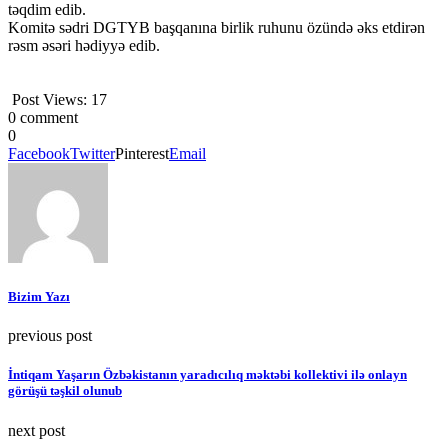
təqdim edib.
Komitə sədri DGTYB başqanına birlik ruhunu özündə əks etdirən
rəsm əsəri hədiyyə edib.
Post Views:
17
0 comment
0
Facebook
Twitter
Pinterest
Email
Bizim Yazı
previous post
İntiqam Yaşarın Özbəkistanın yaradıcılıq məktəbi kollektivi ilə onlayn
görüşü təşkil olunub
next post