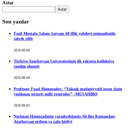
Axtar
Axtar
Son yazılar
Fazil Mustafa Salam Sarvanı 60 illik yubileyi münasibətilə
təbrik edib
2026-08-06
Türkiyə-Azərbaycan Universitetinin ilk rektoru kollektivə
təqdim olunub
2026-08-04
Professor Fuad Məmmədov: “Yüksək mədəniyyətli insan daim
yenilənən strateji milli resursdur” –MÜSAHİBƏ
2026-08-03
Nəriman Həsənzadənin yaradıcılığında Ali Baş Komandan,
Azərbaycan ordusu və xalq birliyi