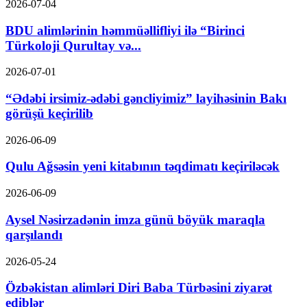
2026-07-04
BDU alimlərinin həmmüəllifliyi ilə “Birinci
Türkoloji Qurultay və...
2026-07-01
“Ədəbi irsimiz-ədəbi gəncliyimiz” layihəsinin Bakı
görüşü keçirilib
2026-06-09
Qulu Ağsəsin yeni kitabının təqdimatı keçiriləcək
2026-06-09
Aysel Nəsirzadənin imza günü böyük maraqla
qarşılandı
2026-05-24
Özbəkistan alimləri Diri Baba Türbəsini ziyarət
ediblər