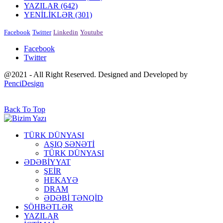
YAZILAR
(642)
YENİLİKLƏR
(301)
Facebook
Twitter
Linkedin
Youtube
Facebook
Twitter
@2021 - All Right Reserved. Designed and Developed by
PenciDesign
Back To Top
TÜRK DÜNYASI
AŞIQ SƏNƏTİ
TÜRK DÜNYASI
ƏDƏBİYYAT
ŞEİR
HEKAYƏ
DRAM
ƏDƏBİ TƏNQİD
SÖHBƏTLƏR
YAZILAR