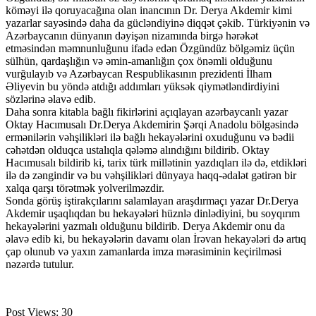
köməyi ilə qoruyacağına olan inancının Dr. Derya Akdemir kimi
yazarlar sayəsində daha da gücləndiyinə diqqət çəkib. Türkiyənin və
Azərbaycanın dünyanın dəyişən nizamında birgə hərəkət
etməsindən məmnunluğunu ifadə edən Özgündüz bölgəmiz üçün
sülhün, qardaşlığın və əmin-amanlığın çox önəmli olduğunu
vurğulayıb və Azərbaycan Respublikasının prezidenti İlham
Əliyevin bu yöndə atdığı addımları yüksək qiymətləndirdiyini
sözlərinə əlavə edib.
Daha sonra kitabla bağlı fikirlərini açıqlayan azərbaycanlı yazar
Oktay Hacımusalı Dr.Derya Akdemirin Şərqi Anadolu bölgəsində
ermənilərin vəhşilikləri ilə bağlı hekayələrini oxuduğunu və bədii
cəhətdən olduqca ustalıqla qələmə alındığını bildirib. Oktay
Hacımusalı bildirib ki, tarix türk millətinin yazdıqları ilə də, etdikləri
ilə də zəngindir və bu vəhşilikləri dünyaya haqq-ədalət gətirən bir
xalqa qarşı törətmək yolverilməzdir.
Sonda görüş iştirakçılarını salamlayan araşdırmaçı yazar Dr.Derya
Akdemir uşaqlıqdan bu hekayələri hüznlə dinlədiyini, bu soyqırım
hekayələrini yazmalı olduğunu bildirib. Derya Akdemir onu da
əlavə edib ki, bu hekayələrin davamı olan İrəvan hekayələri də artıq
çap olunub və yaxın zamanlarda imza mərasiminin keçirilməsi
nəzərdə tutulur.
Post Views:
30