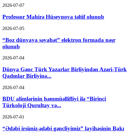
2026-07-07
Professor Mahirə Hüseynova təltif olunub
2026-07-05
“Boz dünyaya səyahət” elektron formada nəşr
olunub
2026-07-04
Dünya Gənc Türk Yazarlar Birliyindən Azəri-Türk
Qadınlar Birliyinə...
2026-07-04
BDU alimlərinin həmmüəllifliyi ilə “Birinci
Türkoloji Qurultay və...
2026-07-01
“Ədəbi irsimiz-ədəbi gəncliyimiz” layihəsinin Bakı