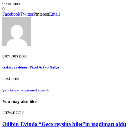
0 comment
0
Facebook
Twitter
Pinterest
Email
previous post
Gələcəyə dönüş: Pixel Art və Xalça
next post
Şair taleyinə xəyanət etmədi
You may also like
2026-07-22
Ədibin Evində “Gecə reysinə bilet”in təqdimatı oldu