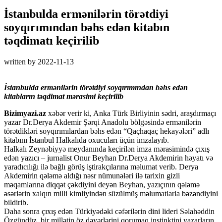
İstanbulda ermənilərin törətdiyi
soyqırımından bəhs edən kitabın
təqdimatı keçirilib
written by
2022-11-13
İstanbulda ermənilərin törətdiyi soyqırımından bəhs edən
kitabların təqdimat mərasimi keçirilib
Bizimyazi.az
xəbər verir ki, Anka Türk Birliyinin sədri, araşdırmaçı
yazar Dr.Derya Akdemir Şərqi Anadolu bölgəsində ermənilərin
törətdikləri soyqırımılardan bəhs edən “Qaçhaqaç hekayələri” adlı
kitabını İstanbul Halkalıda oxucuları üçün imzalayıb.
Halkalı Zeynəbiyyə meydanında keçirilən imza mərasimində çıxış
edən yazıcı – jurnalist Onur Beyhan Dr.Derya Akdemirin həyatı və
yaradıcılığı ilə bağlı görüş iştirakçılarına məlumat verib. Derya
Akdemirin qələmə aldığı nəsr nümunələri ilə tarixin gizli
məqamlarına diqqət çəkdiyini deyən Beyhan, yazıçının qələmə
əsərlərin xalqın milli kimliyindən süzülmüş məlumatlarla bəzəndiyini
bildirib.
Daha sonra çıxış edən Türkiyədəki cəfərilərin dini lideri Səlahəddin
Özgündüz, bir millətin öz dəyərlərini qorumaq instinktini yazarların