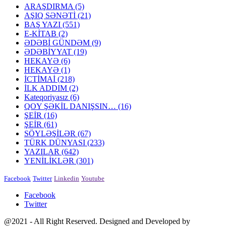
ARAŞDIRMA
(5)
AŞIQ SƏNƏTİ
(21)
BAŞ YAZI
(551)
E-KİTAB
(2)
ƏDƏBİ GÜNDƏM
(9)
ƏDƏBİYYAT
(19)
HEKAYƏ
(6)
HEKAYƏ
(1)
İCTİMAİ
(218)
İLK ADDIM
(2)
Kateqoriyasız
(6)
QOY ŞƏKİL DANIŞSIN…
(16)
ŞEİR
(16)
ŞEİR
(61)
SÖYLƏŞİLƏR
(67)
TÜRK DÜNYASI
(233)
YAZILAR
(642)
YENİLİKLƏR
(301)
Facebook
Twitter
Linkedin
Youtube
Facebook
Twitter
@2021 - All Right Reserved. Designed and Developed by