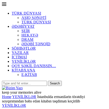
TÜRK DÜNYASI
AŞIQ SƏNƏTİ
TÜRK DÜNYASI
ƏDƏBİYYAT
ŞEİR
HEKAYƏ
DRAM
ƏDƏBİ TƏNQİD
SÖHBƏTLƏR
YAZILAR
İCTİMAİ
YENİLİKLƏR
QOY ŞƏKİL DANIŞSIN…
KİTABXANA
E-KİTAB
keep your memories alive
Home
YENİLİKLƏR
İstanbulda ermənilərin törətdiyi
soyqırımından bəhs edən kitabın təqdimatı keçirilib
YENİLİKLƏR