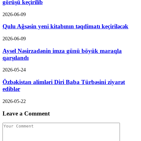
görüşü keçirilib
2026-06-09
Qulu Ağsəsin yeni kitabının təqdimatı keçiriləcək
2026-06-09
Aysel Nəsirzadənin imza günü böyük maraqla
qarşılandı
2026-05-24
Özbəkistan alimləri Diri Baba Türbəsini ziyarət
ediblər
2026-05-22
Leave a Comment