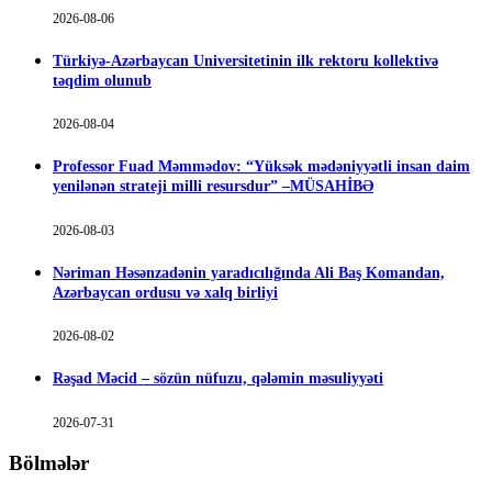
2026-08-06
Türkiyə-Azərbaycan Universitetinin ilk rektoru kollektivə
təqdim olunub
2026-08-04
Professor Fuad Məmmədov: “Yüksək mədəniyyətli insan daim
yenilənən strateji milli resursdur” –MÜSAHİBƏ
2026-08-03
Nəriman Həsənzadənin yaradıcılığında Ali Baş Komandan,
Azərbaycan ordusu və xalq birliyi
2026-08-02
Rəşad Məcid – sözün nüfuzu, qələmin məsuliyyəti
2026-07-31
Bölmələr