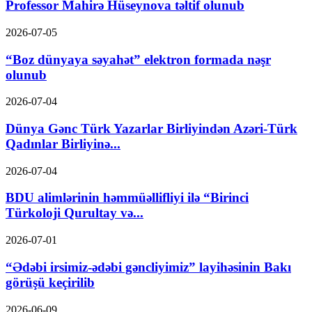
Professor Mahirə Hüseynova təltif olunub
2026-07-05
“Boz dünyaya səyahət” elektron formada nəşr
olunub
2026-07-04
Dünya Gənc Türk Yazarlar Birliyindən Azəri-Türk
Qadınlar Birliyinə...
2026-07-04
BDU alimlərinin həmmüəllifliyi ilə “Birinci
Türkoloji Qurultay və...
2026-07-01
“Ədəbi irsimiz-ədəbi gəncliyimiz” layihəsinin Bakı
görüşü keçirilib
2026-06-09