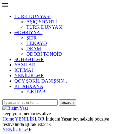
TÜRK DÜNYASI
AŞIQ SƏNƏTİ
TÜRK DÜNYASI
ƏDƏBİYYAT
ŞEİR
HEKAYƏ
DRAM
ƏDƏBİ TƏNQİD
SÖHBƏTLƏR
YAZILAR
İCTİMAİ
YENİLİKLƏR
QOY ŞƏKİL DANIŞSIN…
KİTABXANA
E-KİTAB
keep your memories alive
Home
YENİLİKLƏR
İntiqam Yaşar beynəlxalq poeziya
festivalında iştirak edəcək
YENİLİKLƏR