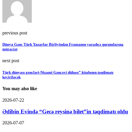
previous post
Dünya Gənc Türk Yazarlar Birliyindən Fransanın yaradıcı qurumlarına
müraciət
next post
Türk dünyası gəncləri-Nizami Gəncəvi dühası” kitabının təqdimatı
keçiriləcək
You may also like
2026-07-22
Ədibin Evində “Gecə reysinə bilet”in təqdimatı oldu
2026-07-07