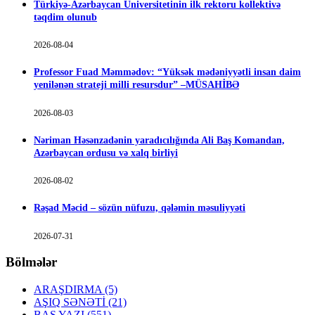
Türkiyə-Azərbaycan Universitetinin ilk rektoru kollektivə
təqdim olunub
2026-08-04
Professor Fuad Məmmədov: “Yüksək mədəniyyətli insan daim
yenilənən strateji milli resursdur” –MÜSAHİBƏ
2026-08-03
Nəriman Həsənzadənin yaradıcılığında Ali Baş Komandan,
Azərbaycan ordusu və xalq birliyi
2026-08-02
Rəşad Məcid – sözün nüfuzu, qələmin məsuliyyəti
2026-07-31
Bölmələr
ARAŞDIRMA
(5)
AŞIQ SƏNƏTİ
(21)
BAŞ YAZI
(551)