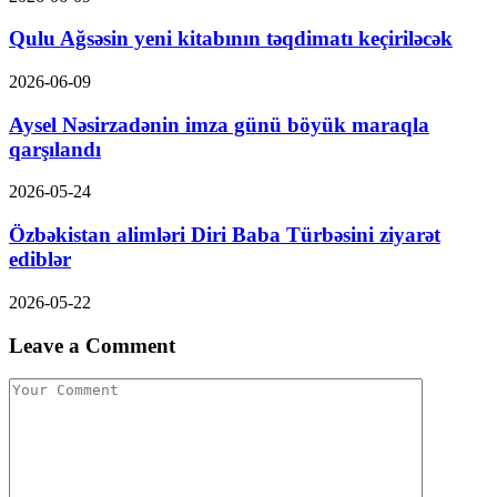
Qulu Ağsəsin yeni kitabının təqdimatı keçiriləcək
2026-06-09
Aysel Nəsirzadənin imza günü böyük maraqla
qarşılandı
2026-05-24
Özbəkistan alimləri Diri Baba Türbəsini ziyarət
ediblər
2026-05-22
Leave a Comment