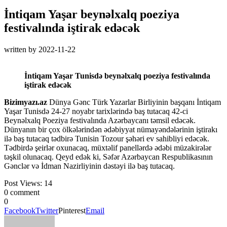
İntiqam Yaşar beynəlxalq poeziya
festivalında iştirak edəcək
written by
2022-11-22
İntiqam Yaşar Tunisdə beynəlxalq poeziya festivalında
iştirak edəcək
Bizimyazı.az
Dünya Gənc Türk Yazarlar Birliyinin başqanı İntiqam
Yaşar Tunisdə 24-27 noyabr tarixlərində baş tutacaq 42-ci
Beynəlxalq Poeziya festivalında Azərbaycanı təmsil edəcək.
Dünyanın bir çox ölkələrindən ədəbiyyat nümayəndələrinin iştirakı
ilə baş tutacaq tədbirə Tunisin Tozour şəhəri ev sahibliyi edəcək.
Tədbirdə şeirlər oxunacaq, müxtəlif panellərdə ədəbi müzakirələr
təşkil olunacaq. Qeyd edək ki, Səfər Azərbaycan Respublikasının
Gənclər və İdman Nazirliyinin dəstəyi ilə baş tutacaq.
Post Views:
14
0 comment
0
Facebook
Twitter
Pinterest
Email