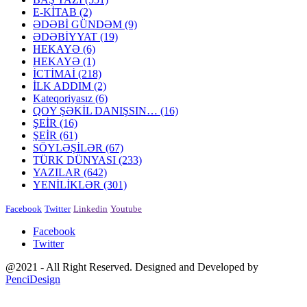
E-KİTAB
(2)
ƏDƏBİ GÜNDƏM
(9)
ƏDƏBİYYAT
(19)
HEKAYƏ
(6)
HEKAYƏ
(1)
İCTİMAİ
(218)
İLK ADDIM
(2)
Kateqoriyasız
(6)
QOY ŞƏKİL DANIŞSIN…
(16)
ŞEİR
(16)
ŞEİR
(61)
SÖYLƏŞİLƏR
(67)
TÜRK DÜNYASI
(233)
YAZILAR
(642)
YENİLİKLƏR
(301)
Facebook
Twitter
Linkedin
Youtube
Facebook
Twitter
@2021 - All Right Reserved. Designed and Developed by
PenciDesign