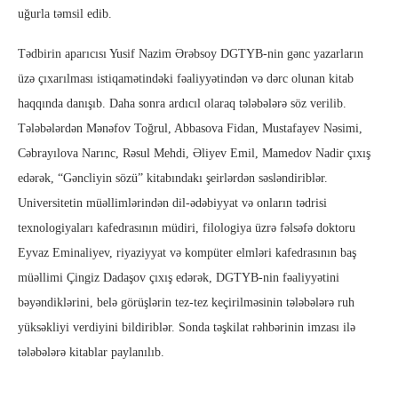
uğurla təmsil edib.
Tədbirin aparıcısı Yusif Nazim Ərəbsoy DGTYB-nin gənc yazarların
üzə çıxarılması istiqamətindəki fəaliyyətindən və dərc olunan kitab
haqqında danışıb. Daha sonra ardıcıl olaraq tələbələrə söz verilib.
Tələbələrdən Mənəfov Toğrul, Abbasova Fidan, Mustafayev Nəsimi,
Cəbrayılova Narınc, Rəsul Mehdi, Əliyev Emil, Mamedov Nadir çıxış
edərək, “Gəncliyin sözü” kitabındakı şeirlərdən səsləndiriblər.
Universitetin müəllimlərindən dil-ədəbiyyat və onların tədrisi
texnologiyaları kafedrasının müdiri, filologiya üzrə fəlsəfə doktoru
Eyvaz Eminaliyev, riyaziyyat və kompüter elmləri kafedrasının baş
müəllimi Çingiz Dadaşov çıxış edərək, DGTYB-nin fəaliyyətini
bəyəndiklərini, belə görüşlərin tez-tez keçirilməsinin tələbələrə ruh
yüksəkliyi verdiyini bildiriblər. Sonda təşkilat rəhbərinin imzası ilə
tələbələrə kitablar paylanılıb.