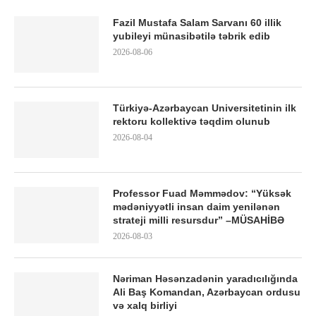
Fazil Mustafa Salam Sarvanı 60 illik
yubileyi münasibətilə təbrik edib
2026-08-06
Türkiyə-Azərbaycan Universitetinin ilk
rektoru kollektivə təqdim olunub
2026-08-04
Professor Fuad Məmmədov: “Yüksək
mədəniyyətli insan daim yenilənən
strateji milli resursdur” –MÜSAHİBƏ
2026-08-03
Nəriman Həsənzadənin yaradıcılığında
Ali Baş Komandan, Azərbaycan ordusu
və xalq birliyi