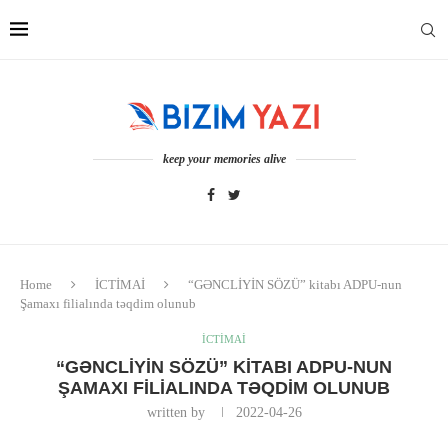
keep your memories alive
Home
İCTİMAİ
“GƏNCLİYİN SÖZÜ” kitabı ADPU-nun
Şamaxı filialında təqdim olunub
İCTİMAİ
“GƏNCLİYİN SÖZÜ” KITABI ADPU-NUN
ŞAMAXI FILIALINDA TƏQDIM OLUNUB
written by
2022-04-26