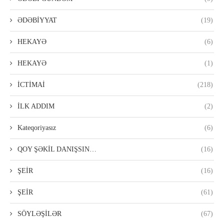
ƏDƏBİYYAT
(19)
HEKAYƏ
(6)
HEKAYƏ
(1)
İCTİMAİ
(218)
İLK ADDIM
(2)
Kateqoriyasız
(6)
QOY ŞƏKİL DANIŞSIN…
(16)
ŞEİR
(16)
ŞEİR
(61)
SÖYLƏŞİLƏR
(67)