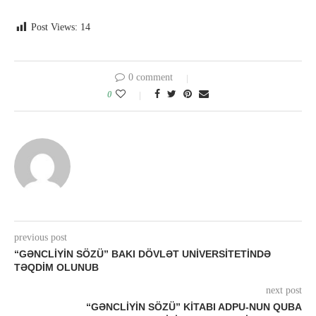
Post Views:
14
0 comment
0
previous post
“GƏNCLIYIN SÖZÜ” BAKI DÖVLƏT UNIVERSITETINDƏ
TƏQDIM OLUNUB
next post
“GƏNCLİYİN SÖZÜ” KITABI ADPU-NUN QUBA