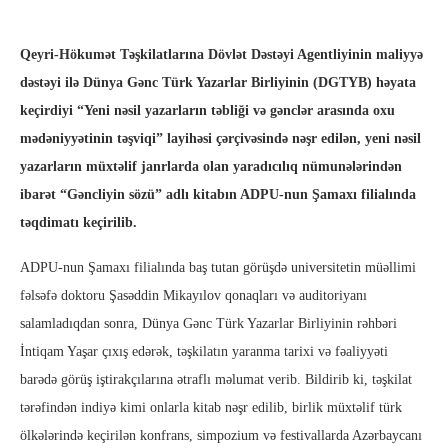
Qeyri-Hökumət Təşkilatlarına Dövlət Dəstəyi Agentliyinin maliyyə
dəstəyi ilə Dünya Gənc Türk Yazarlar Birliyinin (DGTYB) həyata
keçirdiyi “Yeni nəsil yazarların təbliği və gənclər arasında oxu
mədəniyyətinin təşviqi” layihəsi çərçivəsində nəşr edilən, yeni nəsil
yazarların müxtəlif janrlarda olan yaradıcılıq nümunələrindən
ibarət “Gəncliyin sözü” adlı kitabın ADPU-nun Şamaxı filialında
təqdimatı keçirilib.
ADPU-nun Şamaxı filialında baş tutan görüşdə universitetin müəllimi
fəlsəfə doktoru Şasəddin Mikayılov qonaqları və auditoriyanı
salamladıqdan sonra, Dünya Gənc Türk Yazarlar Birliyinin rəhbəri
İntiqam Yaşar çıxış edərək, təşkilatın yaranma tarixi və fəaliyyəti
barədə görüş iştirakçılarına ətraflı məlumat verib. Bildirib ki, təşkilat
tərəfindən indiyə kimi onlarla kitab nəşr edilib, birlik müxtəlif türk
ölkələrində keçirilən konfrans, simpozium və festivallarda Azərbaycanı