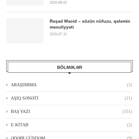
2026-08-02
Rəşad Məcid – sözün nüfuzu, qələmin
məsuliyyəti
2026-07-31
BÖLMƏLƏR
ARAŞDIRMA
(5)
AŞIQ SƏNƏTİ
(21)
BAŞ YAZI
(551)
E-KİTAB
(2)
ƏDƏBİ GÜNDƏM
(9)