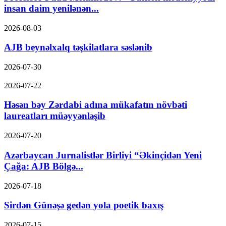
insan daim yenilənən...
2026-08-03
AJB beynəlxalq təşkilatlara səslənib
2026-07-30
2026-07-22
Həsən bəy Zərdabi adına mükafatın növbəti
laureatları müəyyənləşib
2026-07-20
Azərbaycan Jurnalistlər Birliyi “Əkinçidən Yeni
Çağa: AJB Bölgə...
2026-07-18
Sirdən Günəşə gedən yola poetik baxış
2026-07-15