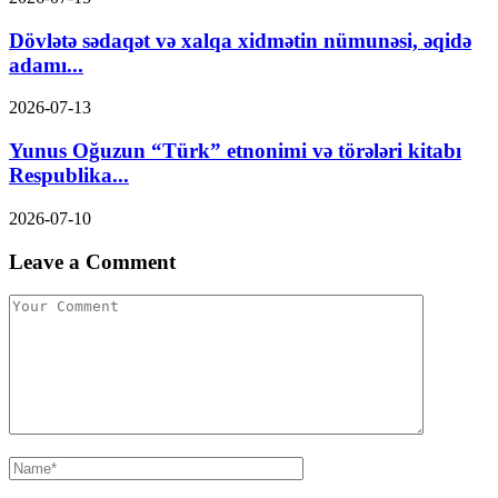
Dövlətə sədaqət və xalqa xidmətin nümunəsi, əqidə
adamı...
2026-07-13
Yunus Oğuzun “Türk” etnonimi və törələri kitabı
Respublika...
2026-07-10
Leave a Comment