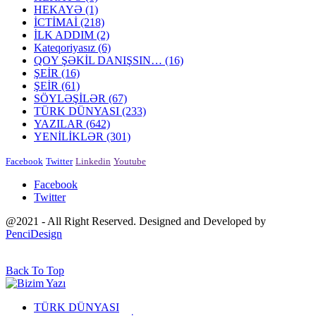
HEKAYƏ
(1)
İCTİMAİ
(218)
İLK ADDIM
(2)
Kateqoriyasız
(6)
QOY ŞƏKİL DANIŞSIN…
(16)
ŞEİR
(16)
ŞEİR
(61)
SÖYLƏŞİLƏR
(67)
TÜRK DÜNYASI
(233)
YAZILAR
(642)
YENİLİKLƏR
(301)
Facebook
Twitter
Linkedin
Youtube
Facebook
Twitter
@2021 - All Right Reserved. Designed and Developed by
PenciDesign
Back To Top
TÜRK DÜNYASI