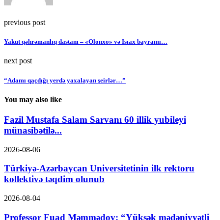
previous post
Yakut qəhrəmanlıq dastanı – «Olonxo» və Isıax bayramı…
next post
“Adamı qaçdığı yerdə yaxalayan şeirlər…”
You may also like
Fazil Mustafa Salam Sarvanı 60 illik yubileyi
münasibətilə...
2026-08-06
Türkiyə-Azərbaycan Universitetinin ilk rektoru
kollektivə təqdim olunub
2026-08-04
Professor Fuad Məmmədov: “Yüksək mədəniyyətli