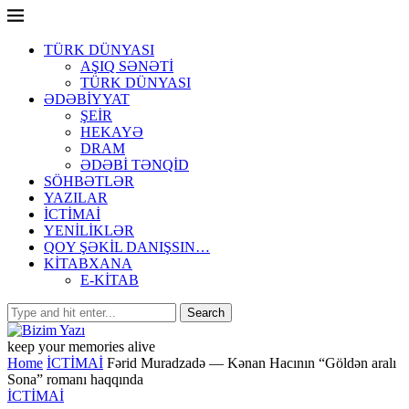
TÜRK DÜNYASI
AŞIQ SƏNƏTİ
TÜRK DÜNYASI
ƏDƏBİYYAT
ŞEİR
HEKAYƏ
DRAM
ƏDƏBİ TƏNQİD
SÖHBƏTLƏR
YAZILAR
İCTİMAİ
YENİLİKLƏR
QOY ŞƏKİL DANIŞSIN…
KİTABXANA
E-KİTAB
keep your memories alive
Home
İCTİMAİ
Fərid Muradzadə — Kənan Hacının “Göldən aralı
Sona” romanı haqqında
İCTİMAİ