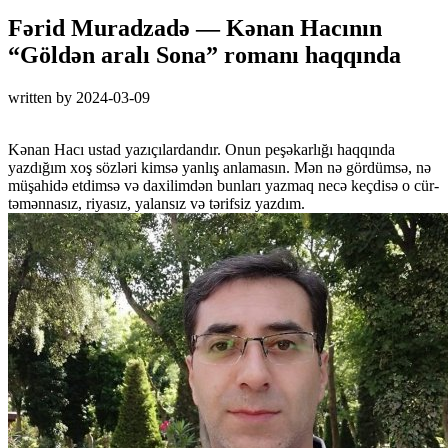
Fərid Muradzadə — Kənan Hacının
“Göldən aralı Sona” romanı haqqında
written by
2024-03-09
Kənan Hacı ustad yazıçılardandır. Onun peşəkarlığı haqqında
yazdığım xoş sözləri kimsə yanlış anlamasın. Mən nə gördümsə, nə
müşahidə etdimsə və daxilimdən bunları yazmaq necə keçdisə o cür-
təmənnasız, riyasız, yalansız və tərifsiz yazdım.