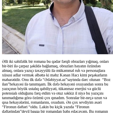
Əlli iki səhifəlik bir romana bu qədər fərqli obrazları yığmaq, onları
bir-biri ilə çarpaz şəkildə bağlamaq, obrazları həyatın özündən
almaq, onlara yazıçı təxəyyülü ilə mükəmməl ruh və personajlara
xüsusi adlar vermək əlbəttə ki məhz Kənan Hacı kimi peşəkarların
məharətidir. Onu ilk dəfə “Ədəbiyyat.az”saytında dərc olunan “Boz
ilan”hekayəsi ilə tanımışam. İlk dəfə hekayəni oxuyandan sonra bu
yazıçının böyük ustalıq qabiliyyəti, tükənməz enerjisi və güclü
potensialı olduğunu fərq etdim və otuz səkkiz il niyə bu yazıçını
tanımadığıma görə özümü çox qınadım. Sonralar bir-neçə uzun və
qısa hekayələrini, romanlarını, oxudum. Ən çox sevdiyim əsəri
“Fironun dəftəri “oldu. Lakin bu kiçik yazıda “Fironun
dəftərindən”deyil başqa bir romandan bəhs edəcəyəm. Bu romanın