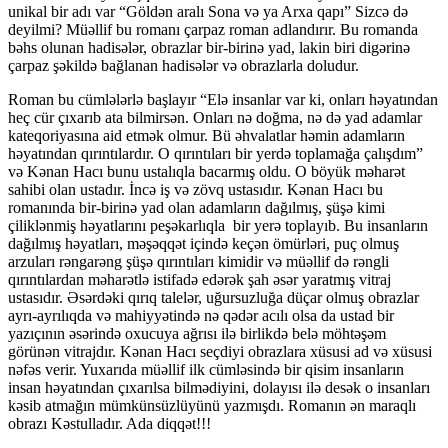
unikal bir adı var “Göldən aralı Sona və ya Arxa qapı” Sizcə də
deyilmi? Müəllif bu romanı çarpaz roman adlandırır. Bu romanda
bəhs olunan hadisələr, obrazlar bir-birinə yad, lakin biri digərinə
çarpaz şəkildə bağlanan hadisələr və obrazlarla doludur.
Roman bu cümlələrlə başlayır “Elə insanlar var ki, onları həyatından
heç cür çıxarıb ata bilmirsən. Onları nə doğma, nə də yad adamlar
kateqoriyasına aid etmək olmur. Bü əhvalatlar həmin adamların
həyatından qırıntılardır. O qırıntıları bir yerdə toplamağa çalışdım”
və Kənan Hacı bunu ustalıqla bacarmış oldu. O böyük məharət
sahibi olan ustadır. İncə iş və zövq ustasıdır. Kənan Hacı bu
romanında bir-birinə yad olan adamların dağılmış, şüşə kimi
çiliklənmiş həyatlarını peşəkarlıqla bir yerə toplayıb. Bu insanların
dağılmış həyatları, məşəqqət içində keçən ömürləri, puç olmuş
arzuları rəngarəng şüşə qırıntıları kimidir və müəllif də rəngli
qırıntılardan məharətlə istifadə edərək şah əsər yaratmış vitraj
ustasıdır. Əsərdəki qırıq talelər, uğursuzluğa düçar olmuş obrazlar
ayrı-ayrılıqda və mahiyyətində nə qədər acılı olsa da ustad bir
yazıçının əsərində oxucuya ağrısı ilə birlikdə belə möhtəşəm
görünən vitrajdır. Kənan Hacı seçdiyi obrazlara xüsusi ad və xüsusi
nəfəs verir. Yuxarıda müəllif ilk cümləsində bir qisim insanların
insan həyatından çıxarılsa bilmədiyini, dolayısı ilə desək o insanları
kəsib atmağın mümkünsüzlüyünü yazmışdı. Romanın ən maraqlı
obrazı Kəstulladır. Ada diqqət!!!