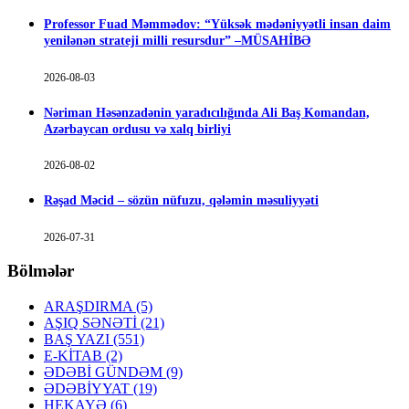
Professor Fuad Məmmədov: “Yüksək mədəniyyətli insan daim
yenilənən strateji milli resursdur” –MÜSAHİBƏ
2026-08-03
Nəriman Həsənzadənin yaradıcılığında Ali Baş Komandan,
Azərbaycan ordusu və xalq birliyi
2026-08-02
Rəşad Məcid – sözün nüfuzu, qələmin məsuliyyəti
2026-07-31
Bölmələr
ARAŞDIRMA
(5)
AŞIQ SƏNƏTİ
(21)
BAŞ YAZI
(551)
E-KİTAB
(2)
ƏDƏBİ GÜNDƏM
(9)
ƏDƏBİYYAT
(19)
HEKAYƏ
(6)