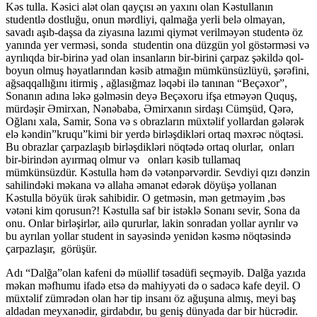
Kəs tulla. Kəsici alət olan qayçısı ən yaxını olan Kəstullanın
studentlə dostluğu, onun mərdliyi, qalmağa yerli belə olmayan,
savadı aşıb-daşsa da ziyasına lazımi qiymət verilməyən studentə öz
yanında yer verməsi, sonda studentin ona düzgün yol göstərməsi və
ayrılıqda bir-birinə yad olan insanların bir-birini çarpaz şəkildə qol-
boyun olmuş həyatlarından kəsib atmağın mümkünsüzlüyü, şərəfini,
ağsaqqallığını itirmiş , ağlasığmaz ləqəbi ilə tanınan “Beçəxor”,
Sonanın adına ləkə gəlməsin deyə Beçəxoru ifşa etməyən Ququş,
mürdəşir Əmirxan, Nənəbaba, Əmirxanın sirdaşı Cümşüd, Qərə,
Oğlanı xala, Samir, Sona və s obrazların müxtəlif yollardan gələrək
elə kəndin”kruqu”kimi bir yerdə birləşdikləri ortaq məxrəc nöqtəsi.
Bu obrazlar çarpazlaşıb birləşdikləri nöqtədə ortaq olurlar, onları
bir-birindən ayırmaq olmur və onları kəsib tullamaq
mümkünsüzdür. Kəstulla həm də vətənpərvərdir. Sevdiyi qızı dənzin
sahilindəki məkana və allaha əmanət edərək döyüşə yollanan
Kəstulla böyük ürək sahibidir. O getməsin, mən getməyim ,bəs
vətəni kim qorusun?! Kəstulla saf bir istəklə Sonanı sevir, Sona da
onu. Onlar birləşirlər, ailə qururlar, lakin sonradan yollar ayrılır və
bu ayrılan yollar student in sayəsində yenidən kəsmə nöqtəsində
çarpazlaşır, görüşür.
Adı “Dalğa”olan kafeni də müəllif təsadüfi seçməyib. Dalğa yazıda
məkan məfhumu ifadə etsə də mahiyyəti də o sadəcə kafe deyil. O
müxtəlif zümrədən olan hər tip insanı öz ağuşuna almış, meyi baş
aldadan meyxanədir, girdabdır, bu geniş dünyada dar bir hücrədir.