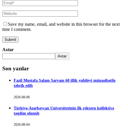
Save my name, email, and website in this browser for the next
time I comment.
Axtar
Axtar
Son yazılar
Fazil Mustafa Salam Sarvanı 60 illik yubileyi münasibətilə
təbrik edib
2026-08-06
Türkiyə-Azərbaycan Universitetinin ilk rektoru kollektivə
təqdim olunub
2026-08-04