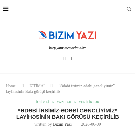
keep your memories alive
Home
İCTİMAİ
“Ədəbi irsimiz-ədəbi gəncliyimiz”
layihəsinin Bakı görüşü keçirilib
İCTİMAİ
YAZILAR
YENİLİKLƏR
“ƏDƏBI IRSIMIZ-ƏDƏBI GƏNCLIYIMIZ”
LAYIHƏSININ BAKI GÖRÜŞÜ KEÇIRILIB
written by
Bizim Yazı
2026-06-09