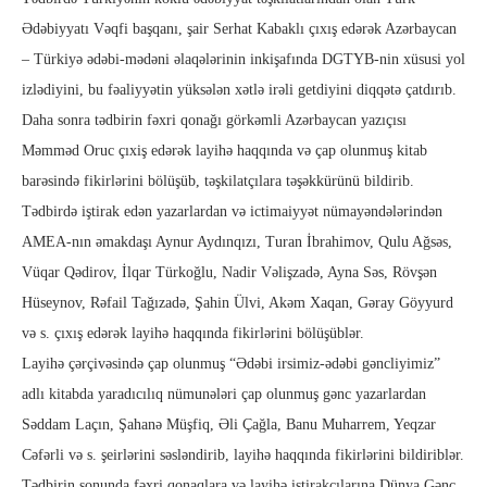
Ədəbiyyatı Vəqfi başqanı, şair Serhat Kabaklı çıxış edərək Azərbaycan
– Türkiyə ədəbi-mədəni əlaqələrinin inkişafında DGTYB-nin xüsusi yol
izlədiyini, bu fəaliyyətin yüksələn xətlə irəli getdiyini diqqətə çatdırıb.
Daha sonra tədbirin fəxri qonağı görkəmli Azərbaycan yazıçısı
Məmməd Oruc çıxiş edərək layihə haqqında və çap olunmuş kitab
barəsində fikirlərini bölüşüb, təşkilatçılara təşəkkürünü bildirib.
Tədbirdə iştirak edən yazarlardan və ictimaiyyət nümayəndələrindən
AMEA-nın əmakdaşı Aynur Aydınqızı, Turan İbrahimov, Qulu Ağsəs,
Vüqar Qədirov, İlqar Türkoğlu, Nadir Vəlişzadə, Ayna Səs, Rövşən
Hüseynov, Rəfail Tağızadə, Şahin Ülvi, Akəm Xaqan, Gəray Göyyurd
və s. çıxış edərək layihə haqqında fikirlərini bölüşüblər.
Layihə çərçivəsində çap olunmuş “Ədəbi irsimiz-ədəbi gəncliyimiz”
adlı kitabda yaradıcılıq nümunələri çap olunmuş gənc yazarlardan
Səddam Laçın, Şahanə Müşfiq, Əli Çağla, Banu Muharrem, Yeqzar
Cəfərli və s. şeirlərini səsləndirib, layihə haqqında fikirlərini bildiriblər.
Tədbirin sonunda fəxri qonaqlara və layihə iştirakçılarına Dünya Gənc