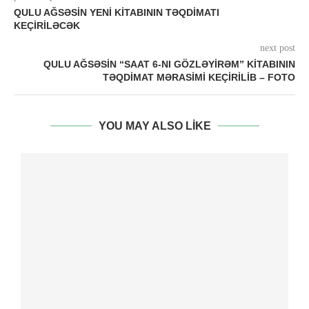
QULU AĞSƏSIN YENI KITABININ TƏQDIMATI
KEÇIRILƏCƏK
next post
QULU AĞSƏSIN “SAAT 6-NI GÖZLƏYIRƏM” KITABININ
TƏQDIMAT MƏRASIMI KEÇIRILIB – FOTO
YOU MAY ALSO LIKE