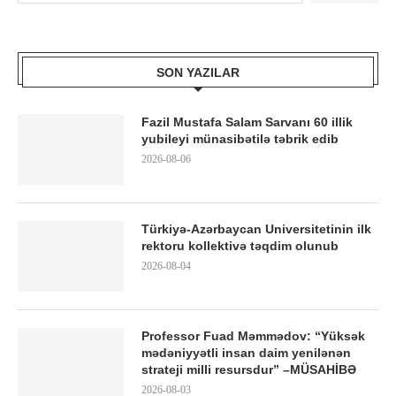
SON YAZILAR
Fazil Mustafa Salam Sarvanı 60 illik
yubileyi münasibətilə təbrik edib
2026-08-06
Türkiyə-Azərbaycan Universitetinin ilk
rektoru kollektivə təqdim olunub
2026-08-04
Professor Fuad Məmmədov: “Yüksək
mədəniyyətli insan daim yenilənən
strateji milli resursdur” –MÜSAHİBƏ
2026-08-03