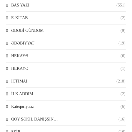
BAŞ YAZI
(551)
E-KİTAB
(2)
ƏDƏBİ GÜNDƏM
(9)
ƏDƏBİYYAT
(19)
HEKAYƏ
(6)
HEKAYƏ
(1)
İCTİMAİ
(218)
İLK ADDIM
(2)
Kateqoriyasız
(6)
QOY ŞƏKİL DANIŞSIN…
(16)
ŞEİR
(16)