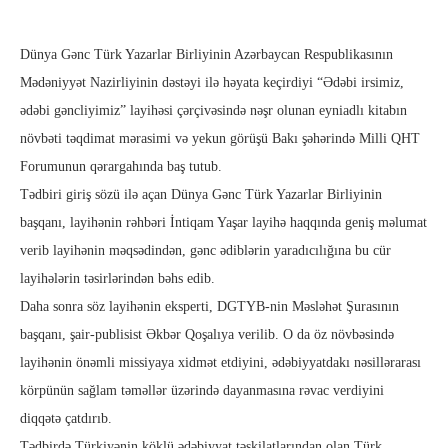
Dünya Gənc Türk Yazarlar Birliyinin Azərbaycan Respublikasının
Mədəniyyət Nazirliyinin dəstəyi ilə həyata keçirdiyi “Ədəbi irsimiz,
ədəbi gəncliyimiz” layihəsi çərçivəsində nəşr olunan eyniadlı kitabın
növbəti təqdimat mərasimi və yekun görüşü Bakı şəhərində Milli QHT
Forumunun qərargahında baş tutub.
Tədbiri giriş sözü ilə açan Dünya Gənc Türk Yazarlar Birliyinin
başqanı, layihənin rəhbəri İntiqam Yaşar layihə haqqında geniş məlumat
verib layihənin məqsədindən, gənc ədiblərin yaradıcılığına bu cür
layihələrin təsirlərindən bəhs edib.
Daha sonra söz layihənin eksperti, DGTYB-nin Məsləhət Şurasının
başqanı, şair-publisist Əkbər Qoşalıya verilib. O da öz növbəsində
layihənin önəmli missiyaya xidmət etdiyini, ədəbiyyatdakı nəsillərarası
körpünün sağlam təməllər üzərində dayanmasına rəvac verdiyini
diqqətə çatdırıb.
Tədbirdə Türkiyənin köklü ədəbiyyat təşkilatlarından olan Türk