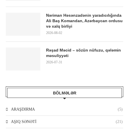
Nəriman Həsənzadənin yaradıcılığında
Ali Baş Komandan, Azərbaycan ordusu
və xalq birliyi
2026-08-02
Rəşad Məcid – sözün nüfuzu, qələmin
məsuliyyəti
2026-07-31
BÖLMƏLƏR
ARAŞDIRMA
(5)
AŞIQ SƏNƏTİ
(21)