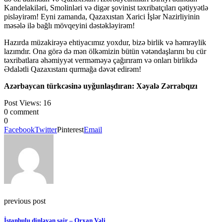
Kandelakiləri, Smolinləri və digər şovinist təxribatçıları qətiyyətlə
pisləyirəm! Eyni zamanda, Qazaxıstan Xarici İşlər Nazirliyinin
məsələ ilə bağlı mövqeyini dəstəkləyirəm!
Hazırda müzakirəyə ehtiyacımız yoxdur, bizə birlik və həmrəylik
lazımdır. Ona görə də mən ölkəmizin bütün vətəndaşlarını bu cür
təxribatlara əhəmiyyət verməməyə çağırıram və onları birlikdə
Ədalətli Qazaxıstanı qurmağa dəvət edirəm!
Azərbaycan türkcəsinə uyğunlaşdıran: Xəyalə Zərrabqızı
Post Views:
16
0 comment
0
Facebook
Twitter
Pinterest
Email
previous post
İstanbulu dinləyən şair – Orxan Vəli