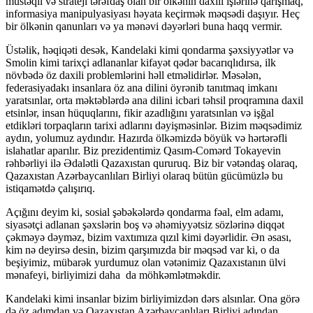
müstəqil və strateji tərəfdaş olan bir ölkənin daxili işlərinə qarışmaq,
informasiya manipulyasiyası həyata keçirmək məqsədi daşıyır. Heç
bir ölkənin qanunları və ya mənəvi dəyərləri buna haqq vermir.
Üstəlik, həqiqəti desək, Kandelaki kimi qondarma şəxsiyyətlər və
Smolin kimi tarixçi adlananlar kifayət qədər bacarıqlıdırsa, ilk
növbədə öz daxili problemlərini həll etməlidirlər. Məsələn,
federasiyadakı insanlara öz ana dilini öyrənib tanıtmaq imkanı
yaratsınlar, orta məktəblərdə ana dilini icbari təhsil proqramına daxil
etsinlər, insan hüquqlarını, fikir azadlığını yaratsınlan və işğal
etdikləri torpaqların tarixi adlarını dəyişməsinlər. Bizim məqsədimiz
aydın, yolumuz aydındır. Hazırda ölkəmizdə böyük və hərtərəfli
islahatlar aparılır. Biz prezidentimiz Qasım-Comərd Tokayevin
rəhbərliyi ilə Ədalətli Qazaxıstan qururuq. Biz bir vətəndaş olaraq,
Qazaxıstan Azərbaycanlıları Birliyi olaraq bütün gücümüzlə bu
istiqamətdə çalışırıq.
Açığını deyim ki, sosial şəbəkələrdə qondarma fəal, elm adamı,
siyasətçi adlanan şəxslərin boş və əhəmiyyətsiz sözlərinə diqqət
çəkməyə dəyməz, bizim vaxtımıza qızıl kimi dəyərlidir. Ən əsası,
kim nə deyirsə desin, bizim qarşımızda bir məqsəd var ki, o da
beşiyimiz, mübarək yurdumuz olan vətənimiz Qazaxıstanın ülvi
mənafeyi, birliyimizi daha da möhkəmlətməkdir.
Kandelaki kimi insanlar bizim birliyimizdən dərs alsınlar. Ona görə
də öz adımdan və Qazaxıstan Azərbaycanlıları Birliyi adından