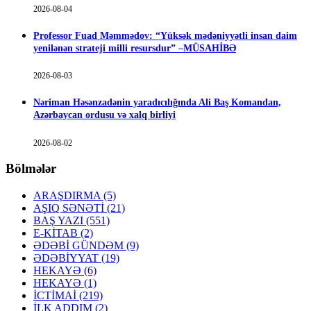
2026-08-04
Professor Fuad Məmmədov: “Yüksək mədəniyyətli insan daim
yenilənən strateji milli resursdur” –MÜSAHİBƏ
2026-08-03
Nəriman Həsənzadənin yaradıcılığında Ali Baş Komandan,
Azərbaycan ordusu və xalq birliyi
2026-08-02
Bölmələr
ARAŞDIRMA
(5)
AŞIQ SƏNƏTİ
(21)
BAŞ YAZI
(551)
E-KİTAB
(2)
ƏDƏBİ GÜNDƏM
(9)
ƏDƏBİYYAT
(19)
HEKAYƏ
(6)
HEKAYƏ
(1)
İCTİMAİ
(219)
İLK ADDIM
(2)