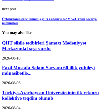
next post
Özbəkistanın gənc tanınmış şairi Cahangir NAMAZOVdan poeziya
nümunələri
You may also like
QHT silsilə tədbirləri Şamaxı Mədəniyyət
Mərkəzində başa vurdu
2026-08-10
Fazil Mustafa Salam Sarvanı 60 illik yubileyi
münasibətilə...
2026-08-06
Türkiyə-Azərbaycan Universitetinin ilk rektoru
kollektivə təqdim olunub
2026-08-04