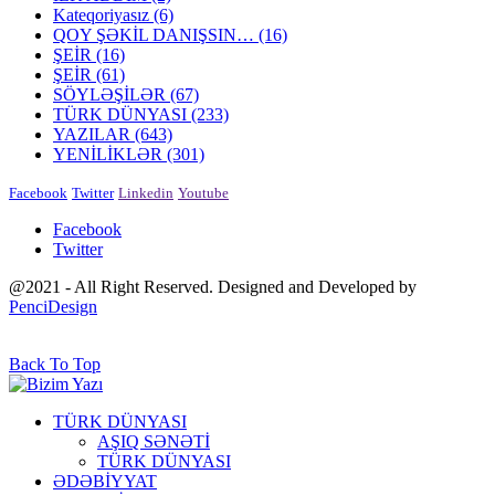
Kateqoriyasız
(6)
QOY ŞƏKİL DANIŞSIN…
(16)
ŞEİR
(16)
ŞEİR
(61)
SÖYLƏŞİLƏR
(67)
TÜRK DÜNYASI
(233)
YAZILAR
(643)
YENİLİKLƏR
(301)
Facebook
Twitter
Linkedin
Youtube
Facebook
Twitter
@2021 - All Right Reserved. Designed and Developed by
PenciDesign
Back To Top
TÜRK DÜNYASI
AŞIQ SƏNƏTİ
TÜRK DÜNYASI
ƏDƏBİYYAT