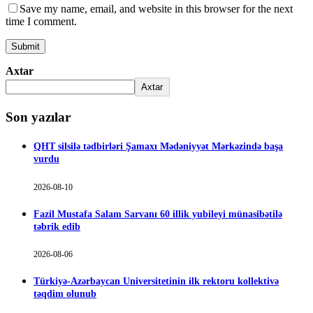
Save my name, email, and website in this browser for the next
time I comment.
Axtar
Axtar
Son yazılar
QHT silsilə tədbirləri Şamaxı Mədəniyyət Mərkəzində başa
vurdu
2026-08-10
Fazil Mustafa Salam Sarvanı 60 illik yubileyi münasibətilə
təbrik edib
2026-08-06
Türkiyə-Azərbaycan Universitetinin ilk rektoru kollektivə
təqdim olunub