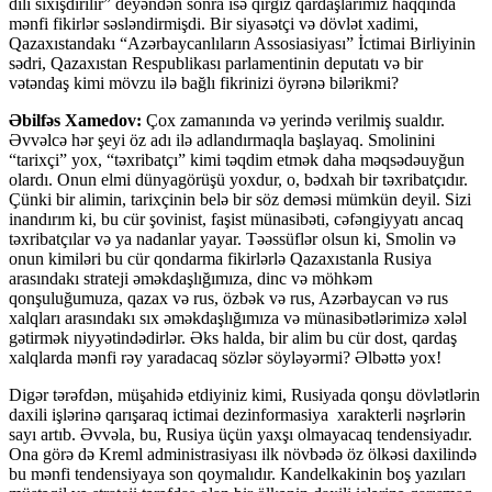
dili sıxışdırılır” deyəndən sonra isə qırğız qardaşlarımız haqqında
mənfi fikirlər səsləndirmişdi. Bir siyasətçi və dövlət xadimi,
Qazaxıstandakı “Azərbaycanlıların Assosiasiyası” İctimai Birliyinin
sədri, Qazaxıstan Respublikası parlamentinin deputatı və bir
vətəndaş kimi mövzu ilə bağlı fikrinizi öyrənə bilərikmi?
Əbilfəs Xamedov:
Çox zamanında və yerində verilmiş sualdır.
Əvvəlcə hər şeyi öz adı ilə adlandırmaqla başlayaq. Smolinini
“tarixçi” yox, “təxribatçı” kimi təqdim etmək daha məqsədəuyğun
olardı. Onun elmi dünyagörüşü yoxdur, o, bədxah bir təxribatçıdır.
Çünki bir alimin, tarixçinin belə bir söz deməsi mümkün deyil. Sizi
inandırım ki, bu cür şovinist, faşist münasibəti, cəfəngiyyatı ancaq
təxribatçılar və ya nadanlar yayar. Təəssüflər olsun ki, Smolin və
onun kimiləri bu cür qondarma fikirlərlə Qazaxıstanla Rusiya
arasındakı strateji əməkdaşlığımıza, dinc və möhkəm
qonşuluğumuza, qazax və rus, özbək və rus, Azərbaycan və rus
xalqları arasındakı sıx əməkdaşlığımıza və münasibətlərimizə xələl
gətirmək niyyətindədirlər. Əks halda, bir alim bu cür dost, qardaş
xalqlarda mənfi rəy yaradacaq sözlər söyləyərmi? Əlbəttə yox!
Digər tərəfdən, müşahidə etdiyiniz kimi, Rusiyada qonşu dövlətlərin
daxili işlərinə qarışaraq ictimai dezinformasiya xarakterli nəşrlərin
sayı artıb. Əvvəla, bu, Rusiya üçün yaxşı olmayacaq tendensiyadır.
Ona görə də Kreml administrasiyası ilk növbədə öz ölkəsi daxilində
bu mənfi tendensiyaya son qoymalıdır. Kandelkakinin boş yazıları