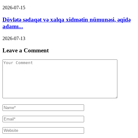
2026-07-15
Dövlətə sədaqət və xalqa xidmətin nümunəsi, əqidə
adamı...
2026-07-13
Leave a Comment