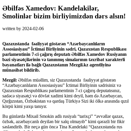
Əbilfəs Xamedov: Kandelakilər,
Smolinlər bizim birliyimizdən dərs alsın!
written by
2024-02-06
Qazaxıstanda fəaliyyət göstərən “Azərbaycanlıların
Assosiasiyası” İctimai Birliyinin sədri, Qazaxıstan Respublikası
parlamentinin 7-ci çağırış deputatı Əbilfəs Xamedov Rusiyanın
bəzi siyasətçilərinin və tanınmış simalarının təxribat xarakterli
bəyanatları ilə bağlı Qazaxıstanın Mezgil.kz agentliyinə
münasibət bildirib.
Mezgil:
Əbilfəs müəllim, siz Qazaxıstanda fəaliyyət göstərən
“Azərbaycanlıların Assosiasiyası” İctimai Birliyinin sədrisiniz və
Qazaxıstan Respublikası parlamentinin 7-ci çağırış deputatısınız,
sadəcə siyasətçi və dövlət xadimi kimi deyil, həm də Azərbaycan,
Qırğızıstan, Özbəkistan və qardaş Türkiyə Sizi iki ölkə arasında qızıl
körpü kimi yaxşı tanıyır.
Bu günlərdə Mixail Smokin adlı rusiyalı “tarixçi” “əvvəllər qazax,
özbək, azərbaycanlı deyilən bir xalq olmayıb” kimi qərəzli bir fikir
səsləndirib. Bir neçə gün öncə Tina Kandelaki “Qazaxıstanda rus