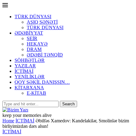
TÜRK DÜNYASI
AŞIQ SƏNƏTİ
TÜRK DÜNYASI
ƏDƏBİYYAT
ŞEİR
HEKAYƏ
DRAM
ƏDƏBİ TƏNQİD
SÖHBƏTLƏR
YAZILAR
İCTİMAİ
YENİLİKLƏR
QOY ŞƏKİL DANIŞSIN…
KİTABXANA
E-KİTAB
keep your memories alive
Home
İCTİMAİ
Əbilfəs Xamedov: Kandelakilər, Smolinlər bizim
birliyimizdən dərs alsın!
İCTİMAİ