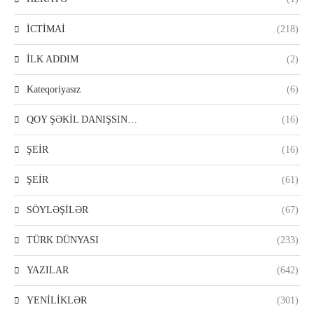
İCTİMAİ
(218)
İLK ADDIM
(2)
Kateqoriyasız
(6)
QOY ŞƏKİL DANIŞSIN…
(16)
ŞEİR
(16)
ŞEİR
(61)
SÖYLƏŞİLƏR
(67)
TÜRK DÜNYASI
(233)
YAZILAR
(642)
YENİLİKLƏR
(301)