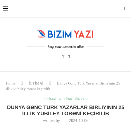
keep your memories alive
Home
İCTİMAİ
Dünya Gənc Türk Yazarlar Birliyinin 25
illik yubiley törəni keçirilib
İCTİMAİ
TÜRK DÜNYASI
DÜNYA GƏNC TÜRK YAZARLAR BIRLIYININ 25
ILLIK YUBILEY TÖRƏNI KEÇIRILIB
written by
2024-10-06