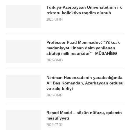
Türkiyə-Azərbaycan Universitetinin ilk
rektoru kollektivə təqdim olunub
2026-08-04
Professor Fuad Məmmədov: “Yüksək
mədəniyyətli insan daim yenilənən
strateji milli resursdur” –MÜSAHİBƏ
2026-08-03
Nəriman Həsənzadənin yaradıcılığında
Ali Baş Komandan, Azərbaycan ordusu
və xalq birliyi
2026-08-02
Rəşad Məcid – sözün nüfuzu, qələmin
məsuliyyəti
2026-07-31