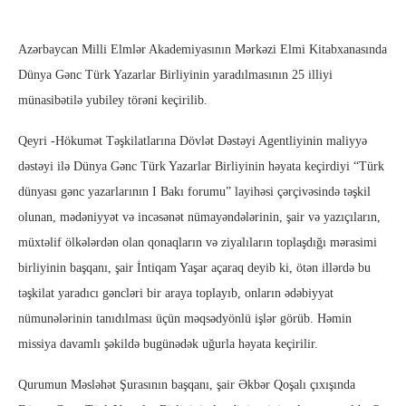
Azərbaycan Milli Elmlər Akademiyasının Mərkəzi Elmi Kitabxanasında
Dünya Gənc Türk Yazarlar Birliyinin yaradılmasının 25 illiyi
münasibətilə yubiley törəni keçirilib.
Qeyri -Hökumət Təşkilatlarına Dövlət Dəstəyi Agentliyinin maliyyə
dəstəyi ilə Dünya Gənc Türk Yazarlar Birliyinin həyata keçirdiyi “Türk
dünyası gənc yazarlarının I Bakı forumu” layihəsi çərçivəsində təşkil
olunan, mədəniyyət və incəsənət nümayəndələrinin, şair və yazıçıların,
müxtəlif ölkələrdən olan qonaqların və ziyalıların toplaşdığı mərasimi
birliyinin başqanı, şair İntiqam Yaşar açaraq deyib ki, ötən illərdə bu
təşkilat yaradıcı gəncləri bir araya toplayıb, onların ədəbiyyat
nümunələrinin tanıdılması üçün məqsədyönlü işlər görüb. Həmin
missiya davamlı şəkildə bugünədək uğurla həyata keçirilir.
Qurumun Məsləhət Şurasının başqanı, şair Əkbər Qoşalı çıxışında