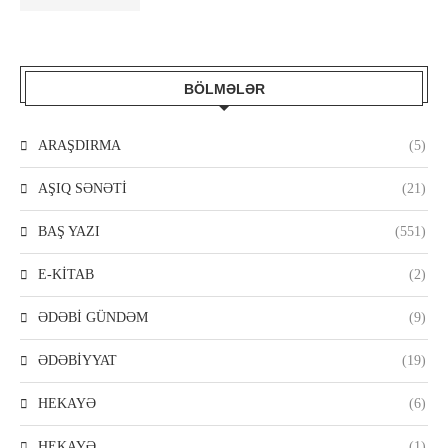
BÖLMƏLƏR
ARAŞDIRMA
(5)
AŞIQ SƏNƏTİ
(21)
BAŞ YAZI
(551)
E-KİTAB
(2)
ƏDƏBİ GÜNDƏM
(9)
ƏDƏBİYYAT
(19)
HEKAYƏ
(6)
HEKAYƏ
(1)