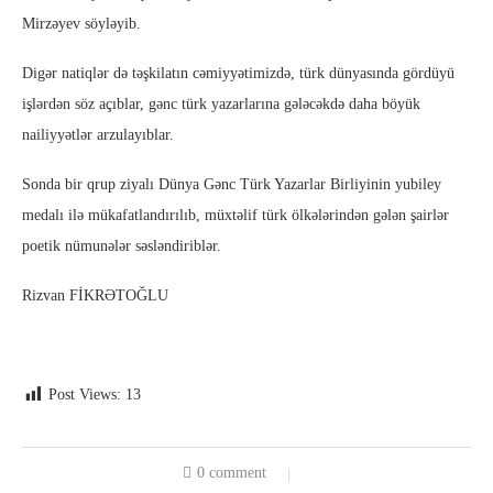
Mirzəyev söyləyib.
Digər natiqlər də təşkilatın cəmiyyətimizdə, türk dünyasında gördüyü
işlərdən söz açıblar, gənc türk yazarlarına gələcəkdə daha böyük
nailiyyətlər arzulayıblar.
Sonda bir qrup ziyalı Dünya Gənc Türk Yazarlar Birliyinin yubiley
medalı ilə mükafatlandırılıb, müxtəlif türk ölkələrindən gələn şairlər
poetik nümunələr səsləndiriblər.
Rizvan FİKRƏTOĞLU
Post Views:
13
0 comment