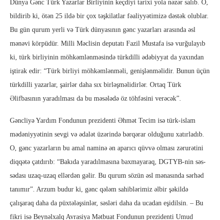
Dünya Gənc Türk Yazarlar Birliyinin keçdiyi tarixi yola nəzər salıb. O,
bildirib ki, ötən 25 ildə bir çox təşkilatlar fəaliyyətimizə dəstək olublar.
Bu gün qurum yerli və Türk dünyasının gənc yazarları arasında əsl
mənəvi körpüdür. Milli Məclisin deputatı Fazil Mustafa isə vurğulayıb
ki, türk birliyinin möhkəmlənməsində türkdilli ədəbiyyat da yaxından
iştirak edir: “Türk birliyi möhkəmlənməli, genişlənməlidir. Bunun üçün
türkdilli yazarlar, şairlər daha sıx birləşməlidirlər. Ortaq Türk
Əlifbasının yaradılması da bu məsələdə öz töhfəsini verəcək”.
Gəncliyə Yardım Fondunun prezidenti Əhmət Tecim isə türk-islam
mədəniyyətinin sevgi və ədalət üzərində bərqərar olduğunu xatırladıb.
O, gənc yazarların bu amal naminə ən aparıcı qüvvə olması zərurətini
diqqətə çatdırıb: “Bakıda yaradılmasına baxmayaraq, DGTYB-nin səs-
sədası uzaq-uzaq ellərdən gəlir. Bu qurum sözün əsl mənasında sərhəd
tanımır”. Arzum budur ki, gənc qələm sahiblərimiz əlbir şəkildə
çalışaraq daha da püxtələşsinlər, səsləri daha da ucadan eşidilsin. – Bu
fikri isə Beynəlxalq Avrasiya Mətbuat Fondunun prezidenti Umud