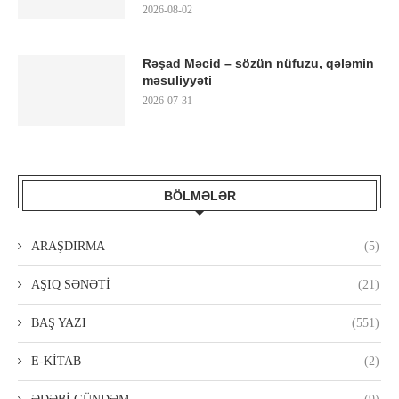
2026-08-02
Rəşad Məcid – sözün nüfuzu, qələmin
məsuliyyəti
2026-07-31
BÖLMƏLƏR
ARAŞDIRMA
(5)
AŞIQ SƏNƏTİ
(21)
BAŞ YAZI
(551)
E-KİTAB
(2)