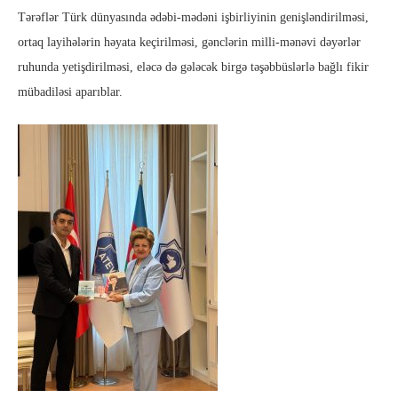
Tərəflər Türk dünyasında ədəbi-mədəni işbirliyinin genişləndirilməsi,
ortaq layihələrin həyata keçirilməsi, gənclərin milli-mənəvi dəyərlər
ruhunda yetişdirilməsi, eləcə də gələcək birgə təşəbbüslərlə bağlı fikir
mübadiləsi aparıblar.