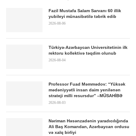
Fazil Mustafa Salam Sarvanı 60 illik
yubileyi münasibətilə təbrik edib
2026-08-06
Türkiyə-Azərbaycan Universitetinin ilk
rektoru kollektivə təqdim olunub
2026-08-04
Professor Fuad Məmmədov: “Yüksək
mədəniyyətli insan daim yenilənən
strateji milli resursdur” –MÜSAHİBƏ
2026-08-03
Nəriman Həsənzadənin yaradıcılığında
Ali Baş Komandan, Azərbaycan ordusu
və xalq birliyi