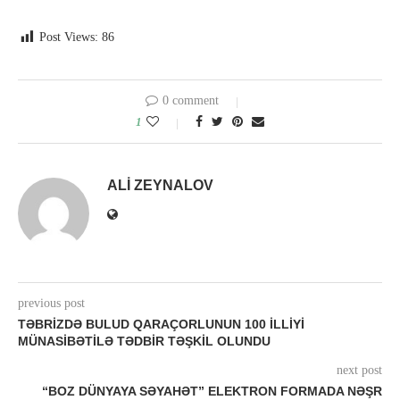
Post Views:
86
0 comment
1
ALI ZEYNALOV
previous post
TƏBRIZDƏ BULUD QARAÇORLUNUN 100 ILLIYI
MÜNASIBƏTILƏ TƏDBIR TƏŞKIL OLUNDU
next post
“BOZ DÜNYAYA SƏYAHƏT” ELEKTRON FORMADA NƏŞR