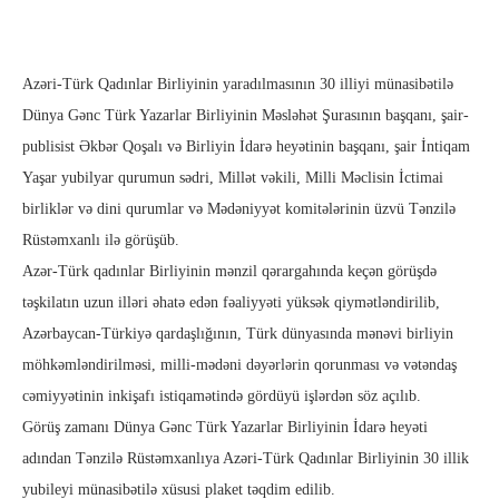
Azəri-Türk Qadınlar Birliyinin yaradılmasının 30 illiyi münasibətilə
Dünya Gənc Türk Yazarlar Birliyinin Məsləhət Şurasının başqanı, şair-
publisist Əkbər Qoşalı və Birliyin İdarə heyətinin başqanı, şair İntiqam
Yaşar yubilyar qurumun sədri, Millət vəkili, Milli Məclisin İctimai
birliklər və dini qurumlar və Mədəniyyət komitələrinin üzvü Tənzilə
Rüstəmxanlı ilə görüşüb.
Azər-Türk qadınlar Birliyinin mənzil qərargahında keçən görüşdə
təşkilatın uzun illəri əhatə edən fəaliyyəti yüksək qiymətləndirilib,
Azərbaycan-Türkiyə qardaşlığının, Türk dünyasında mənəvi birliyin
möhkəmləndirilməsi, milli-mədəni dəyərlərin qorunması və vətəndaş
cəmiyyətinin inkişafı istiqamətində gördüyü işlərdən söz açılıb.
Görüş zamanı Dünya Gənc Türk Yazarlar Birliyinin İdarə heyəti
adından Tənzilə Rüstəmxanlıya Azəri-Türk Qadınlar Birliyinin 30 illik
yubileyi münasibətilə xüsusi plaket təqdim edilib.