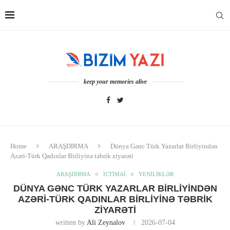
keep your memories alive
Home
ARAŞDIRMA
Dünya Gənc Türk Yazarlar Birliyindən
Azəri-Türk Qadınlar Birliyinə təbrik ziyarəti
ARAŞDIRMA
İCTİMAİ
YENİLİKLƏR
DÜNYA GƏNC TÜRK YAZARLAR BIRLIYINDƏN
AZƏRI-TÜRK QADINLAR BIRLIYINƏ TƏBRIK
ZIYARƏTI
written by
Ali Zeynalov
2026-07-04