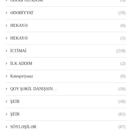
ƏDƏBİ GÜNDƏM
(9)
ƏDƏBİYYAT
(19)
HEKAYƏ
(6)
HEKAYƏ
(1)
İCTİMAİ
(218)
İLK ADDIM
(2)
Kateqoriyasız
(6)
QOY ŞƏKİL DANIŞSIN…
(16)
ŞEİR
(16)
ŞEİR
(61)
SÖYLƏŞİLƏR
(67)