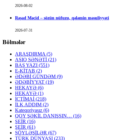
2026-08-02
Rəşad Məcid – sözün nüfuzu, qələmin məsuliyyəti
2026-07-31
Bölmələr
ARAŞDIRMA
(5)
AŞIQ SƏNƏTİ
(21)
BAŞ YAZI
(551)
E-KİTAB
(2)
ƏDƏBİ GÜNDƏM
(9)
ƏDƏBİYYAT
(19)
HEKAYƏ
(6)
HEKAYƏ
(1)
İCTİMAİ
(218)
İLK ADDIM
(2)
Kateqoriyasız
(6)
QOY ŞƏKİL DANIŞSIN…
(16)
ŞEİR
(16)
ŞEİR
(61)
SÖYLƏŞİLƏR
(67)
TÜRK DÜNYASI
(233)