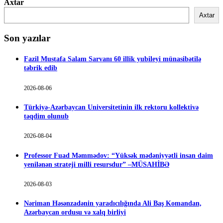
Axtar
Axtar
Son yazılar
Fazil Mustafa Salam Sarvanı 60 illik yubileyi münasibətilə
təbrik edib
2026-08-06
Türkiyə-Azərbaycan Universitetinin ilk rektoru kollektivə
təqdim olunub
2026-08-04
Professor Fuad Məmmədov: “Yüksək mədəniyyətli insan daim
yenilənən strateji milli resursdur” –MÜSAHİBƏ
2026-08-03
Nəriman Həsənzadənin yaradıcılığında Ali Baş Komandan,
Azərbaycan ordusu və xalq birliyi