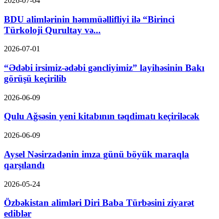
2026-07-04
BDU alimlərinin həmmüəllifliyi ilə “Birinci
Türkoloji Qurultay və...
2026-07-01
“Ədəbi irsimiz-ədəbi gəncliyimiz” layihəsinin Bakı
görüşü keçirilib
2026-06-09
Qulu Ağsəsin yeni kitabının təqdimatı keçiriləcək
2026-06-09
Aysel Nəsirzadənin imza günü böyük maraqla
qarşılandı
2026-05-24
Özbəkistan alimləri Diri Baba Türbəsini ziyarət
ediblər