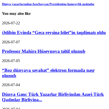
Dünya yazarlarından Azərbaycan Prezidentinə həmrəylik məktubu
You may also like
2026-07-22
Ədibin Evində “Gecə reysinə bilet”in təqdimatı oldu
2026-07-07
Professor Mahirə Hüseynova təltif olunub
2026-07-05
“Boz dünyaya səyahət” elektron formada nəşr
olunub
2026-07-04
Dünya Gənc Türk Yazarlar Birliyindən Azəri-Türk
Qadınlar Birliyinə...