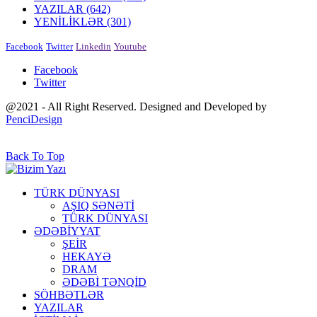
YAZILAR
(642)
YENİLİKLƏR
(301)
Facebook
Twitter
Linkedin
Youtube
Facebook
Twitter
@2021 - All Right Reserved. Designed and Developed by
PenciDesign
Back To Top
TÜRK DÜNYASI
AŞIQ SƏNƏTİ
TÜRK DÜNYASI
ƏDƏBİYYAT
ŞEİR
HEKAYƏ
DRAM
ƏDƏBİ TƏNQİD
SÖHBƏTLƏR
YAZILAR