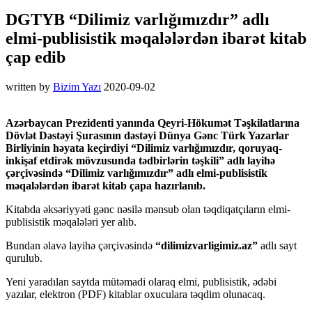
DGTYB “Dilimiz varlığımızdır” adlı
elmi-publisistik məqalələrdən ibarət kitab
çap edib
written by
Bizim Yazı
2020-09-02
Azərbaycan Prezidenti yanında Qeyri-Hökumət Təşkilatlarına
Dövlət Dəstəyi Şurasının dəstəyi Dünya Gənc Türk Yazarlar
Birliyinin həyata keçirdiyi “Dilimiz varlığımızdır, qoruyaq-
inkişaf etdirək mövzusunda tədbirlərin təşkili” adlı layihə
çərçivəsində “Dilimiz varlığımızdır” adlı elmi-publisistik
məqalələrdən ibarət kitab çapa hazırlanıb.
Kitabda əksəriyyəti gənc nəsilə mənsub olan təqdiqatçıların elmi-
publisistik məqalələri yer alıb.
Bundan əlavə layihə çərçivəsində
“dilimizvarligimiz.az”
adlı sayt
qurulub.
Yeni yaradılan saytda mütəmadi olaraq elmi, publisistik, ədəbi
yazılar, elektron (PDF) kitablar oxuculara təqdim olunacaq.