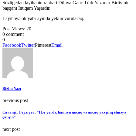
Sözügedən layihənin rəhbəri Dünya Gənc Türk Yazarlar Birliyinin
başqanı İntiqam Yaşardır.
Layihəyə oktyabr ayında yekun vurulacaq.
Post Views:
20
0 comment
0
Facebook
Twitter
Pinterest
Email
Bizim Yazı
previous post
Cavanşir Feyziyev: “Hər yerdə, hamıya ancaq və ancaq yaxşılıq etməyə
çalışın”
next post