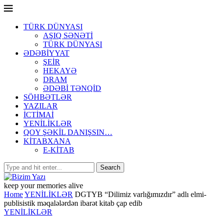
TÜRK DÜNYASI
AŞIQ SƏNƏTİ
TÜRK DÜNYASI
ƏDƏBİYYAT
ŞEİR
HEKAYƏ
DRAM
ƏDƏBİ TƏNQİD
SÖHBƏTLƏR
YAZILAR
İCTİMAİ
YENİLİKLƏR
QOY ŞƏKİL DANIŞSIN…
KİTABXANA
E-KİTAB
keep your memories alive
Home
YENİLİKLƏR
DGTYB “Dilimiz varlığımızdır” adlı elmi-
publisistik məqalələrdən ibarət kitab çap edib
YENİLİKLƏR