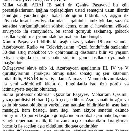
Millət vəkili, ABAİ İB sədri dr. Qənirə Paşayeva bu gün
pərəstişkarlarının işığına toplaşdıqları ustad sənətçini uzun illərdir
tanıdığını, yaradıcılığına bələd olduğunu bildirib. O, aşığın ilk
növbədə insani keyfiyyətlərindən – qəlbinin təmizliyindən, saz-söz
sənətinə vurğunluğundan söhbət açmış, onun el havalarını yüksək
səviyyədə ifa etməyindən, bu sənəti qoruyub saxlamaq, gələcək
nəsillərə çatdırmaq yönündəki xidmətlərindən danışıb.
Xanım Paşayeva bildirib ki, aşığın səs yazıları 18 oxu valında,
Azərbaycan Radio və Televiziyasının “Qızıl fondu”nda saxlanılır,
30-dan artıq məhəbbət və qəhrəmanlıq dastanını bilir və yaşının
ixtiyar çağında da bu sənətin sirlərini gənc nəsillərə öyrətməklə
məşğuldur.
Q.Paşayeva əlavə edib ki, Azərbaycan aşıqlarının III, IV və V
qurultaylarının iştirakçısı olmuş ustad sənətçi üç şeir kitabının
müəllifidir, ABAİB-in və iş adamı Namazəli Məmmədovun dəstəyi
ilə yeni –dördüncü kitabı da bugünlərdə işıq üzü görüb və
ictimaiyyətə təqdim olunacaq.
Sonra professor-doktorlar Qəzənfər Paşayev, Məhərrəm Qasımlı,
yazıçı-publisist Əkbər Qoşalı çıxış ediblər. Aşıq sənətinin ağır və
çətin bir sənət olduğunu vurğulayan natiqlər, bildiriblər ki, aşıq həm
musiqiçi, həm bəstəçi, həm ifaçı, həm aktyor sənətini özündə
birləşdirir. Çopur Ələsgərlə görüşlərindən söhbət açan natiqlər, onun
zəngin repertuara malik, ifaları zamanı çox məharətlə rollara girmək
bacarığı ilə seçilən aşıq olduğunu diqqətə çatdırıblar.