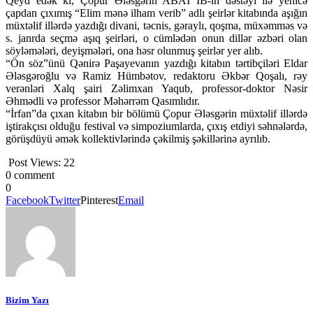
Qeyd edək ki, Çopur Ələsgərin ABAİ İB-in dəstəyi ilə yenicə
çapdan çıxımış “Elim mənə ilham verib” adlı şeirlər kitabında aşığın
müxtəlif illərdə yazdığı divani, təcnis, gəraylı, qoşma, müxəmməs və
s. janrda seçmə aşıq şeirləri, o cümlədən onun dillər əzbəri olan
söyləmələri, deyişmələri, ona həsr olunmuş şeirlər yer alıb.
“Ön söz”ünü Qənirə Paşayevanın yazdığı kitabın tərtibçiləri Eldar
Ələsgəroğlu və Ramiz Hümbətov, redaktoru Əkbər Qoşalı, rəy
verənləri Xalq şairi Zəlimxan Yaqub, professor-doktor Nəsir
Əhmədli və professor Məhərrəm Qasımlıdır.
“İrfan”da çıxan kitabın bir bölümü Çopur Ələsgərin müxtəlif illərdə
iştirakçısı olduğu festival və simpoziumlarda, çıxış etdiyi səhnələrdə,
görüşdüyü əmək kollektivlərində çəkilmiş şəkillərinə ayrılıb.
Post Views:
22
0 comment
0
Facebook
Twitter
Pinterest
Email
Bizim Yazı