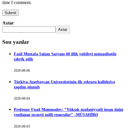
time I comment.
Axtar
Axtar
Son yazılar
Fazil Mustafa Salam Sarvanı 60 illik yubileyi münasibətilə
təbrik edib
2026-08-06
Türkiyə-Azərbaycan Universitetinin ilk rektoru kollektivə
təqdim olunub
2026-08-04
Professor Fuad Məmmədov: “Yüksək mədəniyyətli insan daim
yenilənən strateji milli resursdur” –MÜSAHİBƏ
2026-08-03