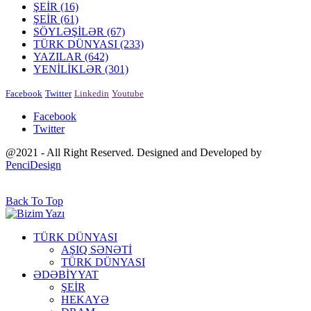
ŞEİR
(16)
ŞEİR
(61)
SÖYLƏŞİLƏR
(67)
TÜRK DÜNYASI
(233)
YAZILAR
(642)
YENİLİKLƏR
(301)
Facebook
Twitter
Linkedin
Youtube
Facebook
Twitter
@2021 - All Right Reserved. Designed and Developed by
PenciDesign
Back To Top
TÜRK DÜNYASI
AŞIQ SƏNƏTİ
TÜRK DÜNYASI
ƏDƏBİYYAT
ŞEİR
HEKAYƏ