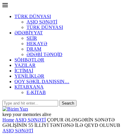
TÜRK DÜNYASI
AŞIQ SƏNƏTİ
TÜRK DÜNYASI
ƏDƏBİYYAT
ŞEİR
HEKAYƏ
DRAM
ƏDƏBİ TƏNQİD
SÖHBƏTLƏR
YAZILAR
İCTİMAİ
YENİLİKLƏR
QOY ŞƏKİL DANIŞSIN…
KİTABXANA
E-KİTAB
keep your memories alive
Home
AŞIQ SƏNƏTİ
ÇOPUR ƏLƏSGƏRİN SƏNƏTƏ
GƏLİŞİNİN 55 İLLİYİ TƏNTƏNƏ İLƏ QEYD OLUNUB
AŞIQ SƏNƏTİ