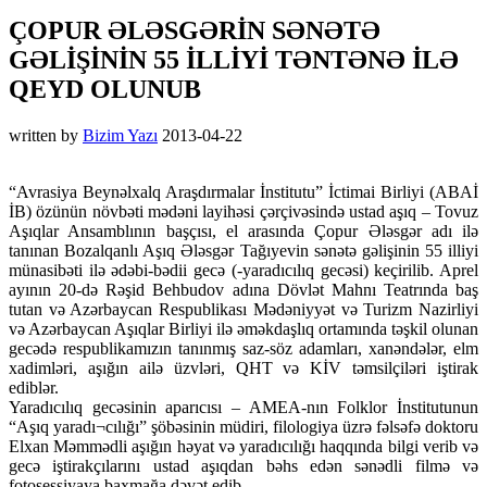
ÇOPUR ƏLƏSGƏRİN SƏNƏTƏ
GƏLİŞİNİN 55 İLLİYİ TƏNTƏNƏ İLƏ
QEYD OLUNUB
written by
Bizim Yazı
2013-04-22
“Avrasiya Beynəlxalq Araşdırmalar İnstitutu” İctimai Birliyi (ABAİ
İB) özünün növbəti mədəni layihəsi çərçivəsində ustad aşıq – Tovuz
Aşıqlar Ansamblının başçısı, el arasında Çopur Ələsgər adı ilə
tanınan Bozalqanlı Aşıq Ələsgər Tağıyevin sənətə gəlişinin 55 illiyi
münasibəti ilə ədəbi-bədii gecə (-yaradıcılıq gecəsi) keçirilib.
Aprel
ayının 20-də Rəşid Behbudov adına Dövlət Mahnı Teatrında baş
tutan və Azərbaycan Respublikası Mədəniyyət və Turizm Nazirliyi
və Azərbaycan Aşıqlar Birliyi ilə əməkdaşlıq ortamında təşkil olunan
gecədə respublikamızın tanınmış saz-söz adamları, xanəndələr, elm
xadimləri, aşığın ailə üzvləri, QHT və KİV təmsilçiləri iştirak
ediblər.
Yaradıcılıq gecəsinin aparıcısı – AMEA-nın Folklor İnstitutunun
“Aşıq yaradı¬cılığı” şöbəsinin müdiri, filologiya üzrə fəlsəfə doktoru
Elxan Məmmədli aşığın həyat və yaradıcılığı haqqında bilgi verib və
gecə iştirakçılarını ustad aşıqdan bəhs edən sənədli filmə və
fotosessiyaya baxmağa dəvət edib.