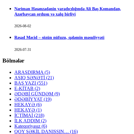
Nəriman Həsənzadənin yaradıcılığında Ali Baş Komandan,
Azərbaycan ordusu və xalq birliyi
2026-08-02
Rəşad Məcid – sözün nüfuzu, qələmin məsuliyyəti
2026-07-31
Bölmələr
ARAŞDIRMA
(5)
AŞIQ SƏNƏTİ
(21)
BAŞ YAZI
(551)
E-KİTAB
(2)
ƏDƏBİ GÜNDƏM
(9)
ƏDƏBİYYAT
(19)
HEKAYƏ
(6)
HEKAYƏ
(1)
İCTİMAİ
(218)
İLK ADDIM
(2)
Kateqoriyasız
(6)
QOY ŞƏKİL DANIŞSIN…
(16)