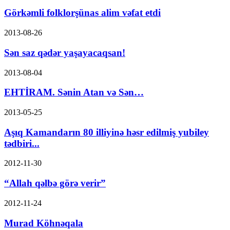
Görkəmli folklorşünas alim vəfat etdi
2013-08-26
Sən saz qədər yaşayacaqsan!
2013-08-04
EHTİRAM. Sənin Atan və Sən…
2013-05-25
Aşıq Kamandarın 80 illiyinə həsr edilmiş yubiley
tədbiri...
2012-11-30
“Allah qəlbə görə verir”
2012-11-24
Murad Köhnəqala