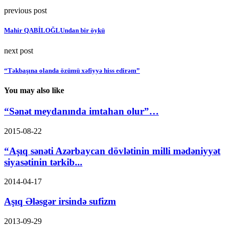
previous post
Mahir QABİLOĞLUndan bir öykü
next post
“Təkbaşına olanda özümü xəfiyyə hiss edirəm”
You may also like
“Sənət meydanında imtahan olur”…
2015-08-22
“Aşıq sənəti Azərbaycan dövlətinin milli mədəniyyət
siyasətinin tərkib...
2014-04-17
Aşıq Ələsgər irsində sufizm
2013-09-29