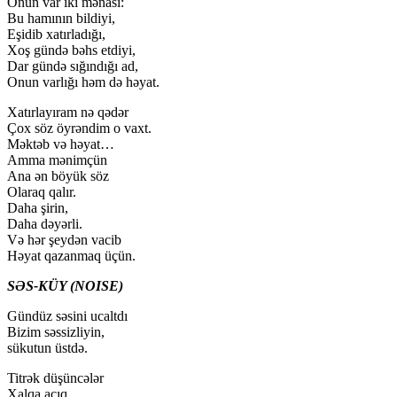
Onun var iki mənası:
Bu hamının bildiyi,
Eşidib xatırladığı,
Xoş gündə bəhs etdiyi,
Dar gündə sığındığı ad,
Onun varlığı həm də həyat.
Xatırlayıram nə qədər
Çox söz öyrəndim o vaxt.
Məktəb və həyat…
Amma mənimçün
Ana ən böyük söz
Olaraq qalır.
Daha şirin,
Daha dəyərli.
Və hər şeydən vacib
Həyat qazanmaq üçün.
SƏS-KÜY (NOISE)
Gündüz səsini ucaltdı
Bizim səssizliyin,
sükutun üstdə.
Titrək düşüncələr
Xalqa açıq