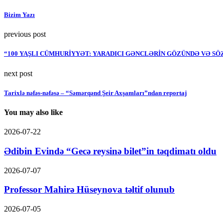
Bizim Yazı
previous post
“100 YAŞLI CÜMHURİYYƏT: YARADICI GƏNCLƏRİN GÖZÜNDƏ VƏ S
next post
Tarixlə nəfəs-nəfəsə – “Səmərqənd Şeir Axşamları”ndan reportaj
You may also like
2026-07-22
Ədibin Evində “Gecə reysinə bilet”in təqdimatı oldu
2026-07-07
Professor Mahirə Hüseynova təltif olunub
2026-07-05