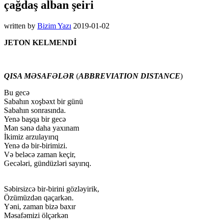
çağdaş alban şeiri
written by
Bizim Yazı
2019-01-02
JETON KELMENDİ
QISA MƏSAFƏLƏR
(
ABBREVIATION DISTANCE
)
Bu gecə
Sabahın xoşbəxt bir günü
Sabahın sonrasında.
Yenə başqa bir gecə
Mən sənə daha yaxınam
İkimiz arzulayırıq
Yenə də bir-birimizi.
Və beləcə zaman keçir,
Gecələri, gündüzləri sayırıq.
Səbirsizcə bir-birini gözləyirik,
Özümüzdən qaçarkən.
Yəni, zaman bizə baxır
Məsafəmizi ölçərkən