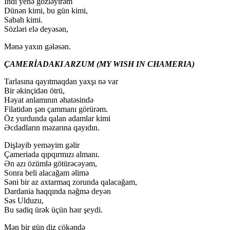
İndi yenə gözləyirəm
Dünən kimi, bu gün kimi,
Sabah kimi.
Sözləri elə deyəsən,
Mənə yaxın gələsən.
ÇAMERİADAKI ARZUM (MY WISH IN CHAMERIA)
Tarlasına qayıtmaqdan yaxşı nə var
Bir əkinçidən ötrü,
Həyat anlamının əhatəsində
Filatidən şən çammanı görürəm.
Öz yurdunda qalan adamlar kimi
Əcdadların məzarına qayıdın.
Dişləyib yeməyim gəlir
Çameriada qıpqırmızı almanı.
Ən azı özümlə götürəcəyəm,
Sonra beli alacağam əlimə
Səni bir az axtarmaq zorunda qalacağam,
Dardania haqqında nəğmə deyən
Səs Ulduzu,
Bu sadiq ürək üçün həır şeydi.
Mən bir gün diz çökəndə