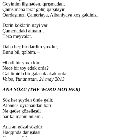
Geyimim ilişmədən, qırışmadan,
Çams mənə tərəf gəlir, qarşılayır
Qardaşımız, Çameriaya, Albaniyaya xoş gəldiniz.
Dərin köklərin nəyi var
Çameriadaki almam…
Təzə meyvələr.
Daha heç bir dərdim yoxdur,.
Bunu bil, qəlbim. –
Əbədi bir yuxu kimi
Necə bir toy edək orda?
Gəl ümidlə bir gələcək əkək orda.
Volos, Yunanıstan, 21 may 2013
ANA SÖZÜ (THE WORD MOTHER)
Söz hər şeydən öndə gəlir,
Albanca öyrənəndən bəri
Nə qədər gözəlləşdi
hər kəlmənin anlamı.
Ana ən gözəl sözdür
Haqqında danışılası.