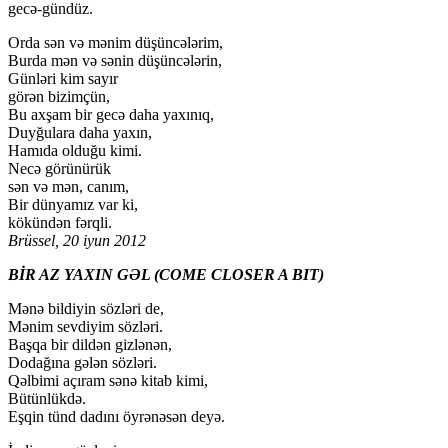
gecə-gündüz.
Orda sən və mənim düşüncələrim,
Burda mən və sənin düşüncələrin,
Günləri kim sayır
görən bizimçün,
Bu axşam bir gecə daha yaxınıq,
Duyğulara daha yaxın,
Hamıda olduğu kimi.
Necə görünürük
sən və mən, canım,
Bir dünyamız var ki,
kökündən fərqli.
Brüssel, 20 iyun 2012
BİR AZ YAXIN GƏL (COME CLOSER A BIT)
Mənə bildiyin sözləri de,
Mənim sevdiyim sözləri.
Başqa bir dildən gizlənən,
Dodağına gələn sözləri.
Qəlbimi açıram sənə kitab kimi,
Bütünlükdə.
Eşqin tünd dadını öyrənəsən deyə.