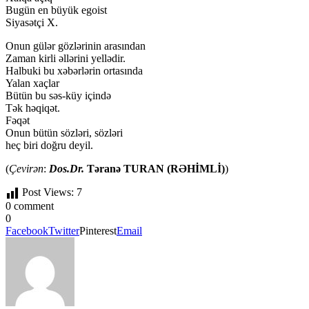
Bugün en büyük egoist
Siyasətçi X.
Onun gülər gözlərinin arasından
Zaman kirli əllərini yellədir.
Halbuki bu xəbərlərin ortasında
Yalan xaçlar
Bütün bu səs-küy içində
Tək həqiqət.
Fəqət
Onun bütün sözləri, sözləri
heç biri doğru deyil.
(
Çevirən
:
Dos.Dr.
Təranə TURAN (RƏHİMLİ)
)
Post Views:
7
0 comment
0
Facebook
Twitter
Pinterest
Email