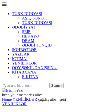
TÜRK DÜNYASI
AŞIQ SƏNƏTİ
TÜRK DÜNYASI
ƏDƏBİYYAT
ŞEİR
HEKAYƏ
DRAM
ƏDƏBİ TƏNQİD
SÖHBƏTLƏR
YAZILAR
İCTİMAİ
YENİLİKLƏR
QOY ŞƏKİL DANIŞSIN…
KİTABXANA
E-KİTAB
keep your memories alive
Home
YENİLİKLƏR
çağdaş alban şeiri
YENİLİKLƏR