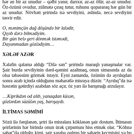
hər an bir az unudur – qəlbi yanır, darıxır, az-az ölür, az-az unudur.
Öz-özünü ovudur, zülmətə çıraq tutur, ruhunu qopararaq hər gün bir
az unudur. Növbəti şeirində isə sevdiyini, əslində, necə sevdiyini
təsvir edir.
O, mənimçün dağ döşündə bir lalədir,
Qıyıb dərə bilmədiyim.
Bir gün belə geri dönmək istəmədi,
Dayanmadan gözlədiyim…
XƏLƏF AZƏR
Xələfin qələmə aldığı “Dilə sən” şeirində maraqlı yanaşmalar var.
Şair burda sevdiyinin dərd-qəmini azaltmaq, onun simasında az da
olsa təbəssüm görmək istəyir. Eyni zamanda, özünün də ayrılıqdan
sonra əzab içində olduğunu məharətlə misraya düzür. “Ayrılıq”da isə
həsrətin gətirdiyi əzabdan söz açır, öz yarı ilə barışmağı arzulayır.
…
Kiprikdən od alıb, yanaqdan küsən,
gözlərdən süzülən yaş, barışaydı.
İLTİMAS SƏMİMİ
Sözü ilə fərqlənən, şeiri ilə misralara köklənən şair dostum. İltimasın
şeirlərinin hər birində onun ürək çırpıntsını hiss etmək olar. “Köhnə
şəhər”də olduğu kimi, şair xaraba qalmış bir şəhərin keçmişini və bu