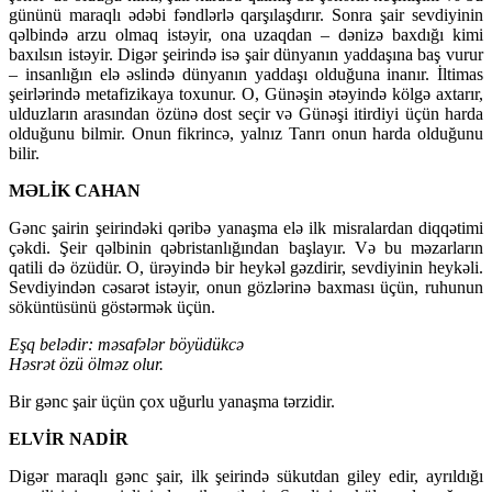
gününü maraqlı ədəbi fəndlərlə qarşılaşdırır. Sonra şair sevdiyinin
qəlbində arzu olmaq istəyir, ona uzaqdan – dənizə baxdığı kimi
baxılsın istəyir. Digər şeirində isə şair dünyanın yaddaşına baş vurur
– insanlığın elə əslində dünyanın yaddaşı olduğuna inanır. İltimas
şeirlərində metafizikaya toxunur. O, Günəşin ətəyində kölgə axtarır,
ulduzların arasından özünə dost seçir və Günəşi itirdiyi üçün harda
olduğunu bilmir. Onun fikrincə, yalnız Tanrı onun harda olduğunu
bilir.
MƏLİK CAHAN
Gənc şairin şeirindəki qəribə yanaşma elə ilk misralardan diqqətimi
çəkdi. Şeir qəlbinin qəbristanlığından başlayır. Və bu məzarların
qatili də özüdür. O, ürəyində bir heykəl gəzdirir, sevdiyinin heykəli.
Sevdiyindən cəsarət istəyir, onun gözlərinə baxması üçün, ruhunun
söküntüsünü göstərmək üçün.
Eşq belədir: məsafələr böyüdükcə
Həsrət özü ölməz olur.
Bir gənc şair üçün çox uğurlu yanaşma tərzidir.
ELVİR NADİR
Digər maraqlı gənc şair, ilk şeirində sükutdan giley edir, ayrıldığı