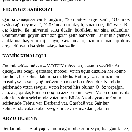
FİRƏNGİZ SABİRQIZI
Qəribə yanaşması var Firəngizin, “Sən bütöv bir şeirsən” , “Özün öz
səsinə ağı deyərsən”, “Gözündən ox dəyib, sinəm deşilib” və s. Bu
qız kipriyi ilə mirvarini sapa düzür, hörükləri tar simi adlandırır.
Qəhrəmanını göyün üzündən gələn şeirə bənzədir. Tanrının əlçatmaz
ətəklərinə baş vurmaq istəyir, xəyalında o, özünü qanadı qırılmış
arıya, dünyanı isə şirin pətəyə bənzədir.
NAMİK XINALIQLI
Ən müqəddəs mövzu – VƏTƏN mövzusu, vətənin vəsfidir. Ana
qucağı, ata ocağı, qardaşlıq məbədi, vətən üçün düzülən hər kəlmə
fərqlidir, hər kəlmə ilahi ruha malikdir. Bütün yazarlarımızın ən
məsuliyyətlə yanaşdığı mövzu elə məhz bu mövzudur. Namikin
şeirlərində vətən sevgisi, vətən həsrəti hiss olunur. O, öz torpağını –
ana, ata, qardaş kimi ən doğma əzizləri kimi sevir. Və ən önəmlisi də
odur ki, şairin şeirlərində vətənimiz Bütöv Azərbaycandır. Onun
şeirlərində Təbriz var, Dərbənd var, Qarabağ var. Şair hər
kəlməsində vətənə olan sevgisini təsvir etməkdən çəkinmir.
ARZU HÜSEYN
Şeirlərindən həsrət yağır, unutmağın pillələrini sayır, hər gün bir az,