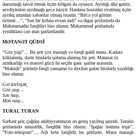
darıxmağı təsvir etmək üçün kölgəsi ilə oynayır. Ayrılığı dilə gətirir,
sevdiyindən ayrılmağı gecə istəyir. Hardasa həsrətini ovutmaq üçün
ayrılıq anından xəbərdar olmaq istəmir. “Bircə yol görüm
özümü…”, “Sən bir köhnə evsən indi” və digər şeirlərində də
Məhəmmədin fərqliliyi hiss olunur. Məhəmməd şeirlərində
yeniliklərə can atan şairlərdəndir.
MƏTANƏT QÜDSİ
“Göz yaşı”… Bu şeir çox maraqlı və fərqli gəldi mənə. Kədərə
köklənmiş, dərin hisslərlə qələmə alınmış bir şeir. Mətanət öz
əzmkarlığı və mənəvi gücü ilə seçilir gənc şairlər arasında.
“Məktub” şeirində fərqli yanaşma və daxilən gələn hisslərlə yazıldığı
hiss olunur.
Gəl dərləşək,
Göz yaşı…
Sən naşı,
Mən naşı..
.
TURAL TURAN
Sərbəst şeir, çağdaş ədəbiyyatımızın ən geniş yaylmış janrıdı. Turalın
şeirlərində müasirlik, fərqlilik hiss olunur. “İşıqlar üstümə irişir”,
“Foto-teleqram”… Adı belə fərqlidir bu şeirlərin. Mənə maraqlı