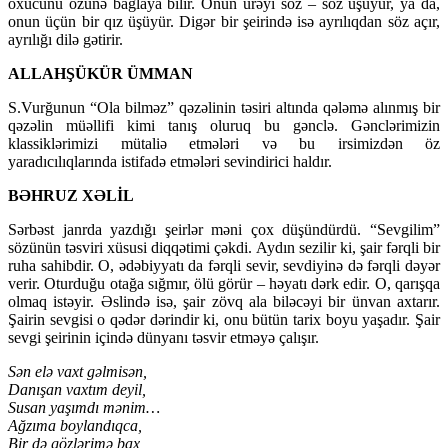
oxucunu özünə bağlaya bilir. Onun ürəyi söz – söz üşüyür, ya da,
onun üçün bir qız üşüyür. Digər bir şeirində isə ayrılıqdan söz açır,
ayrılığı dilə gətirir.
ALLAHŞÜKÜR ÜMMAN
S.Vurğunun “Ola bilməz” qəzəlinin təsiri altında qələmə alınmış bir
qəzəlin müəllifi kimi tanış oluruq bu gənclə. Gənclərimizin
klassiklərimizi mütaliə etmələri və bu irsimizdən öz
yaradıcılıqlarında istifadə etmələri sevindirici haldır.
BƏHRUZ XƏLİL
Sərbəst janrda yazdığı şeirlər məni çox düşündürdü. “Sevgilim”
sözünün təsviri xüsusi diqqətimi çəkdi. Aydın sezilir ki, şair fərqli bir
ruha sahibdir. O, ədəbiyyatı da fərqli sevir, sevdiyinə də fərqli dəyər
verir. Oturduğu otağa sığmır, ölü görür – həyatı dərk edir. O, qarışqa
olmaq istəyir. Əslində isə, şair zövq ala biləcəyi bir ünvan axtarır.
Şairin sevgisi o qədər dərindir ki, onu bütün tarix boyu yaşadır. Şair
sevgi şeirinin içində dünyanı təsvir etməyə çalışır.
Sən elə vaxt gəlmisən,
Danışan vaxtım deyil,
Susan yaşımdı mənim…
Ağzıma boylandıqca,
Bir də gözlərimə bax,