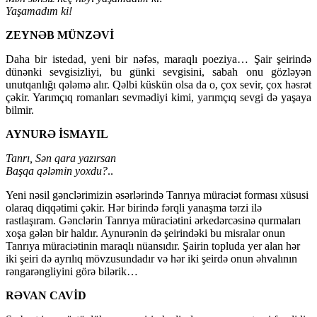
Yaşamadım ki!
ZEYNƏB MÜNZƏVİ
Daha bir istedad, yeni bir nəfəs, maraqlı poeziya… Şair şeirində
dünənki sevgisizliyi, bu günki sevgisini, sabah onu gözləyən
unutqanlığı qələmə alır. Qəlbi küskün olsa da o, çox sevir, çox həsrət
çəkir. Yarımçıq romanları sevmədiyi kimi, yarımçıq sevgi də yaşaya
bilmir.
AYNURƏ İSMAYIL
Tanrı, Sən qara yazırsan
Başqa qələmin yoxdu?
..
Yeni nəsil gənclərimizin əsərlərində Tanrıya müraciət forması xüsusi
olaraq diqqətimi çəkir. Hər birində fərqli yanaşma tərzi ilə
rastlaşıram. Gənclərin Tanrıya müraciətini ərkedərcəsinə qurmaları
xoşa gələn bir haldır. Aynurənin də şeirindəki bu misralar onun
Tanrıya müraciətinin maraqlı nüansıdır. Şairin topluda yer alan hər
iki şeiri də ayrılıq mövzusundadır və hər iki şeirdə onun əhvalının
rəngarəngliyini görə bilərik…
RƏVAN CAVİD