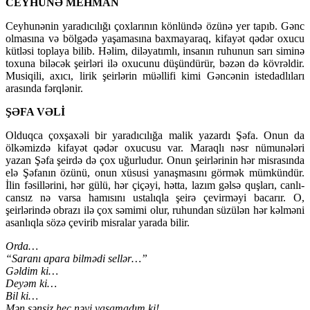
CEYHUNƏ MEHMAN
Ceyhunənin yaradıcılığı çoxlarının könlündə özünə yer tapıb. Gənc
olmasına və bölgədə yaşamasına baxmayaraq, kifayət qədər oxucu
kütləsi toplaya bilib. Həlim, diləyatımlı, insanın ruhunun sarı siminə
toxuna biləcək şeirləri ilə oxucunu düşündürür, bəzən də kövrəldir.
Musiqili, axıcı, lirik şeirlərin müəllifi kimi Gəncənin istedadlıları
arasında fərqlənir.
ŞƏFA VƏLİ
Olduqca çoxşaxəli bir yaradıcılığa malik yazardı Şəfa. Onun da
ölkəmizdə kifayət qədər oxucusu var. Maraqlı nəsr nümunələri
yazan Şəfa şeirdə də çox uğurludur. Onun şeirlərinin hər misrasında
elə Şəfanın özünü, onun xüsusi yanaşmasını görmək mümkündür.
İlin fəsillərini, hər gülü, hər çiçəyi, hətta, lazım gəlsə quşları, canlı-
cansız nə varsa hamısını ustalıqla şeirə çevirməyi bacarır. O,
şeirlərində obrazı ilə çox səmimi olur, ruhundan süzülən hər kəlməni
asanlıqla sözə çevirib misralar yarada bilir.
Orda…
“Saranı apara bilmədi sellər…”
Gəldim ki…
Deyəm ki…
Bil ki…
Mən sənsiz heç nəyi yaşamadım ki!