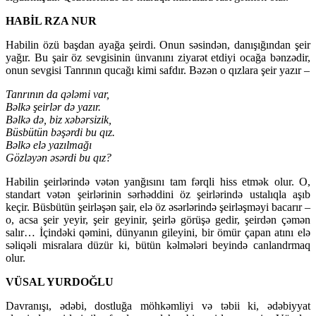
HABİL RZA NUR
Habilin özü başdan ayağa şeirdi. Onun səsindən, danışığından şeir
yağır. Bu şair öz sevgisinin ünvanını ziyarət etdiyi ocağa bənzədir,
onun sevgisi Tanrının qucağı kimi safdır. Bəzən o qızlara şeir yazır –
Tanrının da qələmi var,
Bəlkə şeirlər də yazır.
Bəlkə də, biz xəbərsizik,
Büsbütün bəşərdi bu qız.
Bəlkə elə yazılmağı
Gözləyən əsərdi bu qız?
Habilin şeirlərində vətən yanğısını tam fərqli hiss etmək olur. O,
standart vətən şeirlərinin sərhəddini öz şeirlərində ustalıqla aşıb
keçir. Büsbütün şeirləşən şair, elə öz əsərlərində şeirləşməyi bacarır –
o, acsa şeir yeyir, şeir geyinir, şeirlə görüşə gedir, şeirdən çəmən
salır… İçindəki qəmini, dünyanın gileyini, bir ömür çapan atını elə
səliqəli misralara düzür ki, bütün kəlmələri beyində canlandrmaq
olur.
VÜSAL YURDOĞLU
Davranışı, ədəbi, dostluğa möhkəmliyi və təbii ki, ədəbiyyat