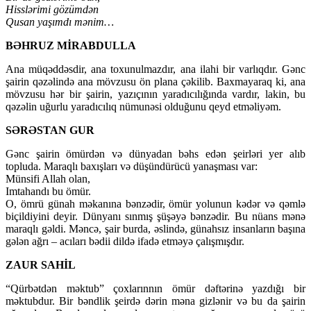
Hisslərimi gözümdən
Qusan yaşımdı mənim…
BƏHRUZ MİRABDULLA
Ana müqəddəsdir, ana toxunulmazdır, ana ilahi bir varlıqdır. Gənc
şairin qəzəlində ana mövzusu ön plana çəkilib. Baxmayaraq ki, ana
mövzusu hər bir şairin, yazıçının yaradıcılığında vardır, lakin, bu
qəzəlin uğurlu yaradıcılıq nümunəsi olduğunu qeyd etməliyəm.
SƏRƏSTAN GUR
Gənc şairin ömürdən və dünyadan bəhs edən şeirləri yer alıb
topluda. Maraqlı baxışları və düşündürücü yanaşması var:
Münsifi Allah olan,
Imtahandı bu ömür.
O, ömrü günah məkanına bənzədir, ömür yolunun kədər və qəmlə
biçildiyini deyir. Dünyanı sınmış şüşəyə bənzədir. Bu nüans mənə
maraqlı gəldi. Məncə, şair burda, əslində, günahsız insanların başına
gələn ağrı – acıları bədii dildə ifadə etməyə çalışmışdır.
ZAUR SAHİL
“Qürbətdən məktub” çoxlarınnın ömür dəftərinə yazdığı bir
məktubdur. Bir bəndlik şeirdə dərin məna gizlənir və bu da şairin