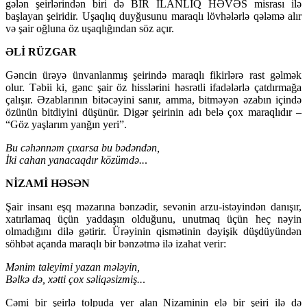
gələn şeirlərindən biri də BİR İLANLIQ HƏVƏS misrası ilə
başlayan şeiridir. Uşaqlıq duyğusunu maraqlı lövhələrlə qələmə alır
və şair oğluna öz uşaqlığından söz açır.
ƏLİ RÜZGAR
Gəncin ürəyə ünvanlanmış şeirində maraqlı fikirlərə rast gəlmək
olur. Təbii ki, gənc şair öz hisslərini həsrətli ifadələrlə çatdırmağa
çalışır. Əzablarının bitəcəyini sanır, amma, bitməyən əzabın içində
özünün bitdiyini düşünür. Digər şeirinin adı belə çox maraqlıdır –
“Göz yaşlarım yanğın yeri”.
Bu cəhənnəm çıxarsa bu bədəndən,
İki cahan yanacaqdır közümdə..
.
NİZAMİ HƏSƏN
Şair insanı eşq məzarına bənzədir, sevənin arzu-istəyindən danışır,
xatırlamaq üçün yaddaşın olduğunu, unutmaq üçün heç nəyin
olmadığını dilə gətirir. Ürəyinin qismətinin dəyişik düşdüyündən
söhbət açanda maraqlı bir bənzətmə ilə izahat verir:
Mənim taleyimi yazan mələyin,
Bəlkə də, xətti çox səliqəsizmiş..
.
Cəmi bir şeirlə tolpuda yer alan Nizaminin elə bir şeiri ilə də