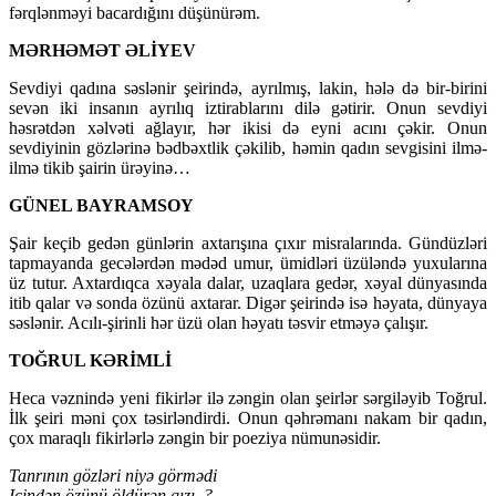
fərqlənməyi bacardığını düşünürəm.
MƏRHƏMƏT ƏLİYEV
Sevdiyi qadına səslənir şeirində, ayrılmış, lakin, hələ də bir-birini
sevən iki insanın ayrılıq iztirablarını dilə gətirir. Onun sevdiyi
həsrətdən xəlvəti ağlayır, hər ikisi də eyni acını çəkir. Onun
sevdiyinin gözlərinə bədbəxtlik çəkilib, həmin qadın sevgisini ilmə-
ilmə tikib şairin ürəyinə…
GÜNEL BAYRAMSOY
Şair keçib gedən günlərin axtarışına çıxır misralarında. Gündüzləri
tapmayanda gecələrdən mədəd umur, ümidləri üzüləndə yuxularına
üz tutur. Axtardıqca xəyala dalar, uzaqlara gedər, xəyal dünyasında
itib qalar və sonda özünü axtarar. Digər şeirində isə həyata, dünyaya
səslənir. Acılı-şirinli hər üzü olan həyatı təsvir etməyə çalışır.
TOĞRUL KƏRİMLİ
Heca vəznində yeni fikirlər ilə zəngin olan şeirlər sərgiləyib Toğrul.
İlk şeiri məni çox təsirləndirdi. Onun qəhrəmanı nakam bir qadın,
çox maraqlı fikirlərlə zəngin bir poeziya nümunəsidir.
Tanrının gözləri niyə görmədi
Içindən özünü öldürən qızı..?