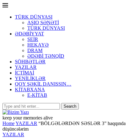
TÜRK DÜNYASI
AŞIQ SƏNƏTİ
TÜRK DÜNYASI
ƏDƏBİYYAT
ŞEİR
HEKAYƏ
DRAM
ƏDƏBİ TƏNQİD
SÖHBƏTLƏR
YAZILAR
İCTİMAİ
YENİLİKLƏR
QOY ŞƏKİL DANIŞSIN…
KİTABXANA
E-KİTAB
keep your memories alive
Home
YAZILAR
“BÖLGƏLƏRDƏN SƏSLƏR 3” haqqında
düşüncələrim
YAZILAR