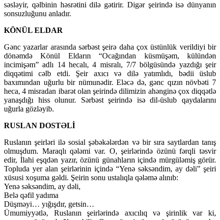
səsləyir, qəlbinin həsrətini dilə gətirir. Digər şeirində isə dünyanın
sonsuzluğunu anladır.
KÖNÜL ELDAR
Gənc yazarlar arasında sərbəst şeirə daha çox üstünlük verildiyi bir
dönəmdə Könül Eldarın “Ocağından küsmüşəm, külündən
incimişəm” adlı 14 hecalı, 4 misralı, 7/7 bölgüsündə yazdığı şeir
diqqətimi cəlb etdi. Şeir axıcı və dilə yatımlıdı, bədii üslub
baxımından uğurlu bir nümunədir. Eləcə də, gənc qızın növbəti 7
heca, 4 misradan ibarət olan şeirində dilimizin ahənginə çox diqqətlə
yanaşdığı hiss olunur. Sərbəst şeirində isə dil-üslub qaydalarını
uğurla gözləyib.
RUSLAN DOSTƏLİ
Ruslanın şeirləri ilə sosial şəbəkələrdən və bir sıra saytlardan tanış
olmuşdum. Maraqlı qələmi var. O, şeirlərində özünü fərqli təsvir
edir, İlahi eşqdən yazır, özünü günahların içində mürgüləmiş görür.
Topluda yer alan şeirlərinin içində “Yenə səksəndim, ay dəli” şeiri
xüsusi xoşuma gəldi. Şeirin sonu ustalıqla qələmə alınıb:
Yenə səksəndim, ay dəli,
Belə qəfil yadıma
Düşməyi… yığışdır, getsin…
Ümumiyyətlə, Ruslanın şeirlərində axıcılıq və şirinlik var ki,