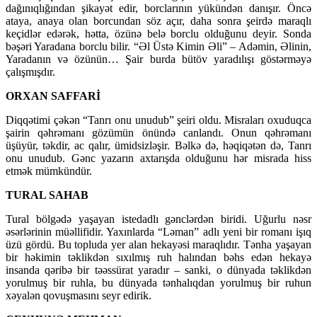
dağınıqlığından şikayət edir, borclarının yükündən danışır. Öncə
ataya, anaya olan borcundan söz açır, daha sonra şeirdə maraqlı
keçidlər edərək, hətta, özünə belə borclu olduğunu deyir. Sonda
bəşəri Yaradana borclu bilir. “Əl Üstə Kimin Əli” – Adəmin, Əlinin,
Yaradanın və özünün… Şair burda bütöv yaradılışı göstərməyə
çalışmışdır.
ORXAN SAFFARİ
Diqqətimi çəkən “Tanrı onu unudub” şeiri oldu. Misraları oxuduqca
şairin qəhrəmanı gözümün önündə canlandı. Onun qəhrəmanı
üşüyür, təkdir, ac qalır, ümidsizləşir. Bəlkə də, həqiqətən də, Tanrı
onu unudub. Gənc yazarın axtarışda olduğunu hər misrada hiss
etmək mümkündür.
TURAL SAHAB
Tural bölgədə yaşayan istedadlı gənclərdən biridi. Uğurlu nəsr
əsərlərinin müəllifidir. Yaxınlarda “Ləman” adlı yeni bir romanı işıq
üzü gördü. Bu topluda yer alan hekayəsi maraqlıdır. Tənha yaşayan
bir həkimin təklikdən sıxılmış ruh halından bəhs edən hekayə
insanda qəribə bir təəssürat yaradır – sanki, o dünyada təklikdən
yorulmuş bir ruhla, bu dünyada tənhalıqdan yorulmuş bir ruhun
xəyalən qovuşmasını seyr edirik.