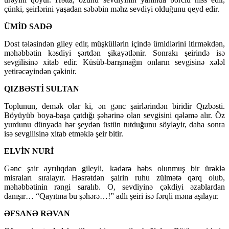
çünki, şeirlərini yaşadan səbəbin məhz sevdiyi olduğunu qeyd edir.
ÜMİD SADƏ
Dost tələsindən giley edir, müşküllərin içində ümidlərini itirməkdən,
məhəbbətin kəsdiyi şərtdən şikayətlənir. Sonrakı şeirində isə
sevgilisinə xitab edir. Küsüb-barışmağın onların sevgisinə xələl
yetirəcəyindən çəkinir.
QIZBƏSTİ SULTAN
Toplunun, demək olar ki, ən gənc şairlərindən biridir Qızbəsti.
Böyüyüb boya-başa çatdığı şəhərinə olan sevgisini qələmə alır. Öz
yurdunu dünyada hər şeydən üstün tutduğunu söyləyir, daha sonra
isə sevgilisinə xitab etməklə şeir bitir.
ELVİN NURİ
Gənc şair ayrılıqdan gileyli, kədərə həbs olunmuş bir ürəklə
misraları sıralayır. Həsrətdən şairin ruhu zülmətə qərq olub,
məhəbbətinin rəngi saralıb. O, sevdiyinə çəkdiyi əzablardan
danışır… “Qayıtma bu şəhərə…!” adlı şeiri isə fərqli məna aşılayır.
ƏFSANƏ RƏVAN