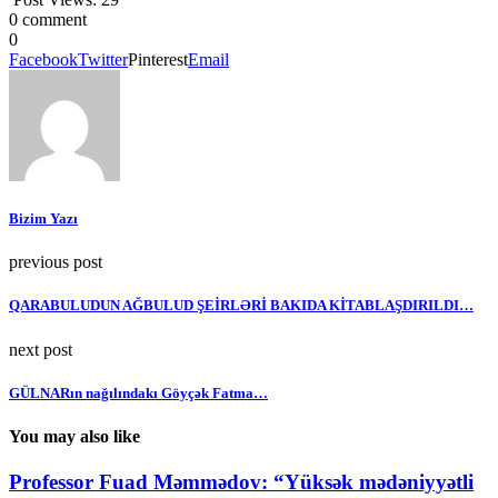
0 comment
0
Facebook
Twitter
Pinterest
Email
Bizim Yazı
previous post
QARABULUDUN AĞBULUD ŞEİRLƏRİ BAKIDA KİTABLAŞDIRILDI…
next post
GÜLNARın nağılındakı Göyçək Fatma…
You may also like
Professor Fuad Məmmədov: “Yüksək mədəniyyətli