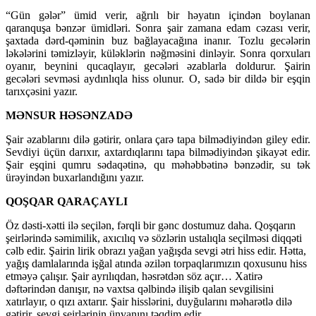
“Gün gələr” ümid verir, ağrılı bir həyatın içindən boylanan
qaranquşa bənzər ümidləri. Sonra şair zamana edam cəzası verir,
şaxtada dərd-qəminin buz bağlayacağına inanır. Tozlu gecələrin
ləkələrini təmizləyir, küləklərin nəğməsini dinləyir. Sonra qorxuları
oyanır, beynini qucaqlayır, gecələri əzablarla doldurur. Şairin
gecələri sevməsi aydınlıqla hiss olunur. O, sadə bir dildə bir eşqin
tarıxçəsini yazır.
MƏNSUR HƏSƏNZADƏ
Şair əzablarını dilə gətirir, onlara çarə tapa bilmədiyindən giley edir.
Sevdiyi üçün darıxır, axtardıqlarını tapa bilmədiyindən şikayət edir.
Şair eşqini qumru sədaqətinə, qu məhəbbətinə bənzədir, su tək
ürəyindən buxarlandığını yazır.
QOŞQAR QARAÇAYLI
Öz dəsti-xətti ilə seçilən, fərqli bir gənc dostumuz daha. Qoşqarın
şeirlərində səmimilik, axıcılıq və sözlərin ustalıqla seçilməsi diqqəti
cəlb edir. Şairin lirik obrazı yağan yağışda sevgi ətri hiss edir. Hətta,
yağış damlalarında işğal atında əzilən torpaqlarımızın qoxusunu hiss
etməyə çalışır. Şair ayrılıqdan, həsrətdən söz açır… Xatirə
dəftərindən danışır, nə vaxtsa qəlbində ilişib qalan sevgilisini
xatırlayır, o qızı axtarır. Şair hisslərini, duyğularını məharətlə dilə
gətirir, sevgi şeirlərinin ünvanını təqdim edir.