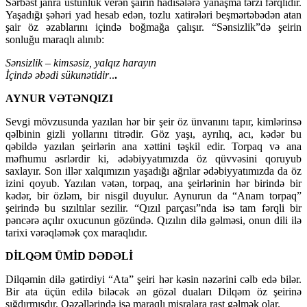
Sərbəst janra üstünlük verən şairin hadisələrə yanaşma tərzi fərqlidir.
Yaşadığı şəhəri yad hesab edən, tozlu xatirələri beşmərtəbədən atan
şair öz əzablarını içində boğmağa çalışır. “Sənsizlik”də şeirin
sonluğu maraqlı alınıb:
Sənsizlik – kimsəsiz, yalqız harayın
İçində əbədi sükunətidir
..
.
AYNUR VƏTƏNQIZI
Sevgi mövzusunda yazılan hər bir şeir öz ünvanını tapır, kimlərinsə
qəlbinin gizli yollarını titrədir. Göz yaşı, ayrılıq, acı, kədər bu
qəbildə yazılan şeirlərin ana xəttini təşkil edir. Torpaq və ana
məfhumu əsrlərdir ki, ədəbiyyatımızda öz qüvvəsini qoruyub
saxlayır. Son illər xalqımızın yaşadığı ağrılar ədəbiyyatımızda da öz
izini qoyub. Yazılan vətən, torpaq, ana şeirlərinin hər birində bir
kədər, bir özləm, bir nisgil duyulur. Aynurun da “Anam torpaq”
şeirində bu sızıltılar sezilir. “Qızıl parçası”nda isə tam fərqli bir
pəncərə açılır oxucunun gözündə. Qızılın dilə gəlməsi, onun dili ilə
tarixi vərəqləmək çox maraqlıdır.
DİLQƏM ÜMİD DƏDƏLİ
Dilqəmin dilə gətirdiyi “Ata” şeiri hər kəsin nəzərini cəlb edə bilər.
Bir ata üçün edilə biləcək ən gözəl duaları Dilqəm öz şeirinə
sığdırmışdır. Qəzəllərində isə maraqlı misralara rast gəlmək olar.