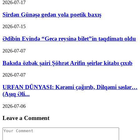
2026-07-17
Sirdən Günəşə gedən yola poetik baxış
2026-07-15
Ədibin Evində “Gecə reysinə bilet”in təqdimatı oldu
2026-07-07
Bakıda özbək şairi Şöhrət Arifin şeirlər kitabı çıxıb
2026-07-07
URFAN DÜNYASI: Kərəmi çağırıb, Dilqəmi səslər…
(Aşıq Əli...
2026-07-06
Leave a Comment