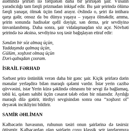
aləmində şeirləri ilə fərqlənən daha bir şeirləşən şair. Vüsalın
yaradıcılığı tam fərqli prizmadan inkişaf edir. Bu şair şeirində ölümə
fərqli yanaşır, ölmək üçün fənd arayır. Əslində o, şeiri ilə intihara
qarşı gəlir, onsuz da bu dünya yaşaya – yaşaya ölməkdir, amma,
şeirin sonunda hadisələr qəfil dəyişir, sən demə, şeir sevdiyinə
ünvanlanıbmış. Daha sonra, şair vidalaşmaqdan söz açır. Növbəti
şeirində isə əksinə, sevdiyinə xoş təsir bağışlayan etiraf edir:
Səndən bir söz almaq üçün,
Yaddaşında qalmaq üçün,
Gülüm, xoşbəxt olmaq üçün
Dəri-qabıqdan çıxıram.
İSRAİL FƏRHAD
Sərbəst şeirə üstünlük verən daha bir gənc şair. Kiçik şeirlərə dərin
mənalar yerləşdirə bilən maraqlı qələmi vardır. İstər yerin cazibə
qüvvəsini, istər Yerin kürə şəklində olmasını bir sevgi ilə bağlamaq,
təbii ki, qələm sahibi üçün cəsarət tələb edən bir nüansdır. Ayrılığı
maraqlı dilə gətirir, itirdiyi sevgisindən sonra ona “xoşbəxt ol”
deyərək incikliyini bildirir.
SAMİR ƏHLİMAN
Kəlbəcərin havasının, ruhunun təsiri onun şairlərinə də təsirsiz
ötüşmür. Kəlbəcərdən olan şairlərin çoxu klassik şeir janrlarımıza