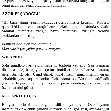
sevgilisinin səssizliyindən şikayətlənir. Sevdiyinə kölgə salan ağacın
onun üçün dar ağacı olduğunu vurğulayır.
AZƏR ELŞADOĞLU
“Bir bazar günü” şeirini oxuduqca qəribə hisslər keçirdim. Kədərə,
qəmə köklənən şeir maraqlı bənzətmələri ilə məni təsirində saxladı.
Səmimi etiraflarla zəngin nəzm nümunəsi ayrılığın verdiyi
əzablardan söhbət açır:
Məhlədə qadınlar dedi,eşitdim;
Mən sənsiz çox yetim görünürmüşəm.
ŞƏFA NUR
Şəfa ümidlərə həsr etdiyi şeiri ilə topluda yer alıb. Şair xanımın
düşüncəsində, hətta, yoxa çıxmış ümidləri belə mübarizə apararaq
geri gətirmək olar. Ümid etmək gözəl hissdir, ümid insanın yaşam
səbəbidir, yaşamaq arzusudur. Daha sonra isə “Vaxt qalmadı” adlı
şeiri ilə də şair öz fərqliliyini ortaya qoyur. Burda o, heca vəznində
öz məharətini göstərib.
MƏTANƏT ELÇİN
Rənglərin sehrini elə rənglərin dili ortaya qoyur. O, dünyanın
rəsmini çəkir – onun çəkdiyi dünyada silah, göz yaşı, əzab-əziyyət