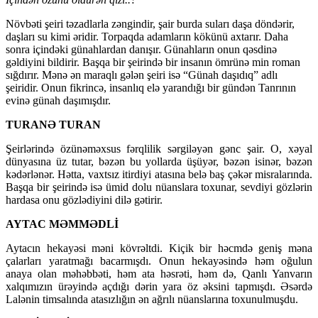
Növbəti şeiri təzadlarla zəngindir, şair burda suları daşa döndərir,
daşları su kimi əridir. Torpaqda adamların kökünü axtarır. Daha
sonra içindəki günahlardan danışır. Günahların onun qəsdinə
gəldiyini bildirir. Başqa bir şeirində bir insanın ömrünə min roman
sığdırır. Mənə ən maraqlı gələn şeiri isə “Günah daşıdıq” adlı
şeiridir. Onun fikrincə, insanlıq elə yarandığı bir gündən Tanrının
evinə günah daşımışdır.
TURANƏ TURAN
Şeirlərində özünəməxsus fərqlilik sərgiləyən gənc şair. O, xəyal
dünyasına üz tutar, bəzən bu yollarda üşüyər, bəzən isinər, bəzən
kədərlənər. Hətta, vaxtsız itirdiyi atasına belə baş çəkər misralarında.
Başqa bir şeirində isə ümid dolu nüanslara toxunar, sevdiyi gözlərin
hardasa onu gözlədiyini dilə gətirir.
AYTAC MƏMMƏDLİ
Aytacın hekayəsi məni kövrəltdi. Kiçik bir həcmdə geniş məna
çalarları yaratmağı bacarmışdı. Onun hekayəsində həm oğulun
anaya olan məhəbbəti, həm ata həsrəti, həm də, Qanlı Yanvarın
xalqımızın ürəyində açdığı dərin yara öz əksini tapmışdı. Əsərdə
Lalənin timsalında atasızlığın ən ağrılı nüanslarına toxunulmuşdu.