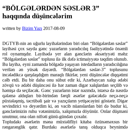
“BÖLGƏLƏRDƏN SƏSLƏR 3”
haqqında düşüncələrim
written by
Bizim Yazı
2017-08-09
DGTYB-nin ən uğurlu layihələrindən biri olan “Bölgələrdən səslər”
layihəsi çox sayda gənc yazarların yaradıcılıq fəaliyyətində önəmli
rol oynamışdır. Layihədə yer alan gənclərin əksəriyyəti məhz
“Bölgələrdən səslər” toplusu ilə ilk dəfə ictimaiyyətə təqdim olunub.
Bu layihə, eyni zamanda bölgədə yaşayan istedadların yaradıcılığına
verilən ən yüsək dəyərdi.
“Bölgələrdən səslər-3” toplusunu
incələdikcə qarşılaşdığım maraqlı fikirlər, yeni düşüncələr diqqətimi
cəlb etdi. Bu bir daha onu sübut edir ki, Azərbaycan xalqı ədəbi
zövqü və ədəbi düşüncəsi ilə hər zaman digər xalqlardan seçilib və
həmişə də seçiləcək. Gənc yazarların istər nəzmdə, istərsə də nəsrdə
qələmə aldıqları bir-birindən fərqli əsərlər gələcəkdə neçə-neçə
püxtələşmiş, təcrübəli şair və yazıçıların yetişəcəyini göstərir. Digər
sevindirici və deyərdim ki, ən vacib nüanslardan biri də budur ki,
gənclərimizin ruhu vətənimizlə, xalqımızla döyünür. Onlar düşməni
unutmur, ona olan nifrəti günü-gündən çoxalır.
Topludakı əsərlərin məna müxtəlifliyi kitaba özünəməxsus bir
rəngarənglik qatır. Burdakı əsərlərlə tanış olduqca beynimdə