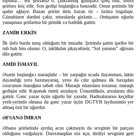
topluda… Bu şeirlərdə o, çiliklənmiş gülüşlərə qərq olur, sonra
şeirlərə köç edir. Son gedişi başlanğıca bənzədir. Onun şeirində bir
qadın ağlayır. Bəzən şeirini itirir, bəzən öz – özünə özgələşir.
Günahların dərdini çəkir, misralarda gizlənir… Əntiqənin uğurlu
yanaşması şeirlərinə bir şirinlik və bədiilik gətirir.
ZAMİR ERKİN
İlk dəfə burda tanış olduğum bir imzadır. Şeirində şairin qəribə bir
ruh halı hiss olunur. O, təklikdən şikayətlənir, “Sol yanının” ağrısını
dilə gətirir.
AMİD İSMAYIL
Əsərin başlanğıcı maraqlıdır – bir yarpağın ucada dayanması, lakin
dayandığı yerə baxmayaraq, yenə də cılız qalması ilk baxışdan
oxucunun marağına səbəb olur. Maraqlı nüanslara toxunur, maraqlı
gedişlər edir. Kəpənək ömrü arzulayır. Ümumilikdə, arzularını dilə
gətirir. Gənc yazar üçün uğurlu bir yazıdır. Hadisələrarası keçidlər
yerli-yerində olmasa da gənc yazar üçün DGTYB layihəsində yer
almaq özü bir uğurdur.
ƏFSANƏ İMRAN
Əfsanə şeirlərində ayrılıq acısı çəkməyin də sevginin bir parçası
olduğunu vurğulayır. Darıxmaqdan söz açır, itirdiyi sevgisini geri