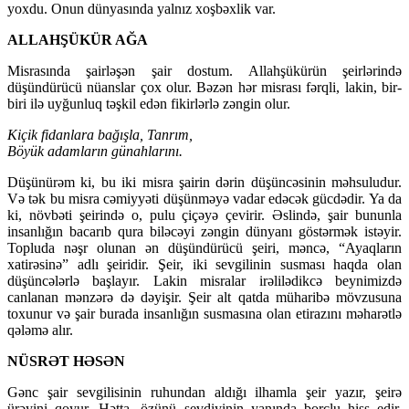
yoxdu. Onun dünyasında yalnız xoşbəxlik var.
ALLAHŞÜKÜR AĞA
Misrasında şairləşən şair dostum. Allahşükürün şeirlərində
düşündürücü nüanslar çox olur. Bəzən hər misrası fərqli, lakin, bir-
biri ilə uyğunluq təşkil edən fikirlərlə zəngin olur.
Kiçik fidanlara bağışla, Tanrım,
Böyük adamların günahlarını.
Düşünürəm ki, bu iki misra şairin dərin düşüncəsinin məhsuludur.
Və tək bu misra cəmiyyəti düşünməyə vadar edəcək gücdədir. Ya da
ki, növbəti şeirində o, pulu çiçəyə çevirir. Əslində, şair bununla
insanlığın bacarıb qura biləcəyi zəngin dünyanı göstərmək istəyir.
Topluda nəşr olunan ən düşündürücü şeiri, məncə, “Ayaqların
xatirəsinə” adlı şeiridir. Şeir, iki sevgilinin susması haqda olan
düşüncələrlə başlayır. Lakin misralar irəlilədikcə beynimizdə
canlanan mənzərə də dəyişir. Şeir alt qatda müharibə mövzusuna
toxunur və şair burada insanlığın susmasına olan etirazını məharətlə
qələmə alır.
NÜSRƏT HƏSƏN
Gənc şair sevgilisinin ruhundan aldığı ilhamla şeir yazır, şeirə
ürəyini qoyur. Hətta, özünü sevdiyinin yanında borclu hiss edir,