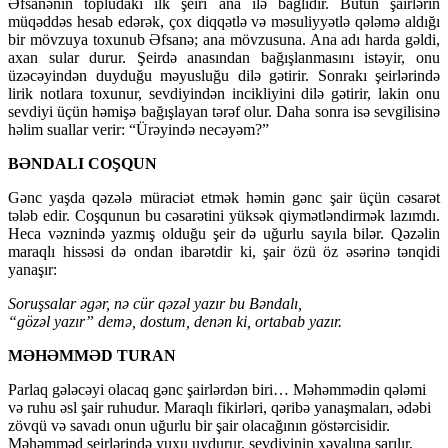
Əfsanənin topludakı ilk şeiri ana ilə bağlıdır. Bütün şairlərin
müqəddəs hesab edərək, çox diqqətlə və məsuliyyətlə qələmə aldığı
bir mövzuya toxunub Əfsanə; ana mövzusuna. Ana adı harda gəldi,
axan sular durur. Şeirdə anasından bağışlanmasını istəyir, onu
üzəcəyindən duyduğu məyusluğu dilə gətirir. Sonrakı şeirlərində
lirik notlara toxunur, sevdiyindən incikliyini dilə gətirir, lakin onu
sevdiyi üçün həmişə bağışlayan tərəf olur. Daha sonra isə sevgilisinə
həlim suallar verir: “Ürəyində necəyəm?”
BƏNDALI COŞQUN
Gənc yaşda qəzələ müraciət etmək həmin gənc şair üçün cəsarət
tələb edir. Coşqunun bu cəsarətini yüksək qiymətləndirmək lazımdı.
Heca vəznində yazmış olduğu şeir də uğurlu sayıla bilər. Qəzəlin
maraqlı hissəsi də ondan ibarətdir ki, şair özü öz əsərinə tənqidi
yanaşır:
Soruşsalar əgər, nə cür qəzəl yazır bu Bəndalı,
“gözəl yazır” demə, dostum, denən ki, ortabab yazır.
MƏHƏMMƏD TURAN
Parlaq gələcəyi olacaq gənc şairlərdən biri… Məhəmmədin qələmi
və ruhu əsl şair ruhudur. Maraqlı fikirləri, qəribə yanaşmaları, ədəbi
zövqü və savadı onun uğurlu bir şair olacağının göstərcisidir.
Məhəmməd şeirlərində yuxu uydurur, sevdiyinin xəyalına sarılır,