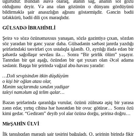
uğurudur. Bundan əlavə olaraq, atanın sağ, ananın sol gözü
olduğunu deyir. Və ana olan gözünün o dünyanı gördüyünü
bildirməklə şair anasızlığın ağısını göstərmişdir. Gəncin bədii
təfəkkürü, bədii dili çox maraqlıdır.
GÜLSADƏ İBRAHİMLİ
Şeirə və sözə özünəməxsus yanaşan, sözlə gəzintiyə çıxan, sözdən
söz yaradan bir gənc yazar daha. Gülsadənin sərbəst janrda yazdığı
şeirlərindəki təsvirləri çox ustalıqla işlənib. O, ayrılığı ifadə edən bir
şəhərdə sağollaşır sevdası ilə… Sonra “Bir şeirlik ölüm” yaşayır.
Tanrıdan bir qat aşağı, özündən bir qat yuxarı olan Əcəl adama
səslənir. Başqa bir şeirində vağzal abu-havası yaradır:
…Dəli sevgisindən itkin düşdüyüm
o kişi bir oğlan atası olar,
Mənim saçlarımda səndən yadigar
taleyi naməlum ağ telim qalar…
Bəzən şeirlərində qaranlığa vurular, özünü zülmətə aşiq bir yarasa
zənn edər, yırtıq cibinə hər həsrətdən bir ovuc götürər… Sonra özü
kimi gedər. “Gedirəm” deyib yol alar özünə dorğu, şeirinə doğru…
MirŞAHİN ÜLVİ
İlk tanışlıqdan maraqlı şair təsirini bağışladı. O, şeirinin birində fikir