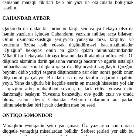
canlanan maraqlı fikirləri belə bir yazı ilə oxucularla bölüşmək
istədim.
CAHANDAR AYBƏR
Qarşımda nə qədər bir–birindən fərqli şeir və ya hekayə olsa da
həmin yazıların içindən Cahandarın yazısını mütləq seçə bilərəm.
Onun özünəməxsusluğu şeiriyyətə yanaşma tərzi, fərqliliyi və
oxucunu özünə cəlb edərək düşündürməyi bacarmağındadır.
“Quzğun” hekayəsi onun ən gözəl qələm nümunələrindəndir.
Müəllif bu hekayədə birbaşa insanın daxili aləminə nüfuz edir. O,
düşüncə aləminin dərin qatlarına varmağı bacarır və uğurlu ustalıqla
müharibələrə, zorakılıqlara qarşı öz düşüncəsini sərgiləyir. Quzğun
beynini didib yediyi əsgərin düşüncəsinə əsir olur, sonra gedib onun
düşmənini parçalayır. Bu dəfə isə qarşı tərəfin əsgərinin qəlbini
yeyir. Yenə də uğurlu bir keçidlə əsərin ən maraqlı hissəsinə yol alır
– quzğun artıq müharibəni sevmir, o, tərk etdiyi yuvası üçün
darıxmağa başlayır. Yuvasına bənzətdiyi evə gedib çıxır və orada
ölümə salam deyir. Cahandar Aybərin qələminin ən parlaq
nümunələrindən biri hesab edərdim mən bu əsəri.
ƏNTİQƏ SƏMƏNDƏR
Maraqlıdır Əntiqənin şeirə yanaşması. Öz yazılarına son dərəcə
diqqətlə yanaşdığı misralardan bəllidir. Sərbəst şeirləri yer alıb bu