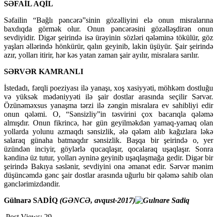
SƏFAİL AQİL
Səfailin “Bağlı pəncərə”sinin gözəlliyini elə onun misralarına
baxdıqda görmək olur. Onun pəncərəsini gözəlləşdirən onun
sevdiyidir. Digər şeirində isə ürəyinin sözləri qələminə tökülür, göz
yaşları əllərində hönkürür, qalın geyinib, lakin üşüyür. Şair şeirində
azır, yolları itirir, hər kəs yatan zaman şair ayılır, misralara sarılır.
SƏRVƏR KAMRANLI
İstedadı, fərqli poeziyası ilə yanaşı, xoş xasiyyəti, möhkəm dostluğu
və yüksək mədəniyyəti ilə şair dostlar arasında seçilir Sərvər.
Özünəməxsus yanaşma tərzi ilə zəngin misralara ev sahibliyi edir
onun qələmi. O, “Sənsizliy”in təsvirini çox bacarıqla qələmə
almışdır. Onun fikrincə, hər gün geyilməkdən yamaq-yamaq olan
yollarda yolunu azmaqdı sənsizlik, ələ qələm alıb kağızlara ləkə
salaraq günaha batmaqdır sənsizlik. Başqa bir şeirində o, yer
üzündən inciyir, göylərlə qucaqlaşır, qocalaraq uşaqlaşır. Sonra
kəndinə üz tutur, yolları əyninə geyinib uşaqlaşmağa gedir. Digər bir
şeirində Bakıya səslənir, sevdiyini ona əmanət edir. Sərvər mənim
düşüncəmdə gənc şair dostlar arasında uğurlu bir qələmə sahib olan
gənclərimizdəndir.
Gülnarə SADİQ
(GƏNCƏ, avqust-2017)
Post Views:
29