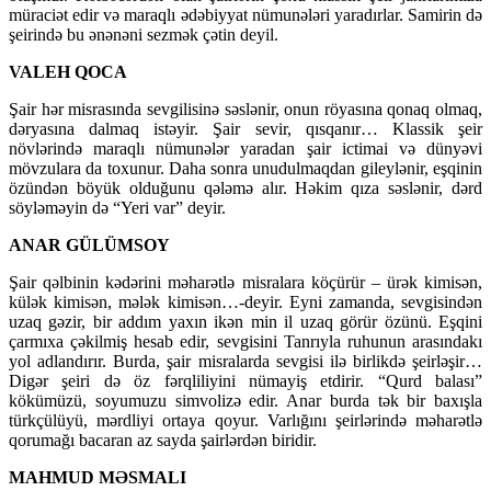
müraciət edir və maraqlı ədəbiyyat nümunələri yaradırlar. Samirin də
şeirində bu ənənəni sezmək çətin deyil.
VALEH QOCA
Şair hər misrasında sevgilisinə səslənir, onun röyasına qonaq olmaq,
dəryasına dalmaq istəyir. Şair sevir, qısqanır… Klassik şeir
növlərində maraqlı nümunələr yaradan şair ictimai və dünyəvi
mövzulara da toxunur. Daha sonra unudulmaqdan gileylənir, eşqinin
özündən böyük olduğunu qələmə alır. Həkim qıza səslənir, dərd
söyləməyin də “Yeri var” deyir.
ANAR GÜLÜMSOY
Şair qəlbinin kədərini məharətlə misralara köçürür – ürək kimisən,
külək kimisən, mələk kimisən…-deyir. Eyni zamanda, sevgisindən
uzaq gəzir, bir addım yaxın ikən min il uzaq görür özünü. Eşqini
çarmıxa çəkilmiş hesab edir, sevgisini Tanrıyla ruhunun arasındakı
yol adlandırır. Burda, şair misralarda sevgisi ilə birlikdə şeirləşir…
Digər şeiri də öz fərqliliyini nümayiş etdirir. “Qurd balası”
kökümüzü, soyumuzu simvolizə edir. Anar burda tək bir baxışla
türkçülüyü, mərdliyi ortaya qoyur. Varlığını şeirlərində məharətlə
qorumağı bacaran az sayda şairlərdən biridir.
MAHMUD MƏSMALI