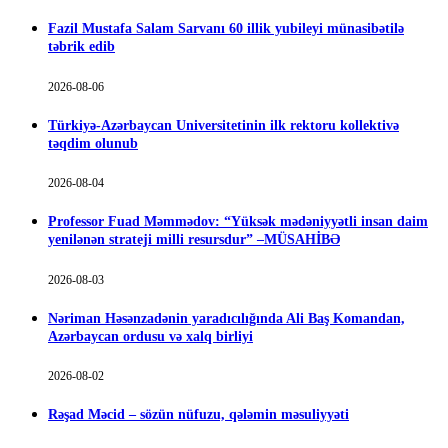
Fazil Mustafa Salam Sarvanı 60 illik yubileyi münasibətilə
təbrik edib
2026-08-06
Türkiyə-Azərbaycan Universitetinin ilk rektoru kollektivə
təqdim olunub
2026-08-04
Professor Fuad Məmmədov: “Yüksək mədəniyyətli insan daim
yenilənən strateji milli resursdur” –MÜSAHİBƏ
2026-08-03
Nəriman Həsənzadənin yaradıcılığında Ali Baş Komandan,
Azərbaycan ordusu və xalq birliyi
2026-08-02
Rəşad Məcid – sözün nüfuzu, qələmin məsuliyyəti