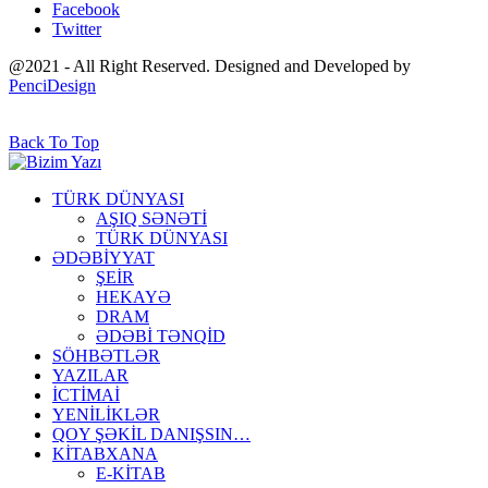
Facebook
Twitter
@2021 - All Right Reserved. Designed and Developed by
PenciDesign
Back To Top
TÜRK DÜNYASI
AŞIQ SƏNƏTİ
TÜRK DÜNYASI
ƏDƏBİYYAT
ŞEİR
HEKAYƏ
DRAM
ƏDƏBİ TƏNQİD
SÖHBƏTLƏR
YAZILAR
İCTİMAİ
YENİLİKLƏR
QOY ŞƏKİL DANIŞSIN…
KİTABXANA
E-KİTAB