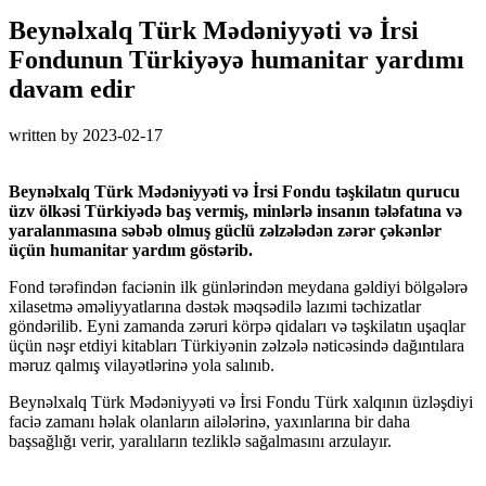
Beynəlxalq Türk Mədəniyyəti və İrsi
Fondunun Türkiyəyə humanitar yardımı
davam edir
written by
2023-02-17
Beynəlxalq Türk Mədəniyyəti və İrsi Fondu təşkilatın qurucu
üzv ölkəsi Türkiyədə baş vermiş, minlərlə insanın tələfatına və
yaralanmasına səbəb olmuş güclü zəlzələdən zərər çəkənlər
üçün humanitar yardım göstərib.
Fond tərəfindən faciənin ilk günlərindən meydana gəldiyi bölgələrə
xilasetmə əməliyyatlarına dəstək məqsədilə lazımi təchizatlar
göndərilib. Eyni zamanda zəruri körpə qidaları və təşkilatın uşaqlar
üçün nəşr etdiyi kitabları Türkiyənin zəlzələ nəticəsində dağıntılara
məruz qalmış vilayətlərinə yola salınıb.
Beynəlxalq Türk Mədəniyyəti və İrsi Fondu Türk xalqının üzləşdiyi
faciə zamanı həlak olanların ailələrinə, yaxınlarına bir daha
başsağlığı verir, yaralıların tezliklə sağalmasını arzulayır.