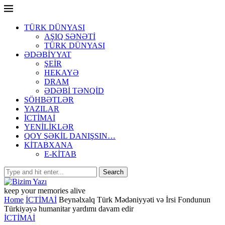
TÜRK DÜNYASI
AŞIQ SƏNƏTİ
TÜRK DÜNYASI
ƏDƏBİYYAT
ŞEİR
HEKAYƏ
DRAM
ƏDƏBİ TƏNQİD
SÖHBƏTLƏR
YAZILAR
İCTİMAİ
YENİLİKLƏR
QOY ŞƏKİL DANIŞSIN…
KİTABXANA
E-KİTAB
keep your memories alive
Home
İCTİMAİ
Beynəlxalq Türk Mədəniyyəti və İrsi Fondunun
Türkiyəyə humanitar yardımı davam edir
İCTİMAİ