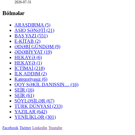
2026-07-31
Bölmələr
ARAŞDIRMA
(5)
AŞIQ SƏNƏTİ
(21)
BAŞ YAZI
(551)
E-KİTAB
(2)
ƏDƏBİ GÜNDƏM
(9)
ƏDƏBİYYAT
(19)
HEKAYƏ
(6)
HEKAYƏ
(1)
İCTİMAİ
(218)
İLK ADDIM
(2)
Kateqoriyasız
(6)
QOY ŞƏKİL DANIŞSIN…
(16)
ŞEİR
(16)
ŞEİR
(61)
SÖYLƏŞİLƏR
(67)
TÜRK DÜNYASI
(233)
YAZILAR
(642)
YENİLİKLƏR
(301)
Facebook
Twitter
Linkedin
Youtube