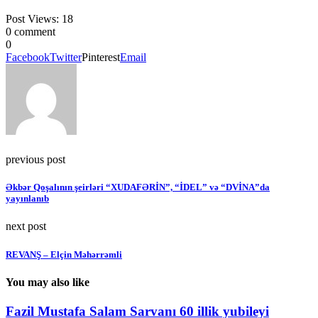
Post Views:
18
0 comment
0
Facebook
Twitter
Pinterest
Email
previous post
Əkbər Qoşalının şeirləri “XUDAFƏRİN”, “İDEL” və “DVİNA”da
yayınlanıb
next post
REVANŞ – Elçin Məhərrəmli
You may also like
Fazil Mustafa Salam Sarvanı 60 illik yubileyi