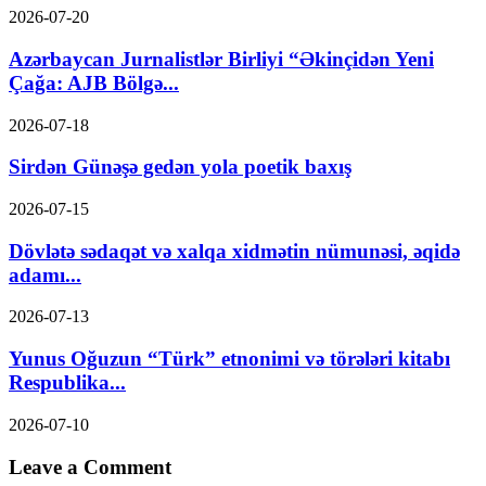
2026-07-20
Azərbaycan Jurnalistlər Birliyi “Əkinçidən Yeni
Çağa: AJB Bölgə...
2026-07-18
Sirdən Günəşə gedən yola poetik baxış
2026-07-15
Dövlətə sədaqət və xalqa xidmətin nümunəsi, əqidə
adamı...
2026-07-13
Yunus Oğuzun “Türk” etnonimi və törələri kitabı
Respublika...
2026-07-10
Leave a Comment