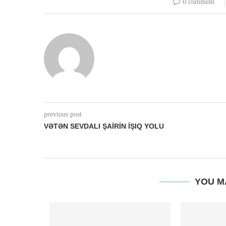
0 comment
previous post
VƏTƏN SEVDALI ŞAİRİN İŞIQ YOLU
YOU M