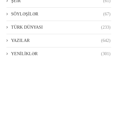
ŞEİR
(61)
SÖYLƏŞİLƏR
(67)
TÜRK DÜNYASI
(233)
YAZILAR
(642)
B BEYNƏLXALQ TƏŞKILATLARA
2026-07-22
SƏSLƏNIB
YENİLİKLƏR
(301)
2026-07-30