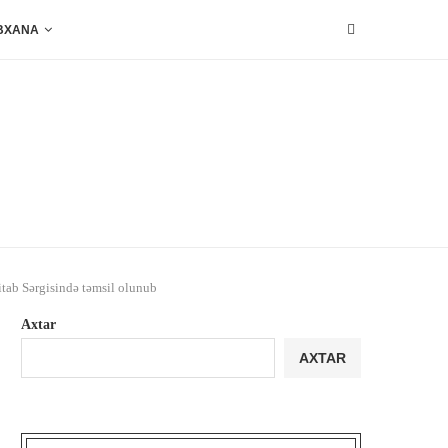
BXANA
tab Sərgisində təmsil olunub
Axtar
AXTAR