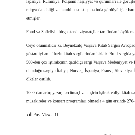
İspaniya, Rumıniya, Polşanın nəşriyyat və qurumları ilə görüşlə
miqyasda təbliği və tanıdılması istiqamətində gördüyü işlər bar
etmişlər.
Fond və Səfirliyin birgə stendi ziyarətçilər tərəfindən böyük ma
Qeyd olunmalıdır ki, Beynəlxalq Varşava Kitab Sərgisi Avropad
göstərdiyi ən nüfuzlu kitab sərgilərindən biridir. Bu il sərgidə 
500-dən çox iştirakçının qatıldığı sərgi Varşava Mədəniyyət və
olunduğu sərgiyə İtaliya, Norveç, İspaniya, Fransa, Slovakiya,
ölkələr qatılıb.
1000-dən artıq yazar, tərcüməçi və naşirin iştirak etdiyi kitab s
müzakirələr və konsert proqramları olmaqla 4 gün ərzində 270-d
Post Views:
11