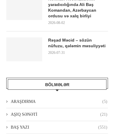
yaradıcılığında Ali Baş
Komandan, Azərbaycan
ordusu və xalq birliyi
2026-08-02
Rəşad Məcid – sözün
nüfuzu, qələmin məsuliyyəti
2026-07-31
BÖLMƏLƏR
ARAŞDIRMA
(5)
AŞIQ SƏNƏTİ
(21)
BAŞ YAZI
(551)