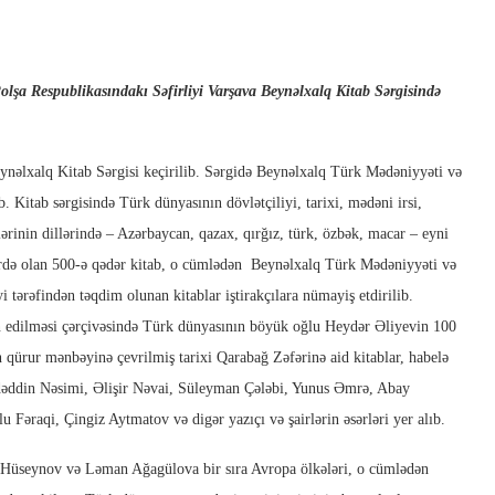
lşa Respublikasındakı Səfirliyi Varşava Beynəlxalq Kitab Sərgisində
ynəlxalq Kitab Sərgisi keçirilib. Sərgidə Beynəlxalq Türk Mədəniyyəti və
b. Kitab sərgisində Türk dünyasının dövlətçiliyi, tarixi, mədəni irsi,
ərinin dillərində – Azərbaycan, qazax, qırğız, türk, özbək, macar – eyni
llərdə olan 500-ə qədər kitab, o cümlədən Beynəlxalq Türk Mədəniyyəti və
i tərəfindən təqdim olunan kitablar iştirakçılara nümayiş etdirilib.
an edilməsi çərçivəsində Türk dünyasının böyük oğlu Heydər Əliyevin 100
 qürur mənbəyinə çevrilmiş tarixi Qarabağ Zəfərinə aid kitablar, habelə
dəddin Nəsimi, Əlişir Nəvai, Süleyman Çələbi, Yunus Əmrə, Abay
əraqi, Çingiz Aytmatov və digər yazıçı və şairlərin əsərləri yer alıb.
 Hüseynov və Ləman Ağagülova bir sıra Avropa ölkələri, o cümlədən