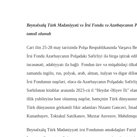
Beynəlxalq Türk Mədəniyyəti və İrsi Fondu və Azərbaycanın Po
təmsil olunub
Cari ilin 25-28 may tarixində Polşa Respublikasında Varşava Be
İrsi Fondu Azərbaycanın Polşadakı Səfirliyi ilə birgə iştirak edi
incəsənəti, ədəbiyyatı ilə bağlı Fondun üzv və müşahidəçi ölkəl
zamanda ingilis, rus, polyak, ərəb, alman, italyan və digər di
İrsi Fondunun nəşrləri, eləcə də Azərbaycanın Polşadakı Səfirliy
Sərhilənən kitablar arasında 2023-cü il “Heydər Əliyev İli” el
illik yubileyinə həsr olunmuş nəşrlər, həmçinin Türk dünyasının
Türk dünyasının görkəmli fikir adamları Nizami Gəncəvi, İma
Kunanbayev, Toktakul Satılkanov, Muxtar Auvezov, Məhdimqulu F
Beynəlxalq Türk Mədəniyyəti irsi Fondunun əməkdaşları Fərid