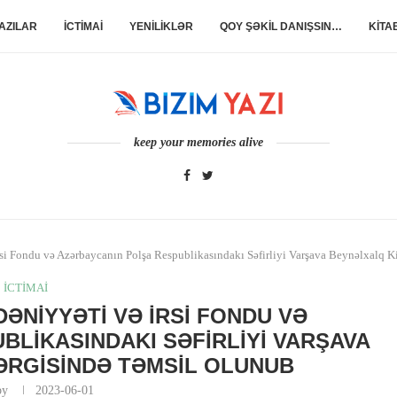
AZILAR
İCTİMAİ
YENİLİKLƏR
QOY ŞƏKİL DANIŞSIN…
KİTA
keep your memories alive
i Fondu və Azərbaycanın Polşa Respublikasındakı Səfirliyi Varşava Beynəlxalq Ki
İCTİMAİ
ƏNIYYƏTI VƏ İRSI FONDU VƏ
BLIKASINDAKI SƏFIRLIYI VARŞAVA
ƏRGISINDƏ TƏMSIL OLUNUB
 by
2023-06-01