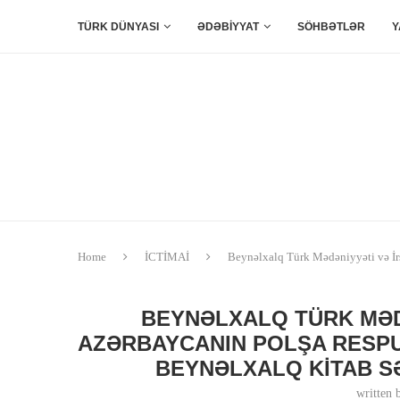
TÜRK DÜNYASI
ƏDƏBİYYAT
SÖHBƏTLƏR
Y
Home
İCTİMAİ
Beynəlxalq Türk Mədəniyyəti və İrs
BEYNƏLXALQ TÜRK MƏD
AZƏRBAYCANIN POLŞA RESPU
BEYNƏLXALQ KITAB S
written