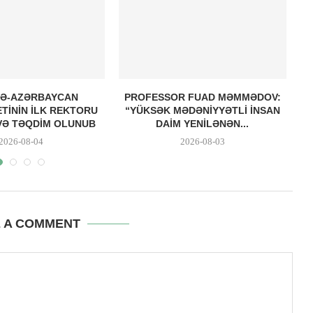
YƏ-AZƏRBAYCAN
PROFESSOR FUAD MƏMMƏDOV:
AJ
ETININ ILK REKTORU
“YÜKSƏK MƏDƏNIYYƏTLI INSAN
VƏ TƏQDIM OLUNUB
DAIM YENILƏNƏN...
2026-08-04
2026-08-03
E A COMMENT