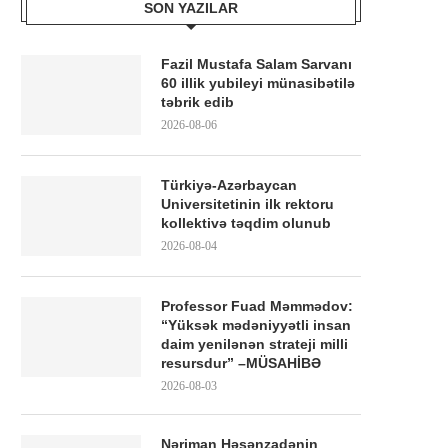
SON YAZILAR
Fazil Mustafa Salam Sarvanı
60 illik yubileyi münasibətilə
təbrik edib
2026-08-06
Türkiyə-Azərbaycan
Universitetinin ilk rektoru
kollektivə təqdim olunub
2026-08-04
Professor Fuad Məmmədov:
“Yüksək mədəniyyətli insan
daim yenilənən strateji milli
resursdur” –MÜSAHİBƏ
2026-08-03
Nəriman Həsənzadənin