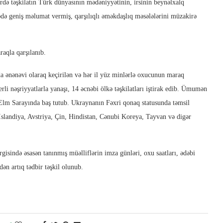
rdə təşkilatın Türk dünyasının mədəniyyətinin, irsinin beynəlxalq
ədə geniş məlumat vermiş, qarşılıqlı əməkdaşlıq məsələlərini müzakirə
raqla qarşılanıb.
a ənənəvi olaraq keçirilən və hər il yüz minlərlə oxucunun maraq
yerli nəşriyyatlarla yanaşı, 14 əcnəbi ölkə təşkilatları iştirak edib. Ümumən
 Elm Sarayında baş tutub. Ukraynanın Fəxri qonaq statusunda təmsil
 İslandiya, Avstriya, Çin, Hindistan, Cənubi Koreya, Tayvan və digər
ərgisində əsasən tanınmış müəlliflərin imza günləri, oxu saatları, ədəbi
ən artıq tədbir təşkil olunub.