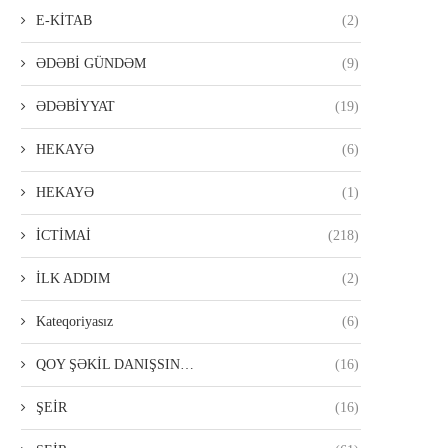
E-KİTAB
(2)
ƏDƏBİ GÜNDƏM
(9)
ƏDƏBİYYAT
(19)
HEKAYƏ
(6)
HEKAYƏ
(1)
İCTİMAİ
(218)
İLK ADDIM
(2)
Kateqoriyasız
(6)
QOY ŞƏKİL DANIŞSIN…
(16)
ŞEİR
(16)