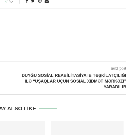
0
next post
DUYĞU SOSIAL REABILITASIYA İB TƏŞKILATÇILIĞI
ILƏ “UŞAQLAR ÜÇÜN SOSIAL XIDMƏT MƏRKƏZI”
YARADILIB
AY ALSO LIKE