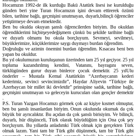
Hocamızın 1992-de ilk kurduğu Bakü Atatürk lisesi ise kurulduğu
günden beri yine Turan Hocamızın işini devam ettirerek özünü
bilen, tarihine bağlı, geçmişini unutmayan, duyarlı,bilinçli öğrenciler
yetiştirmeye devam etmektedir.
Ben bu okulda okuyan şanslı öğrencilerden biriyim. Bu okuldan
öğrendiklerimi hiçbirşeyedeğişmem çünkü bu şekilde tarihine bağlı
ve duyarlı olmamı bu okula borçluyum. Sevmeyi, sevilmeyi,
büyüklerimize, küçüklerimize saygı duymayı burdan öğrendim.
Doğruluğu ve azimin önemini burdan öğrendim. Kısacası beni ben
yapan bu okuldur.
Bu yıl okulumuzun kuruluşunun üzerinden tam 25 yıl geçiyor. 25 yıl
topluma kazandırılmış kendini, Vatanını, bayragını seven,
türklügünden gurur duyan binlerce çocuk demektir. 25 yılUlu
önderler – Mustafa Kemal Atatürkün “Azerbaycanın kederi
kederimiz, sevinci sevincimizdir”, Haydar Aliyevin “Türkiye ile
Azerbaycan bir millet iki devletdir” prinsipine sadık, tarihine bağlı,
geçmişini unutmayan və geleceyin kurucuları olan gençler demektir
.
P.S. Turan Yazgan Hocamızı görmek çok az kişiye kısmet olmuştur,
ben bu şanslı insanlardan biriyim. Onun okulunda okumak da çok
büyük bir ayrıcalıktır. Bu açıdan da çok şanslı birisiyim. Ve bilinçli,
duyarlı, hür düşünceli, Türk olarak büyüdüğüm için Ona çok şey
borçluyum. Bu yıllarda anladımki Türk olmak için gerçekten Türk
olmak lazım. Yani tam bir Türk gibi düşünmek, tam bir Türk gibi