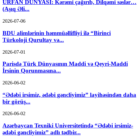
URFAN DÜNYASI: Kərəmi çağırıb, Dilqəmi səslər…
(Aşıq Əli...
2026-07-06
BDU alimlərinin həmmüəllifliyi ilə “Birinci
Türkoloji Qurultay və...
2026-07-01
Parisdə Türk Dünyasının Maddi və Qeyri-Maddi
İrsinin Qorunmasına...
2026-06-02
“Ədəbi irsimiz, ədəbi gəncliyimiz” layihəsindən daha
bir görüş...
2026-06-02
Azərbaycan Texniki Universitetində “Ədəbi irsimiz-
ədəbi gəncliyimiz” adlı tədbir...