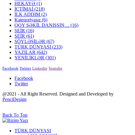
HEKAYƏ
(1)
İCTİMAİ
(218)
İLK ADDIM
(2)
Kateqoriyasız
(6)
QOY ŞƏKİL DANIŞSIN…
(16)
ŞEİR
(16)
ŞEİR
(61)
SÖYLƏŞİLƏR
(67)
TÜRK DÜNYASI
(233)
YAZILAR
(642)
YENİLİKLƏR
(301)
Facebook
Twitter
Linkedin
Youtube
Facebook
Twitter
@2021 - All Right Reserved. Designed and Developed by
PenciDesign
Back To Top
TÜRK DÜNYASI