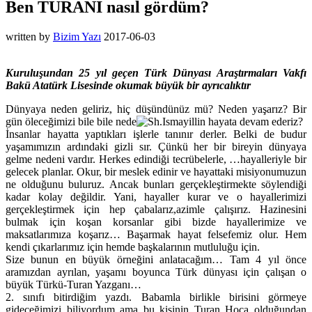
Ben TURANI nasıl gördüm?
written by
Bizim Yazı
2017-06-03
Kuruluşundan 25 yıl geçen Türk Dünyası Araştırmaları Vakfı
Bakü Atatürk Lisesinde okumak büyük bir ayrıcalıktır
Dünyaya neden geliriz, hiç düşündünüz mü? Neden yaşarız? Bir
gün öleceğimizi bile bile nede
n hayata devam ederiz?
İnsanlar hayatta yaptıkları işlerle tanınır derler. Belki de budur
yaşamımızın ardındaki gizli sır. Çünkü her bir bireyin dünyaya
gelme nedeni vardır. Herkes edindiği tecrübelerle, …hayalleriyle bir
gelecek planlar. Okur, bir meslek edinir ve hayattaki misiyonumuzun
ne olduğunu buluruz. Ancak bunları gerçekleştirmekte söylendiği
kadar kolay değildir.
Yani, hayaller kurar ve o hayallerimizi
gerçekleştirmek için hep çabalarız,azimle çalışırız. Hazinesini
bulmak için koşan korsanlar gibi bizde hayallerimize ve
maksatlarımıza koşarız… Başarmak hayat felsefemiz olur. Hem
kendi çıkarlarımız için hemde başkalarının mutluluğu için.
Size bunun en büyük örneğini anlatacağım… Tam 4 yıl önce
aramızdan ayrılan, yaşamı boyunca Türk dünyası için çalışan o
büyük Türkü-Turan Yazganı…
2. sınıfı bitirdiğim yazdı. Babamla birlikle birisini görmeye
gideceğimizi biliyordum ama bu kişinin Turan Hoca olduğundan