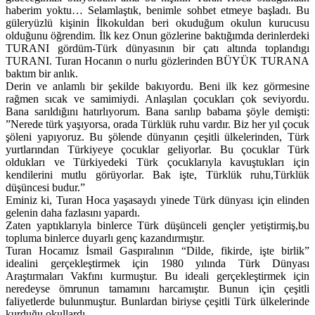
haberim yoktu… Selamlaştık, benimle sohbet etmeye başladı. Bu
güleryüzlü kişinin İlkokuldan beri okuduğum okulun kurucusu
olduğunu öğrendim. İlk kez Onun gözlerine baktığımda derinlerdeki
TURANI gördüm-Türk dünyasının bir çatı altında toplandıgı
TURANI. Turan Hocanın o nurlu gözlerinden BÜYÜK TURANA
baktım bir anlık.
Derin ve anlamlı bir şekilde bakıyordu. Beni ilk kez görmesine
rağmen sıcak ve samimiydi. Anlaşılan çocukları çok seviyordu.
Bana sarıldığını hatırlıyorum. Bana sarılıp babama şöyle demişti:
”Nerede türk yaşıyorsa, orada Türklük ruhu vardır. Biz her yıl çocuk
şöleni yapıyoruz. Bu şölende dünyanın çeşitli ülkelerinden, Türk
yurtlarından Türkiyeye çocuklar geliyorlar. Bu çocuklar Türk
oldukları ve Türkiyedeki Türk çocuklarıyla kavuştukları için
kendilerini mutlu görüyorlar. Bak işte, Türklük ruhu,Türklük
düşüncesi budur.”
Eminiz ki, Turan Hoca yaşasaydı yinede Türk dünyası için elinden
gelenin daha fazlasını yapardı.
Zaten yaptıklarıyla binlerce Türk düşünceli gençler yetiştirmiş,bu
topluma binlerce duyarlı genç kazandırmıştır.
Turan Hocamız İsmail Gaspıralının “Dilde, fikirde, işte birlik”
idealini gerçekleştirmek için 1980 yılında Türk Dünyası
Araştırmaları Vakfını kurmuştur. Bu ideali gerçekleştirmek için
neredeyse ömrunun tamamını harcamıştır. Bunun için çeşitli
faliyetlerde bulunmuştur. Bunlardan biriyse çeşitli Türk ülkelerinde
kurduğu okullardı.