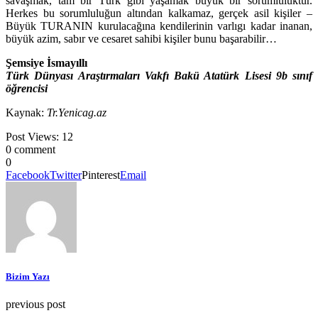
savaşmak, tam bir Türk gibi yaşamak büyük bir sorumluluktur.
Herkes bu sorumluluğun altından kalkamaz, gerçek asil kişiler –
Büyük TURANIN kurulacağına kendilerinin varlıgı kadar inanan,
büyük azim, sabır ve cesaret sahibi kişiler bunu başarabilir…
Şemsiye İsmayıllı
Türk Dünyası Araştırmaları Vakfı Bakü Atatürk Lisesi 9b sınıf
öğrencisi
Kaynak:
Tr.Yenicag.az
Post Views:
12
0 comment
0
Facebook
Twitter
Pinterest
Email
Bizim Yazı
previous post