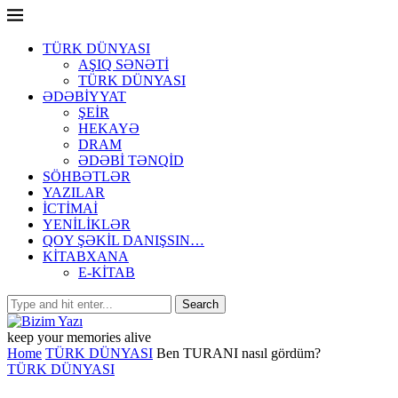
TÜRK DÜNYASI
AŞIQ SƏNƏTİ
TÜRK DÜNYASI
ƏDƏBİYYAT
ŞEİR
HEKAYƏ
DRAM
ƏDƏBİ TƏNQİD
SÖHBƏTLƏR
YAZILAR
İCTİMAİ
YENİLİKLƏR
QOY ŞƏKİL DANIŞSIN…
KİTABXANA
E-KİTAB
keep your memories alive
Home
TÜRK DÜNYASI
Ben TURANI nasıl gördüm?
TÜRK DÜNYASI