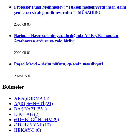
Professor Fuad Məmmədov: “Yüksək mədəniyyətli insan daim
yenilənən strateji milli resursdur” –MÜSAHİBƏ
2026-08-03
Nəriman Həsənzadənin yaradıcılığında Ali Baş Komandan,
Azərbaycan ordusu və xalq birliyi
2026-08-02
Rəşad Məcid – sözün nüfuzu, qələmin məsuliyyəti
2026-07-31
Bölmələr
ARAŞDIRMA
(5)
AŞIQ SƏNƏTİ
(21)
BAŞ YAZI
(551)
E-KİTAB
(2)
ƏDƏBİ GÜNDƏM
(9)
ƏDƏBİYYAT
(19)
HEKAYƏ
(6)