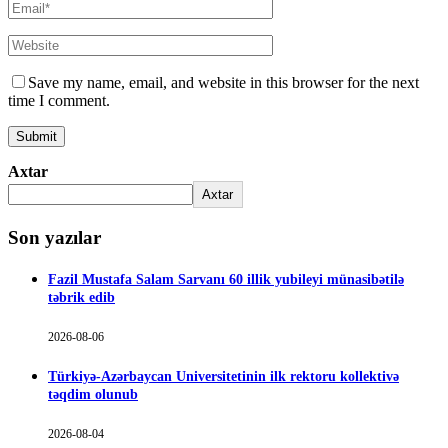
Save my name, email, and website in this browser for the next
time I comment.
Axtar
Axtar
Son yazılar
Fazil Mustafa Salam Sarvanı 60 illik yubileyi münasibətilə
təbrik edib
2026-08-06
Türkiyə-Azərbaycan Universitetinin ilk rektoru kollektivə
təqdim olunub
2026-08-04