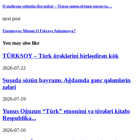
O məhrəm şəfqətin ilıq nəfəsi – Тепла мимолётная милость…
next post
Utanmıyor Musun O Fıkrayı Anlatmaya?
You may also like
TÜRKSOY – Türk ürəklərini birləşdirən kök
2026-07-22
Şuşada sözün bayramı, Ağdamda gənc qələmlərin
zəfəri
2026-07-19
Yunus Oğuzun “Türk” etnonimi və törələri kitabı
Respublika...
2026-07-10