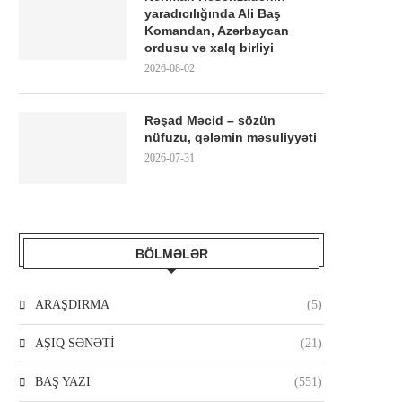
yaradıcılığında Ali Baş
Komandan, Azərbaycan
ordusu və xalq birliyi
2026-08-02
Rəşad Məcid – sözün
nüfuzu, qələmin məsuliyyəti
2026-07-31
BÖLMƏLƏR
ARAŞDIRMA
(5)
AŞIQ SƏNƏTİ
(21)
BAŞ YAZI
(551)