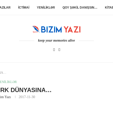
AZILAR
İCTİMAİ
YENİLİKLƏR
QOY ŞƏKİL DANIŞSIN…
KİTA
keep your memories alive
INA…
ENİLİKLƏR
ÜRK DÜNYASINA…
im Yazı
2017-11-30