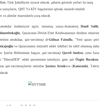
Bakı Türk Şəhidliyini ziyarət edəcək, şəhərin görməli yerləri ilə tanış
 və yazıçıların, QHT Və KİV başçılarının iştirakı nəzərdə tutulub.
rı və alimlər məzruələrlə çıxış edəcək.
ı, əməkdar mədəniyyət işçisi, tanınmış yazıçı-dramaturq
Danil Salih
,
Ahmetbekoğlu
, Qazaxıstan Dövlət Elmi Kitabxanasının direktor müavini
tetinin əməkdaşı, şair-tərcüməçi
dr.
Gülnaz Faizulla
, “Yeni qazax şeiri
kkajıoğlu
və Qazaxıstanın müxtəlif ədəbi ödülləri ilə təltif olunmuş daha
Gənc Şairlər Bölümünün başçısı, şair-tərcüməçi
Qavril Andros
, yenə Saxa
ki “DünyaDER” ədəbi qurumunun təmsilçisi, gənc şair
Özgür Bacaksız
,
tan şair-tərcüməçilərini təmsilən
Şoxista Artuk
ova (
Kamranlı)
, Təbriz
edəcək.