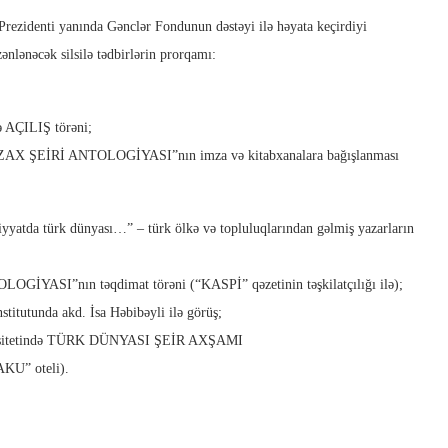
rezidenti yanında Gənclər Fondunun dəstəyi ilə həyata keçirdiyi
nəcək silsilə tədbirlərin prorqamı:
 AÇILIŞ törəni;
ZAX ŞEİRİ ANTOLOGİYASI”nın imza və kitabxanalara bağışlanması
yatda türk dünyası…” – türk ölkə və topluluqlarından gəlmiş yazarların
ASI”nın təqdimat törəni (“KASPİ” qəzetinin təşkilatçılığı ilə);
tutunda akd. İsa Həbibəyli ilə görüş;
ersitetində TÜRK DÜNYASI ŞEİR AXŞAMI
AKU” oteli).