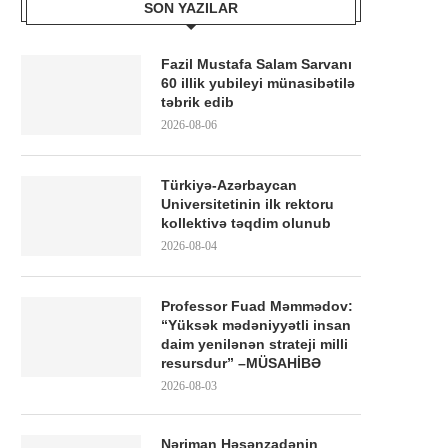
SON YAZILAR
Fazil Mustafa Salam Sarvanı
60 illik yubileyi münasibətilə
təbrik edib
2026-08-06
Türkiyə-Azərbaycan
Universitetinin ilk rektoru
kollektivə təqdim olunub
2026-08-04
Professor Fuad Məmmədov:
“Yüksək mədəniyyətli insan
daim yenilənən strateji milli
resursdur” –MÜSAHİBƏ
2026-08-03
Nəriman Həsənzadənin