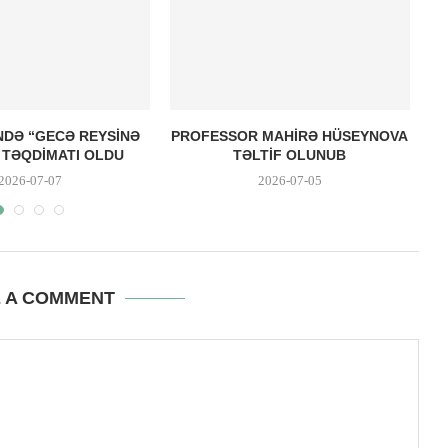
INDƏ “GECƏ REYSINƏ
PROFESSOR MAHIRƏ HÜSEYNOVA
N TƏQDIMATI OLDU
TƏLTIF OLUNUB
2026-07-07
2026-07-05
E A COMMENT