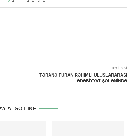
0
next post
TƏRANƏ TURAN RƏHİMLİ ULUSLARARASI
ƏDƏBİYYAT ŞÖLƏNİNDƏ
AY ALSO LIKE