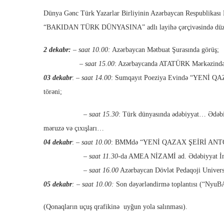
Dünya Gənc Türk Yazarlar Birliyinin Azərbaycan Respublikası P
“BAKIDAN TÜRK DÜNYASINA” adlı layihə çərçivəsində düzənlə
2 dekabr:
– saat 10.00:
Azərbaycan Mətbuat Şurasında görüş;
– saat 15.00
: Azərbaycanda ATATÜRK Mərkəzində
03 dekabr
: –
saat 14.00
: Sumqayıt Poeziya Evində “YENİ QA
törəni;
– saat 15.30
: Türk dünyasında ədəbiyyat… Ədəbiy
məruzə və çıxışları…
04 dekabr
: –
saat 10.00
: BMMdə “YENİ QAZAX ŞEİRİ ANTOLOGİY
– saat 11.30
-da AMEA NİZAMİ ad. Ədəbiyyat İnsti
– saat 16.00
Azərbaycan Dövlət Pedaqoji Univ
05 dekabr
: – saat 10.00:
Son dəyərləndirmə toplantısı (“NyuB
(Qonaqların uçuş qrafikinə uyğun yola salınması).