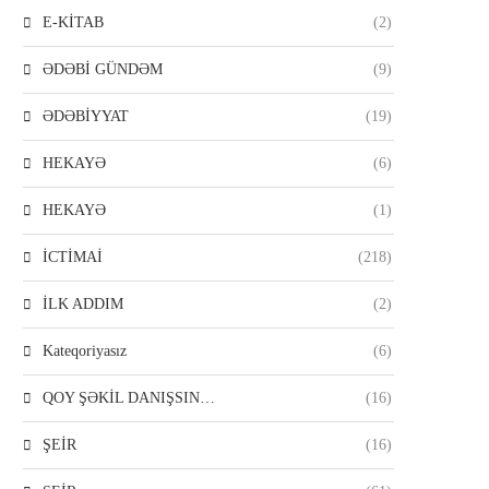
E-KİTAB
(2)
ƏDƏBİ GÜNDƏM
(9)
ƏDƏBİYYAT
(19)
HEKAYƏ
(6)
HEKAYƏ
(1)
İCTİMAİ
(218)
İLK ADDIM
(2)
Kateqoriyasız
(6)
QOY ŞƏKİL DANIŞSIN…
(16)
ŞEİR
(16)