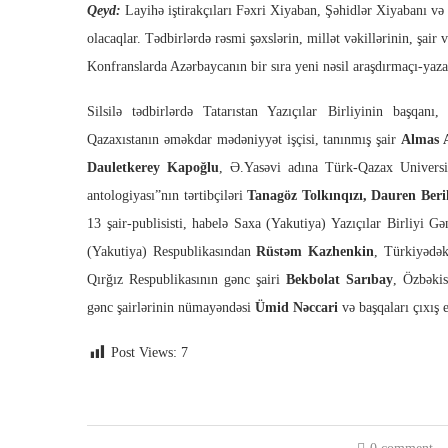
Qeyd:
Layihə iştirakçıları Fəxri Xiyaban, Şəhidlər Xiyabanı və 
olacaqlar. Tədbirlərdə rəsmi şəxslərin, millət vəkillərinin, şair
Konfranslarda Azərbaycanın bir sıra yeni nəsil araşdırmaçı-yaza
Silsilə tədbirlərdə Tatarıstan Yazıçılar Birliyinin başqan
Qazaxıstanın əməkdar mədəniyyət işçisi, tanınmış şair
Almas 
Dauletkerey Kapoğlu
, Ə.Yasəvi adına Türk-Qazax Universi
antologiyası”nın tərtibçiləri
Tanagöz Tolkınqızı, Dauren Beri
13 şair-publisisti, habelə Saxa (Yakutiya) Yazıçılar Birliyi 
(Yakutiya) Respublikasından
Rüstəm Kazhenkin
, Türkiyədə
Qırğız Respublikasının gənc şairi
Bekbolat Sarıbay
, Özbəkis
gənc şairlərinin nümayəndəsi
Ümid Nəccari
və başqaları çıxış 
Post Views:
7