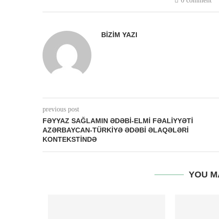
0 comment
BIZIM YAZI
previous post
FƏYYAZ SAĞLAMIN ƏDƏBİ-ELMİ FƏALİYYƏTİ
AZƏRBAYCAN-TÜRKİYƏ ƏDƏBİ ƏLAQƏLƏRİ
KONTEKSTİNDƏ
YOU M