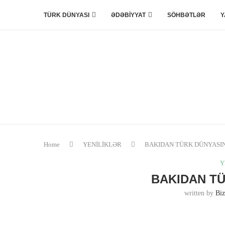
TÜRK DÜNYASI
ƏDƏBİYYAT
SÖHBƏTLƏR
Y
Home
YENİLİKLƏR
BAKIDAN TÜRK DÜNYAS
Y
BAKIDAN T
written by
Biz