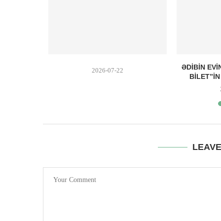
 DIRI BABA
ƏDIBIN EV
2026-07-22
 EDIBLƏR
BILET”I
LEAV