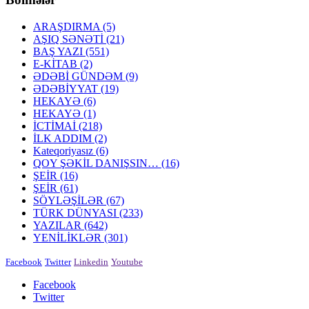
ARAŞDIRMA
(5)
AŞIQ SƏNƏTİ
(21)
BAŞ YAZI
(551)
E-KİTAB
(2)
ƏDƏBİ GÜNDƏM
(9)
ƏDƏBİYYAT
(19)
HEKAYƏ
(6)
HEKAYƏ
(1)
İCTİMAİ
(218)
İLK ADDIM
(2)
Kateqoriyasız
(6)
QOY ŞƏKİL DANIŞSIN…
(16)
ŞEİR
(16)
ŞEİR
(61)
SÖYLƏŞİLƏR
(67)
TÜRK DÜNYASI
(233)
YAZILAR
(642)
YENİLİKLƏR
(301)
Facebook
Twitter
Linkedin
Youtube
Facebook
Twitter