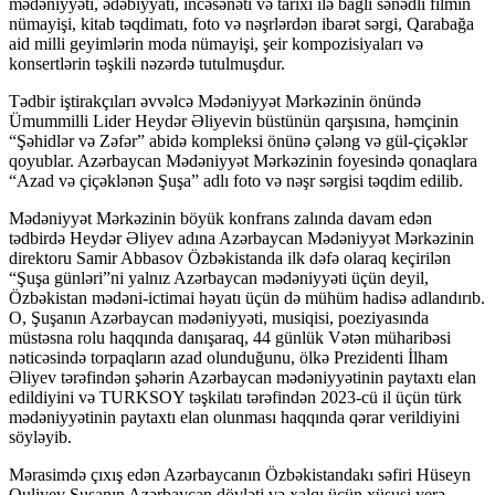
mədəniyyəti, ədəbiyyatı, incəsənəti və tarixi ilə bağlı sənədli filmin
nümayişi, kitab təqdimatı, foto və nəşrlərdən ibarət sərgi, Qarabağa
aid milli geyimlərin moda nümayişi, şeir kompozisiyaları və
konsertlərin təşkili nəzərdə tutulmuşdur.
Tədbir iştirakçıları əvvəlcə Mədəniyyət Mərkəzinin önündə
Ümummilli Lider Heydər Əliyevin büstünün qarşısına, həmçinin
“Şəhidlər və Zəfər” abidə kompleksi önünə çələng və gül-çiçəklər
qoyublar. Azərbaycan Mədəniyyət Mərkəzinin foyesində qonaqlara
“Azad və çiçəklənən Şuşa” adlı foto və nəşr sərgisi təqdim edilib.
Mədəniyyət Mərkəzinin böyük konfrans zalında davam edən
tədbirdə Heydər Əliyev adına Azərbaycan Mədəniyyət Mərkəzinin
direktoru Samir Abbasov Özbəkistanda ilk dəfə olaraq keçirilən
“Şuşa günləri”ni yalnız Azərbaycan mədəniyyəti üçün deyil,
Özbəkistan mədəni-ictimai həyatı üçün də mühüm hadisə adlandırıb.
O, Şuşanın Azərbaycan mədəniyyəti, musiqisi, poeziyasında
müstəsna rolu haqqında danışaraq, 44 günlük Vətən müharibəsi
nəticəsində torpaqların azad olunduğunu, ölkə Prezidenti İlham
Əliyev tərəfindən şəhərin Azərbaycan mədəniyyətinin paytaxtı elan
edildiyini və TURKSOY təşkilatı tərəfindən 2023-cü il üçün türk
mədəniyyətinin paytaxtı elan olunması haqqında qərar verildiyini
söyləyib.
Mərasimdə çıxış edən Azərbaycanın Özbəkistandakı səfiri Hüseyn
Quliyev Şuşanın Azərbaycan dövləti və xalqı üçün xüsusi yerə