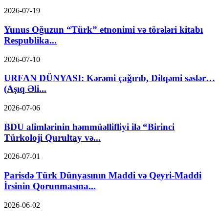
2026-07-19
Yunus Oğuzun “Türk” etnonimi və törələri kitabı
Respublika...
2026-07-10
URFAN DÜNYASI: Kərəmi çağırıb, Dilqəmi səslər…
(Aşıq Əli...
2026-07-06
BDU alimlərinin həmmüəllifliyi ilə “Birinci
Türkoloji Qurultay və...
2026-07-01
Parisdə Türk Dünyasının Maddi və Qeyri-Maddi
İrsinin Qorunmasına...
2026-06-02