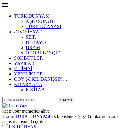
TÜRK DÜNYASI
AŞIQ SƏNƏTİ
TÜRK DÜNYASI
ƏDƏBİYYAT
ŞEİR
HEKAYƏ
DRAM
ƏDƏBİ TƏNQİD
SÖHBƏTLƏR
YAZILAR
İCTİMAİ
YENİLİKLƏR
QOY ŞƏKİL DANIŞSIN…
KİTABXANA
E-KİTAB
keep your memories alive
Home
TÜRK DÜNYASI
Özbəkistanda Şuşa Günlərinin rəsmi
açılış mərasimi keçirilib
TÜRK DÜNYASI