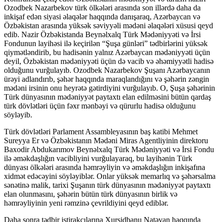
Ozodbek Nazarbekov türk ölkələri arasında son illərdə daha da
inkişaf edən siyasi əlaqələr haqqında danışaraq, Azərbaycan və
Özbəkistan arasında yüksək səviyyəli mədəni əlaqələri xüsusi qeyd
edib. Nazir Özbəkistanda Beynəlxalq Türk Mədəniyyəti və İrsi
Fondunun layihəsi ilə keçirilən “Şuşa günləri” tədbirlərini yüksək
qiymətləndirib, bu hadisənin yalnız Azərbaycan mədəniyyəti üçün
deyil, Özbəkistan mədəniyyəti üçün də vacib və əhəmiyyətli hadisə
olduğunu vurğulayıb. Ozodbek Nazarbekov Şuşanı Azərbaycanın
ürəyi adlandırıb, şəhər haqqında maraqlandığını və şəhərin zəngin
mədəni irsinin onu heyrətə gətirdiyini vurğulayıb. O, Şuşa şəhərinin
Türk dünyasının mədəniyyət paytaxtı elan edilməsini bütün qardaş
türk dövlətləri üçün fəxr mənbəyi və qürurlu hadisə olduğunu
söyləyib.
Türk dövlətləri Parlament Assambleyasının baş katibi Mehmet
Sureyya Er və Özbəkistanın Mədəni Miras Agentliyinin direktoru
Baxodir Abdukarımov Beynəlxalq Türk Mədəniyyəti və İrsi Fondu
ilə əməkdaşlığın vacibliyini vurğulayaraq, bu layihənin Türk
dünyası ölkələri arasında həmrəyliyin və əməkdaşlığın inkişafına
xidmət edəcəyini söyləyiblər. Onlar yüksək memarlıq və şəhərsalma
sənətinə malik, tarixi Şuşanın türk dünyasının mədəniyyət paytaxtı
elan olunmasını, şəhərin bütün türk dünyasının birlik və
həmrəyliyinin yeni rəmzinə çevrildiyini qeyd ediblər.
Daha sonra tədbir iştirakçılarına Xurşidbanu Natəvan haqqında