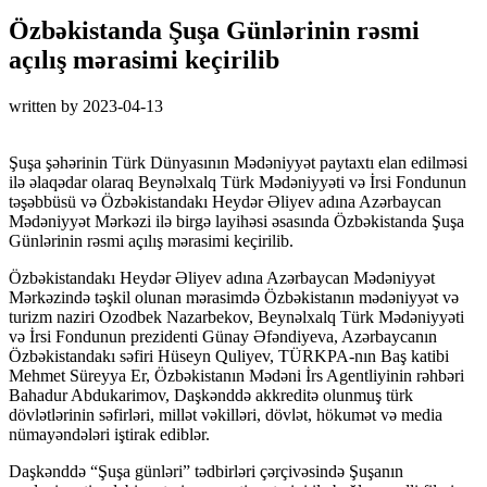
Özbəkistanda Şuşa Günlərinin rəsmi
açılış mərasimi keçirilib
written by
2023-04-13
Şuşa şəhərinin Türk Dünyasının Mədəniyyət paytaxtı elan edilməsi
ilə əlaqədar olaraq Beynəlxalq Türk Mədəniyyəti və İrsi Fondunun
təşəbbüsü və Özbəkistandakı Heydər Əliyev adına Azərbaycan
Mədəniyyət Mərkəzi ilə birgə layihəsi əsasında Özbəkistanda Şuşa
Günlərinin rəsmi açılış mərasimi keçirilib.
Özbəkistandakı Heydər Əliyev adına Azərbaycan Mədəniyyət
Mərkəzində təşkil olunan mərasimdə Özbəkistanın mədəniyyət və
turizm naziri Ozodbek Nazarbekov, Beynəlxalq Türk Mədəniyyəti
və İrsi Fondunun prezidenti Günay Əfəndiyeva, Azərbaycanın
Özbəkistandakı səfiri Hüseyn Quliyev, TÜRKPA-nın Baş katibi
Mehmet Süreyya Er, Özbəkistanın Mədəni İrs Agentliyinin rəhbəri
Bahadur Abdukarimov, Daşkənddə akkreditə olunmuş türk
dövlətlərinin səfirləri, millət vəkilləri, dövlət, hökumət və media
nümayəndələri iştirak ediblər.
Daşkənddə “Şuşa günləri” tədbirləri çərçivəsində Şuşanın