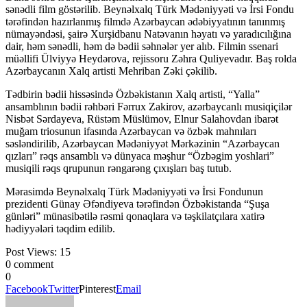
sənədli film göstərilib. Beynəlxalq Türk Mədəniyyəti və İrsi Fondu
tərəfindən hazırlanmış filmdə Azərbaycan ədəbiyyatının tanınmış
nümayəndəsi, şairə Xurşidbanu Natəvanın həyatı və yaradıcılığına
dair, həm sənədli, həm də bədii səhnələr yer alıb. Filmin ssenari
müəllifi Ülviyyə Heydərova, rejissoru Zəhra Quliyevadır. Baş rolda
Azərbaycanın Xalq artisti Mehriban Zəki çəkilib.
Tədbirin bədii hissəsində Özbəkistanın Xalq artisti, “Yalla”
ansamblının bədii rəhbəri Fərrux Zakirov, azərbaycanlı musiqiçilər
Nisbət Sərdayeva, Rüstəm Müslümov, Elnur Salahovdan ibarət
muğam triosunun ifasında Azərbaycan və özbək mahnıları
səsləndirilib, Azərbaycan Mədəniyyət Mərkəzinin “Azərbaycan
qızları” rəqs ansamblı və dünyaca məşhur “Özbəgim yoshlari”
musiqili rəqs qrupunun rəngarəng çıxışları baş tutub.
Mərasimdə Beynəlxalq Türk Mədəniyyəti və İrsi Fondunun
prezidenti Günay Əfəndiyeva tərəfindən Özbəkistanda “Şuşa
günləri” münasibətilə rəsmi qonaqlara və təşkilatçılara xatirə
hədiyyələri təqdim edilib.
Post Views:
15
0 comment
0
Facebook
Twitter
Pinterest
Email