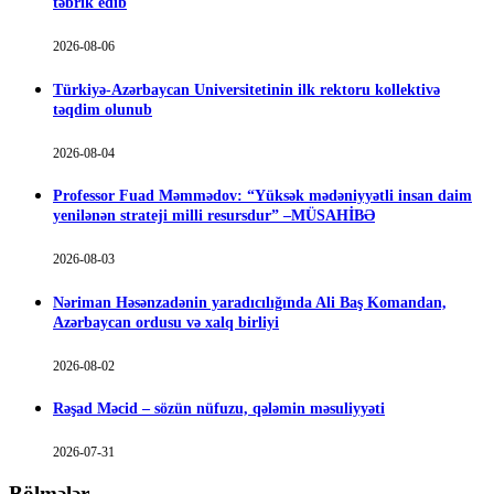
təbrik edib
2026-08-06
Türkiyə-Azərbaycan Universitetinin ilk rektoru kollektivə
təqdim olunub
2026-08-04
Professor Fuad Məmmədov: “Yüksək mədəniyyətli insan daim
yenilənən strateji milli resursdur” –MÜSAHİBƏ
2026-08-03
Nəriman Həsənzadənin yaradıcılığında Ali Baş Komandan,
Azərbaycan ordusu və xalq birliyi
2026-08-02
Rəşad Məcid – sözün nüfuzu, qələmin məsuliyyəti
2026-07-31
Bölmələr