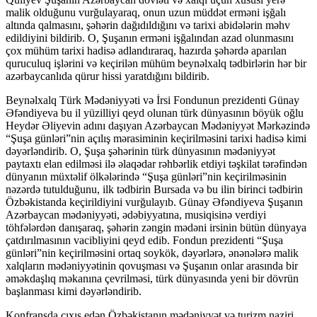
malik olduğunu vurğulayaraq, onun uzun müddət erməni işğalı
altında qalmasını, şəhərin dağıdıldığını və tarixi abidələrin məhv
edildiyini bildirib. O, Şuşanın erməni işğalından azad olunmasını
çox mühüm tarixi hadisə adlandıraraq, hazırda şəhərdə aparılan
quruculuq işlərini və keçirilən mühüm beynəlxalq tədbirlərin hər bir
azərbaycanlıda qürur hissi yaratdığını bildirib.
Beynəlxalq Türk Mədəniyyəti və İrsi Fondunun prezidenti Günay
Əfəndiyeva bu il yüzilliyi qeyd olunan türk dünyasının böyük oğlu
Heydər Əliyevin adını daşıyan Azərbaycan Mədəniyyət Mərkəzində
“Şuşa günləri”nin açılış mərasiminin keçirilməsini tarixi hadisə kimi
dəyərləndirib. O, Şuşa şəhərinin türk dünyasının mədəniyyət
paytaxtı elan edilməsi ilə əlaqədar rəhbərlik etdiyi təşkilat tərəfindən
dünyanın müxtəlif ölkələrində “Şuşa günləri”nin keçirilməsinin
nəzərdə tutulduğunu, ilk tədbirin Bursada və bu ilin birinci tədbirin
Özbəkistanda keçirildiyini vurğulayıb. Günay Əfəndiyeva Şuşanın
Azərbaycan mədəniyyəti, ədəbiyyatına, musiqisinə verdiyi
töhfələrdən danışaraq, şəhərin zəngin mədəni irsinin bütün dünyaya
çatdırılmasının vacibliyini qeyd edib. Fondun prezidenti “Şuşa
günləri”nin keçirilməsini ortaq soykök, dəyərlərə, ənənələrə malik
xalqların mədəniyyətinin qovuşması və Şuşanın onlar arasında bir
əməkdaşlıq məkanına çevrilməsi, türk dünyasında yeni bir dövrün
başlanması kimi dəyərləndirib.
Konfransda çıxış edən Özbəkistanın mədəniyyət və turizm naziri