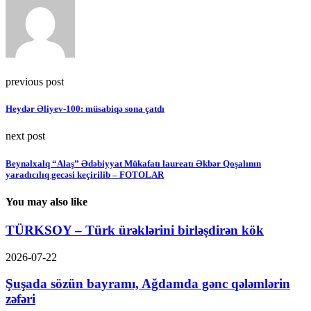
previous post
Heydər Əliyev-100: müsabiqə sona çatdı
next post
Beynəlxalq “Alaş” Ədəbiyyat Mükafatı laureatı Əkbər Qoşalının
yaradıcılıq gecəsi keçirilib – FOTOLAR
You may also like
TÜRKSOY – Türk ürəklərini birləşdirən kök
2026-07-22
Şuşada sözün bayramı, Ağdamda gənc qələmlərin
zəfəri