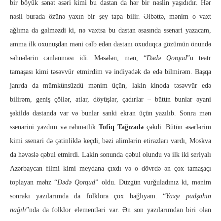
bir böyük sənət əsəri kimi bu dastan da hər bir nəslin yaşıdıdır. Hər
nəsil burada özünə yaxın bir şey tapa bilir. Əlbəttə, mənim o vaxt
ağlıma da gəlməzdi ki, nə vaxtsa bu dastan əsasında ssenari yazacam,
amma ilk oxunuşdan məni cəlb edən dastanı oxuduqca gözümün önündə
səhnələrin canlanması idi. Məsələn, mən, “
Dədə Qorqud
”u teatr
tamaşası kimi təsəvvür etmirdim və indiyədək də edə bilmirəm. Başqa
janrda da mümkünsüzdü mənim üçün, lakin kinoda təsəvvür edə
bilirəm, geniş çöllər, atlar, döyüşlər, çadırlar – bütün bunlar əyani
şəkildə dastanda var və bunlar sanki ekran üçün yazılıb. Sonra mən
ssenarini yazdım və rəhmətlik
Tofiq Tağızadə
çəkdi. Bütün əsərlərim
kimi ssenari də çətinliklə keçdi, bəzi alimlərin etirazları vardı, Moskva
da həvəslə qəbul etmirdi. Lakin sonunda qəbul olundu və ilk iki seriyalı
Azərbaycan filmi kimi meydana çıxdı və o dövrdə ən çox tamaşaçı
toplayan məhz “
Dədə Qorqud
” oldu. Düzgün vurğuladınız ki, mənim
sonrakı yazılarımda da folklora çox bağlıyam. “
Yaxşı padşahın
nağılı
”nda da folklor elementləri var. Ən son yazılarımdan biri olan