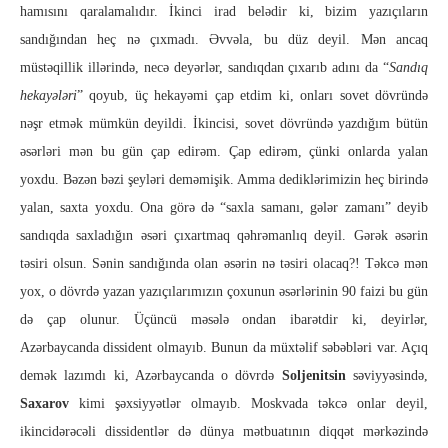
hamısını qaralamalıdır. İkinci irad belədir ki, bizim yazıçıların
sandığından heç nə çıxmadı. Əvvəla, bu düz deyil. Mən ancaq
müstəqillik illərində, necə deyərlər, sandıqdan çıxarıb adını da “
Sandıq
hekayələri
” qoyub, üç hekayəmi çap etdim ki, onları sovet dövründə
nəşr etmək mümkün deyildi. İkincisi, sovet dövründə yazdığım bütün
əsərləri mən bu gün çap edirəm. Çap edirəm, çünki onlarda yalan
yoxdu. Bəzən bəzi şeyləri deməmişik. Amma dediklərimizin heç birində
yalan, saxta yoxdu. Ona görə də “saxla samanı, gələr zamanı” deyib
sandıqda saxladığın əsəri çıxartmaq qəhrəmanlıq deyil. Gərək əsərin
təsiri olsun. Sənin sandığında olan əsərin nə təsiri olacaq?! Təkcə mən
yox, o dövrdə yazan yazıçılarımızın çoxunun əsərlərinin 90 faizi bu gün
də çap olunur. Üçüncü məsələ ondan ibarətdir ki, deyirlər,
Azərbaycanda dissident olmayıb. Bunun da müxtəlif səbəbləri var. Açıq
demək lazımdı ki, Azərbaycanda o dövrdə
Soljenitsin
səviyyəsində,
Saxarov
kimi şəxsiyyətlər olmayıb. Moskvada təkcə onlar deyil,
ikincidərəcəli dissidentlər də dünya mətbuatının diqqət mərkəzində