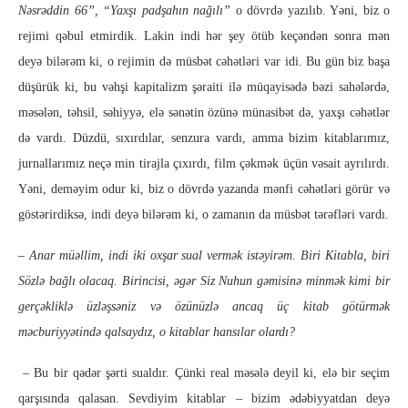
Nəsrəddin 66”, “Yaxşı padşahın nağılı”
o dövrdə yazılıb. Yəni, biz o
rejimi qəbul etmirdik. Lakin indi hər şey ötüb keçəndən sonra mən
deyə bilərəm ki, o rejimin də müsbət cəhətləri var idi. Bu gün biz başa
düşürük ki, bu vəhşi kapitalizm şəraiti ilə müqayisədə bəzi sahələrdə,
məsələn, təhsil, səhiyyə, elə sənətin özünə münasibət də, yaxşı cəhətlər
də vardı. Düzdü, sıxırdılar, senzura vardı, amma bizim kitablarımız,
jurnallarımız neçə min tirajla çıxırdı, film çəkmək üçün vəsait ayrılırdı.
Yəni, deməyim odur ki, biz o dövrdə yazanda mənfi cəhətləri görür və
göstərirdiksə, indi deyə bilərəm ki, o zamanın da müsbət tərəfləri vardı.
–
Anar müəllim, indi iki oxşar sual vermək istəyirəm. Biri Kitabla, biri
Sözlə bağlı olacaq. Birincisi, əgər Siz Nuhun gəmisinə minmək kimi bir
gerçəkliklə üzləşsəniz və özünüzlə ancaq üç kitab götürmək
məcburiyyətində qalsaydız, o kitablar hansılar olardı?
– Bu bir qədər şərti sualdır. Çünki real məsələ deyil ki, elə bir seçim
qarşısında qalasan. Sevdiyim kitablar – bizim ədəbiyyatdan deyə