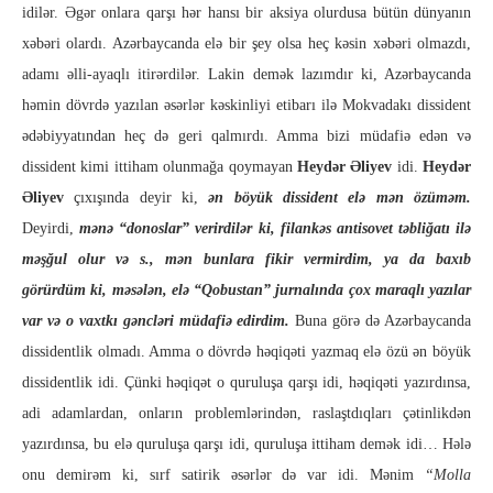
idilər. Əgər onlara qarşı hər hansı bir aksiya olurdusa bütün dünyanın
xəbəri olardı. Azərbaycanda elə bir şey olsa heç kəsin xəbəri olmazdı,
adamı əlli-ayaqlı itirərdilər. Lakin demək lazımdır ki, Azərbaycanda
həmin dövrdə yazılan əsərlər kəskinliyi etibarı ilə Mokvadakı dissident
ədəbiyyatından heç də geri qalmırdı. Amma bizi müdafiə edən və
dissident kimi ittiham olunmağa qoymayan
Heydər Əliyev
idi.
Heydər
Əliyev
çıxışında deyir ki,
ən böyük dissident elə mən özüməm.
Deyirdi,
mənə “donoslar” verirdilər ki, filankəs antisovet təbliğatı ilə
məşğul olur və s., mən bunlara fikir vermirdim, ya da baxıb
görürdüm ki, məsələn, elə “Qobustan” jurnalında çox maraqlı yazılar
var və o vaxtkı gəncləri müdafiə edirdim.
Buna görə də Azərbaycanda
dissidentlik olmadı. Amma o dövrdə həqiqəti yazmaq elə özü ən böyük
dissidentlik idi. Çünki həqiqət o quruluşa qarşı idi, həqiqəti yazırdınsa,
adi adamlardan, onların problemlərindən, raslaştdıqları çətinlikdən
yazırdınsa, bu elə quruluşa qarşı idi, quruluşa ittiham demək idi… Hələ
onu demirəm ki, sırf satirik əsərlər də var idi. Mənim
“Molla