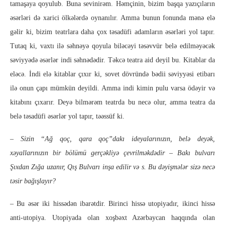
tamaşaya qoyulub. Buna sevinirəm. Həmçinin, bizim başqa yazıçıların
əsərləri də xarici ölkələrdə oynanılır. Amma bunun fonunda mənə elə
gəlir ki, bizim teatrlara daha çox təsadüfi adamların əsərləri yol tapır.
Tutaq ki, vaxtı ilə səhnəyə qoyula biləcəyi təsəvvür belə edilməyəcək
səviyyədə əsərlər indi səhnədədir. Təkcə teatra aid deyil bu. Kitablar da
eləcə. İndi elə kitablar çıxır ki, sovet dövründə bədii səviyyəsi etibarı
ilə onun çapı mümkün deyildi. Amma indi kimin pulu varsa ödəyir və
kitabını çıxarır. Deyə bilmərəm teatrda bu necə olur, amma teatra da
belə təsadüfi əsərlər yol tapır, təəssüf ki.
– Sizin “Ağ qoç, qara qoç”dakı ideyalarınızın, belə deyək,
xəyallarınızın bir bölümü gerçəkliyə çevrilməkdədir – Bakı bulvarı
Şıxdan Zığa uzanır, Qış Bulvarı inşa edilir və s. Bu dəyişmələr sizə necə
təsir bağışlayır?
– Bu əsər iki hissədən ibarətdir. Birinci hissə utopiyadır, ikinci hissə
anti-utopiya. Utopiyada olan xoşbəxt Azərbaycan haqqında olan