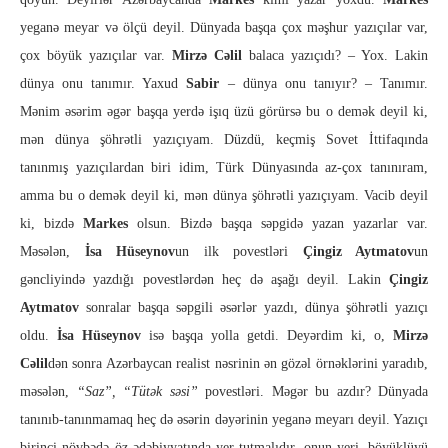
yeganə meyar və ölçü deyil. Dünyada başqa çox məşhur yazıçılar var,
çox böyük yazıçılar var.
Mirzə Cəlil
balaca yazıçıdı? – Yox. Lakin
dünya onu tanımır. Yaxud
Sabir
– dünya onu tanıyır? – Tanımır.
Mənim əsərim əgər başqa yerdə işıq üzü görürsə bu o demək deyil ki,
mən dünya şöhrətli yazıçıyam. Düzdü, keçmiş Sovet İttifaqında
tanınmış yazıçılardan biri idim, Türk Dünyasında az-çox tanınıram,
amma bu o demək deyil ki, mən dünya şöhrətli yazıçıyam. Vacib deyil
ki, bizdə
Markes
olsun. Bizdə başqa səpgidə yazan yazarlar var.
Məsələn,
İsa Hüseynov
un ilk povestləri
Çingiz Aytmatov
un
gəncliyində yazdığı povestlərdən heç də aşağı deyil. Lakin
Çingiz
Aytmatov
sonralar başqa səpgili əsərlər yazdı, dünya şöhrətli yazıçı
oldu.
İsa Hüseynov
isə başqa yolla getdi. Deyərdim ki, o,
Mirzə
Cəlil
dən sonra Azərbaycan realist nəsrinin ən gözəl örnəklərini yaradıb,
məsələn,
“Saz”, “Tütək səsi”
povestləri. Məgər bu azdır? Dünyada
tanınıb-tanınmamaq heç də əsərin dəyərinin yeganə meyarı deyil. Yazıçı
birinci növbədə öz ədəbiyyatında yer tutmalıdır, onun yeri, böyüklüyü