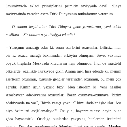
ümumiyyətlə əxlaqi prinsiplərini primitiv səviyyədə deyil, dünya
səviyyəsində yaradan əsərə Türk Dünyasının mükafatının verərdim.
– O zaman keçid alaq Türk Dünyası gənc yazarlarına, yeni ədəbi
nəsillərə… Siz onlara nəyi tövsiyyə edərdiz?
– Yazıçının umacağı odur ki, onun əsərlərini oxusunlar. Bilirsiz, mən
bir az oxucu marağı baxımından ərköyün olmuşam. Sovet vaxtında
böyük tirajlarla Moskvada kitablarım nəşr olunurdu. İndi də müxtəlif
ölkələrdə, özəlliklə Türkiyədə çıxır. Amma mən hiss edəndə ki, mənim
əsərlərim oxunmur, xüsusilə gənclər tərəfindən oxunmur, bu məni çox
ağrıdır. Kimin üçün yazırıq biz?! Mən istərdim ki, yeni nəsillər
Azərbaycan ədəbiyyatını oxusunlar. Bəzən oxumaya-oxumaya “bizim
ədəbiyyatda nə var”, “bizdə yazıçı yoxdur” kimi ifadələr işlədirlər. Axı
niyə özümüzü aşağılamalıyıq?! Oxuyun, bəyənmirsinzsə deyin buna
görə bəyənmirik. Ortalığa bunlardan yaxşısını, bunlardan üstününü
qoyun. Deyirlər Azərbaycanda
Markes
kimi yazar yoxdu.
Markes