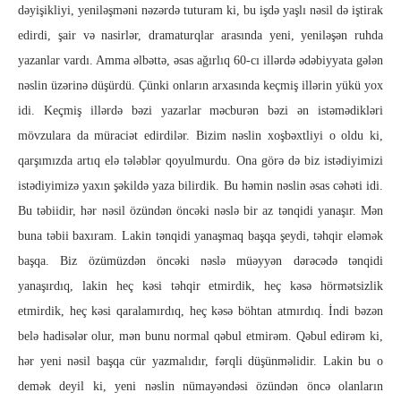
dəyişikliyi, yeniləşməni nəzərdə tuturam ki, bu işdə yaşlı nəsil də iştirak
edirdi, şair və nasirlər, dramaturqlar arasında yeni, yeniləşən ruhda
yazanlar vardı. Amma əlbəttə, əsas ağırlıq 60-cı illərdə ədəbiyyata gələn
nəslin üzərinə düşürdü. Çünki onların arxasında keçmiş illərin yükü yox
idi. Keçmiş illərdə bəzi yazarlar məcburən bəzi ən istəmədikləri
mövzulara da müraciət edirdilər. Bizim nəslin xoşbəxtliyi o oldu ki,
qarşımızda artıq elə tələblər qoyulmurdu. Ona görə də biz istədiyimizi
istədiyimizə yaxın şəkildə yaza bilirdik. Bu həmin nəslin əsas cəhəti idi.
Bu təbiidir, hər nəsil özündən öncəki nəslə bir az tənqidi yanaşır. Mən
buna təbii baxıram. Lakin tənqidi yanaşmaq başqa şeydi, təhqir eləmək
başqa. Biz özümüzdən öncəki nəslə müəyyən dərəcədə tənqidi
yanaşırdıq, lakin heç kəsi təhqir etmirdik, heç kəsə hörmətsizlik
etmirdik, heç kəsi qaralamırdıq, heç kəsə böhtan atmırdıq. İndi bəzən
belə hadisələr olur, mən bunu normal qəbul etmirəm. Qəbul edirəm ki,
hər yeni nəsil başqa cür yazmalıdır, fərqli düşünməlidir. Lakin bu o
demək deyil ki, yeni nəslin nümayəndəsi özündən öncə olanların