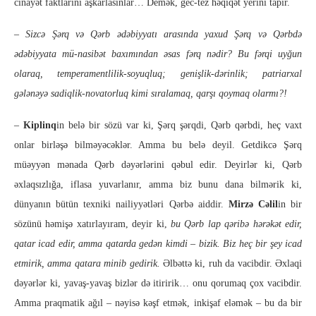
cinayət faktlarını aşkarlasınlar… Demək, gec-tez həqiqət yerini tapır.
–
Sizcə Şərq və Qərb ədəbiyyatı arasında yaxud Şərq və Qərbdə
ədəbiyyata mü-nasibət baxımından əsas fərq nədir? Bu fərqi uyğun
olaraq, temperamentlilik-soyuqluq; genişlik-dərinlik; patriarxal
gələnəyə sadiqlik-novatorluq kimi sıralamaq, qarşı qoymaq olarmı?!
–
Kiplinq
in belə bir sözü var ki, Şərq şərqdi, Qərb qərbdi, heç vaxt
onlar birləşə bilməyəcəklər. Amma bu belə deyil. Getdikcə Şərq
müəyyən mənada Qərb dəyərlərini qəbul edir. Deyirlər ki, Qərb
əxlaqsızlığa, iflasa yuvarlanır, amma biz bunu dana bilmərik ki,
dünyanın bütün texniki nailiyyətləri Qərbə aiddir.
Mirzə Cəlil
in bir
sözünü həmişə xatırlayıram, deyir ki,
bu Qərb lap qəribə hərəkət edir,
qatar icad edir, amma qatarda gedən kimdi – bizik. Biz heç bir şey icad
etmirik, amma qatara minib gedirik.
Əlbəttə ki, ruh da vacibdir. Əxlaqi
dəyərlər ki, yavaş-yavaş bizlər də itiririk… onu qorumaq çox vacibdir.
Amma praqmatik ağıl – nəyisə kəşf etmək, inkişaf eləmək – bu da bir