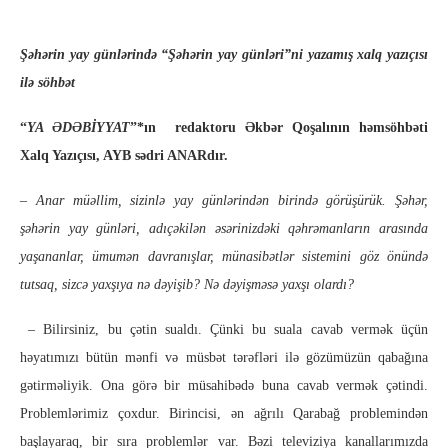
Şəhərin yay günlərində “Şəhərin yay günləri”ni yazamış xalq yazıçısı
ilə söhbət
“
YA ƏDƏBİYYAT
”*ın redaktoru Əkbər Qoşalının həmsöhbəti
Xalq Yazıçısı, AYB sədri ANARdır.
– Anar müəllim, sizinlə yay günlərindən birində görüşürük. Şəhər,
şəhərin yay günləri, adıçəkilən əsərinizdəki qəhrəmanların arasında
yaşananlar, ümumən davranışlar, münasibətlər sistemini göz önündə
tutsaq, sizcə yaxşıya nə dəyişib? Nə dəyişməsə yaxşı olardı?
– Bilirsiniz, bu çətin sualdı. Çünki bu suala cavab vermək üçün
həyatımızı bütün mənfi və müsbət tərəfləri ilə gözümüzün qabağına
gətirməliyik. Ona görə bir müsahibədə buna cavab vermək çətindi.
Problemlərimiz çoxdur. Birincisi, ən ağrılı Qarabağ problemindən
başlayaraq, bir sıra problemlər var.
Bəzi televiziya kanallarımızda