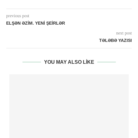
previous post
ELŞƏN ƏZIM. YENI ŞEIRLƏR
next post
TƏLƏBƏ YAZISI
YOU MAY ALSO LIKE