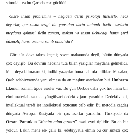
stimuldu və bu Qərbdə çox güclüdü.
-Sizcə insan problemini – həqiqəti dərin psixoloji hisslərlə, necə
deyərlər, qor-xusuz sevgi ilə yansıdan dərin anlamlı bədii əsərlərin
meydana gəlməsi üçün zaman, məkan və insan üçbucağı hansı şərti
ödəməli, hansı ortama sahib olmalıdır?
– Görünür dövr təkcə keçmiş sovet məkanında deyil, bütün dünyada
çox dəyişib. Bu dövrün nəbzini tuta bilən yazıçılar meydana gəlməlidi.
Mən deyə bilmərəm ki, indiki yazıçılar buna nail ola biliblər. Məsələn,
Qərb ədəbiyyatında yeni olmasa da ən məşhur əsərlərdən biri
Umberto
Eko
nun romanı tipdə əsərlər var. Bu gün Qərbdə daha çox hər hansı bir
elmi material əsasında yüngülvari dedektiv janrı yaradılır. Dedektiv adi,
intellektual tərəfi isə intellektual oxucunu cəlb edir. Bu metodla çağdaş
dünyada Avropa, Rusiyada bir çox əsərlər yaradılır. Türkiyədə də
Orxan Pamuk
un “
Mənim adım qırmızı
” əsəri eyni tiplidir. Bu da bir
yoldur. Lakin mənə elə gəlir ki, ədəbiyyatla elmin bu cür sintezi çox