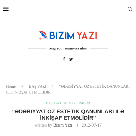
keep your memories alive
Home
BAŞ YAZI
“ƏDƏBİYYAT ÖZ ESTETİK QANUNLARI
İLƏ İNKİŞAF ETMƏLİDİR”
BAŞ YAZI
SÖYLƏŞİLƏR
“ƏDƏBİYYAT ÖZ ESTETİK QANUNLARI İLƏ
İNKİŞAF ETMƏLİDİR”
written by
Bizim Yazı
2012-07-17