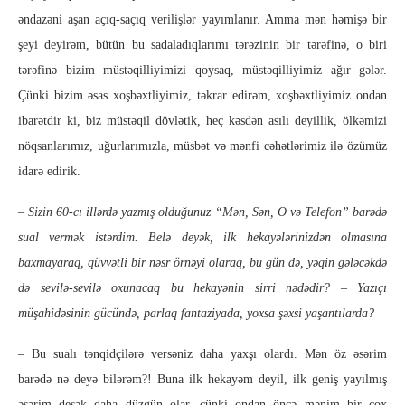
əndazəni aşan açıq-saçıq verilişlər yayımlanır. Amma mən həmişə bir
şeyi deyirəm, bütün bu sadaladıqlarımı tərəzinin bir tərəfinə, o biri
tərəfinə bizim müstəqilliyimizi qoysaq, müstəqilliyimiz ağır gələr.
Çünki bizim əsas xoşbəxtliyimiz, təkrar edirəm, xoşbəxtliyimiz ondan
ibarətdir ki, biz müstəqil dövlətik, heç kəsdən asılı deyillik, ölkəmizi
nöqsanlarımız, uğurlarımızla, müsbət və mənfi cəhətlərimiz ilə özümüz
idarə edirik.
–
Sizin 60-cı illərdə yazmış olduğunuz “Mən, Sən, O və Telefon” barədə
sual vermək istərdim. Belə deyək, ilk hekayələrinizdən olmasına
baxmayaraq, qüvvətli bir nəsr örnəyi olaraq, bu gün də, yəqin gələcəkdə
də sevilə-sevilə oxunacaq bu hekayənin sirri nədədir? – Yazıçı
müşahidəsinin gücündə, parlaq fantaziyada, yoxsa şəxsi yaşantılarda?
–
Bu sualı tənqidçilərə versəniz daha yaxşı olardı. Mən öz əsərim
barədə nə deyə bilərəm?! Buna ilk hekayəm deyil, ilk geniş yayılmış
əsərim desək daha düzgün olar, çünki ondan öncə mənim bir çox