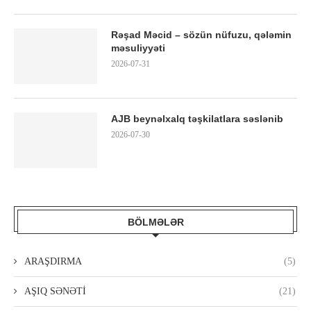
Rəşad Məcid – sözün nüfuzu, qələmin
məsuliyyəti
2026-07-31
AJB beynəlxalq təşkilatlara səslənib
2026-07-30
BÖLMƏLƏR
ARAŞDIRMA
(5)
AŞIQ SƏNƏTİ
(21)