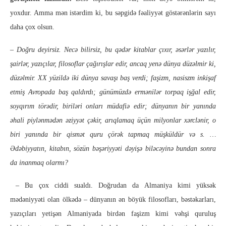
yoxdur. Amma mən istərdim ki, bu səpgidə fəaliyyət göstərənlərin sayı
daha çox olsun.
– Doğru deyirsiz. Necə bilirsiz, bu qədər kitablar çıxır, əsərlər yazılır,
şairlər, yazıçılar, filosoflar çağırışlar edir, ancaq yenə dünya düzəlmir ki,
düzəlmir. XX yüzildə iki dünya savaşı baş verdi; faşizm, nasiszm inkişaf
etmiş Avropada baş qaldırdı; günümüzdə ermənilər torpaq işğal edir,
soyqırım törədir, biriləri onları müdafiə edir; dünyanın bir yanında
əhali piylənmədən əziyyət çəkir, arıqlamaq üçün milyonlar xərclənir, o
biri yanında bir qismət quru çörək tapmaq müşküldür və s. …
Ədəbiyyatın, kitabın, sözün bəşəriyyəti dəyişə biləcəyinə bundan sonra
da inanmaq olarmı?
– Bu çox ciddi sualdı. Doğrudan da Almaniya kimi yüksək
mədəniyyəti olan ölkədə – dünyanın ən böyük filosofları, bəstəkarları,
yazıçıları yetişən Almaniyada birdən faşizm kimi vəhşi quruluş