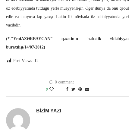
öz ədəbiyyatında tutduğu yerlə müəyyənləşir. Əgər dünya da onu qəbul
edir və tanıyırsa lap yaxşı. Lakin ilk növbədə öz ədəbiyyatında yeri
vacibdir.
(*-“YeniAZƏRBAYCAN” qəzetinin həftəlik Ədəbiyyat
buraxılışı/14/07/2012)
Post Views:
12
0 comment
0
BIZIM YAZI