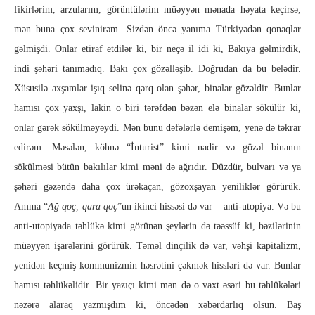
fikirlərim, arzularım, görüntülərim müəyyən mənada həyata keçirsə,
mən buna çox sevinirəm. Sizdən öncə yanıma Türkiyədən qonaqlar
gəlmişdi. Onlar etiraf etdilər ki, bir neçə il idi ki, Bakıya gəlmirdik,
indi şəhəri tanımadıq. Bakı çox gözəlləşib. Doğrudan da bu belədir.
Xüsusilə axşamlar işıq selinə qərq olan şəhər, binalar gözəldir. Bunlar
hamısı çox yaxşı, lakin o biri tərəfdən bəzən elə binalar sökülür ki,
onlar gərək sökülməyəydi. Mən bunu dəfələrlə demişəm, yenə də təkrar
edirəm. Məsələn, köhnə “İnturist” kimi nadir və gözəl binanın
sökülməsi bütün bakılılar kimi məni də ağrıdır. Düzdür, bulvarı və ya
şəhəri gəzəndə daha çox ürəkaçan, gözoxşayan yeniliklər görürük.
Amma “
Ağ qoç, qara qoç
”un ikinci hissəsi də var – anti-utopiya. Və bu
anti-utopiyada təhlükə kimi görünən şeylərin də təəssüf ki, bəzilərinin
müəyyən işarələrini görürük. Təməl dinçilik də var, vəhşi kapitalizm,
yenidən keçmiş kommunizmin həsrətini çəkmək hissləri də var. Bunlar
hamısı təhlükəlidir. Bir yazıçı kimi mən də o vaxt əsəri bu təhlükələri
nəzərə alaraq yazmışdım ki, öncədən xəbərdarlıq olsun. Baş