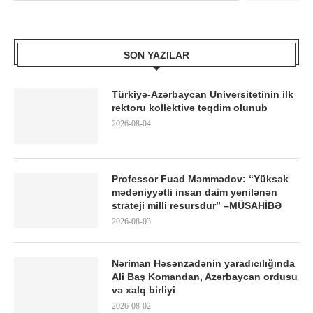
SON YAZILAR
Türkiyə-Azərbaycan Universitetinin ilk
rektoru kollektivə təqdim olunub
2026-08-04
Professor Fuad Məmmədov: “Yüksək
mədəniyyətli insan daim yenilənən
strateji milli resursdur” –MÜSAHİBƏ
2026-08-03
Nəriman Həsənzadənin yaradıcılığında
Ali Baş Komandan, Azərbaycan ordusu
və xalq birliyi
2026-08-02