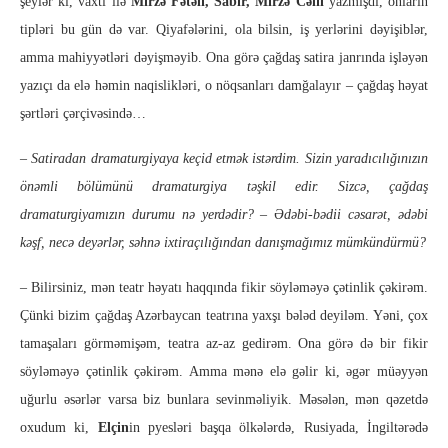
şeylər ki, vaxtı ilə
Mirzə Fətəli, Sabir, Mirzə Cəlil
yazmışdı, onların
tipləri bu gün də var. Qiyafələrini, ola bilsin, iş yerlərini dəyişiblər,
amma mahiyyətləri dəyişməyib. Ona görə çağdaş satira janrında işləyən
yazıçı da elə həmin naqislikləri, o nöqsanları damğalayır – çağdaş həyat
şərtləri çərçivəsində…
–
Satiradan dramaturgiyaya keçid etmək istərdim. Sizin yaradıcılığınızın
önəmli bölümünü dramaturgiya təşkil edir. Sizcə, çağdaş
dramaturgiyamızın durumu nə yerdədir? – Ədəbi-bədii cəsarət, ədəbi
kəşf, necə deyərlər, səhnə ixtiraçılığından danışmağımız mümkündürmü?
– Bilirsiniz, mən teatr həyatı haqqında fikir söyləməyə çətinlik çəkirəm.
Çünki bizim çağdaş Azərbaycan teatrına yaxşı bələd deyiləm. Yəni, çox
tamaşaları görməmişəm, teatra az-az gedirəm. Ona görə də bir fikir
söyləməyə çətinlik çəkirəm. Amma mənə elə gəlir ki, əgər müəyyən
uğurlu əsərlər varsa biz bunlara sevinməliyik. Məsələn, mən qəzetdə
oxudum ki,
Elçin
in pyesləri başqa ölkələrdə, Rusiyada, İngiltərədə