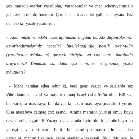
çox maraqlı əsərlər yaradıblar, yaradacaqlar və mən ədəbiyyatımızın
gələcəyinə nikbin baxıram. Çox istedadlı adamlar gəlir ədəbiyyata. Biz
də hələ ki, yazıb-yaradırıq…
– Anar müəllim, ədəbi təsərrüfatımızın bugünü barədə düşüncələriniz,
dəyərləndirmələriniz necədir? İntellektuallıqla poetik təxəyyülün
(yaradıcılıq üslubunun) qüvvətli birliyini ən çox hansı imzalarda
arayırsınız? Ümumən siz daha çox imzaları izləyirsiniz, yoxsa
mövzuları?
– Məni narahat edən odur ki, bəzi gənc yazıçı və şairlərdə tez
şöhrətlənmək həvəsi və məşhur olmaq istəyi daha üstün olur. Bilirsiz,
bir var qısa məsafəyə, bir də var ki, uzun məsafəyə (marafon) yürüş.
Qısa məsafəyə çatmaq çox asandı. Amma marafon yürüşü ömür boyu
davam edir, o çətindi. Yazıçı o vaxt o ada layiq olur ki, ömür boyu bu
yürüşü davam etdirsin. Barıtı bir atımlıq olmasın. Bu cəhətdən
yazıçılıq, mənim fikrimcə, zehni peşələr – təxəyyül, fikir, düşüncə ilə