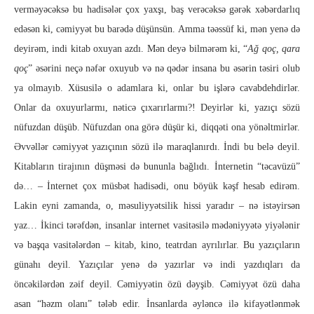
verməyəcəksə bu hadisələr çox yaxşı, baş verəcəksə gərək xəbərdarlıq
edəsən ki, cəmiyyət bu barədə düşünsün. Amma təəssüf ki, mən yenə də
deyirəm, indi kitab oxuyan azdı. Mən deyə bilmərəm ki, “
Ağ qoç, qara
qoç
” əsərini neçə nəfər oxuyub və nə qədər insana bu əsərin təsiri olub
ya olmayıb. Xüsusilə o adamlara ki, onlar bu işlərə cavabdehdirlər.
Onlar da oxuyurlarmı, nəticə çıxarırlarmı?! Deyirlər ki, yazıçı sözü
nüfuzdan düşüb. Nüfuzdan ona görə düşür ki, diqqəti ona yönəltmirlər.
Əvvəllər cəmiyyət yazıçının sözü ilə maraqlanırdı. İndi bu belə deyil.
Kitabların tirajının düşməsi də bununla bağlıdı. İnternetin “təcavüzü”
də… – İnternet çox müsbət hadisədi, onu böyük kəşf hesab edirəm.
Lakin eyni zamanda, o, məsuliyyətsilik hissi yaradır – nə istəyirsən
yaz… İkinci tərəfdən, insanlar internet vasitəsilə mədəniyyətə yiyələnir
və başqa vasitələrdən – kitab, kino, teatrdan ayrılırlar. Bu yazıçıların
günahı deyil. Yazıçılar yenə də yazırlar və indi yazdıqları da
öncəkilərdən zəif deyil. Cəmiyyətin özü dəyşib. Cəmiyyət özü daha
asan “həzm olanı” tələb edir. İnsanlarda əyləncə ilə kifayətlənmək