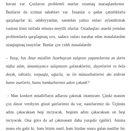
həvəsi var. Çoxlarını problemli əsərlər oxumaq maraqlandırmır.
Bunların da ictimai səbəbləri var. İnsanlar o qədər çətinliklərlə
qarşılaşırlar ki, ədəbiyyatdan, sənətdən yalnız onları əyləndirmək
vasitəsi kimi istifadə etməyə meyilli olurlar. Oxuduqları əsərdə yenidən
problemlərlə qarşılaşmaq yox, sadəcə onları narahat edən məsələlərdən
uzaqlaşmaq istəyirlər. Bunlar çox ciddi məsələlərdir.
– Yaxşı, bəs Anar müəllim Azərbaycan xalqının yaşantılarına ən dərin
nüfuz edən, ümumiyyətcə xalqımızın gələnəklərini, dəyərlərini və belə
deyək, təbiətlə, torpaqla, ağacla, su ilə münasibətlərini əks etdirən
hansı əsərlərin, hansı həmkarlarının adını çəkərdi?
– Mən konkret müəlliflərin adlarını çəkmək istəmirəm. Çünki mənim
çox dəyər verdiyim gözəl şairlərimiz də var, nasirlərimiz də. Üçünün
adını çəkəcəksən beşi inciyəcək, beşinin adını çəkəcəksən on beşi
inciyəcək. Ona görə də ad çəkməsəm daha yaxşıdır (
gülür
). Amma
mənə elə gəlir ki, həm bizim nəsil, həm bizdən sonra gələn nəsillər bir