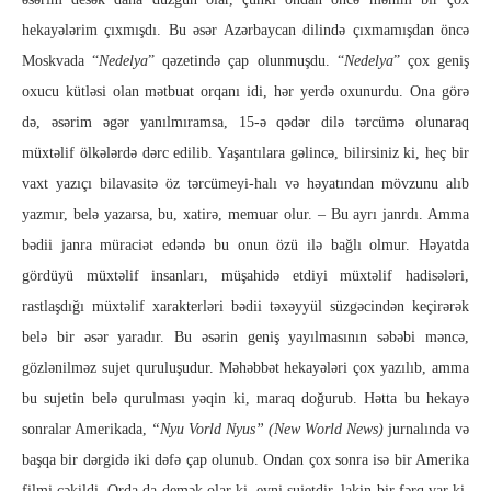
hekayələrim çıxmışdı. Bu əsər Azərbaycan dilində çıxmamışdan öncə
Moskvada “
Nedelya
” qəzetində çap olunmuşdu. “
Nedelya
” çox geniş
oxucu kütləsi olan mətbuat orqanı idi, hər yerdə oxunurdu. Ona görə
də, əsərim əgər yanılmıramsa, 15-ə qədər dilə tərcümə olunaraq
müxtəlif ölkələrdə dərc edilib. Yaşantılara gəlincə, bilirsiniz ki, heç bir
vaxt yazıçı bilavasitə öz tərcümeyi-halı və həyatından mövzunu alıb
yazmır, belə yazarsa, bu, xatirə, memuar olur. – Bu ayrı janrdı. Amma
bədii janra müraciət edəndə bu onun özü ilə bağlı olmur. Həyatda
gördüyü müxtəlif insanları, müşahidə etdiyi müxtəlif hadisələri,
rastlaşdığı müxtəlif xarakterləri bədii təxəyyül süzgəcindən keçirərək
belə bir əsər yaradır. Bu əsərin geniş yayılmasının səbəbi məncə,
gözlənilməz sujet quruluşudur. Məhəbbət hekayələri çox yazılıb, amma
bu sujetin belə qurulması yəqin ki, maraq doğurub. Hətta bu hekayə
sonralar Amerikada,
“Nyu Vorld Nyus” (New World News)
jurnalında və
başqa bir dərgidə iki dəfə çap olunub. Ondan çox sonra isə bir Amerika
filmi çəkildi. Orda da demək olar ki, eyni sujetdir, lakin bir fərq var ki,