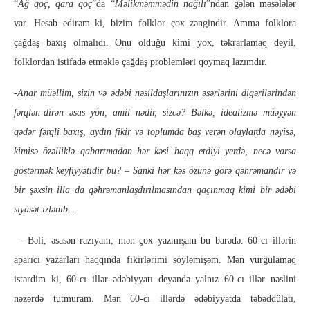
“
Ağ qoç, qara qoç
”da “
Məlikməmmədin nağılı
”ndan gələn məsələlər
var. Hesab edirəm ki, bizim folklor çox zəngindir. Amma folklora
çağdaş baxış olmalıdı. Onu olduğu kimi yox, təkrarlamaq deyil,
folklordan istifadə etməklə çağdaş problemləri qoymaq lazımdır.
-Anar müəllim, sizin və ədəbi nəsildaşlarınızın əsərlərini digərilərindən
fərqlən-dirən əsas yön, amil nədir, sizcə? Bəlkə, idealizmə müəyyən
qədər fərqli baxış, aydın fikir və toplumda baş verən olaylarda nəyisə,
kimisə özəlliklə qabartmadan hər kəsi haqq etdiyi yerdə, necə varsa
göstərmək keyfiyyətidir bu? – Sanki hər kəs özünə görə qəhrəmandır və
bir şəxsin illa da qəhrəmanlaşdırılmasından qaçınmaq kimi bir ədəbi
siyasət izlənib…
– Bəli, əsasən razıyam, mən çox yazmışam bu barədə. 60-cı illərin
aparıcı yazarları haqqında fikirlərimi söyləmişəm. Mən vurğulamaq
istərdim ki, 60-cı illər ədəbiyyatı deyəndə yalnız 60-cı illər nəslini
nəzərdə tutmuram. Mən 60-cı illərdə ədəbiyyatda təbəddülatı,