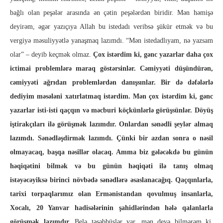
bağlı olan peşələr arasında ən çətin peşələrdən biridir. Mən həmişə
deyirəm, əgər yazıçıya Allah bu istedadı veribsə şükür etmək və bu
vergiyə məsuliyyətlə yanaşmaq lazımdı. “Mən istedadlıyam, nə yazsam
olar” – deyib keçmək olmaz.
Çox istərdim ki, gənc yazarlar daha çox
ictimai problemlərə maraq göstərsinlər. Cəmiyyəti düşündürən,
cəmiyyəti ağrıdan problemlərdən danışsınlar. Bir də dəfələrlə
dediyim məsələni xatırlatmaq istərdim. Mən çox istərdim ki, gənc
yazarlar isti-isti qaçqın və məcburi köçkünlərlə görüşsünlər. Döyüş
iştirakçıları ilə görüşmək lazımdır. Onlardan sənədli şeylər almaq
lazımdı. Sənədləşdirmək lazımdı. Çünki bir azdan sonra o nəsil
olmayacaq, başqa nəsillər olacaq. Amma biz gələcəkdə bu günün
həqiqətini bilmək və bu günün həqiqəti ilə tanış olmaq
istəyəcəyiksə birinci növbədə sənədlərə əsaslanacağıq. Qaçqınlarla,
tarixi torpaqlarımız olan Ermənistandan qovulmuş insanlarla,
Xocalı, 20 Yanvar hadisələrinin şahidlərindən hələ qalanlarla
görüşmək lazımdır.
Belə təşəbbüslər var, mən deyə bilmərəm ki,