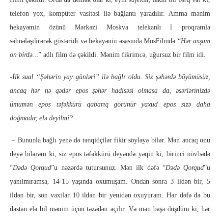
telefon yox, kompüter vasitəsi ilə bağlantı yaradılır. Amma mənim
hekayəmin özünü Mərkəzi Moskva telekanlı I proqramla
səhnələşdirərək göstəridi və hekayənin əsasında MosFilmdə “
Hər axşam
on birdə…
” adlı film də çəkildi. Mənim fikrimcə, uğursuz bir film idi.
-İlk sual “Şəhərin yay günləri” ilə bağlı oldu. Siz şəhərdə böyümüsüz,
ancaq hər nə qədər epos şəhər hadisəsi olmasa da, əsərlərinizdə
ümumən epos təfəkkürü qabarıq görünür yaxud epos sizə daha
doğmadır, elə deyilmi?
– Bununla bağlı yenə də tənqidçilər fikir söyləyə bilər. Mən ancaq onu
deyə bilərəm ki, siz epos təfəkkürü deyəndə yəqin ki, birinci növbədə
“
Dədə Qorqud
”u nəzərdə tutursunuz. Mən ilk dəfə “
Dədə Qorqud
”u
yanılmıramsa, 14-15 yaşında oxumuşam. Ondan sonra 3 ildən bir, 5
ildən bir, son vaxtlar 10 ildən bir yenidən oxuyuram. Hər dəfə də bu
dastan elə bil mənim üçün təzədən açılır. Və mən başa düşdüm ki, hər