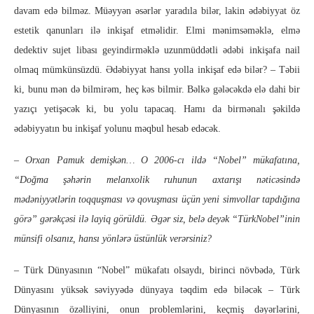
davam edə bilməz. Müəyyən əsərlər yaradıla bilər, lakin ədəbiyyat öz
estetik qanunları ilə inkişaf etməlidir. Elmi mənimsəməklə, elmə
dedektiv sujet libası geyindirməklə uzunmüddətli ədəbi inkişafa nail
olmaq mümkünsüzdü. Ədəbiyyat hansı yolla inkişaf edə bilər? – Təbii
ki, bunu mən də bilmirəm, heç kəs bilmir. Bəlkə gələcəkdə elə dahi bir
yazıçı yetişəcək ki, bu yolu tapacaq. Hamı da birmənalı şəkildə
ədəbiyyatın bu inkişaf yolunu məqbul hesab edəcək.
– Orxan Pamuk demişkən… O 2006-cı ildə “Nobel” mükafatına,
“Doğma şəhərin melanxolik ruhunun axtarışı nəticəsində
mədəniyyətlərin toqquşması və qovuşması üçün yeni simvollar tapdığına
görə” gərəkçəsi ilə layiq görüldü. Əgər siz, belə deyək “TürkNobel”inin
münsifi olsanız, hansı yönlərə üstünlük verərsiniz?
– Türk Dünyasının “Nobel” mükafatı olsaydı, birinci növbədə, Türk
Dünyasını yüksək səviyyədə dünyaya təqdim edə biləcək – Türk
Dünyasının özəlliyini, onun problemlərini, keçmiş dəyərlərini,