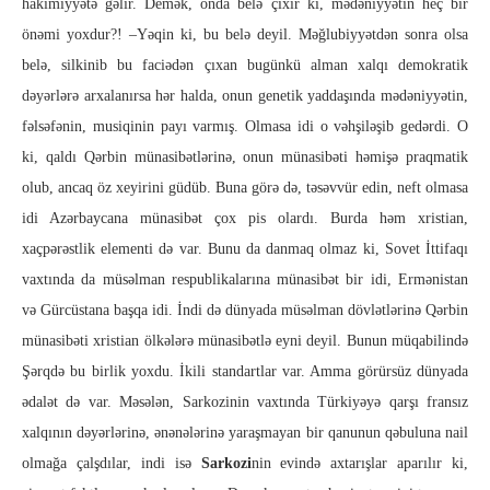
hakimiyyətə gəlir. Demək, onda belə çıxır ki, mədəniyyətin heç bir
önəmi yoxdur?! –Yəqin ki, bu belə deyil. Məğlubiyyətdən sonra olsa
belə, silkinib bu faciədən çıxan bugünkü alman xalqı demokratik
dəyərlərə arxalanırsa hər halda, onun genetik yaddaşında mədəniyyətin,
fəlsəfənin, musiqinin payı varmış. Olmasa idi o vəhşiləşib gedərdi. O
ki, qaldı Qərbin münasibətlərinə, onun münasibəti həmişə praqmatik
olub, ancaq öz xeyirini güdüb. Buna görə də, təsəvvür edin, neft olmasa
idi Azərbaycana münasibət çox pis olardı. Burda həm xristian,
xaçpərəstlik elementi də var. Bunu da danmaq olmaz ki, Sovet İttifaqı
vaxtında da müsəlman respublikalarına münasibət bir idi, Ermənistan
və Gürcüstana başqa idi. İndi də dünyada müsəlman dövlətlərinə Qərbin
münasibəti xristian ölkələrə münasibətlə eyni deyil. Bunun müqabilində
Şərqdə bu birlik yoxdu. İkili standartlar var. Amma görürsüz dünyada
ədalət də var. Məsələn, Sarkozinin vaxtında Türkiyəyə qarşı fransız
xalqının dəyərlərinə, ənənələrinə yaraşmayan bir qanunun qəbuluna nail
olmağa çalşdılar, indi isə
Sarkozi
nin evində axtarışlar aparılır ki,