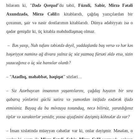
bilərəm ki, “
Dədə Qorqud
”du təbii,
Füzuli, Sabir, Mirzə Fətəli
Axundzadə, Mirzə Cəlil
in kitablarıdı, çağdaş yazıçılardan bir
çoxunun, şair və nasir dostlarımın kitablarıdı. Dünya ədəbiyyatı isə o
qədər genişdir ki, üç kitabla məhdudlaşmaq olmaz.
–
Bəs yaxşı, Nuh tufanı təbiətdə deyil, yaddaşlarda baş versə və hər kəs
bəşəriyyət naminə ağ divara yalnız üç söz yazmaq fürsəti əldə etsə, sizin
yazacağınız o üç söz hansılar olardı?
–
“
Azadlıq, məhəbbət, həqiqət
” sözləri…
– Siz Azərbaycan insanının yaşantılarını, çağdaş həyatın bir sıra
qabarıq yönlərini güclü satira və yumordan istifadə eədərək ifadə
etmisiniz. Bayaq da bu mövzuya toxunduq, necə bilirsiz, yaratdığınız
tiplər və xarakterlər yenidir, yoxsa qiyafəsini dəyişmiş köhnələr də var?
– İnsan xislətində müəyyən cəhətlər var ki, onlar dəyişmir. Məsələn, o