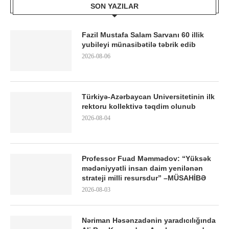
SON YAZILAR
Fazil Mustafa Salam Sarvanı 60 illik
yubileyi münasibətilə təbrik edib
2026-08-06
Türkiyə-Azərbaycan Universitetinin ilk
rektoru kollektivə təqdim olunub
2026-08-04
Professor Fuad Məmmədov: “Yüksək
mədəniyyətli insan daim yenilənən
strateji milli resursdur” –MÜSAHİBƏ
2026-08-03
Nəriman Həsənzadənin yaradıcılığında