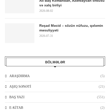
Ali Baş Komandan, Azərbaycan ordusu
və xalq birliyi
2026-08-02
Rəşad Məcid – sözün nüfuzu, qələmin
məsuliyyəti
2026-07-31
BÖLMƏLƏR
ARAŞDIRMA
(5)
AŞIQ SƏNƏTİ
(21)
BAŞ YAZI
(551)
E-KİTAB
(2)