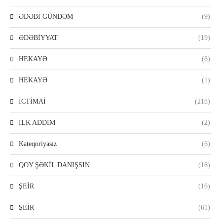
ƏDƏBİ GÜNDƏM
(9)
ƏDƏBİYYAT
(19)
HEKAYƏ
(6)
HEKAYƏ
(1)
İCTİMAİ
(218)
İLK ADDIM
(2)
Kateqoriyasız
(6)
QOY ŞƏKİL DANIŞSIN…
(16)
ŞEİR
(16)
ŞEİR
(61)