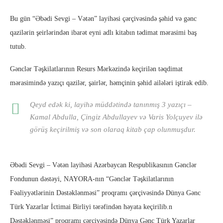
Bu gün “Əbədi Sevgi – Vətən” layihəsi çərçivəsində şəhid və gənc
qazilərin şeirlərindən ibarət eyni adlı kitabın tədimat mərasimi baş
tutub.
Gənclər Təşkilatlarının Resurs Mərkəzində keçirilən təqdimat
mərasimində yazıçı qazilər, şairlər, həmçinin şəhid ailələri iştirak edib.
Qeyd edək ki, layihə müddətində tanınmış 3 yazıçı –
Kamal Abdulla, Çingiz Abdullayev və Varis Yolçuyev ilə
görüş keçirilmiş və son olaraq kitab çap olunmuşdur.
Əbədi Sevgi – Vətən layihəsi Azərbaycan Respublikasının Gənclər
Fondunun dəstəyi, NAYORA-nın “Gənclər Təşkilatlarının
Fəaliyyətlərinin Dəstəklənməsi” proqramı çərçivəsində Dünya Gənc
Türk Yazarlar İctimai Birliyi tərəfindən həyata keçirilib.
n
Dəstəklənməsi” proqramı çərçivəsində Dünya Gənc Türk Yazarlar