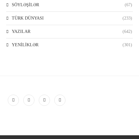
SÖYLƏŞİLƏR
(67)
TÜRK DÜNYASI
(233)
YAZILAR
(642)
YENİLİKLƏR
(301)