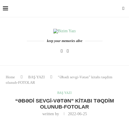
keep your memories alive
Home
BAŞ YAZI
“Əbədi sevgi-Vətən” kitabı təqdim
olunub-FOTOLAR
BAŞ YAZI
“ƏBƏDI SEVGI-VƏTƏN” KITABI TƏQDIM
OLUNUB-FOTOLAR
written by
2022-06-25