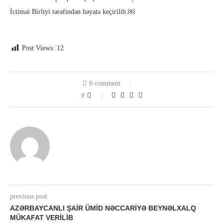
İctimai Birliyi tərəfindən həyata keçirilib.￼
Post Views:
12
0 comment
0
previous post
AZƏRBAYCANLI ŞAIR ÜMID NƏCCARIYƏ BEYNƏLXALQ
MÜKAFAT VERILIB