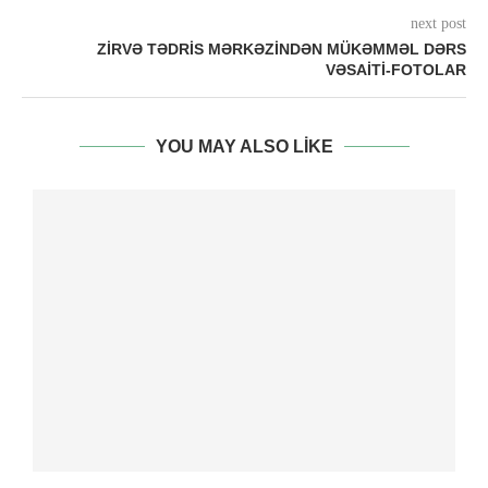
next post
ZIRVƏ TƏDRIS MƏRKƏZINDƏN MÜKƏMMƏL DƏRS
VƏSAITI-FOTOLAR
YOU MAY ALSO LIKE