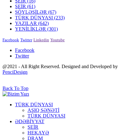
ŞEİR
(16)
ŞEİR
(61)
SÖYLƏŞİLƏR
(67)
TÜRK DÜNYASI
(233)
YAZILAR
(642)
YENİLİKLƏR
(301)
Facebook
Twitter
Linkedin
Youtube
Facebook
Twitter
@2021 - All Right Reserved. Designed and Developed by
PenciDesign
Back To Top
TÜRK DÜNYASI
AŞIQ SƏNƏTİ
TÜRK DÜNYASI
ƏDƏBİYYAT
ŞEİR
HEKAYƏ
DRAM