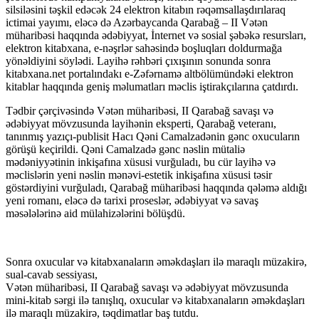
silsiləsini təşkil edəcək 24 elektron kitabın rəqəmsallaşdırılaraq
ictimai yayımı, eləcə də Azərbaycanda Qarabağ – II Vətən
müharibəsi haqqında ədəbiyyat, İnternet və sosial şəbəkə resursları,
elektron kitabxana, e-nəşrlər sahəsində boşluqları doldurmağa
yönəldiyini söylədi. Layihə rəhbəri çıxışının sonunda sonra
kitabxana.net portalındakı e-Zəfərnamə altbölümündəki elektron
kitablar haqqında geniş məlumatları məclis iştirakçılarına çatdırdı.
Tədbir çərçivəsində Vətən müharibəsi, II Qarabağ savaşı və
ədəbiyyat mövzusunda layihənin eksperti, Qarabağ veteranı,
tanınmış yazıçı-publisit Hacı Qəni Camalzadənin gənc oxucuların
görüşü keçirildi. Qəni Camalzadə gənc nəslin mütaliə
mədəniyyətinin inkişafına xüsusi vurğuladı, bu cür layihə və
məclislərin yeni nəslin mənəvi-estetik inkişafına xüsusi təsir
göstərdiyini vurğuladı, Qarabağ müharibəsi haqqında qələmə aldığı
yeni romanı, eləcə də tarixi proseslər, ədəbiyyat və savaş
məsələlərinə aid mülahizələrini bölüşdü.
Sonra oxucular və kitabxanaların əməkdaşları ilə maraqlı müzakirə,
sual-cavab sessiyası,
Vətən müharibəsi, II Qarabağ savaşı və ədəbiyyat mövzusunda
mini-kitab sərgi ilə tanışlıq, oxucular və kitabxanaların əməkdaşları
ilə maraqlı müzakirə, təqdimatlar baş tutdu.