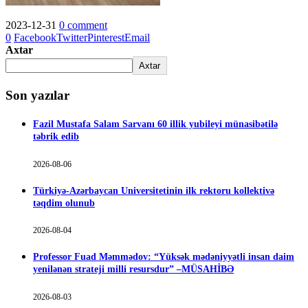
2023-12-31
0 comment
0
Facebook
Twitter
Pinterest
Email
Axtar
Axtar
Son yazılar
Fazil Mustafa Salam Sarvanı 60 illik yubileyi münasibətilə
təbrik edib
2026-08-06
Türkiyə-Azərbaycan Universitetinin ilk rektoru kollektivə
təqdim olunub
2026-08-04
Professor Fuad Məmmədov: “Yüksək mədəniyyətli insan daim
yenilənən strateji milli resursdur” –MÜSAHİBƏ
2026-08-03