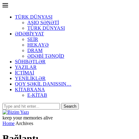
TÜRK DÜNYASI
AŞIQ SƏNƏTİ
TÜRK DÜNYASI
ƏDƏBİYYAT
ŞEİR
HEKAYƏ
DRAM
ƏDƏBİ TƏNQİD
SÖHBƏTLƏR
YAZILAR
İCTİMAİ
YENİLİKLƏR
QOY ŞƏKİL DANIŞSIN…
KİTABXANA
E-KİTAB
keep your memories alive
Home
Archives
Bağlantı