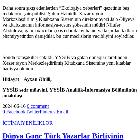
Daha sonra şıxış edənlərdən “Ekologiya xəbərləri” qəzetinin baş
redaktoru, şair-publisit Şahin Həmidli, Xəzər rayon
Mərkəzləşdirilmiş Kitabxana Sisteminin direktor əvəzi Jalə Əliyeva
və kitabxananın informasiya-resurs şöbəsinin müdiri Nilufər
Abdulova, gənc oxucular çıxış edərək layihənin və keçirilən tədbirin
əhəmiyyətindən danışdılar, bu cur məclislərin vacibliyini söylədilər.
Sonda fotoşəkillər çəkildi, YYSİB və gələn qonaqlar tərəfindən
Xəzər rayon Mərkəzləşdirilmiş Kitabxana Sisteminə yeni kitablar
hədiyyə olundu.
Hidayət – Ayxan Əbilli,
YYSİB sədr müavini,
YYSİB Analitik-İnformasiya Bölümünün
əməkdaşı
2024-06-16
0 comment
0
Facebook
Twitter
Pinterest
Email
İCTİMAİ
YENİLİKLƏR
Dünya Gənc Türk Yazarlar Birliyinin