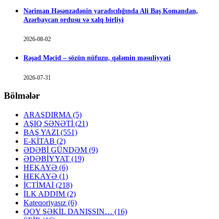
Nəriman Həsənzadənin yaradıcılığında Ali Baş Komandan,
Azərbaycan ordusu və xalq birliyi
2026-08-02
Rəşad Məcid – sözün nüfuzu, qələmin məsuliyyəti
2026-07-31
Bölmələr
ARAŞDIRMA
(5)
AŞIQ SƏNƏTİ
(21)
BAŞ YAZI
(551)
E-KİTAB
(2)
ƏDƏBİ GÜNDƏM
(9)
ƏDƏBİYYAT
(19)
HEKAYƏ
(6)
HEKAYƏ
(1)
İCTİMAİ
(218)
İLK ADDIM
(2)
Kateqoriyasız
(6)
QOY ŞƏKİL DANIŞSIN…
(16)