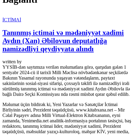
İCTİMAİ
Tanınmış ictimai və mədəniyyət xadimi
Aydın (Xan) Əbilovun deputatlığa
namizədliyi qeydiyyata alındı
written by
YYSİB-dən saytımıza verilən məlumatlara görə, qarşıdan gələn 1
sentyabr 2024-cü il tarixli Milli Məclisə növbədənkənar seçkilərdə
Bakının Yasamal rayonunda yaşayan vətəndaşların, paytaxt
sakinlərinin sosial-siyasi sifarişi, çoxsaylı təklifi ilə namizədliyi irəli
sürülmüş tanınmış ictimai və mədəniyyət xadimi Aydın Əbilovla ilə
bağlı Dairə Seçki Komissiyası nda rəsmi müsbət qərar qəbul edilib.
Məlumat üçün bildirək ki, Yeni Yazarlar və Sənətçilər İctimai
Birliyinin sədri, Prezident təqaüdçüsü, www.kitabxana.net – Mir
Cəlal Paşayev adına Milli Virtual-Elektron Kitabxananın, eyni
zamanda, Yenimedia.net analitik-informasiya portalının təsisçisi, baş
redaktoru, tanınmış ictimai lider, mədəniyyət xadimi, Prezident
təqaüdçüsü, məhsuldar yazıçı-kulturoloq, məhşur KİV, yeni media,