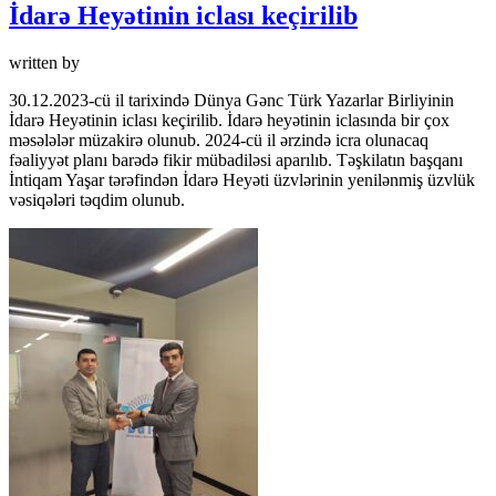
İdarə Heyətinin iclası keçirilib
written by
30.12.2023-cü il tarixində Dünya Gənc Türk Yazarlar Birliyinin
İdarə Heyətinin iclası keçirilib. İdarə heyətinin iclasında bir çox
məsələlər müzakirə olunub. 2024-cü il ərzində icra olunacaq
fəaliyyət planı barədə fikir mübadiləsi aparılıb. Təşkilatın başqanı
İntiqam Yaşar tərəfindən İdarə Heyəti üzvlərinin yenilənmiş üzvlük
vəsiqələri təqdim olunub.