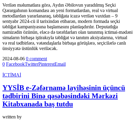
Verilən məlumatlara görə, Aydın Əbilovun yaradılmış Seçki
Qərargahının komandası ən yeni formatlardan, real və virtual
metodlardan yararlanaraq, təbliğata icazə verilən vaxtdan – 9
sentyabr 2024-cü il tarixindən etibarən, modern formada seçki
təbliğat kampaniyasına başlamasını planlaşdırılır. Deputatlığa
namizədin özünün, eləcə də tərəfdarları olan tanınmış ictimai-mədəni
simaların birbaşa iştirakıyla təbliğat və tanıtım aksiyalarına, virtual
və real tədbirlərə, vətəndaşlarla birbaşa görüşlərə, seçicilərlə canlı
ünsiyyətə üstünlük veriləcək.
2024-08-06
0 comment
0
Facebook
Twitter
Pinterest
Email
İCTİMAİ
YYSİB e-Zəfərnamə layihəsinin üçüncü
tədbirini Binə qəsəbəsindəki Mərkəzi
Kitabxanada baş tutdu
written by