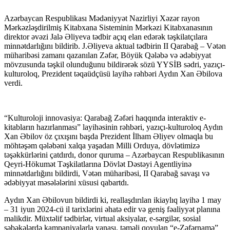
Azərbaycan Respublikası Mədəniyyət Nazirliyi Xəzər rayon
Mərkəzləşdirilmiş Kitabxana Sisteminin Mərkəzi Kitabxanasının
direktor əvəzi Jalə Əliyeva tədbir açıq elan edərək təşkilatçılara
minnətdarlığını bildirib. J.Əliyeva aktual tədbirin II Qarabağ – Vətən
müharibəsi zamanı qazanılan Zəfər, Böyük Qələbə və ədəbiyyat
mövzusunda təşkil olunduğunu bildirərək sözü YYSİB sədri, yazıçı-
kulturoloq, Prezident təqaüdçüsü layihə rəhbəri Aydın Xan Əbilova
verdi.
“Kulturoloji innovasiya: Qarabağ Zəfəri haqqında interaktiv e-
kitabların hazırlanması” layihəsinin rəhbəri, yazıçı-kulturoloq Aydın
Xan Əbilov öz çıxışını başda Prezident İlham Əliyev olmaqla bu
möhtəşəm qələbəni xalqa yaşadan Milli Orduya, dövlətimizə
təşəkkürlərini çatdırdı, donor quruma – Azərbaycan Respublikasının
Qeyri-Hökumət Təşkilatlarına Dövlət Dəstəyi Agentliyinə
minnətdarlığını bildirdi, Vətən müharibəsi, II Qarabağ savaşı və
ədəbiyyat məsələlərini xüsusi qabartdı.
Aydın Xan Əbilovun bildirdi ki, reallaşdırılan ikiaylıq layihə 1 may
– 31 iyun 2024-cü il tarixlərini əhatə edir və geniş fəaliyyət planına
malikdir. Müxtəlif tədbirlər, virtual aksiyalar, e-sərgilər, sosial
şəbəkələrdə kampaniyalarla yanaşı, təməli qoyulan “e-Zəfərnamə”