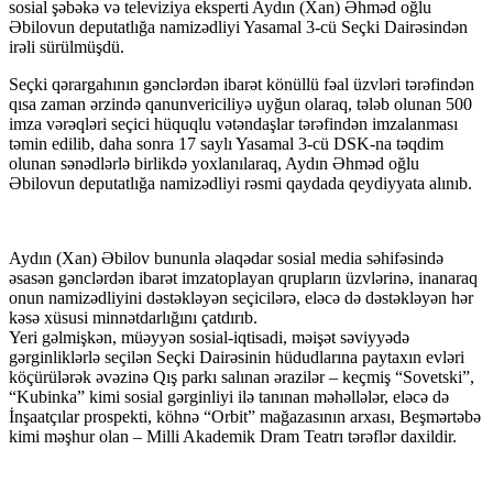
sosial şəbəkə və televiziya eksperti Aydın (Xan) Əhməd oğlu
Əbilovun deputatlığa namizədliyi Yasamal 3-cü Seçki Dairəsindən
irəli sürülmüşdü.
Seçki qərargahının gənclərdən ibarət könüllü fəal üzvləri tərəfindən
qısa zaman ərzində qanunvericiliyə uyğun olaraq, tələb olunan 500
imza vərəqləri seçici hüquqlu vətəndaşlar tərəfindən imzalanması
təmin edilib, daha sonra 17 saylı Yasamal 3-cü DSK-na təqdim
olunan sənədlərlə birlikdə yoxlanılaraq, Aydın Əhməd oğlu
Əbilovun deputatlığa namizədliyi rəsmi qaydada qeydiyyata alınıb.
Aydın (Xan) Əbilov bununla əlaqədar sosial media səhifəsində
əsasən gənclərdən ibarət imzatoplayan qrupların üzvlərinə, inanaraq
onun namizədliyini dəstəkləyən seçicilərə, eləcə də dəstəkləyən hər
kəsə xüsusi minnətdarlığını çatdırıb.
Yeri gəlmişkən, müəyyən sosial-iqtisadi, məişət səviyyədə
gərginliklərlə seçilən Seçki Dairəsinin hüdudlarına paytaxın evləri
köçürülərək əvəzinə Qış parkı salınan ərazilər – keçmiş “Sovetski”,
“Kubinka” kimi sosial gərginliyi ilə tanınan məhəllələr, eləcə də
İnşaatçılar prospekti, köhnə “Orbit” mağazasının arxası, Beşmərtəbə
kimi məşhur olan – Milli Akademik Dram Teatrı tərəflər daxildir.