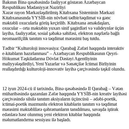
Bakının Binə qəsəbəsində fəaliyyət göstərən Azərbaycan
Respublikası Mədəniyyət Nazirliyi
Xəzər rayon Mərkəzləşdirilmiş Kitabxana Sisteminin Mərkəzi
Kitabxanasında YYSİB-nin növbəti tədbir/təqdimat və gənc
məktəbli oxucularla görüş keçirilib. Kitabxana əməkdaşları,
oxucular – orta məktəbin yuxarı sinif şagirdləri və valideynlər üçün
layihə, fəaliyyətlər, sosial şəbəkə səhifəsi, elektron nəşrlərlə bağlı
neomaarifçilik tanıtım və təqdimat mərasimi baş tutdu.
Tədbir “Kulturoloji innovasiya: Qarabağ Zəfəri haqqında interaktiv
e-kitabların hazırlanması” – Azərbaycan Respublikasının Qeyri-
Hökumət Təşkilatlarına Dövlət Dəstəyi Agentliyinin
maliyyələşdirdiyi, Yeni Yazarlar və Sənətçilər İctimai Birliyinin
reallaşdırdığı kulturoloji-innovativ layihə çərçivəsində təşkil olundu.
12 iyun 2024-cü il tarixində, Binə qəsəbəsində II Qarabağ – Vətən
müharibəsində qazanılan Zəfər haqqında YYSİB-nin kreativ layihəsi
çərçivəsində silsilə tanıtım aksiyaların üçüncüsü – ədəbi-poetik,
ictimai-poetik məzmunlu elektron kitablarin tanıtım və təqdimat
mərasimi məktəblilərə qəhrəmanların tanıdılması, savaşda iştirak
edənlərə həsr olunmuş yeni elektron kitablar haqqında
məlumatlandırma sessiyası ilə başladı.