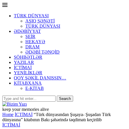
TÜRK DÜNYASI
AŞIQ SƏNƏTİ
TÜRK DÜNYASI
ƏDƏBİYYAT
ŞEİR
HEKAYƏ
DRAM
ƏDƏBİ TƏNQİD
SÖHBƏTLƏR
YAZILAR
İCTİMAİ
YENİLİKLƏR
QOY ŞƏKİL DANIŞSIN…
KİTABXANA
E-KİTAB
keep your memories alive
Home
İCTİMAİ
“Türk dünyasından Şuşaya- Şuşadan Türk
dünyasına” kitabının Bakı şəhərində təqdimatı keçirilib
İCTİMAİ