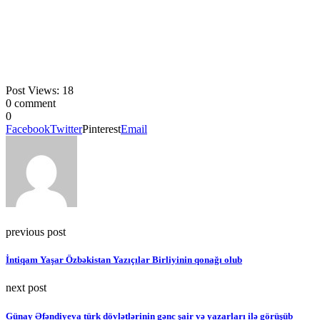
Post Views:
18
0 comment
0
Facebook
Twitter
Pinterest
Email
previous post
İntiqam Yaşar Özbəkistan Yazıçılar Birliyinin qonağı olub
next post
Günay Əfəndiyeva türk dövlətlərinin gənc şair və yazarları ilə görüşüb