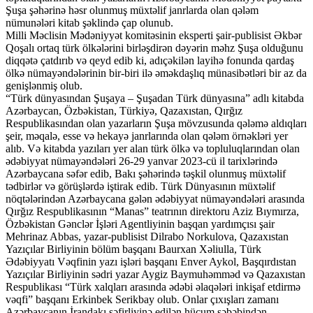
Şuşa şəhərinə həsr olunmuş müxtəlif janrlarda olan qələm
nümunələri kitab şəklində çap olunub.
Milli Məclisin Mədəniyyət komitəsinin eksperti şair-publisist Əkbər
Qoşalı ortaq türk ölkələrini birləşdirən dəyərin məhz Şuşa olduğunu
diqqətə çatdırıb və qeyd edib ki, adıçəkilən layihə fonunda qardaş
ölkə nümayəndələrinin bir-biri ilə əməkdaşlıq münasibətləri bir az da
genişlənmiş olub.
“Türk dünyasından Şuşaya – Şuşadan Türk dünyasına” adlı kitabda
Azərbaycan, Özbəkistan, Türkiyə, Qazaxıstan, Qırğız
Respublikasından olan yazarların Şuşa mövzusunda qələmə aldıqları
şeir, məqalə, esse və hekayə janrlarında olan qələm örnəkləri yer
alıb. Və kitabda yazıları yer alan türk ölkə və topluluqlarından olan
ədəbiyyat nümayəndələri 26-29 yanvar 2023-cü il tarixlərində
Azərbaycana səfər edib, Bakı şəhərində təşkil olunmuş müxtəlif
tədbirlər və görüşlərdə iştirak edib. Türk Dünyasının müxtəlif
nöqtələrindən Azərbaycana gələn ədəbiyyat nümayəndələri arasında
Qırğız Respublikasının “Manas” teatrının direktoru Aziz Bıymırza,
Özbəkistan Gənclər İşləri Agentliyinin başqan yardımçısı şair
Mehrinaz Abbas, yazar-publisist Dilrabo Norkulova, Qazaxıstan
Yazıçılar Birliyinin bölüm başqanı Baurxan Xəliulla, Türk
Ədəbiyyatı Vəqfinin yazı işləri başqanı Enver Aykol, Başqırdıstan
Yazıçılar Birliyinin sədri yazar Aygiz Baymuhəmməd və Qazaxıstan
Respublikası “Türk xalqları arasında ədəbi əlaqələri inkişaf etdirmə
vəqfi” başqanı Erkinbek Serikbay olub. Onlar çıxışları zamanı
Azərbaycanın İrandakı səfirliyinə edilən hücum səbəbindən