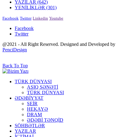
YAZILAR
(642)
YENİLİKLƏR
(301)
Facebook
Twitter
Linkedin
Youtube
Facebook
Twitter
@2021 - All Right Reserved. Designed and Developed by
PenciDesign
Back To Top
TÜRK DÜNYASI
AŞIQ SƏNƏTİ
TÜRK DÜNYASI
ƏDƏBİYYAT
ŞEİR
HEKAYƏ
DRAM
ƏDƏBİ TƏNQİD
SÖHBƏTLƏR
YAZILAR
İCTİMAİ