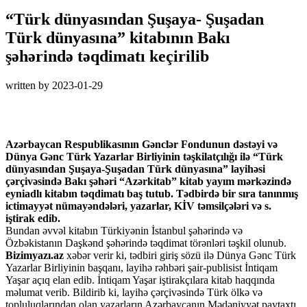
“Türk dünyasından Şuşaya- Şuşadan
Türk dünyasına” kitabının Bakı
şəhərində təqdimatı keçirilib
written by
2023-01-29
Azərbaycan Respublikasının Gənclər Fondunun dəstəyi və
Dünya Gənc Türk Yazarlar Birliyinin təşkilatçılığı ilə “Türk
dünyasından Şuşaya-Şuşadan Türk dünyasına” layihəsi
çərçivəsində Bakı şəhəri “Azərkitab” kitab yayım mərkəzində
eyniadlı kitabın təqdimatı baş tutub. Tədbirdə bir sıra tanınmış
ictimayyət nümayəndələri, yazarlar, KİV təmsilçələri və s.
iştirak edib.
Bundan əvvəl kitabın Türkiyənin İstanbul şəhərində və
Özbəkistanın Daşkənd şəhərində təqdimat törənləri təşkil olunub.
Bizimyazı.az
xəbər verir ki, tədbiri giriş sözü ilə Dünya Gənc Türk
Yazarlar Birliyinin başqanı, layihə rəhbəri şair-publisist İntiqam
Yaşar açıq elan edib. İntiqam Yaşar iştirakçılara kitab haqqında
məlumat verib. Bildirib ki, layihə çərçivəsində Türk ölkə və
topluluqlarından olan yazarların Azərbaycanın Mədəniyyət paytaxtı