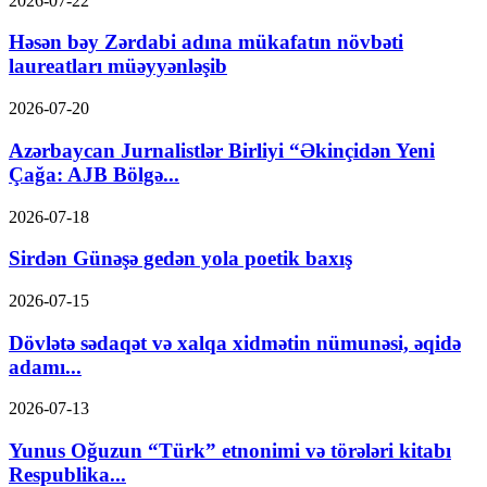
2026-07-22
Həsən bəy Zərdabi adına mükafatın növbəti
laureatları müəyyənləşib
2026-07-20
Azərbaycan Jurnalistlər Birliyi “Əkinçidən Yeni
Çağa: AJB Bölgə...
2026-07-18
Sirdən Günəşə gedən yola poetik baxış
2026-07-15
Dövlətə sədaqət və xalqa xidmətin nümunəsi, əqidə
adamı...
2026-07-13
Yunus Oğuzun “Türk” etnonimi və törələri kitabı
Respublika...