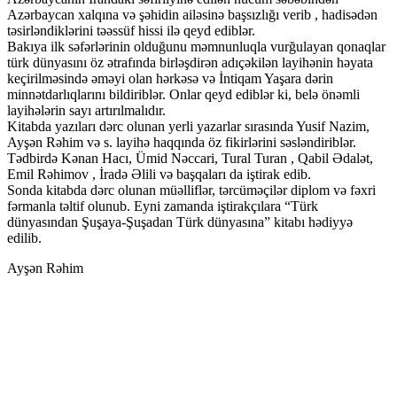
Azərbaycan xalqına və şəhidin ailəsinə başsızlığı verib , hadisədən
təsirləndiklərini təəssüf hissi ilə qeyd ediblər.
Bakıya ilk səfərlərinin olduğunu məmnunluqla vurğulayan qonaqlar
türk dünyasını öz ətrafında birləşdirən adıçəkilən layihənin həyata
keçirilməsində əməyi olan hərkəsə və İntiqam Yaşara dərin
minnətdarlıqlarını bildiriblər. Onlar qeyd ediblər ki, belə önəmli
layihələrin sayı artırılmalıdır.
Kitabda yazıları dərc olunan yerli yazarlar sırasında Yusif Nazim,
Ayşən Rəhim və s. layihə haqqında öz fikirlərini səsləndiriblər.
Tədbirdə Kənan Hacı, Ümid Nəccari, Tural Turan , Qabil Ədalət,
Emil Rəhimov , İradə Əlili və başqaları da iştirak edib.
Sonda kitabda dərc olunan müəlliflər, tərcüməçilər diplom və fəxri
fərmanla təltif olunub. Eyni zamanda iştirakçılara “Türk
dünyasından Şuşaya-Şuşadan Türk dünyasına” kitabı hədiyyə
edilib.
Ayşən Rəhim