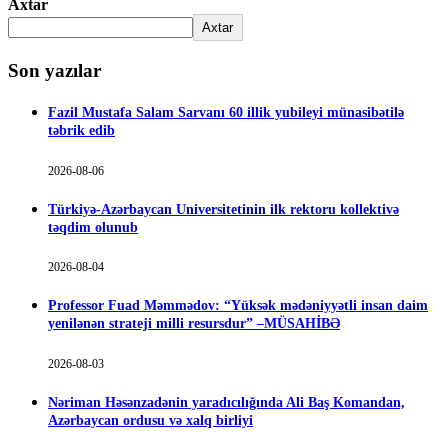
Axtar
Axtar
Son yazılar
Fazil Mustafa Salam Sarvanı 60 illik yubileyi münasibətilə
təbrik edib
2026-08-06
Türkiyə-Azərbaycan Universitetinin ilk rektoru kollektivə
təqdim olunub
2026-08-04
Professor Fuad Məmmədov: “Yüksək mədəniyyətli insan daim
yenilənən strateji milli resursdur” –MÜSAHİBƏ
2026-08-03
Nəriman Həsənzadənin yaradıcılığında Ali Baş Komandan,
Azərbaycan ordusu və xalq birliyi