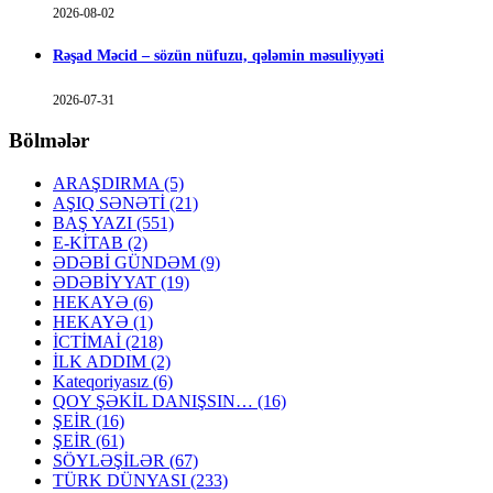
2026-08-02
Rəşad Məcid – sözün nüfuzu, qələmin məsuliyyəti
2026-07-31
Bölmələr
ARAŞDIRMA
(5)
AŞIQ SƏNƏTİ
(21)
BAŞ YAZI
(551)
E-KİTAB
(2)
ƏDƏBİ GÜNDƏM
(9)
ƏDƏBİYYAT
(19)
HEKAYƏ
(6)
HEKAYƏ
(1)
İCTİMAİ
(218)
İLK ADDIM
(2)
Kateqoriyasız
(6)
QOY ŞƏKİL DANIŞSIN…
(16)
ŞEİR
(16)
ŞEİR
(61)
SÖYLƏŞİLƏR
(67)
TÜRK DÜNYASI
(233)