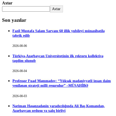
Axtar
Axtar
Son yazılar
Fazil Mustafa Salam Sarvanı 60 illik yubileyi münasibətilə
təbrik edib
2026-08-06
Türkiyə-Azərbaycan Universitetinin ilk rektoru kollektivə
təqdim olunub
2026-08-04
Professor Fuad Məmmədov: “Yüksək mədəniyyətli insan daim
yenilənən strateji milli resursdur” –MÜSAHİBƏ
2026-08-03
Nəriman Həsənzadənin yaradıcılığında Ali Baş Komandan,
Azərbaycan ordusu və xalq birliyi