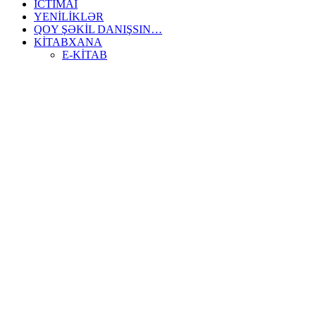
İCTİMAİ
YENİLİKLƏR
QOY ŞƏKİL DANIŞSIN…
KİTABXANA
E-KİTAB