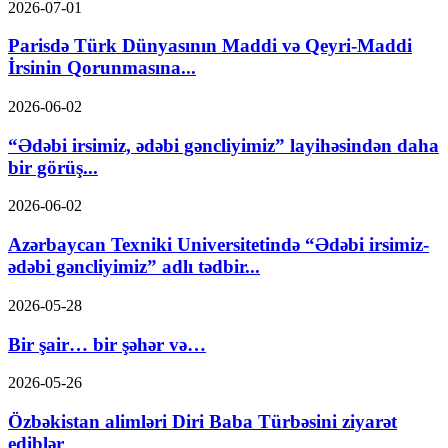
2026-07-01
Parisdə Türk Dünyasının Maddi və Qeyri-Maddi
İrsinin Qorunmasına...
2026-06-02
“Ədəbi irsimiz, ədəbi gəncliyimiz” layihəsindən daha
bir görüş...
2026-06-02
Azərbaycan Texniki Universitetində “Ədəbi irsimiz-
ədəbi gəncliyimiz” adlı tədbir...
2026-05-28
Bir şair… bir şəhər və…
2026-05-26
Özbəkistan alimləri Diri Baba Türbəsini ziyarət
ediblər