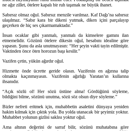
ne ağır zillet, ötelere kapalı bir ruh taşımak ne büyük ihanet.
Sabırsız olmaz oğul. Sabırsız menzile varılmaz. Kaf Dağı’na sabırsız
ulaşılmaz. “Sabır kara bir dikeni yutmak, diken içini parçalayıp
geçerken de hiç ses çıkarmamaktadır.”
İnsan ocaklar gibi yanmalı, yanmalı da kimselere gamını ilan
etmemelidir. Gözünü ötelere dikesin oğul, hesabını idealine göre
yapasın. Şunu da asla unutmayasın: “Her şeyin vakti tayin edilmiştir.
Vaktinden önce öten horozun başı kesilir.”
Vazifen çetin, yükün ağırdır oğul.
Hizmette önde ücrette geride olasın. Vazifenin en ağırına talip
olmakta kaçınmayasın. Vazifenin ağırlığı Yaratan’ın kullarına
ihsanıdır.
“Açık sözlü ol! Her sözü üstüne alma! Gördüğünü söyleme,
bildiğini bilme, sözünü unutma, sözü söz olsun diye söyleme.”
Bizler nefreti eritmek için, muhabbetin asaletini dünyaya yeniden
hakim kılmak için çıktık yola. Bu yolda utanacak bir şeyimiz yoktur.
Muhabbet yolunun gizlisi saklısı yoktur oğul.
Ama altının değerini de sarraf bilir, sözünü muhatabına göre