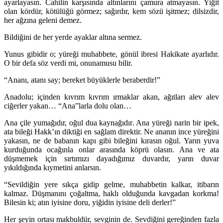
ayarlayasın. Cahilin karşısında altınlarını çamura atmayasın. Yiğit
olan kördür, kötülüğü görmez; sağırdır, kem sözü işitmez; dilsizdir,
her ağzına geleni demez.
Bildiğini de her yerde ayaklar altına sermez.
Yunus gibidir o; yüreği muhabbete, gönül ibresi Hakikate ayarlıdır.
O bir defa söz verdi mi, onunamusu bilir.
“Ananı, atanı say; bereket büyüklerle beraberdir!”
Anadolu; içinden kıvrım kıvrım ırmaklar akan, ağıtları alev alev
ciğerler yakan… “Ana”larla dolu olan…
Ana çile yumağıdır, oğul dua kaynağıdır. Ana yüreği narin bir ipek,
ata bileği Hakk’ın diktiği en sağlam direktir. Ne ananın ince yüreğini
yakasın, ne de babanın kapı gibi bileğini kırasın oğul. Yarın yuva
kurduğunda ocağınla onlar arasında köprü olasın. Ana ve ata
düşmemek için sırtımızı dayadığımız duvardır, yarın duvar
yıkıldığında kıymetini anlarsın.
“Sevildiğin yere sıkça gidip gelme, muhabbetin kalkar, itibarın
kalmaz. Düşmanını çoğaltma, haklı olduğunda kavgadan korkma!
Bilesin ki; atın iyisine doru, yiğidin iyisine deli derler!”
Her şeyin ortası makbuldür, sevginin de. Sevdiğini gereğinden fazla