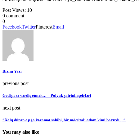
Post Views:
10
0 comment
0
Facebook
Twitter
Pinterest
Email
Bizim Yazı
previous post
Gedişlərə vərdiş etmək… – Polyak şairinin şeirləri
next post
“Xalq dünən aşığa kəramət sahibi, bir möcüzəli adam kimi baxırdı…”
You may also like