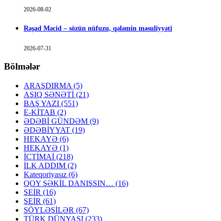
2026-08-02
Rəşad Məcid – sözün nüfuzu, qələmin məsuliyyəti
2026-07-31
Bölmələr
ARAŞDIRMA
(5)
AŞIQ SƏNƏTİ
(21)
BAŞ YAZI
(551)
E-KİTAB
(2)
ƏDƏBİ GÜNDƏM
(9)
ƏDƏBİYYAT
(19)
HEKAYƏ
(6)
HEKAYƏ
(1)
İCTİMAİ
(218)
İLK ADDIM
(2)
Kateqoriyasız
(6)
QOY ŞƏKİL DANIŞSIN…
(16)
ŞEİR
(16)
ŞEİR
(61)
SÖYLƏŞİLƏR
(67)
TÜRK DÜNYASI
(233)