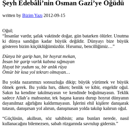
Şeyh Edebâli’nin Osman Gazi’ye Öğüdü
written by
Bizim Yazı
2012-09-15
Oğul;
“İnsanlar vardır, şafak vaktinde doğar, gün batarken ölürler. Unutma
ki dünya sandığın kadar büyük değildir. Dünyayı bize büyük
gösteren bizim küçüklüğümüzdür. Hırsımız, bencilliğimiz…”
Dünya bir garip han, bir hoyrat mekan,
İnsan bir garip varlık kabına sığmayan
Hayat bir yudum su, bir anlık rüya
Ömür bir kısa yol tekrarı olmayan…
Bu yolda nazarımızı sonsuzluğa dikip; büyük yürümek ve büyük
ölmek gerek. Bu yolda hırs, diken; benlik ve kibir, engeldir oğul.
Sakın ha kendine takılmayasın ve kendinde boğulmayasın. Teklik
sadece Allah’a mahsustur, tek başına karara durup hoyrat dünyanın
dayanılmaz ağırlığını kaldırmayasın. İşlerini ehil kişilere danışarak
tutasın, danışırsan yol alırsın, danışmasan yolda takılıp kalırsın oğul.
“Güçlüsün, akıllısın, söz sahibisin; ama bunları nerede, nasıl
kullanacağını bilemezsen, sabah rüzgarında savrulup gidersin.”