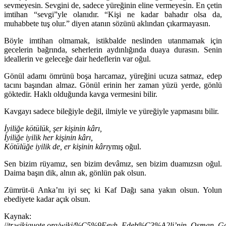
sevmeyesin. Sevgini de, sadece yüreğinin eline vermeyesin. En çetin
imtihan “sevgi”yle olanıdır. “Kişi ne kadar bahadır olsa da,
muhabbete tuş olur.” diyen atanın sözünü aklından çıkarmayasın.
Böyle imtihan olmamak, istikbalde neslinden utanmamak için
gecelerin bağrında, seherlerin aydınlığında duaya durasın. Senin
ideallerin ve geleceğe dair hedeflerin var oğul.
Gönül adamı ömrünü boşa harcamaz, yüreğini ucuza satmaz, edep
tacını başından almaz. Gönül erinin her zaman yüzü yerde, gönlü
göktedir. Haklı olduğunda kavga vermesini bilir.
Kavgayı sadece bileğiyle değil, ilmiyle ve yüreğiyle yapmasını bilir.
İyiliğe kötülük, şer kişinin kârı,
İyiliğe iyilik her kişinin kârı,
Kötülüğe iyilik de, er kişinin kârı
ymış oğul.
Sen bizim rüyamız, sen bizim devâmız, sen bizim duamızsın oğul.
Daima başın dik, alnın ak, gönlün pak olsun.
Zümrüt-ü Anka’nı iyi seç ki Kaf Dağı sana yakın olsun. Yolun
ebediyete kadar açık olsun.
Kaynak:
//
tr.wikiquote.org/wiki/%C5%9Eeyh_Edeb%C3%A2li’nin_Osman_G