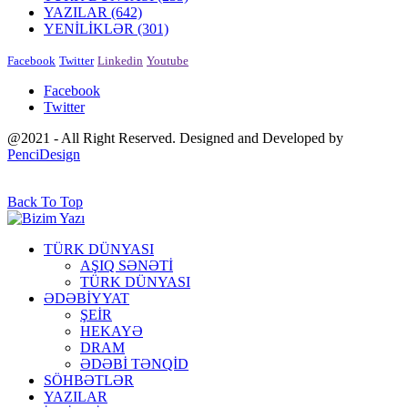
YAZILAR
(642)
YENİLİKLƏR
(301)
Facebook
Twitter
Linkedin
Youtube
Facebook
Twitter
@2021 - All Right Reserved. Designed and Developed by
PenciDesign
Back To Top
TÜRK DÜNYASI
AŞIQ SƏNƏTİ
TÜRK DÜNYASI
ƏDƏBİYYAT
ŞEİR
HEKAYƏ
DRAM
ƏDƏBİ TƏNQİD
SÖHBƏTLƏR
YAZILAR