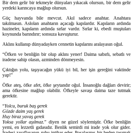
Bir dem gelir bir tekmeyle dünyaları yıkacak olursun, bir dem gelir
yerdeki karıncaya mağlup olursun.
Güç hayvanda bile mevcut. Akıl sadece anahtar. Anahtara
takılmasın. Aslolan anahtarın açacağı kapılardır. Kapıların ardında
hazineler, kapıların ardında sırlar vardır. Sırlar ki, ebedi muştuları
koynunda barındırır; sonsuza kavuşturur.
Aklını kullanıp dünyadayken cennetin kapılarını aralayasın oğul.
“Öfken ve benliğin bir olup aklını yener! Daima sabırlı, sebatlı ve
iradene sahip olasın, azminden dönmeyesin.
Çıktığın yolu, taşıyacağın yükü iyi bil, her işin gereğini vaktinde
yap!”
Öfke ateş, öfke afet, öfke şeytandır oğul. İnsanoğlu dağları devirir;
ama öfkesine mağlup olabilir. Öfkeyle savaşı daima taze tutmak
gerektir.
“
Yolcu, buruk baş gerek
Gözde daim yaş gerek
Huy biraz yavaş gerek
Yoksa yollar aşılmaz.
” diyen ne güzel söylemiştir. Öfke benliğin
yemi, en lezzetli gıdasıdır. Benlik semirdi mi irade yok olur gider.
İradesi zayıflayanın ruhu intihar eder. Posalaşmış bir beden taşımak