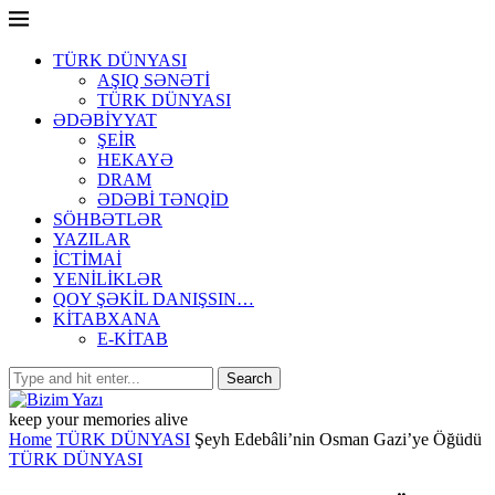
TÜRK DÜNYASI
AŞIQ SƏNƏTİ
TÜRK DÜNYASI
ƏDƏBİYYAT
ŞEİR
HEKAYƏ
DRAM
ƏDƏBİ TƏNQİD
SÖHBƏTLƏR
YAZILAR
İCTİMAİ
YENİLİKLƏR
QOY ŞƏKİL DANIŞSIN…
KİTABXANA
E-KİTAB
keep your memories alive
Home
TÜRK DÜNYASI
Şeyh Edebâli’nin Osman Gazi’ye Öğüdü
TÜRK DÜNYASI