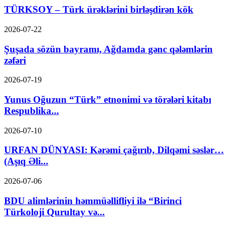
TÜRKSOY – Türk ürəklərini birləşdirən kök
2026-07-22
Şuşada sözün bayramı, Ağdamda gənc qələmlərin
zəfəri
2026-07-19
Yunus Oğuzun “Türk” etnonimi və törələri kitabı
Respublika...
2026-07-10
URFAN DÜNYASI: Kərəmi çağırıb, Dilqəmi səslər…
(Aşıq Əli...
2026-07-06
BDU alimlərinin həmmüəllifliyi ilə “Birinci
Türkoloji Qurultay və...