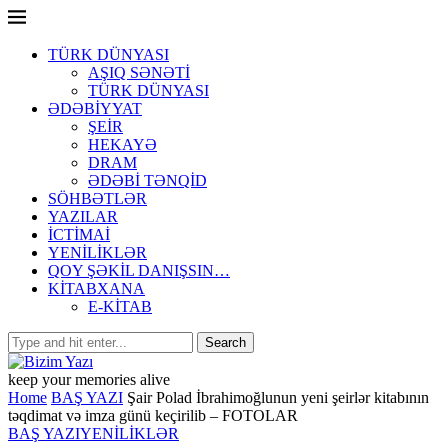
TÜRK DÜNYASI
AŞIQ SƏNƏTİ
TÜRK DÜNYASI
ƏDƏBİYYAT
ŞEİR
HEKAYƏ
DRAM
ƏDƏBİ TƏNQİD
SÖHBƏTLƏR
YAZILAR
İCTİMAİ
YENİLİKLƏR
QOY ŞƏKİL DANIŞSIN…
KİTABXANA
E-KİTAB
keep your memories alive
Home
BAŞ YAZI
Şair Polad İbrahimoğlunun yeni şeirlər kitabının
təqdimat və imza günü keçirilib – FOTOLAR
BAŞ YAZI
YENİLİKLƏR