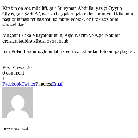
Kitabın ön söz müəllifi, şair Süleyman Abdulla, yazıçı Əyyub
Qiyas, şair Şərif Ağayar və başqaları qələm dostlarını yeni kitabının
nəşr olunması münasibəti ilə təbrik edərək, öz ürək sözlərini
söyləyiblər.
Müğənni Zəka Vilayətoğlunun, Aşıq Nazim və Aşıq Nəbinin
çıxışları tədbirə xüsusi ovqat qatıb.
Şair Polad İbrahimoğlunu təbrik edir və tədbirdən fotoları paylaşırıq.
Post Views:
20
0 comment
1
Facebook
Twitter
Pinterest
Email
previous post