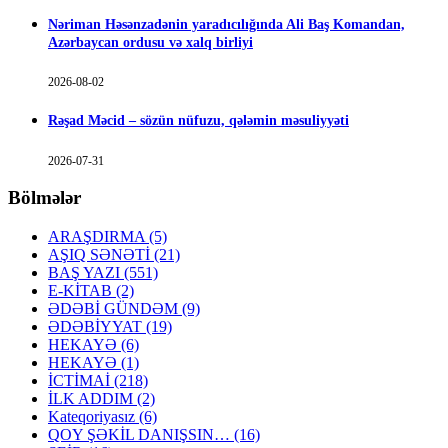
Nəriman Həsənzadənin yaradıcılığında Ali Baş Komandan,
Azərbaycan ordusu və xalq birliyi
2026-08-02
Rəşad Məcid – sözün nüfuzu, qələmin məsuliyyəti
2026-07-31
Bölmələr
ARAŞDIRMA
(5)
AŞIQ SƏNƏTİ
(21)
BAŞ YAZI
(551)
E-KİTAB
(2)
ƏDƏBİ GÜNDƏM
(9)
ƏDƏBİYYAT
(19)
HEKAYƏ
(6)
HEKAYƏ
(1)
İCTİMAİ
(218)
İLK ADDIM
(2)
Kateqoriyasız
(6)
QOY ŞƏKİL DANIŞSIN…
(16)