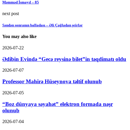
Məmməd İsmayıl – 85
next post
Səndən sonranın balladası – Əli Çağladan şeirlər
You may also like
2026-07-22
Ədibin Evində “Gecə reysinə bilet”in təqdimatı oldu
2026-07-07
Professor Mahirə Hüseynova təltif olunub
2026-07-05
“Boz dünyaya səyahət” elektron formada nəşr
olunub
2026-07-04