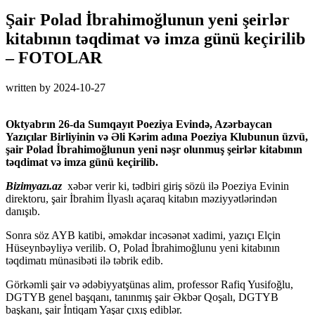
Şair Polad İbrahimoğlunun yeni şeirlər
kitabının təqdimat və imza günü keçirilib
– FOTOLAR
written by
2024-10-27
Oktyabrın 26-da Sumqayıt Poeziya Evində, Azərbaycan
Yazıçılar Birliyinin və Əli Kərim adına Poeziya Klubunun üzvü,
şair Polad İbrahimoğlunun yeni nəşr olunmuş şeirlər kitabının
təqdimat və imza günü keçirilib.
Bizimyazı.az
xəbər verir ki, tədbiri giriş sözü ilə Poeziya Evinin
direktoru, şair İbrahim İlyaslı açaraq kitabın məziyyətlərindən
danışıb.
Sonra söz AYB katibi, əməkdar incəsənət xadimi, yazıçı Elçin
Hüseynbəyliyə verilib. O, Polad İbrahimoğlunu yeni kitabının
təqdimatı münasibəti ilə təbrik edib.
Görkəmli şair və ədəbiyyatşünas alim, professor Rafiq Yusifoğlu,
DGTYB genel başqanı, tanınmış şair Əkbər Qoşalı, DGTYB
başkanı, şair İntiqam Yaşar çıxış ediblər.