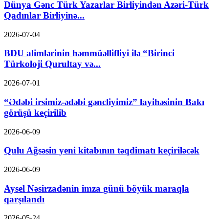
Dünya Gənc Türk Yazarlar Birliyindən Azəri-Türk
Qadınlar Birliyinə...
2026-07-04
BDU alimlərinin həmmüəllifliyi ilə “Birinci
Türkoloji Qurultay və...
2026-07-01
“Ədəbi irsimiz-ədəbi gəncliyimiz” layihəsinin Bakı
görüşü keçirilib
2026-06-09
Qulu Ağsəsin yeni kitabının təqdimatı keçiriləcək
2026-06-09
Aysel Nəsirzadənin imza günü böyük maraqla
qarşılandı
2026-05-24