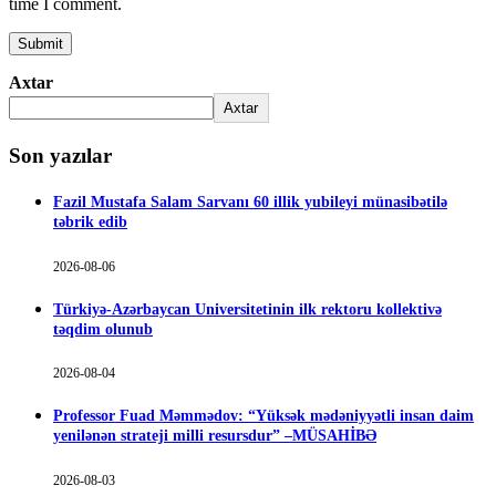
time I comment.
Axtar
Axtar
Son yazılar
Fazil Mustafa Salam Sarvanı 60 illik yubileyi münasibətilə
təbrik edib
2026-08-06
Türkiyə-Azərbaycan Universitetinin ilk rektoru kollektivə
təqdim olunub
2026-08-04
Professor Fuad Məmmədov: “Yüksək mədəniyyətli insan daim
yenilənən strateji milli resursdur” –MÜSAHİBƏ
2026-08-03