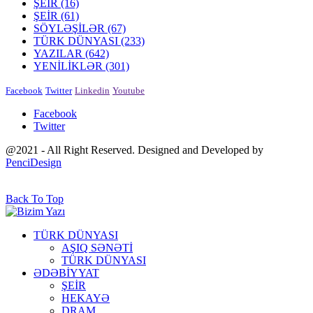
ŞEİR
(16)
ŞEİR
(61)
SÖYLƏŞİLƏR
(67)
TÜRK DÜNYASI
(233)
YAZILAR
(642)
YENİLİKLƏR
(301)
Facebook
Twitter
Linkedin
Youtube
Facebook
Twitter
@2021 - All Right Reserved. Designed and Developed by
PenciDesign
Back To Top
TÜRK DÜNYASI
AŞIQ SƏNƏTİ
TÜRK DÜNYASI
ƏDƏBİYYAT
ŞEİR
HEKAYƏ
DRAM