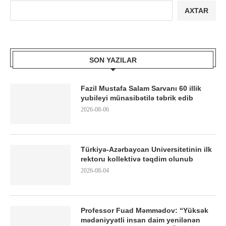
AXTAR
SON YAZILAR
Fazil Mustafa Salam Sarvanı 60 illik
yubileyi münasibətilə təbrik edib
2026-08-06
Türkiyə-Azərbaycan Universitetinin ilk
rektoru kollektivə təqdim olunub
2026-08-04
Professor Fuad Məmmədov: “Yüksək
mədəniyyətli insan daim yenilənən