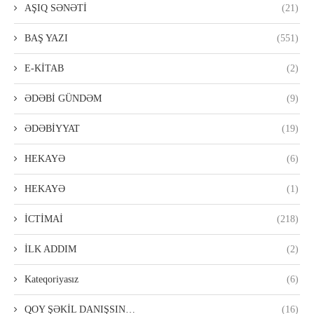
AŞIQ SƏNƏTİ
(21)
BAŞ YAZI
(551)
E-KİTAB
(2)
ƏDƏBİ GÜNDƏM
(9)
ƏDƏBİYYAT
(19)
HEKAYƏ
(6)
HEKAYƏ
(1)
İCTİMAİ
(218)
İLK ADDIM
(2)
Kateqoriyasız
(6)
QOY ŞƏKİL DANIŞSIN…
(16)