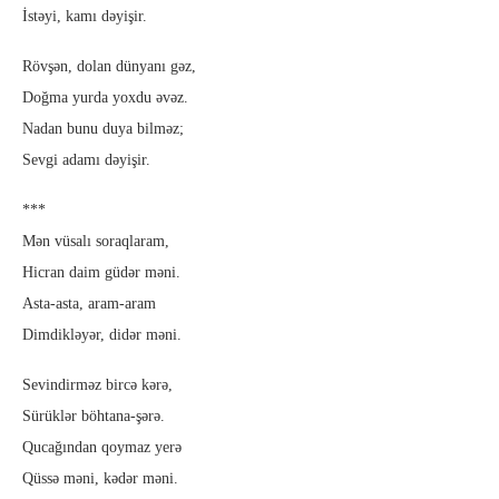
İstəyi, kamı dəyişir.
Rövşən, dolan dünyanı gəz,
Doğma yurda yoxdu əvəz.
Nadan bunu duya bilməz;
Sevgi adamı dəyişir.
***
Mən vüsalı soraqlaram,
Hicran daim güdər məni.
Asta-asta, aram-aram
Dimdikləyər, didər məni.
Sevindirməz bircə kərə,
Sürüklər böhtana-şərə.
Qucağından qoymaz yerə
Qüssə məni, kədər məni.