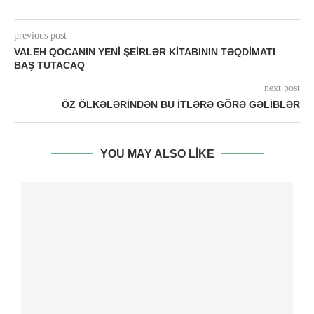
previous post
VALEH QOCANIN YENI ŞEIRLƏR KITABININ TƏQDIMATI
BAŞ TUTACAQ
next post
ÖZ ÖLKƏLƏRINDƏN BU ITLƏRƏ GÖRƏ GƏLIBLƏR
YOU MAY ALSO LIKE