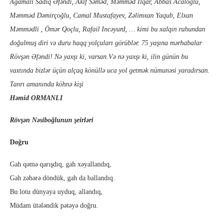
Ağamalı Sadiq Əfəndi, Akif Səməd, Məmməd İlqar, Abbas Acaloğlu,
Məmməd Dəmirçoğlu, Camal Mustafayev, Zəlimxan Yaqub, Elxan
Məmmədli , Ömər Qoçlu, Rafail Incəyurd, … kimi bu xalqın ruhundan
doğulmuş diri və duru haqq yolçuları görüblər. 75 yaşına mərhabalar
Rövşən Əfəndi! Nə yaxşı ki, varsan.Və nə yaxşı ki, ilin günün bu
vaxtında bizlər üçün alçaq könüllə uca yol getmək nümunəsi yaradırsan.
Tanrı amanında köhnə kişi
Həmid ORMANLI
Rövşən Nəsiboğlunun şeirləri
Doğru
Gah qəmə qarışdıq, gah xəyallandıq,
Gah zəhərə döndük, gah da ballandıq.
Bu lotu dünyaya uyduq, allandıq,
Müdam ütələndik pətəyə doğru.