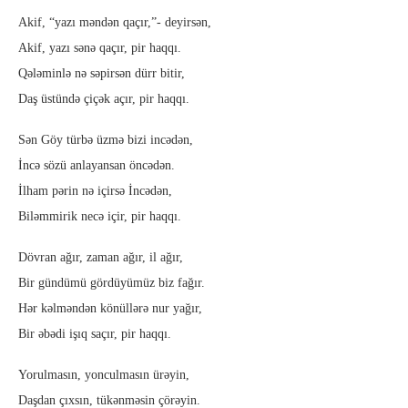
Akif, “yazı məndən qaçır,”- deyirsən,
Akif, yazı sənə qaçır, pir haqqı.
Qələminlə nə səpirsən dürr bitir,
Daş üstündə çiçək açır, pir haqqı.
Sən Göy türbə üzmə bizi incədən,
İncə sözü anlayansan öncədən.
İlham pərin nə içirsə İncədən,
Biləmmirik necə içir, pir haqqı.
Dövran ağır, zaman ağır, il ağır,
Bir gündümü gördüyümüz biz fağır.
Hər kəlməndən könüllərə nur yağır,
Bir əbədi işıq saçır, pir haqqı.
Yorulmasın, yonculmasın ürəyin,
Daşdan çıxsın, tükənməsin çörəyin.