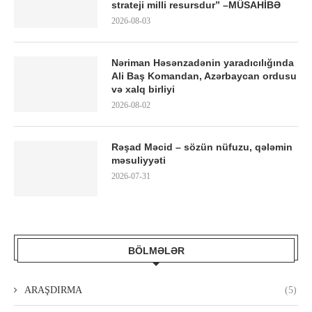
strateji milli resursdur” –MÜSAHİBƏ
2026-08-03
Nəriman Həsənzadənin yaradıcılığında
Ali Baş Komandan, Azərbaycan ordusu
və xalq birliyi
2026-08-02
Rəşad Məcid – sözün nüfuzu, qələmin
məsuliyyəti
2026-07-31
BÖLMƏLƏR
ARAŞDIRMA
(5)