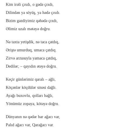
Kim irəli çıxdı, o gədə çıxdı,
Dilindən ya söyüş, ya hədə çıxdı.
Bizim gəzdiyimiz qəhədə çıxdı,
Əlimiz uzalı mətəyə doğru.
Nə taxta yetişdik, nə taca çatdıq,
Əriştə umurduq, umaca çatdıq.
Zirvə arzusuyla yamaca çatdıq,
Dedilər; – qayıdın ətəyə doğru.
Keçir günlərimiz qaralı – ağlı,
Köçənlər köçdülər sinəsi dağlı.
Ayağı buxovlu, qolları bağlı,
Yönümüz zopaya, kötəyə doğru.
Dünyanın nə qədər bar ağacı var,
Palıd ağacı var, Qarağacı var.