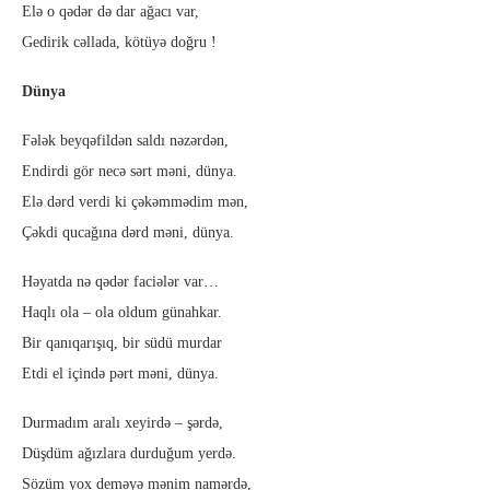
Elə o qədər də dar ağacı var,
Gedirik cəllada, kötüyə doğru !
Dünya
Fələk beyqəfildən saldı nəzərdən,
Endirdi gör necə sərt məni, dünya.
Elə dərd verdi ki çəkəmmədim mən,
Çəkdi qucağına dərd məni, dünya.
Həyatda nə qədər faciələr var…
Haqlı ola – ola oldum günahkar.
Bir qanıqarışıq, bir südü murdar
Etdi el içində pərt məni, dünya.
Durmadım aralı xeyirdə – şərdə,
Düşdüm ağızlara durduğum yerdə.
Sözüm yox deməyə mənim namərdə,