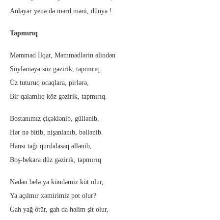
Anlayar yenə də mərd məni, dünya !
Tapmırıq
Məmməd İlqar, Məmmədlərin əlindən
Söyləməyə söz gəzirik, tapmırıq.
Üz tuturuq ocaqlara, pirlərə,
Bir qalamlıq köz gəzirik, tapmırıq.
Bostanımız çiçəklənib, güllənib,
Hər nə bitib, nişanlanıb, bəllənib.
Hansı tağı qurdalasaq əllənib,
Boş-bekara düz gəzirik, tapmırıq
Nədən belə ya kündəmiz küt olur,
Ya açılmır xəmirimiz pot olur?
Gah yağ ötür, gah da həlim şit olur,