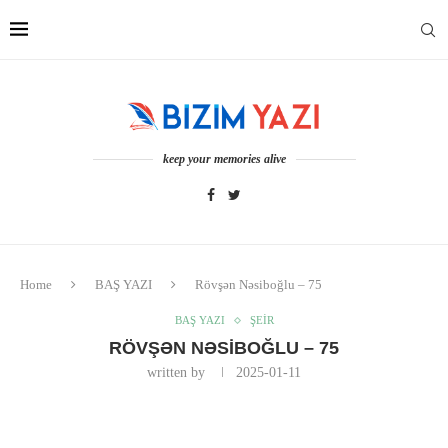
keep your memories alive
Home
BAŞ YAZI
Rövşən Nəsiboğlu – 75
BAŞ YAZI
ŞEİR
RÖVŞƏN NƏSIBOĞLU – 75
written by
2025-01-11