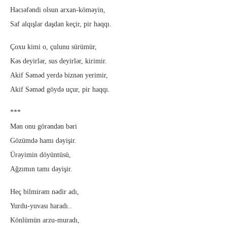
Hacıəfəndi olsun arxan-köməyin,
Saf alqışlar daşdan keçir, pir haqqı.
Çoxu kimi o, çulunu sürümür,
Kəs deyirlər, sus deyirlər, kirimir.
Akif Səməd yerdə biznən yerimir,
Akif Səməd göydə uçur, pir haqqı.
***
Mən onu görəndən bəri
Gözümdə hamı dəyişir.
Ürəyimin döyüntüsü,
Ağzımın tamı dəyişir.
Heç bilmirəm nədir adı,
Yurdu-yuvası haradı..
Könlümün arzu-muradı,