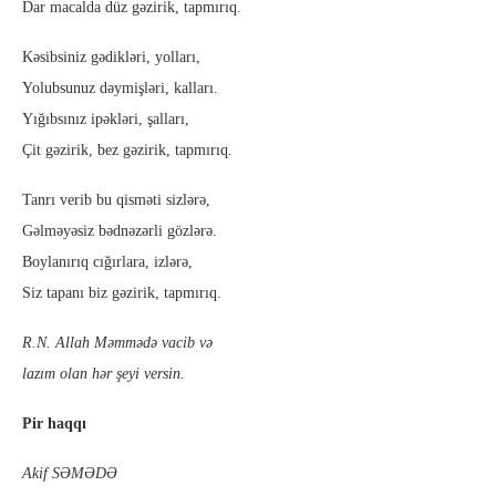
Dar macalda düz gəzirik, tapmırıq.
Kəsibsiniz gədikləri, yolları,
Yolubsunuz dəymişləri, kalları.
Yığıbsınız ipəkləri, şalları,
Çit gəzirik, bez gəzirik, tapmırıq.
Tanrı verib bu qisməti sizlərə,
Gəlməyəsiz bədnəzərli gözlərə.
Boylanırıq cığırlara, izlərə,
Siz tapanı biz gəzirik, tapmırıq.
R.N. Allah Məmmədə vacib və
lazım olan hər şeyi versin.
Pir haqqı
Akif SƏMƏDƏ