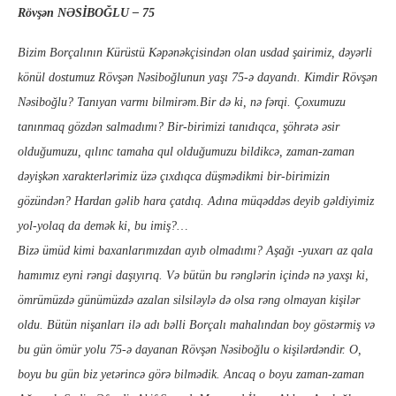
Rövşən NƏSİBOĞLU – 75
Bizim Borçalının Kürüstü Kəpənəkçisindən olan usdad şairimiz, dəyərli
könül dostumuz Rövşən Nəsiboğlunun yaşı 75-ə dayandı. Kimdir Rövşən
Nəsiboğlu? Tanıyan varmı bilmirəm.Bir də ki, nə fərqi. Çoxumuzu
tanınmaq gözdən salmadımı? Bir-birimizi tanıdıqca, şöhrətə əsir
olduğumuzu, qılınc tamaha qul olduğumuzu bildikcə, zaman-zaman
dəyişkən xarakterlərimiz üzə çıxdıqca düşmədikmi bir-birimizin
gözündən? Hardan gəlib hara çatdıq. Adına müqəddəs deyib gəldiyimiz
yol-yolaq da demək ki, bu imiş?…
Bizə ümüd kimi baxanlarımızdan ayıb olmadımı? Aşağı -yuxarı az qala
hamımız eyni rəngi daşıyırıq. Və bütün bu rənglərin içində nə yaxşı ki,
ömrümüzdə günümüzdə azalan silsiləylə də olsa rəng olmayan kişilər
oldu. Bütün nişanları ilə adı bəlli Borçalı mahalından boy göstərmiş və
bu gün ömür yolu 75-ə dayanan Rövşən Nəsiboğlu o kişilərdəndir. O,
boyu bu gün biz yetərincə görə bilmədik. Ancaq o boyu zaman-zaman