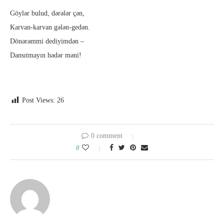
Göylər bulud, dərələr çən,
Karvan-karvan gələn-gedən.
Dönərəmmi dediyimdən –
Dansıtmayın hədər məni!
Post Views:
26
0 comment
0