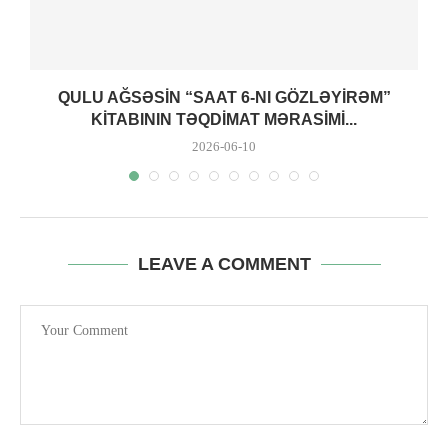
QULU AĞSƏSIN “SAAT 6-NI GÖZLƏYIRƏM”
KITABININ TƏQDIMAT MƏRASIMI...
2026-06-10
LEAVE A COMMENT