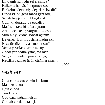
Bir damla su nədir sel arasında?
Bəlkə də hər sözüm quruca səsdir,
Bir kəlmə deməmiş, deyirlər “bəsdir”.
Bir də ki, bu gecə mənə gərəkdir,
Sabah başqa söhbət keçiləcəkdir,
Odur ki, duraraq bu gecəliyə
Məclisdə təzə bir adət açıram.
Artıq gecə keçir, yorğunuq -deyə,
Şirin bir yuxudan söhbət açıram.
Deyirlər:- Bəs niyə danışmadın sən,
Niyə tüstüləndin, alışmadın sən?
Yoxsa çevrilərək axarsız suya,
Əbədi yar dedim yatağıma mən.
Yox, verib onları şirin yuxuya,
Keçdim yazmaq üçün otağıma mən…
1956
VƏSİYYƏT
Qara cilddə çap eləyin kitabımı
Məndən sonra.
Qara cilddə.
Tünd qara.
Qoy qara kağızım olsun
O kitab dostlara, tanışlara.