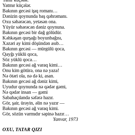
Yatmır küçələr.
Bakının gecəsi işıq romanı…
Dənizin qoynunda baş qəhrəmanı.
Oxu səhərəcən, yetəsən ona.
Yüyür səhərəcən dəniz qoynuna.
Bakının gecəsi bir dağ gölüdür.
Kəhkəşan qurşağı boyunbağısı,
Xəzəri ay kimi döşündən asıb…
Bakının gecəsi — mürgülü qoca,
Qayğı yüklü qoca,
Söz yüklü qoca…
Bakının gecəsi ağ varaq kimi…
Onu kim götürə, ona nə yaza!
Nə ötəri ola, nə də ki, asan.
Bakının gecəsi ağ dəniz kimi,
Uyudur qoynunda nə qədər gəmi,
Nə qədər insan — gəmi
Sabahaçılanda səfərə hazır.
Gör, şair, ürəyin, əlin nə yazır —
Bakının gecəsi ağ varaq kimi.
Gör, sözün varmıdır səpinə hazır…
Yanvar, 1973
OXU, TATAR QIZI