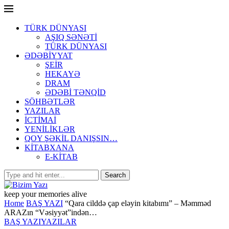
TÜRK DÜNYASI
AŞIQ SƏNƏTİ
TÜRK DÜNYASI
ƏDƏBİYYAT
ŞEİR
HEKAYƏ
DRAM
ƏDƏBİ TƏNQİD
SÖHBƏTLƏR
YAZILAR
İCTİMAİ
YENİLİKLƏR
QOY ŞƏKİL DANIŞSIN…
KİTABXANA
E-KİTAB
keep your memories alive
Home
BAŞ YAZI
“Qara cilddə çap eləyin kitabımı” – Məmməd
ARAZın “Vəsiyyət”indən…
BAŞ YAZI
YAZILAR