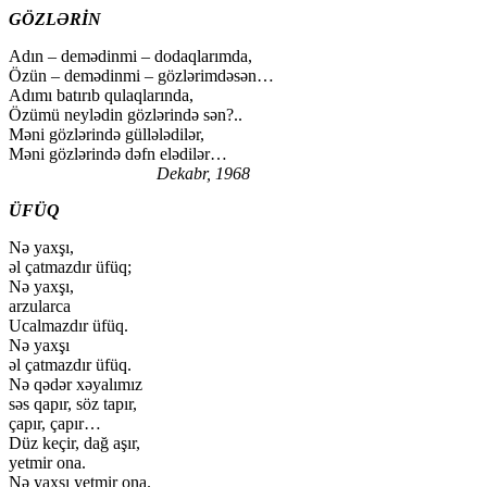
GÖZLƏRİN
Adın – demədinmi – dodaqlarımda,
Özün – demədinmi – gözlərimdəsən…
Adımı batırıb qulaqlarında,
Özümü neylədin gözlərində sən?..
Məni gözlərində güllələdilər,
Məni gözlərində dəfn elədilər…
Dekabr, 1968
ÜFÜQ
Nə yaxşı,
əl çatmazdır üfüq;
Nə yaxşı,
arzularca
Ucalmazdır üfüq.
Nə yaxşı
əl çatmazdır üfüq.
Nə qədər xəyalımız
səs qapır, söz tapır,
çapır, çapır…
Düz keçir, dağ aşır,
yetmir ona.
Nə yaxşı yetmir ona.