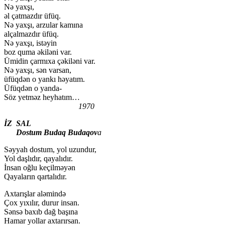
Nə yaxşı,
əl çatmazdır üfüq.
Nə yaxşı, arzular kamına
alçalmazdır üfüq.
Nə yaxşı, istəyin
boz quma əkiləni var.
Ümidin çarmıxa çəkiləni var.
Nə yaxşı, sən varsan,
üfüqdən o yankı həyatım.
Üfüqdən o yanda-
Söz yetməz heyhatım…
1970
İZ SAL
Dostum Budaq Budaqov
a
Səyyah dostum, yol uzundur,
Yol daşlıdır, qayalıdır.
İnsan oğlu keçilməyən
Qayaların qartalıdır.
Axtarışlar aləmində
Çox yıxılır, durur insan.
Sənsə baxıb dağ başına
Hamar yollar axtarırsan.