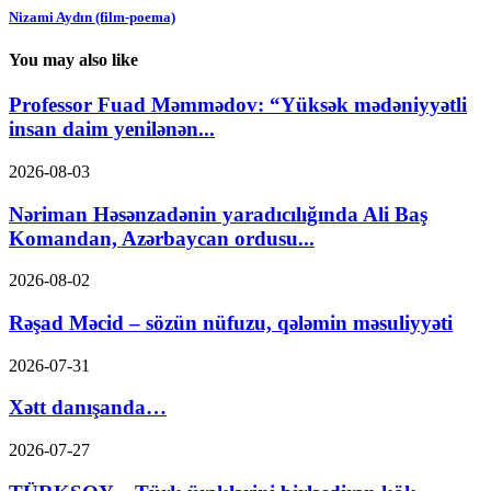
Nizami Aydın (film-poema)
You may also like
Professor Fuad Məmmədov: “Yüksək mədəniyyətli
insan daim yenilənən...
2026-08-03
Nəriman Həsənzadənin yaradıcılığında Ali Baş
Komandan, Azərbaycan ordusu...
2026-08-02
Rəşad Məcid – sözün nüfuzu, qələmin məsuliyyəti
2026-07-31
Xətt danışanda…
2026-07-27