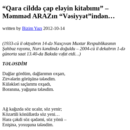
“Qara cilddə çap eləyin kitabımı” –
Məmməd ARAZın “Vəsiyyət”indən…
written by
Bizim Yazı
2012-10-14
(1933-cü il oktyabrın 14-də Naxçıvan Muxtar Respublikasının
Şahbuz rayonu, Nurs kəndində doğuldu – 2004-cü il dekabrın 1-də
günorta saat 13.40-da Bakıda vəfat etdi…)
TƏLƏSDİM
Dağlar gördüm, dağlarımın oxşarı,
Zirvələrin görüşünə tələsdim.
Küləkləri saçlarımı oxşadı,
Boranına, yağışına tələsdim.
Ağ kağızda söz ucalır, söz yenir;
Közərtili könüllərdə söz yeni…
Hara çəkdi söz qədəmi, söz yönü –
Enişinə, yoxuşuna tələsdim.