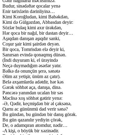
Gəlir nağıllarla məclisimizə.
Budur, sinədəftər qocalar yenə
Enir tarixlərin dərinliyinə…
Kimi Koroğludan, kimi Babəkdən,
Kimi də Gülgəzdən, Abbasdan deyir:
Sözlər bulaq kimi axır ürəkdən,
Hər qoca bir nağıl, bir dastan deyir…
Aşıqdan danışan aşıqdır sanki,
Coşur şair kimi şairdən deyən.
Bir qoca, Tomrisdən elə deyir ki,
Sanırsan evində qonaqmış dünən.
(İndi duyuram ki, el ürəyində
Neçə duymadığım əsərlər yatır.
Bəlkə də onunçün şerə, sənətə
Əlim az yetişir, ünüm az çatır).
Belə axşamlarda adətdir, hər kəs
Gərək söhbət aça, danışa, dinə.
Pəncərə yanından ucalan bir səs
Məclisə xoş söhbət gətirir yenə:
-Ə, Qədir, keçmişdən bir əl çəksənə,
Qarnı ac gününmü dad verir sənə?
Bu gündən, bu gündən bir danış görək.
Bu gün qazanılır yediyin çörək,
De, o adamqıran atomdur, nədir…
-A kişi, o böyük bir xəzinədir.