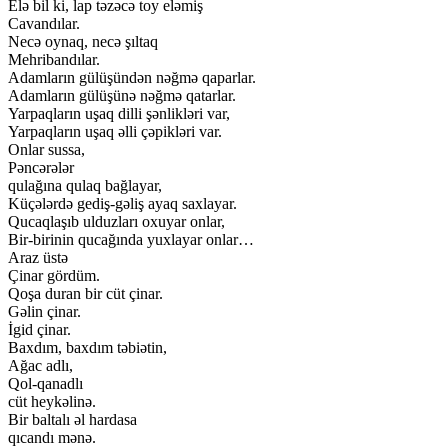
Elə bil ki, lap təzəcə toy eləmiş
Cavandılar.
Necə oynaq, necə şıltaq
Mehribandılar.
Adamların gülüşündən nəğmə qaparlar.
Adamların gülüşünə nəğmə qatarlar.
Yarpaqların uşaq dilli şənlikləri var,
Yarpaqların uşaq əlli çəpikləri var.
Onlar sussa,
Pəncərələr
qulağına qulaq bağlayar,
Küçələrdə gediş-gəliş ayaq saxlayar.
Qucaqlaşıb ulduzları oxuyar onlar,
Bir-birinin qucağında yuxlayar onlar…
Araz üstə
Çinar gördüm.
Qoşa duran bir cüt çinar.
Gəlin çinar.
İgid çinar.
Baxdım, baxdım təbiətin,
Ağac adlı,
Qol-qanadlı
cüt heykəlinə.
Bir baltalı əl hardasa
qıcandı mənə.