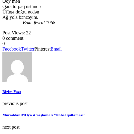
Qoy mən
Qara torpaq üstündə
Üfüqə doğru gedən
Ağ yola bənzəyim.
Bakı, fevral 1968
Post Views:
22
0 comment
0
Facebook
Twitter
Pinterest
Email
Bizim Yazı
previous post
Muraddan MOya it xaşlamalı “Nobel qutlaması”…
next post