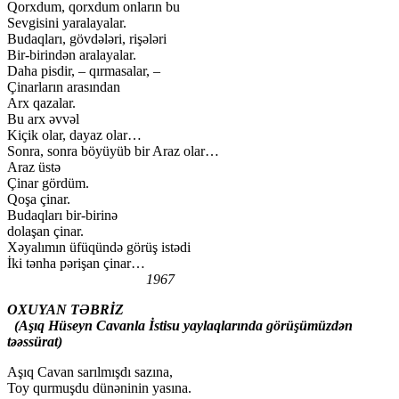
Qorxdum, qorxdum onların bu
Sevgisini yaralayalar.
Budaqları, gövdələri, rişələri
Bir-birindən aralayalar.
Daha pisdir, – qırmasalar, –
Çinarların arasından
Arx qazalar.
Bu arx əvvəl
Kiçik olar, dayaz olar…
Sonra, sonra böyüyüb bir Araz olar…
Araz üstə
Çinar gördüm.
Qoşa çinar.
Budaqları bir-birinə
dolaşan çinar.
Xəyalımın üfüqündə görüş istədi
İki tənha pərişan çinar…
1967
OXUYAN TƏBRİZ
(Aşıq Hüseyn Cavanla İstisu yaylaqlarında görüşümüzdən
təəssürat)
Aşıq Cavan sarılmışdı sazına,
Toy qurmuşdu dünəninin yasına.