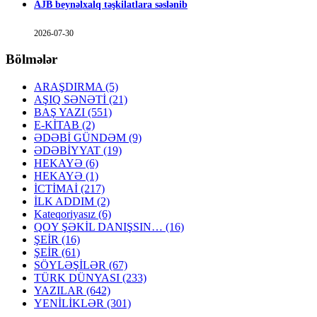
AJB beynəlxalq təşkilatlara səslənib
2026-07-30
Bölmələr
ARAŞDIRMA
(5)
AŞIQ SƏNƏTİ
(21)
BAŞ YAZI
(551)
E-KİTAB
(2)
ƏDƏBİ GÜNDƏM
(9)
ƏDƏBİYYAT
(19)
HEKAYƏ
(6)
HEKAYƏ
(1)
İCTİMAİ
(217)
İLK ADDIM
(2)
Kateqoriyasız
(6)
QOY ŞƏKİL DANIŞSIN…
(16)
ŞEİR
(16)
ŞEİR
(61)
SÖYLƏŞİLƏR
(67)
TÜRK DÜNYASI
(233)
YAZILAR
(642)
YENİLİKLƏR
(301)