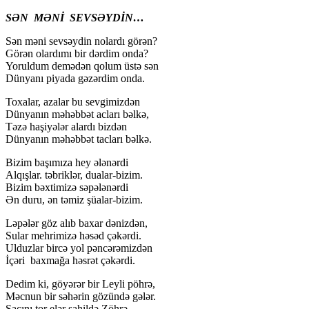
SƏN MƏNİ SEVSƏYDİN…
Sən məni sevsəydin nolardı görən?
Görən olardımı bir dərdim onda?
Yoruldum demədən qolum üstə sən
Dünyanı piyada gəzərdim onda.
Toxalar, azalar bu sevgimizdən
Dünyanın məhəbbət acları bəlkə,
Təzə haşiyələr alardı bizdən
Dünyanın məhəbbət tacları bəlkə.
Bizim başımıza hey ələnərdi
Alqışlar. təbriklər, dualar-bizim.
Bizim bəxtimizə səpələnərdi
Ən duru, ən təmiz şüalar-bizim.
Ləpələr göz alıb baxar dənizdən,
Sular mehrimizə həsəd çəkərdi.
Ulduzlar bircə yol pəncərəmizdən
İçəri baxmağa həsrət çəkərdi.
Dedim ki, göyərər bir Leyli pöhrə,
Məcnun bir səhərin gözündə gələr.
Saçını tor elər sahildə Zöhrə,