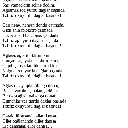
Sarı yamacların selinə dedim.
Ağlamaz söz yurdu dağlar başında,
Təbriz oxuyurdu dağlar başında!
Qarı nənə, nehrən dondu çatmada,
Gizli ahın fələklərə çatmada.
Həcər ana, Həcər ana, çat dada.
Təbriz ağlayırdı dağlar başında –
Təbriz oxuyurdu dağlar başında!
Ağlasa, ağlardı ildırım kimi,
Gurşad saçı yolan sıldırım kimi,
Qapıb şimşəkləri bir şırım kimi
Nəğmə toxuyurdu dağlar başında,
Təbriz oxuyurdu dağlar başında!
Ağlasa – ayaqda tüfəngə dönər,
Balası vurulmuş pələngə dönər.
Bir dərə ağızlı nəhəngə dönər,
Dumanlar yas qurdu dağlar başında,
Təbriz oxuyurdu dağlar başında!
Gərək dil susanda əllər danışa,
Əllər bağlananda dillər danışa
Elə danışalar, ellər danışa…