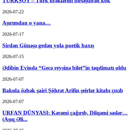
TÜRKSOY – Türk ürəklərini birləşdirən kök
2026-07-22
Aşırımdan o yana…
2026-07-17
Sirdən Günəşə gedən yola poetik baxış
2026-07-15
Ədibin Evində “Gecə reysinə bilet”in təqdimatı oldu
2026-07-07
Bakıda özbək şairi Şöhrət Arifin şeirlər kitabı çıxıb
2026-07-07
URFAN DÜNYASI: Kərəmi çağırıb, Dilqəmi səslər…
(Aşıq Əli...