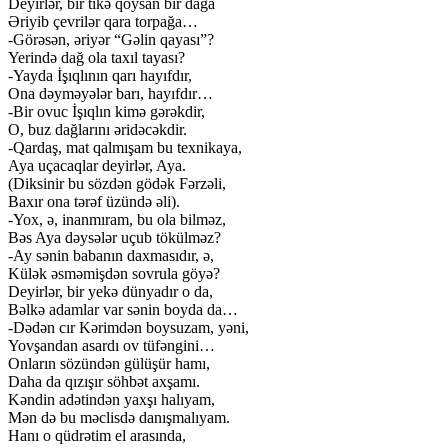
Deyirlər, bir tikə qoysan bir dağa
Əriyib çevrilər qara torpağa…
-Görəsən, əriyər “Gəlin qayası”?
Yerində dağ ola taxıl tayası?
-Yayda İşıqlının qarı hayıfdır,
Ona dəyməyələr barı, hayıfdır…
-Bir ovuc İşıqlın kimə gərəkdir,
O, buz dağlarını əridəcəkdir.
-Qardaş, mat qalmışam bu texnikaya,
Aya uçacaqlar deyirlər, Aya.
(Diksinir bu sözdən gödək Fərzəli,
Baxır ona tərəf üzündə əli).
-Yox, ə, inanmıram, bu ola bilməz,
Bəs Aya dəysələr uçub tökülməz?
-Ay sənin babanın daxmasıdır, ə,
Külək əsməmişdən sovrula göyə?
Deyirlər, bir yekə dünyadır o da,
Bəlkə adamlar var sənin boyda da…
-Dədən cır Kərimdən boysuzam, yəni,
Yovşandan asardı ov tüfəngini…
Onların sözündən gülüşür hamı,
Daha da qızışır söhbət axşamı.
Kəndin adətindən yaxşı halıyam,
Mən də bu məclisdə danışmalıyam.
Hanı o qüdrətim el arasında,