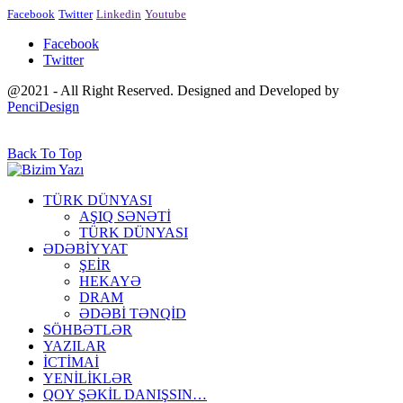
Facebook
Twitter
Linkedin
Youtube
Facebook
Twitter
@2021 - All Right Reserved. Designed and Developed by
PenciDesign
Back To Top
TÜRK DÜNYASI
AŞIQ SƏNƏTİ
TÜRK DÜNYASI
ƏDƏBİYYAT
ŞEİR
HEKAYƏ
DRAM
ƏDƏBİ TƏNQİD
SÖHBƏTLƏR
YAZILAR
İCTİMAİ
YENİLİKLƏR
QOY ŞƏKİL DANIŞSIN…