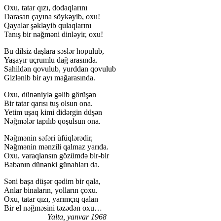
Oxu, tatar qızı, dodaqlarını
Darasan çayına söykəyib, oxu!
Qayalar şəkləyib qulaqlarını
Tanış bir nəğməni dinləyir, oxu!
Bu dilsiz daşlara səslər hopulub,
Yaşayır uçrumlu dağ arasında.
Sahildən qovulub, yurddan qovulub
Gizlənib bir ayı mağarasında.
Oxu, dünəniylə gəlib görüşən
Bir tatar qarısı tuş olsun ona.
Yetim uşaq kimi didərgin düşən
Nəğmələr tapılıb qoşulsun ona.
Nəğmənin səfəri üfüqlərədir,
Nəğmənin mənzili qalmaz yarıda.
Oxu, varaqlansın gözümdə bir-bir
Babanın dünənki günahları da.
Səni başa düşər qədim bir qala,
Anlar binaların, yolların çoxu.
Oxu, tatar qızı, yarımçıq qalan
Bir el nəğməsini təzədən oxu…
Yalta, yanvar 1968