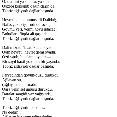
O, dərdini ya sındıra, ya sına;
Qəzəbi köklənib dağın-daşın da,
Təbriz ağlayırdı dağlar başında.
Heyrətindən donmuş idi Dəlidağ,
Nəfəs çəkib işqırırdı od-ocaq.
Göymü yeri, yermi göyü udacaq,
Buludlar üfüqdə əli qaşında…
Təbriz ağlayırdı dağlar başında.
Dəli mizrab “bəxti kəmi” oyadır,
Qəm heyrəti, heyrət qəmi oyadır,
Özü yatıb, bu aləmi oyadır —
Bir sayıl bəxti yox min bir yaşında,
Təbriz ağlayırdı dağlar başında.
Fəryadından qoyun-quzu duruxdu,
Ağlayan su,
çağlayan su duruxdu.
Qara yelin sel umusu duruxdu,
Dərələr səngidi yaz yağışında,
Təbriz ağlayırdı dağlar başında.
Təbriz ağlayırdı – dedim…
Nə dedim?!
Ağlayan bir sazın telinə dedim,