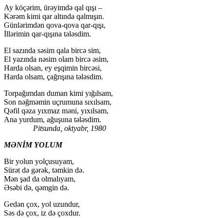
Ay köçərim, ürəyimdə qal qışı –
Kərəm kimi qar altında qalmışın.
Günlərimdən qova-qova qar-qışı,
İllərimin qar-qışına tələsdim.
El sazında səsim qala bircə sim,
El yazında nəsim olam bircə əsim,
Harda olsan, ey eşqimin bircəsi,
Harda olsam, çağrışına tələsdim.
Torpağımdan duman kimi yığılsam,
Son nəğməmin uçrumuna sıxılsam,
Qəfil qəza yıxmaz məni, yıxılsam,
Ana yurdum, ağuşuna tələsdim.
Pitsunda, oktyabr, 1980
MƏNİM YOLUM
Bir yolun yolçusuyam,
Sürət də gərək, təmkin də.
Mən şad da olmalıyam,
Əsəbi də, qəmgin də.
Gedən çox, yol uzundur,
Səs də çox, iz də çoxdur.