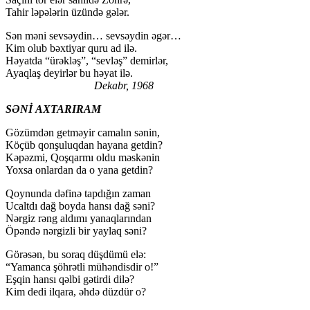
Tahir ləpələrin üzündə gələr.
Sən məni sevsəydin… sevsəydin əgər…
Kim olub bəxtiyar quru ad ilə.
Həyatda “ürəkləş”, “sevləş” demirlər,
Ayaqlaş deyirlər bu həyat ilə.
Dekabr, 1968
SƏNİ AXTARIRAM
Gözümdən getməyir camalın sənin,
Köçüb qonşuluqdan hayana getdin?
Kəpəzmi, Qoşqarmı oldu məskənin
Yoxsa onlardan da o yana getdin?
Qoynunda dəfinə tapdığın zaman
Ucaltdı dağ boyda hansı dağ səni?
Nərgiz rəng aldımı yanaqlarından
Öpəndə nərgizli bir yaylaq səni?
Görəsən, bu soraq düşdümü elə:
“Yamanca şöhrətli mühəndisdir o!”
Eşqin hansı qəlbi gətirdi dilə?
Kim dedi ilqara, əhdə düzdür o?