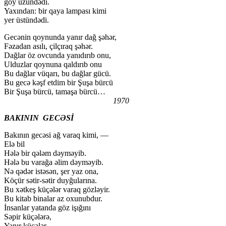
göy üzündədi.
Yaxından: bir qaya lampası kimi
yer üstündədi.
Gecənin qoynunda yanır dağ şəhər,
Fəzadan asılı, çilçıraq şəhər.
Dağlar öz ovcunda yanıdırıb onu,
Ulduzlar qoynuna qaldırıb onu
Bu dağlar vüqarı, bu dağlar gücü.
Bu gecə kəşf etdim bir Şuşa bürcü
Bir Şuşa bürcü, tamaşa bürcü…
1970
BAKININ GECƏSİ
Bakının gecəsi ağ varaq kimi, —
Elə bil
Hələ bir qələm dəyməyib.
Hələ bu varağa əlim dəyməyib.
Nə qədər istəsən, şer yaz ona,
Köçür sətir-sətir duyğularına.
Bu xətkeş küçələr varaq gözləyir.
Bu kitab binalar az oxunubdur.
İnsanlar yatanda göz işığını
Səpir küçələrə,
Yanır küçələr.