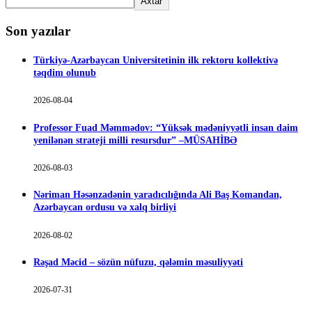
Axtar
Son yazılar
Türkiyə-Azərbaycan Universitetinin ilk rektoru kollektivə
təqdim olunub
2026-08-04
Professor Fuad Məmmədov: “Yüksək mədəniyyətli insan daim
yenilənən strateji milli resursdur” –MÜSAHİBƏ
2026-08-03
Nəriman Həsənzadənin yaradıcılığında Ali Baş Komandan,
Azərbaycan ordusu və xalq birliyi
2026-08-02
Rəşad Məcid – sözün nüfuzu, qələmin məsuliyyəti
2026-07-31