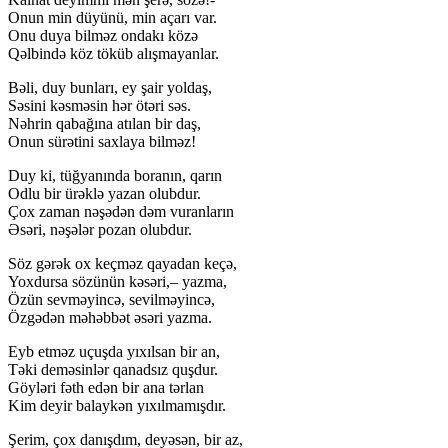
Onun min düyünü, min açarı var.
Onu duya bilməz ondakı közə
Qəlbində köz töküb alışmayanlar.
Bəli, duy bunları, ey şair yoldaş,
Səsini kəsməsin hər ötəri səs.
Nəhrin qabağına atılan bir daş,
Onun sürətini saxlaya bilməz!
Duy ki, tüğyanında boranın, qarın
Odlu bir ürəklə yazan olubdur.
Çox zaman nəşədən dəm vuranların
Əsəri, nəşələr pozan olubdur.
Söz gərək ox keçməz qayadan keçə,
Yoxdursa sözünün kəsəri,– yazma,
Özün sevməyincə, sevilməyincə,
Özgədən məhəbbət əsəri yazma.
Eyb etməz uçuşda yıxılsan bir an,
Təki deməsinlər qanadsız quşdur.
Göyləri fəth edən bir ana tərlan
Kim deyir balaykən yıxılmamışdır.
Şerim, çox danışdım, deyəsən, bir az,