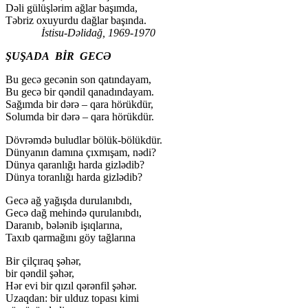
Dəli gülüşlərim ağlar başımda,
Təbriz oxuyurdu dağlar başında.
İstisu-Dəlidağ, 1969-1970
ŞUŞADA BİR GECƏ
Bu gecə gecənin son qatındayam,
Bu gecə bir qəndil qanadındayam.
Sağımda bir dərə – qara hörükdür,
Solumda bir dərə – qara hörükdür.
Dövrəmdə buludlar bölük-bölükdür.
Dünyanın damına çıxmışam, nədi?
Dünya qaranlığı harda gizlədib?
Dünya toranlığı harda gizlədib?
Gecə ağ yağışda durulanıbdı,
Gecə dağ mehində qurulanıbdı,
Daranıb, bələnib işıqlarına,
Taxıb qarmağını göy tağlarına
Bir çilçıraq şəhər,
bir qəndil şəhər,
Hər evi bir qızıl qərənfil şəhər.
Uzaqdan: bir ulduz topası kimi