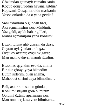
Gözümdən getməyir camalın sənin,
Köçüb qonşuluqdan hayana getdin?
Kəpəzmi, Qoşqarmı oldu məskənin
Yoxsa onlardan da o yana getdin?
Səni axtarıram o gündən bəri,
Axı açmamışdım sənə könlümü.
Yaz gəldi, açıldı bahar gülləri,
Mənsə açmamışam yenə könlümü.
Bəzən tüfəng alıb çıxsam da düzə,
Ceyran oylağından aralı gəzdim.
Ovçu ov axtarar, ovçu ov gəzər,
Mən məni ovlayan maralı gəzdim.
Bəzən ac qayıtdım evə də, amma
Bir tikə çörəyi yeyə bilmədim.
Bütün sirlərimi bilən anama,
Məhəbbət sirrimi deyə bilmədim…
Bəli, axtarıram səni o gündən,
Könlüm istəyəni görə bilmirəm.
Qəlbimi özünlə aparmısan sən,
Mən onu heç kəsə verə bilmirəm…
1957