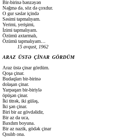
Bir-birinə bənzəyən
Nəğmə də, söz də çoxdur.
O gur səslər içində
Səsimi tapmalıyam.
Yerimi, yerişimi,
İzimi tapmalıyam.
Özümü axtarmalı,
Özümü tapmalıyam…
15 avqust, 1962
ARAZ ÜSTƏ ÇİNAR GÖRDÜM
Araz üstə çinar gördüm.
Qoşa çinar.
Budaqları bir-birinə
dolaşan çinar.
Yarpaqarı bir-biriylə
öpüşən çinar.
İki titrək, iki güləş,
İki şən çinar.
Biri bir az gövdəlidir,
Bir az da uca,
Baxdım boyuna.
Bir az nazik, gödək çinar
Qısılıb ona.