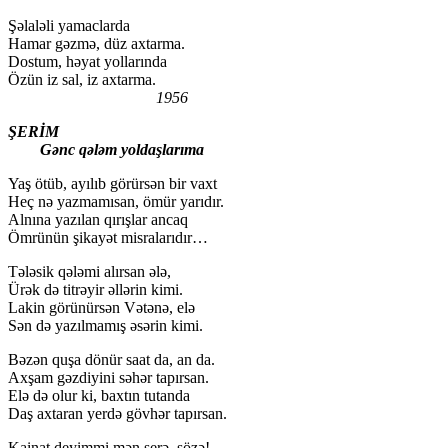
Şəlaləli yamaclarda
Hamar gəzmə, düz axtarma.
Dostum, həyat yollarında
Özün iz sal, iz axtarma.
1956
ŞERİM
Gənc qələm yoldaşlarıma
Yaş ötüb, ayılıb görürsən bir vaxt
Heç nə yazmamısan, ömür yarıdır.
Alnına yazılan qırışlar ancaq
Ömrünün şikayət misralarıdır…
Tələsik qələmi alırsan ələ,
Ürək də titrəyir əllərin kimi.
Lakin görünürsən Vətənə, elə
Sən də yazılmamış əsərin kimi.
Bəzən quşa dönür saat da, an da.
Axşam gəzdiyini səhər tapırsan.
Elə də olur ki, baxtın tutanda
Daş axtaran yerdə gövhər tapırsan.
Kainat deyimmi mən şerə, sözə!-