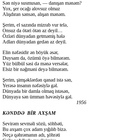
Sən niyə susmusan, — danışan mənəm?
Yox, şer ocağı alovsuz olmaz
Alışdıran sənsən, alışan mənəm.
Şerim, el sazında mizrab vur telə,
Onsuz da ötəri ötən az deyil…
Özləri dünyadan getməmiş hələ
Adları dünyadan gedən az deyil.
Elin nəfəsidir ən böyük əsər,
Duysam da, özümü öyə bilmərəm.
Yüz bülbül səsi də mənə versələr,
Elsiz bir nəğməni deyə bilmərəm.
Şerim, şimşəklərdən qanad istə sən,
Yerəsə insanın nəfəsiylə gəl.
Dünyada bir damla olmaq istəsən,
Dünyaya sən ümman həvəsiylə gəl.
1956
KƏNDDƏ BİR AXŞAM
Sevirəm sevməli sözü, söhbəti,
Bu axşam çox adam yığılıb bizə.
Neçə qəhrəmanın adı, şöhrəti