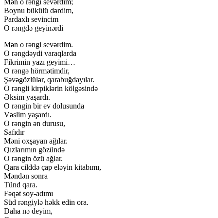
Mən o rəngi sevərdim;
Boynu bükülü dərdim,
Pardaxlı sevincim
O rəngdə geyinərdi
Mən o rəngi sevərdim.
O rəngdəydi varaqlarda
Fikrimin yazı geyimi…
O rəngə hörmətimdir,
Şəvəgözlülər, qarabuğdayılar.
O rəngli kirpiklərin kölgəsində
Əksim yaşardı.
O rəngin bir ev dolusunda
Vəslim yaşardı.
O rəngin ən durusu,
Safıdır
Məni oxşayan ağılar.
Qızlarımın gözündə
O rəngin özü ağlar.
Qara cilddə çap eləyin kitabımı,
Məndən sonra
Tünd qara.
Fəqət soy-adımı
Süd rəngiylə həkk edin ora.
Daha nə deyim,