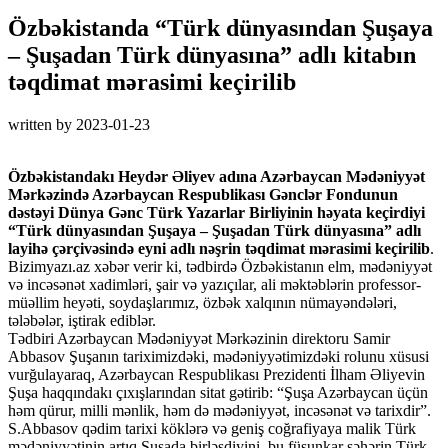
Özbəkistanda “Türk dünyasından Şuşaya
– Şuşadan Türk dünyasına” adlı kitabın
təqdimat mərasimi keçirilib
written by
2023-01-23
Özbəkistandakı Heydər Əliyev adına Azərbaycan Mədəniyyət
Mərkəzində Azərbaycan Respublikası Gənclər Fondunun
dəstəyi Dünya Gənc Türk Yazarlar Birliyinin həyata keçirdiyi
“Türk dünyasından Şuşaya – Şuşadan Türk dünyasına” adlı
layihə çərçivəsində eyni adlı nəşrin təqdimat mərasimi keçirilib
.
Bizimyazı.az xəbər verir ki, tədbirdə Özbəkistanın elm, mədəniyyət
və incəsənət xadimləri, şair və yazıçılar, ali məktəblərin professor-
müəllim heyəti, soydaşlarımız, özbək xalqının nümayəndələri,
tələbələr, iştirak ediblər.
Tədbiri Azərbaycan Mədəniyyət Mərkəzinin direktoru Samir
Abbasov Şuşanın tariximizdəki, mədəniyyətimizdəki rolunu xüsusi
vurğulayaraq, Azərbaycan Respublikası Prezidenti İlham Əliyevin
Şuşa haqqındakı çıxışlarından sitat gətirib: “Şuşa Azərbaycan üçün
həm qürur, milli mənlik, həm də mədəniyyət, incəsənət və tarixdir”.
S.Abbasov qədim tarixi köklərə və geniş coğrafiyaya malik Türk
mədəniyyətinin artıq Şuşada birləşdiyini, bu füsunkar şəhərin Türk