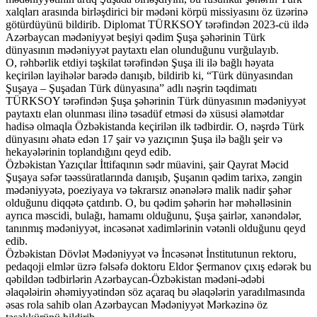
xalqları arasında birləşdirici bir mədəni körpü missiyasını öz üzərinə
götürdüyünü bildirib. Diplomat TÜRKSOY tərəfindən 2023-cü ildə
Azərbaycan mədəniyyət beşiyi qədim Şuşa şəhərinin Türk
dünyasının mədəniyyət paytaxtı elan olunduğunu vurğulayıb.
O, rəhbərlik etdiyi təşkilat tərəfindən Şuşa ili ilə bağlı həyata
keçirilən layihələr barədə danışıb, bildirib ki, “Türk dünyasından
Şuşaya – Şuşadan Türk dünyasına” adlı nəşrin təqdimatı
TÜRKSOY tərəfindən Şuşa şəhərinin Türk dünyasının mədəniyyət
paytaxtı elan olunması ilinə təsadüf etməsi də xüsusi əlamətdar
hadisə olmaqla Özbəkistanda keçirilən ilk tədbirdir. O, nəşrdə Türk
dünyasını əhatə edən 17 şair və yazıçının Şuşa ilə bağlı şeir və
hekayələrinin toplandığını qeyd edib.
Özbəkistan Yazıçılar İttifaqının sədr müavini, şair Qayrat Məcid
Şuşaya səfər təəssüratlarında danışıb, Şuşanın qədim tarixə, zəngin
mədəniyyətə, poeziyaya və təkrarsız ənənələrə malik nadir şəhər
olduğunu diqqətə çatdırıb. O, bu qədim şəhərin hər məhəlləsinin
ayrıca məscidi, bulağı, hamamı olduğunu, Şuşa şairlər, xanəndələr,
tanınmış mədəniyyət, incəsənət xadimlərinin vətənli olduğunu qeyd
edib.
Özbəkistan Dövlət Mədəniyyət və İncəsənət İnstitutunun rektoru,
pedaqoji elmlər üzrə fəlsəfə doktoru Eldor Şermanov çıxış edərək bu
qəbildən tədbirlərin Azərbaycan-Özbəkistan mədəni-ədəbi
əlaqələirin əhəmiyyətindən söz açaraq bu əlaqələrin yaradılmasında
əsas rola sahib olan Azərbaycan Mədəniyyət Mərkəzinə öz