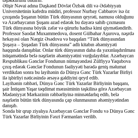
təşəkkürünü bildirib.
Əlişir Nəvai adına Daşkənd Dövlət Özbək dili və Ədəbiyyatı
Universitetinin kafedra müdiri, professor Nurbay Cabbarov isə öz
çıxışında Şuşanın bütün Türk dünyasının qeyrəti, namusu olduğunu
və Azərbaycanın Şuşanı azad edərək bu dəyərə sahib çıxmasını
Türk dünyasına böyük zəfər və qürurlu hadisə kimi qiymətləndirib.
Professor Saodat Muxammedova, dosent Gülbahar Aşurova, nəşrdə
hekayəsi olan Nərgiz Əsədova və başqaları “Türk dünyasından
Şuşaya – Şuşadan Türk dünyasına” adlı kitabın əhəmiyyəti
haqqında danışıblar. Onlar türk dünyasının daha da yaxınlaşdırılması
istiqamətində belə nəşrlərin əhəmiyyətini vurğulayıblar. Azərbaycan
Respublikası Gənclər Fondunun nümayəndəsi Zülfiyyə Yaqubova
çıxış edərək Gənclər Fondunun fəaliyyəti barədə geniş məlumat
verdikdən sonra bu layihənin də Dünya Gənc Türk Yazarlar Birliyi
ilə işbirliyi nəticəsində ərsəyə gəldiyini qeyd edib.
Layihənin rəhbəri, Dünya Gənc Türk Yazarlar Birliyinin başqanı,
şair İntiqam Yaşar təqdimat mərasiminin təşkilinə görə Azərbaycan
Mədəniyyət Mərkəzinin rəhbərliyinə minnətdarlıq edib, belə
nəşrlərin bütün türk dünyasında çap olunmasının əhəmiyyətindən
danışıb.
Sonda bir qrup ziyalıya Azərbaycan Gənclər Fondu və Dünya Gənc
Türk Yazarlar Birliyinin Fəxri Fərmanları verilib.