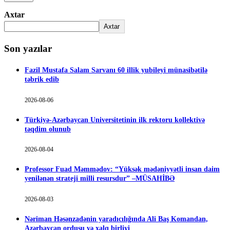
Axtar
Axtar
Son yazılar
Fazil Mustafa Salam Sarvanı 60 illik yubileyi münasibətilə
təbrik edib
2026-08-06
Türkiyə-Azərbaycan Universitetinin ilk rektoru kollektivə
təqdim olunub
2026-08-04
Professor Fuad Məmmədov: “Yüksək mədəniyyətli insan daim
yenilənən strateji milli resursdur” –MÜSAHİBƏ
2026-08-03
Nəriman Həsənzadənin yaradıcılığında Ali Baş Komandan,
Azərbaycan ordusu və xalq birliyi