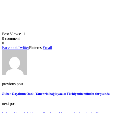
Post Views:
11
0 comment
0
Facebook
Twitter
Pinterest
Email
previous post
Əkbər Qoşalının Qanlı Yanvarla bağlı yazısı Türkiyənin nüfuzlu dərgisində
next post