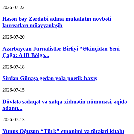
2026-07-22
Həsən bəy Zərdabi adına mükafatın növbəti
laureatları müəyyənləşib
2026-07-20
Azərbaycan Jurnalistlər Birliyi “Əkinçidən Yeni
Çağa: AJB Bölgə...
2026-07-18
Sirdən Günəşə gedən yola poetik baxış
2026-07-15
Dövlətə sədaqət və xalqa xidmətin nümunəsi, əqidə
adamı...
2026-07-13
Yunus Oğuzun “Türk” etnonimi və törələri kitabı