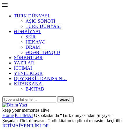
TÜRK DÜNYASI
AŞIQ SƏNƏTİ
TÜRK DÜNYASI
ƏDƏBİYYAT
ŞEİR
HEKAYƏ
DRAM
ƏDƏBİ TƏNQİD
SÖHBƏTLƏR
YAZILAR
İCTİMAİ
YENİLİKLƏR
QOY ŞƏKİL DANIŞSIN…
KİTABXANA
E-KİTAB
keep your memories alive
Home
İCTİMAİ
Özbəkistanda “Türk dünyasından Şuşaya –
Şuşadan Türk dünyasına” adlı kitabın təqdimat mərasimi keçirilib
İCTİMAİ
YENİLİKLƏR