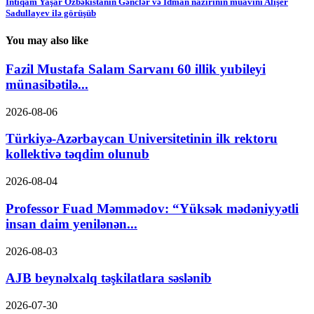
İntiqam Yaşar Özbəkistanın Gənclər və İdman nazirinin müavini Alişer
Sadullayev ilə görüşüb
You may also like
Fazil Mustafa Salam Sarvanı 60 illik yubileyi
münasibətilə...
2026-08-06
Türkiyə-Azərbaycan Universitetinin ilk rektoru
kollektivə təqdim olunub
2026-08-04
Professor Fuad Məmmədov: “Yüksək mədəniyyətli
insan daim yenilənən...
2026-08-03
AJB beynəlxalq təşkilatlara səslənib
2026-07-30