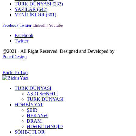
TÜRK DÜNYASI
(233)
YAZILAR
(642)
YENİLİKLƏR
(301)
Facebook
Twitter
Linkedin
Youtube
Facebook
Twitter
@2021 - All Right Reserved. Designed and Developed by
PenciDesign
Back To Top
TÜRK DÜNYASI
AŞIQ SƏNƏTİ
TÜRK DÜNYASI
ƏDƏBİYYAT
ŞEİR
HEKAYƏ
DRAM
ƏDƏBİ TƏNQİD
SÖHBƏTLƏR