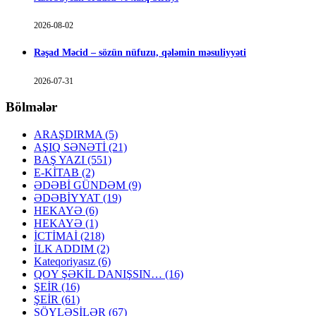
2026-08-02
Rəşad Məcid – sözün nüfuzu, qələmin məsuliyyəti
2026-07-31
Bölmələr
ARAŞDIRMA
(5)
AŞIQ SƏNƏTİ
(21)
BAŞ YAZI
(551)
E-KİTAB
(2)
ƏDƏBİ GÜNDƏM
(9)
ƏDƏBİYYAT
(19)
HEKAYƏ
(6)
HEKAYƏ
(1)
İCTİMAİ
(218)
İLK ADDIM
(2)
Kateqoriyasız
(6)
QOY ŞƏKİL DANIŞSIN…
(16)
ŞEİR
(16)
ŞEİR
(61)
SÖYLƏŞİLƏR
(67)