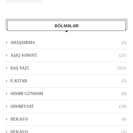
BÖLMƏLƏR
ARAŞDIRMA
(5)
AŞIQ SƏNƏTİ
(21)
BAŞ YAZI
(551)
E-KİTAB
(2)
ƏDƏBİ GÜNDƏM
(9)
ƏDƏBİYYAT
(19)
HEKAYƏ
(6)
HEKAYƏ
(1)