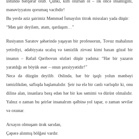
üstündə bərqərar olub. Çünki, kim olursan ol – ilk öncə insanlığını,
mənəviyyatını qorumaq vacibdir!
Bu yerdə əziz şairimiz Məmməd İsmayılın titrək misraları yada düşür:
“Mən şair deyiləm, atam, qardaşım…”
Rusiyanın Saratov şəhərində yaşayan bir professorun, Tovuz mahalının
yetirdiyi, ədəbiyyata ucalıq və təmizlik zirvəsi kimi baxan gözəl bir
insanın – Rəfail Qəribovun sözləri düşür yadıma: “Hər bir yazarın
yaratdığı ən böyük əsər – onun şəxsiyyətidir!”
Necə də düzgün deyilib. Əslində, hər bir işıqlı yolun mənbəyi
təmizlikdən, saflıqda başlamalıdır. Şeir isə elə bir canlı varlıqdır ki, onu
dilinə alan, insanlara bəxş edən hər bir kəs səmimi və dürüst olmalıdır.
Yalnız o zaman bu şeirlər insanalrım qəlbinə yol tapar, o zaman sevilər
və oxunar.
Arxayın olmuşam ürək sarıdan,
Çəpərə alınmış bölğəsi vardır.