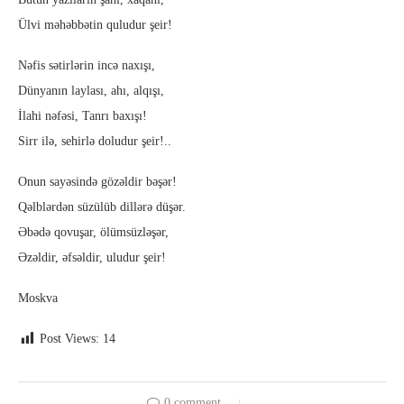
Ülvi məhəbbətin quludur şeir!
Nəfis sətirlərin incə naxışı,
Dünyanın laylası, ahı, alqışı,
İlahi nəfəsi, Tanrı baxışı!
Sirr ilə, sehirlə doludur şeir!..
Onun sayəsində gözəldir bəşər!
Qəlblərdən süzülüb dillərə düşər.
Əbədə qovuşar, ölümsüzləşər,
Əzəldir, əfsəldir, uludur şeir!
Moskva
Post Views:
14
0 comment