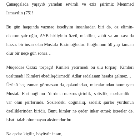
Çanaqqalada yaşayıb yaradan sevimli və əziz şairimiz Məmməd
İsmayılın (75)!
Bu gün haqqında yazmaq istədiyim insanlardan biri də, öz elimin-
obamın şair oğlu, AYB birliyinin üzvü, müəllim, zabit və ən əsası da
həssas bir insan olan Mustafa Rasimoğludur. Eloğlumun 50 yaşı tamam
olur bir neçə gün sonra…
Müqəddəs Qazax torpağı! Kimləri yetirmədi bu ulu torpaq! Kimləri
ucaltmadı! Kimləri əbədiləşdirmədi! Adlar sadalasam hesaba gəlməz…
Üzünü heç zaman görməsəm də, qələmindən, misralarından tanımışam
Mustafa Rasimoğlunu. Yurduna məxsus şirinlik, səlistlik, mərhəmlik…
var olun şeirlərində. Sözlərdəki doğmalıq, sadəlik şairlər yurdunun
özəlliklərindən biridir. Bunu kimlər nə qədər inkar etmək istəsələr də,
isbatı tələb olunmayan aksiomdur bu.
Nə qədər kiçilir, böyüyür insan,