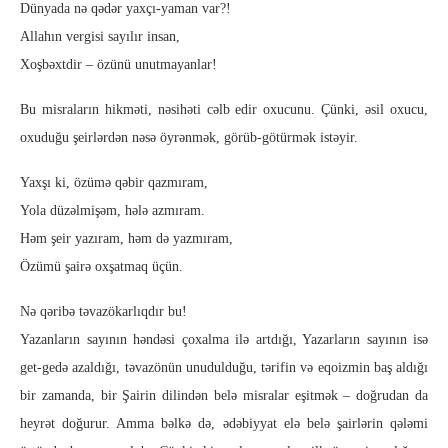
Dünyada nə qədər yaxçı-yaman var?!
Allahın vergisi sayılır insan,
Xoşbəxtdir – özünü unutmayanlar!
Bu misraların hikməti, nəsihəti cəlb edir oxucunu. Çünki, əsil oxucu,
oxuduğu şeirlərdən nəsə öyrənmək, görüb-götürmək istəyir.
Yaxşı ki, özümə qəbir qazmıram,
Yola düzəlmişəm, hələ azmıram.
Həm şeir yazıram, həm də yazmıram,
Özümü şairə oxşatmaq üçün.
Nə qəribə təvazökarlıqdır bu!
Yazanların sayının həndəsi çoxalma ilə artdığı, Yazarların sayının isə
get-gedə azaldığı, təvazönün unudulduğu, tərifin və eqoizmin baş aldığı
bir zamanda, bir Şairin dilindən belə misralar eşitmək – doğrudan da
heyrət doğurur. Amma bəlkə də, ədəbiyyat elə belə şairlərin qələmi