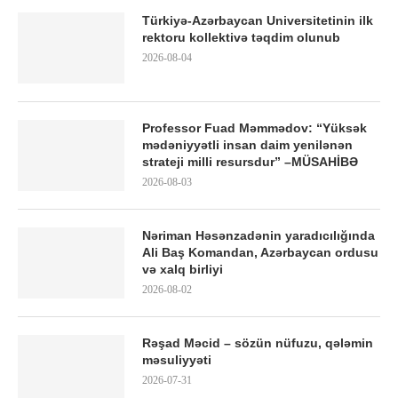
Türkiyə-Azərbaycan Universitetinin ilk
rektoru kollektivə təqdim olunub
2026-08-04
Professor Fuad Məmmədov: “Yüksək
mədəniyyətli insan daim yenilənən
strateji milli resursdur” –MÜSAHİBƏ
2026-08-03
Nəriman Həsənzadənin yaradıcılığında
Ali Baş Komandan, Azərbaycan ordusu
və xalq birliyi
2026-08-02
Rəşad Məcid – sözün nüfuzu, qələmin
məsuliyyəti
2026-07-31