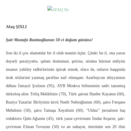
Afaq ŞIXLI
Şair Mustafa Rasimoğlunun 50-ci doğum gününə!
Son iki il çox əlamətdar bir il olub mənim üçün. Çünki bu il, ona yaxın
dəyərli şəxsiyyətin, qələm dostumun, şeirinə, sözünə hörmət etdiyim
insanın yubiley tədbirlərində iştirak etmək, eləcə də, onların haqqında
ürək sözlərimi yazmaq şərəfinə nail olmuşam:
Azərbaycan əbiyyatının
dühası İsmayıl Şıxlının (95), AYB Moskva bölməsinin sədri tanınmış
türkoloq-alim Tofiq Məliklinin (70), Türk şairəsi Hasibe Kayanın (60),
Rusiya Yazarlar Birliyinin üzvü Nəsib Nəbioğlunun (60), şairə Fərqanə
Mehdinin (50), şairə Tamaşa Xəyalinin (60), “Ulduz” jurnalının baş
redaktoru Qulu Ağsəsin (45), türk yazar-çevirməni İmdat Avşarın, şair-
çevirmən Elman Tovuzun (50) və ən nahayət, ömrünün son 20 ilini