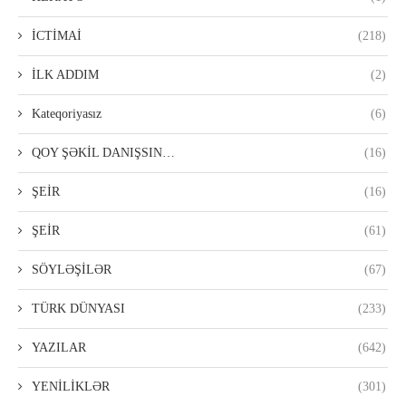
İCTİMAİ
(218)
İLK ADDIM
(2)
Kateqoriyasız
(6)
QOY ŞƏKİL DANIŞSIN…
(16)
ŞEİR
(16)
ŞEİR
(61)
SÖYLƏŞİLƏR
(67)
TÜRK DÜNYASI
(233)
YAZILAR
(642)
YENİLİKLƏR
(301)