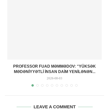
PROFESSOR FUAD MƏMMƏDOV: “YÜKSƏK
MƏDƏNIYYƏTLI INSAN DAIM YENILƏNƏN...
2026-08-03
LEAVE A COMMENT