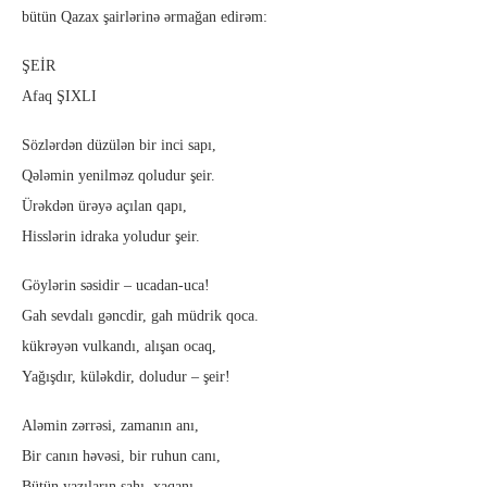
bütün Qazax şairlərinə ərmağan edirəm:
ŞEİR
Afaq ŞIXLI
Sözlərdən düzülən bir inci sapı,
Qələmin yenilməz qoludur şeir.
Ürəkdən ürəyə açılan qapı,
Hisslərin idraka yoludur şeir.
Göylərin səsidir – ucadan-uca!
Gah sevdalı gəncdir, gah müdrik qoca.
kükrəyən vulkandı, alışan ocaq,
Yağışdır, küləkdir, doludur – şeir!
Aləmin zərrəsi, zamanın anı,
Bir canın həvəsi, bir ruhun canı,
Bütün yazıların şahı, xaqanı,