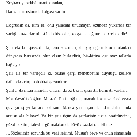
Xoşbəxt yaradıbdı məni yaradan,
Hər zaman üstümdə kölgəsi vardır.
Doğrudan da, kim ki, onu yaradanı unutmayır, özündən yuxarıda bir
varlığın nəzərlərini üstündə hiss edir, kölgəsinə sığınır – o xoşbəxtdir!
Şeir elə bir qüvvədir ki, onu sevənləri, dünyaya gətirib uca tutanları
dünyanın harasında olur olsun birləşdirir, bir-birinə qırılmaz tellərlə
bağlayır.
Şeir elə bir varlıqdır ki, özünə qarşı məhəbbətini duyduğu kəslərə
dəfələrlə artıq məhəbbət qazandırır.
Şeirlər də insan kimidir, onların da öz bəxti, qisməti, hörməti vardır…
Mən dəyərli eloğlum Mustafa Rasimoğluna, mənalı həyat və əbədiyyətə
qovuşacaq şeirlər arzu edirəm! Məncə şairin şairə bundan daha ümdə
arzusu ola bilməz! Və bir şair üçün də şeirlərinin uzun ömürlüyünü,
gözəl bəxtini, taleyini görməkdən də böyük səadət ola bilməz!
…Sözlərimin sonunda bu yeni şeirimi, Mustafa bəyə və onun simasında