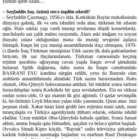
yurdun qərib ozanı…
– Seyfəddin bəy, özünü necə təqdim edərdi?
– Seyfəddin Çaxmaqçı. 1956-cı ildə, Kərkükün Bəylər məhəlləsində
dünyaya gəlmiş, ilk və orta təhsilini orda alan, türkmən bir ailənin
oğlu. Hələ səkkiz yaşı vardı musiqi sevdasına düşüb konsertlərdə,
məclislərdə saz çalıb mahnı oxuyanda. Atam əski muğam və xoyrat
(bayatı) ustası olduğundan mənə də musiqi sevgisini aşılaya
bilmişdi. İraqın bir çox musiqi ansambllarında ifaçı olmuşam, 1970-
ci illərdə İraq Türkmən musiqisinə Türk sazını ilk dəfə gətirənlərdən
biriyəm, ilk saz ifaçılarındanam. Türkmən cameəsində keçmiş
rejimin qəzəbinə uğrayaraq cavan yaşda İraqın əvvəl şimalında
bulunan Spilik dağlarına, daha sonra da İraqın cənubundakı
BASRANI FAU kəndinə sürgün edilib, yenə də Bəsrədə olan
ərəblərin ansambllarında əlimdəki Türk sazını buraxmadım. Həbs
olunub, Əbu-Qüreyb həbsxanasına atıldım, bir müddət sonra sərbəst
buraxıldıqdan sonra Kərkükdə bir qıza sevdalandım. Elə nə oldusa
ondan sonra oldu. O qız mənim ilk göz ağrımdı. O qədər sevmişdik
ki, bir-birimizi Leyli-Məcnun yalan oldu yanımızda. Qızın atası bizi
peşman elədi. Xəbər tutan kimi gedib fars rejiminə məni satdı, məni
turançılıqda və Türkiyə agentliyində ittiham edərək, edamla təhdid
elədilər. Uzun müddət Əbu-Qüreybdə həbsdə qaldım. Sonra bəraət
aldım, amma İraqda qala bilmədim, qaçdım və beləcə qürbət başladı.
Əvvəlcə Simali Kiprə köçüb, “Bayrak” radio televiziya şirkətində
kərkük folklorunu tanıtmağa başladım və mərhum Rauf Denktaşın