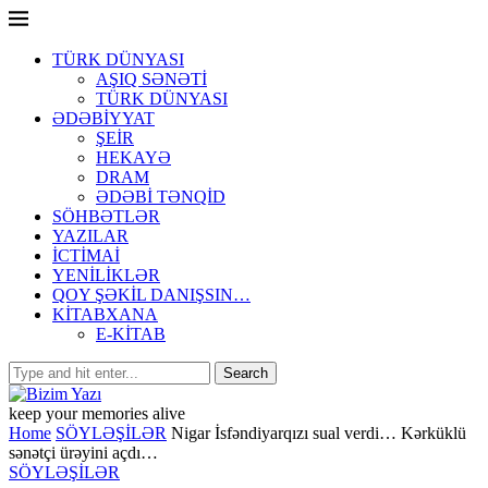
TÜRK DÜNYASI
AŞIQ SƏNƏTİ
TÜRK DÜNYASI
ƏDƏBİYYAT
ŞEİR
HEKAYƏ
DRAM
ƏDƏBİ TƏNQİD
SÖHBƏTLƏR
YAZILAR
İCTİMAİ
YENİLİKLƏR
QOY ŞƏKİL DANIŞSIN…
KİTABXANA
E-KİTAB
keep your memories alive
Home
SÖYLƏŞİLƏR
Nigar İsfəndiyarqızı sual verdi… Kərküklü
sənətçi ürəyini açdı…
SÖYLƏŞİLƏR