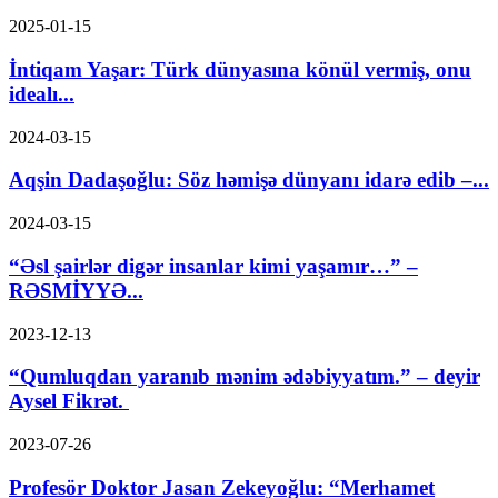
2025-01-15
İntiqam Yaşar: Türk dünyasına könül vermiş, onu
idealı...
2024-03-15
Aqşin Dadaşoğlu: Söz həmişə dünyanı idarə edib –...
2024-03-15
“Əsl şairlər digər insanlar kimi yaşamır…” –
RƏSMİYYƏ...
2023-12-13
“Qumluqdan yaranıb mənim ədəbiyyatım.” – deyir
Aysel Fikrət.
2023-07-26
Profesör Doktor Jasan Zekeyoğlu: “Merhamet