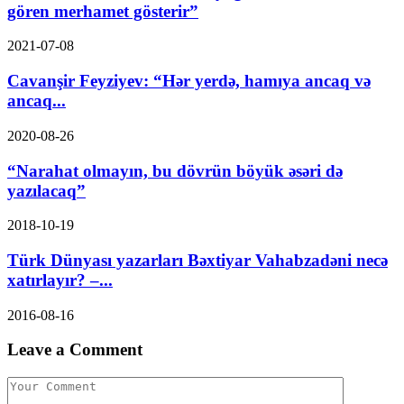
gören merhamet gösterir”
2021-07-08
Cavanşir Feyziyev: “Hər yerdə, hamıya ancaq və
ancaq...
2020-08-26
“Narahat olmayın, bu dövrün böyük əsəri də
yazılacaq”
2018-10-19
Türk Dünyası yazarları Bəxtiyar Vahabzadəni necə
xatırlayır? –...
2016-08-16
Leave a Comment