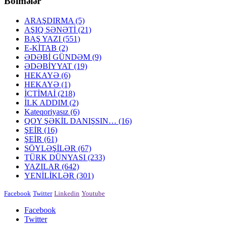
Bölmələr
ARAŞDIRMA
(5)
AŞIQ SƏNƏTİ
(21)
BAŞ YAZI
(551)
E-KİTAB
(2)
ƏDƏBİ GÜNDƏM
(9)
ƏDƏBİYYAT
(19)
HEKAYƏ
(6)
HEKAYƏ
(1)
İCTİMAİ
(218)
İLK ADDIM
(2)
Kateqoriyasız
(6)
QOY ŞƏKİL DANIŞSIN…
(16)
ŞEİR
(16)
ŞEİR
(61)
SÖYLƏŞİLƏR
(67)
TÜRK DÜNYASI
(233)
YAZILAR
(642)
YENİLİKLƏR
(301)
Facebook
Twitter
Linkedin
Youtube
Facebook
Twitter