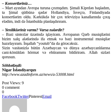
– Konsertləriniz…
– Mart ayından Avropa turuna çıxmışdım. Şimali Kiprdən başladım,
ta Şimal qütbünə qədər Hollandiya, İsveçrə, Finlandiyada
konsertlərim oldu. Kərkükdə bir çox televiziya kanallarında çıxış
elədim, indi də İstanbulda planlaşdırıram.
– Yenilikləriniz varmı? Varsa nələrdir?
– Bəzi sintezlər üzərində işləyirəm. Avropanın Qərb musiqilərini
bizim xalq alətlərində ifa etmək və bəzi instrumental musiqilər
hazırlayıram. İnşallah “youtub”da da görəcəksiz.
Sizin vasitənizlə bütün Azərbaycan və dünya azərbaycanlılarına
cani-könüldən hörmət və ehtiramımı bildirirəm. Allah sizləri
qorusun.
Söhbətləşdi:
Nigar İsfəndiyarqızı
http://www.azadinform.az/news/a-53008.html
Post Views:
9
0 comment
0
Facebook
Twitter
Pinterest
Email