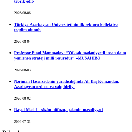
təbrik edib
2026-08-06
Türkiyə-Azərbaycan Universitetinin ilk rektoru kollektivə
təqdim olunub
2026-08-04
Professor Fuad Məmmədov: “Yüksək mədəniyyətli insan daim
yenilənən strateji milli resursdur” –MÜSAHİBƏ
2026-08-03
Nəriman Həsənzadənin yaradıcılığında Ali Baş Komandan,
Azərbaycan ordusu və xalq birliyi
2026-08-02
Rəşad Məcid – sözün nüfuzu, qələmin məsuliyyəti
2026-07-31