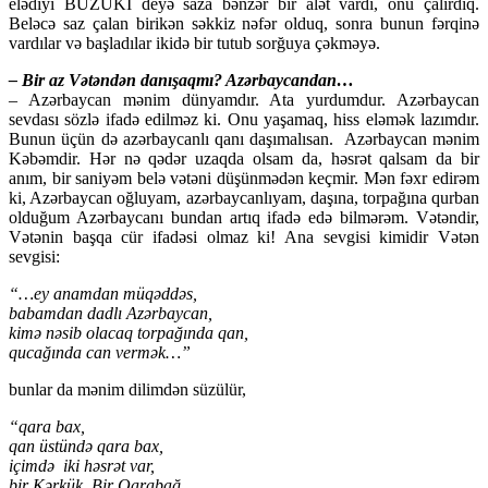
elədiyi BUZUKİ deyə saza bənzər bir alət vardı, onu çalırdıq.
Beləcə saz çalan birikən səkkiz nəfər olduq, sonra bunun fərqinə
vardılar və başladılar ikidə bir tutub sorğuya çəkməyə.
– Bir az Vətəndən danışaqmı? Azərbaycandan…
– Azərbaycan mənim dünyamdır. Ata yurdumdur. Azərbaycan
sevdası sözlə ifadə edilməz ki. Onu yaşamaq, hiss eləmək lazımdır.
Bunun üçün də azərbaycanlı qanı daşımalısan. Azərbaycan mənim
Kəbəmdir. Hər nə qədər uzaqda olsam da, həsrət qalsam da bir
anım, bir saniyəm belə vətəni düşünmədən keçmir. Mən fəxr edirəm
ki, Azərbaycan oğluyam, azərbaycanlıyam, daşına, torpağına qurban
olduğum Azərbaycanı bundan artıq ifadə edə bilmərəm. Vətəndir,
Vətənin başqa cür ifadəsi olmaz ki! Ana sevgisi kimidir Vətən
sevgisi:
“…ey anamdan müqəddəs,
babamdan dadlı Azərbaycan,
kimə nəsib olacaq torpağında qan,
qucağında can vermək…”
bunlar da mənim dilimdən süzülür,
“qara bax,
qan üstündə qara bax,
içimdə iki həsrət var,
bir Kərkük, Bir Qarabağ…