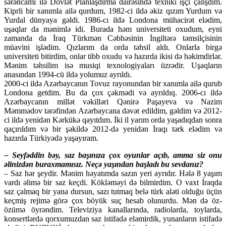
sərəncamı ilə Dövlət Planlaşdırma dairəsində texniki işçi çalışdım.
Kiprli bir xanımla ailə qurdum, 1982-ci ildə əkiz qızım Yurdum və
Yurdal dünyaya gəldi. 1986-cı ildə Londona mühacirət elədim,
uşaqlar da mənimlə idi. Burada həm universiteti oxudum, eyni
zamanda da İraq Türkmən Cəbhəsinin İngiltərə təmsilçisinin
müavini işlədim. Qızlarım da orda təhsil aldı. Onlarla birgə
universiteti bitirdim, onlar tibb oxudu və hazırda ikisi də həkimdirlər.
Mənim təhsilim isə musiqi texnologiyaları üzrədir. Uşaqların
anasından 1994-cü ildə yolumuz ayrıldı.
2000-ci ildə Azərbaycanın Tovuz rayonundan bir xanımla ailə qurub
Londona getdim. Bu da çox çəkmədi və ayrıldıq. 2006-cı ildə
Azərbaycanın millət vəkilləri Qənirə Paşayeva və Nazim
Məmmədov tərəfindən Azərbaycana dəvət edildim, gəldim və 2012-
ci ildə yenidən Kərkükə qayıtdım. İki il yarım orda yaşadıqdan sonra
qaçırıldım və bir şəkildə 2012-də yenidən İraqı tərk elədim və
hazırda Türkiyədə yaşayıram.
– Seyfəddin bəy, saz başınıza çox oyunlar açıb, amma siz onu
əlinizdən buraxmamısız. Neçə yaşından başladı bu sevdanız?
– Saz hər şeydir. Mənim həyatımda sazın yeri ayrıdır. Hələ 8 yaşım
vardı əlimə bir saz keçdi. Kökləməyi də bilmirdim. O vaxt İraqda
saz çalmaq bir yana dursun, sazı tutmaq belə türk aləti olduğu üçün
keçmiş rejimə görə çox böyük suç hesab olunurdu. Mən də öz-
özümə öyrəndim. Televiziya kanallarında, radiolarda, toylarda,
konsertlərdə qorxumuzdan saz istifadə eləmirdik, yunanların istifadə