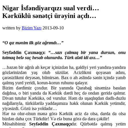
Nigar İsfəndiyarqızı sual verdi…
Kərküklü sənətçi ürəyini açdı…
written by
Bizim Yazı
2013-09-10
“O qız mənim ilk göz ağrımdı…”
Seyfəddin Çaxmaqçı:
“…sazı çalmaq bir yana dursun, onu
tutmaq belə suç hesab olunurdu. Türk aləti idi axı…”
…bəzən bir ağrılı ah keçər içinizdən ha, gəldiyi yeri yandıra-yandıra
gözlərinizdən yaş olub süzülər. Acizlikmi qoyasan adını,
çarəsizlikmi deyəsən, bilmirsən. Bax o ah əslində sənin içində yanıb
qalmış yurd yeridi, korun-korun ruhunu qalayır.
Bizim dərdimiz çoxdur. Bir yanında Qarabağ sinəmizə basılan
dağdısa, o biri yanda da Kərkük dərdi heç də ondan geridə qalmır.
Divan tutulur Kərkükə, od vurulur. Həm də uşaqlıqdan dadlı-duzlu
nağıllarıyla, türkülərilə yaddaşımıza həkk olunan Kərkük yetimdir,
yiyəsizdi. Gözü isə yoldadır…
Hər nə olur-olsun mənə görə Kərkük aciz də olsa, darda da olsa
bizdən daha çox Türkdür! Və elə buna görə də dara çəkilir!
Müsahibimiz
Seyfəddin Çaxmaqçı
dır. Qürbətdə qalmış yetim