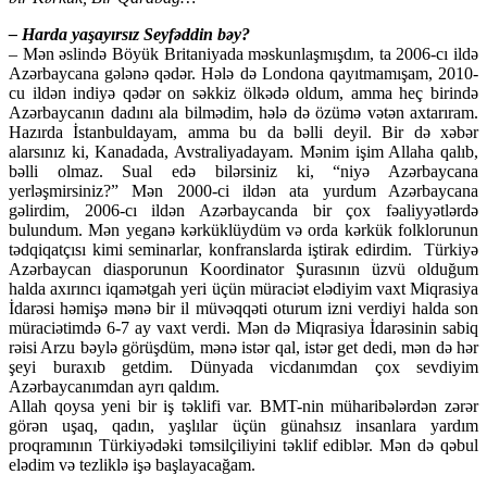
– Harda yaşayırsız Seyfəddin bəy?
– Mən əslində Böyük Britaniyada məskunlaşmışdım, ta 2006-cı ildə
Azərbaycana gələnə qədər. Hələ də Londona qayıtmamışam, 2010-
cu ildən indiyə qədər on səkkiz ölkədə oldum, amma heç birində
Azərbaycanın dadını ala bilmədim, hələ də özümə vətən axtarıram.
Hazırda İstanbuldayam, amma bu da bəlli deyil. Bir də xəbər
alarsınız ki, Kanadada, Avstraliyadayam. Mənim işim Allaha qalıb,
bəlli olmaz. Sual edə bilərsiniz ki, “niyə Azərbaycana
yerləşmirsiniz?” Mən 2000-ci ildən ata yurdum Azərbaycana
gəlirdim, 2006-cı ildən Azərbaycanda bir çox fəaliyyətlərdə
bulundum. Mən yeganə kərküklüydüm və orda kərkük folklorunun
tədqiqatçısı kimi seminarlar, konfranslarda iştirak edirdim. Türkiyə
Azərbaycan diasporunun Koordinator Şurasının üzvü olduğum
halda axırıncı iqamətgah yeri üçün müraciət elədiyim vaxt Miqrasiya
İdarəsi həmişə mənə bir il müvəqqəti oturum izni verdiyi halda son
müraciətimdə 6-7 ay vaxt verdi. Mən də Miqrasiya İdarəsinin sabiq
rəisi Arzu bəylə görüşdüm, mənə istər qal, istər get dedi, mən də hər
şeyi buraxıb getdim. Dünyada vicdanımdan çox sevdiyim
Azərbaycanımdan ayrı qaldım.
Allah qoysa yeni bir iş təklifi var. BMT-nin müharibələrdən zərər
görən uşaq, qadın, yaşlılar üçün günahsız insanlara yardım
proqramının Türkiyədəki təmsilçiliyini təklif ediblər. Mən də qəbul
elədim və tezliklə işə başlayacağam.