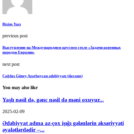
Bizim Yazı
previous post
Выступление на Международном круглом столе «Задачи коренных
народов Евразии»
next post
Çağdaş Güney Azərbaycan ədəbiyyatı (davamı)
You may also like
Yaşlı nəsil də, gənc nəsil də məni oxuyur...
2025-02-09
Ədəbiyyat adına az-çox işığı gələnlərin əksəriyyəti
əyalətlərdədir –...