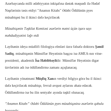
Azərbaycanda milli ədəbiyyatın inkişafına dəstək məqsədi ilə Hədəf
Nəşrlərinin təsis etdiyi “Anamın Kitabı” Ədəbi Ödülünün pyes
müsabiqəsi bu il ikinci dəfə keçiriləcək
Müsabiqənin Təşkilat Komitəsi əsərlərin mətni üçün işarə sayı
məhdudiyyətini ləğv etdi
Layihənin ideya müəllifi filologiya elmləri üzrə fəlsəfə doktoru
Şəmil
Sadiq
, müsabiqənin Münsiflər Heyətinin başçısı isə AMEA-nın vitse-
prezidenti, akademik
İsa Həbibbəyli
dir. Münsiflər Heyətinin digər
üzvlərinin adı isə ödülləndirmə zamanı açıqlanacaq.
Layihənin yönətməni
Müşfiq Xan
ın verdiyi bilgiyə görə bu il ikinci
dəfə keçiriləcək müsabiqə, fevral-avqust aylarını əhatə edəcək.
Ödülləndirmə isə bu ilin sentyabr ayında təşkil olunacaq.
”Anamın Kitabı” Ədəbi Ödülünün pyes müsabiqəsinə əsərlərin qəbulu
haqqında: