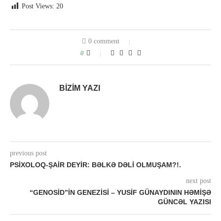
Post Views:
20
0 comment
0
BIZIM YAZI
previous post
PSIXOLOQ-ŞAIR DEYIR: BƏLKƏ DƏLİ OLMUŞAM?!.
next post
“GENOSİD”İN GENEZİSİ – YUSIF GÜNAYDININ HƏMIŞƏ
GÜNCƏL YAZISI