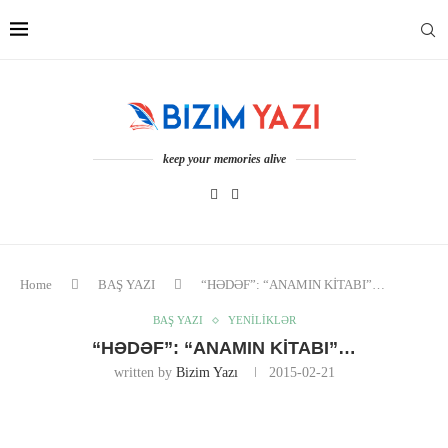
keep your memories alive
Home
BAŞ YAZI
“HƏDƏF”: “ANAMIN KİTABI”…
BAŞ YAZI
YENİLİKLƏR
“HƏDƏF”: “ANAMIN KİTABI”…
written by
Bizim Yazı
2015-02-21