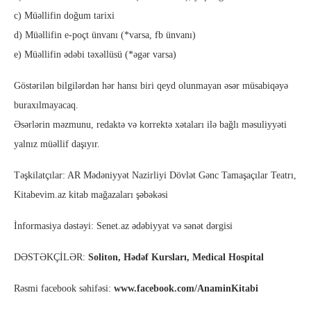
c) Müəllifin doğum tarixi
d) Müəllifin e-poçt ünvanı (*varsa, fb ünvanı)
e) Müəllifin ədəbi təxəllüsü (*əgər varsa)
Göstərilən bilgilərdən hər hansı biri qeyd olunmayan əsər müsabiqəyə
buraxılmayacaq.
Əsərlərin məzmunu, redaktə və korrektə xətaları ilə bağlı məsuliyyəti
yalnız müəllif daşıyır.
Təşkilatçılar: AR Mədəniyyət Nazirliyi Dövlət Gənc Tamaşaçılar Teatrı,
Kitabevim.az kitab mağazaları şəbəkəsi
İnformasiya dəstəyi: Senet.az ədəbiyyat və sənət dərgisi
DƏSTƏKÇİLƏR:
Soliton, Hədəf Kursları, Medical Hospital
Rəsmi facebook səhifəsi:
www.facebook.com/AnaminKitabi