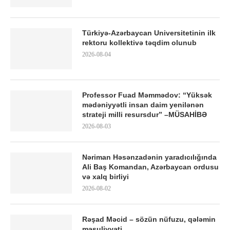
Türkiyə-Azərbaycan Universitetinin ilk
rektoru kollektivə təqdim olunub
2026-08-04
Professor Fuad Məmmədov: “Yüksək
mədəniyyətli insan daim yenilənən
strateji milli resursdur” –MÜSAHİBƏ
2026-08-03
Nəriman Həsənzadənin yaradıcılığında
Ali Baş Komandan, Azərbaycan ordusu
və xalq birliyi
2026-08-02
Rəşad Məcid – sözün nüfuzu, qələmin
məsuliyyəti