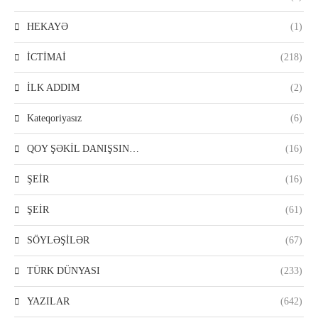
HEKAYƏ
(1)
İCTİMAİ
(218)
İLK ADDIM
(2)
Kateqoriyasız
(6)
QOY ŞƏKİL DANIŞSIN…
(16)
ŞEİR
(16)
ŞEİR
(61)
SÖYLƏŞİLƏR
(67)
TÜRK DÜNYASI
(233)
YAZILAR
(642)