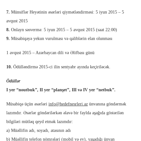
7.
Münsiflər Heyətinin əsərləri qiymətləndirməsi: 5 iyun 2015 – 5
avqust 2015
8.
Onlayn səsvermə: 5 iyun 2015 – 5 avqust 2015 (saat 22:00)
9.
Müsabiqəyə yekun vurulması və qaliblərin elan olunması
1 avqust 2015 – Azərbaycan dili və Əlifbası günü
10.
Ödülləndirmə 2015-ci ilin sentyabr ayında keçiriləcək.
Ödüllər
I yer “noutbuk”, II yer “planşet”, III və IV yer “netbuk”.
Müsabiqə üçün əsərləri
info@hedefnesrleri.az
ünvanına göndərmək
lazımdır. Əsərlər göndərilərkən əlavə bir faylda aşağıda göstərilən
bilgiləri mütləq qeyd etmək lazımdır:
a) Müəllifin adı, soyadı, atasının adı
b) Müəllifin telefon nömrələri (mobil və ev), yaşadığı ünvan