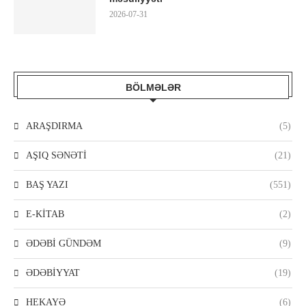
2026-07-31
BÖLMƏLƏR
ARAŞDIRMA
(5)
AŞIQ SƏNƏTİ
(21)
BAŞ YAZI
(551)
E-KİTAB
(2)
ƏDƏBİ GÜNDƏM
(9)
ƏDƏBİYYAT
(19)
HEKAYƏ
(6)