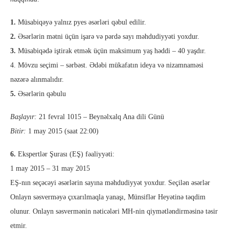
1.
Müsabiqəyə yalnız pyes əsərləri qəbul edilir.
2.
Əsərlərin mətni üçün işarə və pərdə sayı məhdudiyyəti yoxdur.
3.
Müsabiqədə iştirak etmək üçün maksimum yaş həddi – 40 yaşdır.
4. Mövzu seçimi – sərbəst. Ədəbi mükafatın ideya və nizamnaməsi
nəzərə alınmalıdır.
5.
Əsərlərin qəbulu
Başlayır:
21 fevral 1015 – Beynəlxalq Ana dili Günü
Bitir:
1 may 2015 (saat 22:00)
6.
Ekspertlər Şurası (EŞ) fəaliyyəti:
1 may 2015 – 31 may 2015
EŞ-nın seçəcəyi əsərlərin sayına məhdudiyyət yoxdur. Seçilən əsərlər
Onlayn səsverməyə çıxarılmaqla yanaşı, Münsiflər Heyətinə təqdim
olunur. Onlayn səsvermənin nəticələri MH-nin qiymətləndirməsinə təsir
etmir.