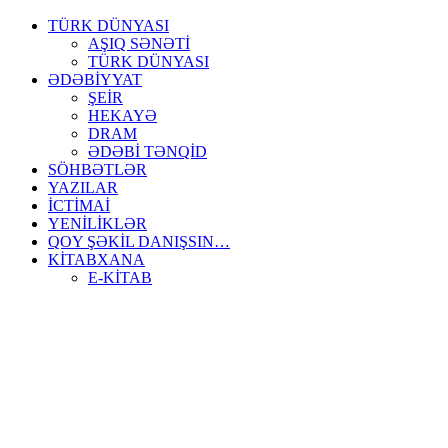
TÜRK DÜNYASI
AŞIQ SƏNƏTİ
TÜRK DÜNYASI
ƏDƏBİYYAT
ŞEİR
HEKAYƏ
DRAM
ƏDƏBİ TƏNQİD
SÖHBƏTLƏR
YAZILAR
İCTİMAİ
YENİLİKLƏR
QOY ŞƏKİL DANIŞSIN…
KİTABXANA
E-KİTAB