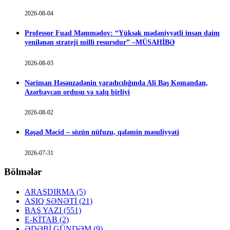
2026-08-04
Professor Fuad Məmmədov: “Yüksək mədəniyyətli insan daim
yenilənən strateji milli resursdur” –MÜSAHİBƏ
2026-08-03
Nəriman Həsənzadənin yaradıcılığında Ali Baş Komandan,
Azərbaycan ordusu və xalq birliyi
2026-08-02
Rəşad Məcid – sözün nüfuzu, qələmin məsuliyyəti
2026-07-31
Bölmələr
ARAŞDIRMA
(5)
AŞIQ SƏNƏTİ
(21)
BAŞ YAZI
(551)
E-KİTAB
(2)
ƏDƏBİ GÜNDƏM
(9)