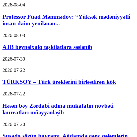
2026-08-04
Professor Fuad Məmmədov: “Yüksək mədəniyyətli
insan daim yenilənən...
2026-08-03
AJB beynəlxalq təşkilatlara səslənib
2026-07-30
2026-07-22
TÜRKSOY – Türk ürəklərini birləşdirən kök
2026-07-22
Həsən bəy Zərdabi adına mükafatın növbəti
laureatları müəyyənləşib
2026-07-20
Şuşada sözün bayramı, Ağdamda gənc qələmlərin