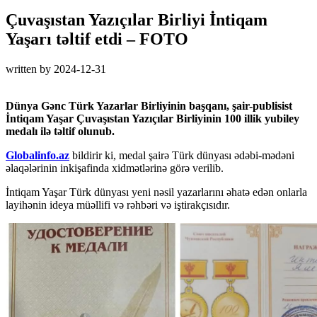
Çuvaşıstan Yazıçılar Birliyi İntiqam
Yaşarı təltif etdi – FOTO
written by
2024-12-31
Dünya Gənc Türk Yazarlar Birliyinin başqanı, şair-publisist
İntiqam Yaşar Çuvaşıstan Yazıçılar Birliyinin 100 illik yubiley
medalı ilə təltif olunub.
Globalinfo.az
bildirir ki, medal şairə Türk dünyası ədəbi-mədəni
əlaqələrinin inkişafinda xidmətlərinə görə verilib.
İntiqam Yaşar Türk dünyası yeni nəsil yazarlarını əhatə edən onlarla
layihənin ideya müəllifi və rəhbəri və iştirakçısıdır.