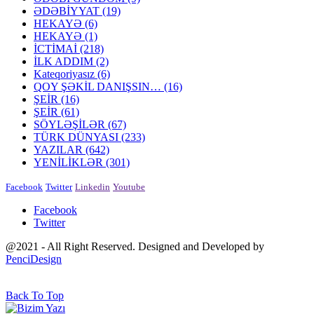
ƏDƏBİYYAT
(19)
HEKAYƏ
(6)
HEKAYƏ
(1)
İCTİMAİ
(218)
İLK ADDIM
(2)
Kateqoriyasız
(6)
QOY ŞƏKİL DANIŞSIN…
(16)
ŞEİR
(16)
ŞEİR
(61)
SÖYLƏŞİLƏR
(67)
TÜRK DÜNYASI
(233)
YAZILAR
(642)
YENİLİKLƏR
(301)
Facebook
Twitter
Linkedin
Youtube
Facebook
Twitter
@2021 - All Right Reserved. Designed and Developed by
PenciDesign
Back To Top