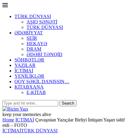
TÜRK DÜNYASI
AŞIQ SƏNƏTİ
TÜRK DÜNYASI
ƏDƏBİYYAT
ŞEİR
HEKAYƏ
DRAM
ƏDƏBİ TƏNQİD
SÖHBƏTLƏR
YAZILAR
İCTİMAİ
YENİLİKLƏR
QOY ŞƏKİL DANIŞSIN…
KİTABXANA
E-KİTAB
keep your memories alive
Home
İCTİMAİ
Çuvaşıstan Yazıçılar Birliyi İntiqam Yaşarı təltif
etdi – FOTO
İCTİMAİ
TÜRK DÜNYASI