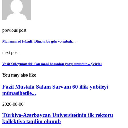
previous post
Məhəmməd Füzuli: Dünən, bu gün və sabah…
next post
Vasif Süleyman-60: Sən məni hamıdan yaxşı unutdun – Şeirlər
You may also like
Fazil Mustafa Salam Sarvanı 60 illik yubileyi
münasibətilə...
2026-08-06
Türkiyə-Azərbaycan Universitetinin ilk rektoru
kollektivə təqdim olunub