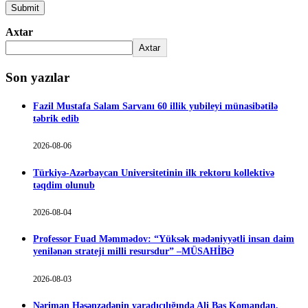
Axtar
Axtar
Son yazılar
Fazil Mustafa Salam Sarvanı 60 illik yubileyi münasibətilə
təbrik edib
2026-08-06
Türkiyə-Azərbaycan Universitetinin ilk rektoru kollektivə
təqdim olunub
2026-08-04
Professor Fuad Məmmədov: “Yüksək mədəniyyətli insan daim
yenilənən strateji milli resursdur” –MÜSAHİBƏ
2026-08-03
Nəriman Həsənzadənin yaradıcılığında Ali Baş Komandan,