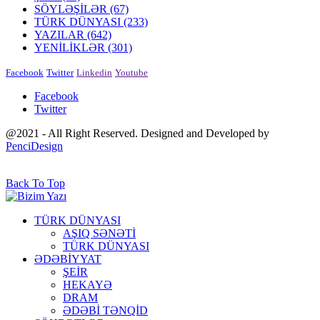
SÖYLƏŞİLƏR
(67)
TÜRK DÜNYASI
(233)
YAZILAR
(642)
YENİLİKLƏR
(301)
Facebook
Twitter
Linkedin
Youtube
Facebook
Twitter
@2021 - All Right Reserved. Designed and Developed by
PenciDesign
Back To Top
TÜRK DÜNYASI
AŞIQ SƏNƏTİ
TÜRK DÜNYASI
ƏDƏBİYYAT
ŞEİR
HEKAYƏ
DRAM
ƏDƏBİ TƏNQİD