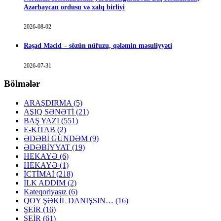
Azərbaycan ordusu və xalq birliyi
2026-08-02
Rəşad Məcid – sözün nüfuzu, qələmin məsuliyyəti
2026-07-31
Bölmələr
ARAŞDIRMA
(5)
AŞIQ SƏNƏTİ
(21)
BAŞ YAZI
(551)
E-KİTAB
(2)
ƏDƏBİ GÜNDƏM
(9)
ƏDƏBİYYAT
(19)
HEKAYƏ
(6)
HEKAYƏ
(1)
İCTİMAİ
(218)
İLK ADDIM
(2)
Kateqoriyasız
(6)
QOY ŞƏKİL DANIŞSIN…
(16)
ŞEİR
(16)
ŞEİR
(61)