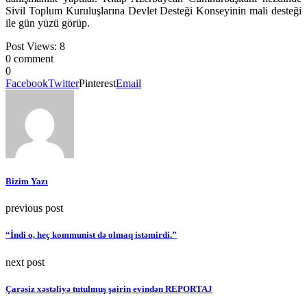
Sivil Toplum Kuruluşlarına Devlet Desteği Konseyinin mali desteği
ile gün yüzü görüp.
Post Views:
8
0 comment
0
Facebook
Twitter
Pinterest
Email
Bizim Yazı
previous post
“İndi o, heç kommunist də olmaq istəmirdi.”
next post
Çarəsiz xəstəliyə tutulmuş şairin evindən REPORTAJ