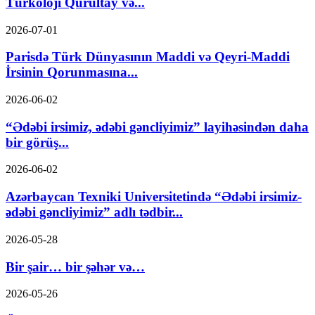
Türkoloji Qurultay və...
2026-07-01
Parisdə Türk Dünyasının Maddi və Qeyri-Maddi
İrsinin Qorunmasına...
2026-06-02
“Ədəbi irsimiz, ədəbi gəncliyimiz” layihəsindən daha
bir görüş...
2026-06-02
Azərbaycan Texniki Universitetində “Ədəbi irsimiz-
ədəbi gəncliyimiz” adlı tədbir...
2026-05-28
Bir şair… bir şəhər və…
2026-05-26