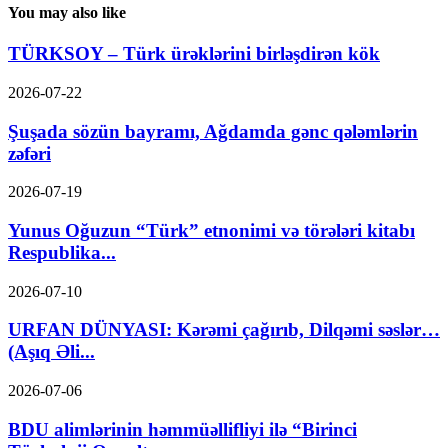
You may also like
TÜRKSOY – Türk ürəklərini birləşdirən kök
2026-07-22
Şuşada sözün bayramı, Ağdamda gənc qələmlərin
zəfəri
2026-07-19
Yunus Oğuzun “Türk” etnonimi və törələri kitabı
Respublika...
2026-07-10
URFAN DÜNYASI: Kərəmi çağırıb, Dilqəmi səslər…
(Aşıq Əli...
2026-07-06
BDU alimlərinin həmmüəllifliyi ilə “Birinci