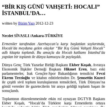
“BİR KIŞ GÜNÜ VAHŞETİ: HOCALI”
İSTANBUL’DA…
written by
Bizim Yazı
2012-12-23
Necdet SİVASLI /Ankara-TÜRKİYE
Ermeniler tarafından Azerbaycan’a karşı başlatılan soykırımda,
Hocalı’da meydana gelen olaylar “Bir Kış Günü Vahşeti Hocalı”
adlı kitapta toplandı. Bu amaçla da Hocalı katliamı İstanbul’da
yapılan bir toplantı ile dünya kamuoyu ile paylaşıldı.
Dünya Genç Türk Yazarlar Birliği Başkanı
Ekber Koşalı
, Avrasya
Ekonomik İlişkiler Derneği Başkanı
Hikmet Eren
, bazı eski
parlamenterler, Irak Gençler-Spor Bakanlığının temsilcisi
Fevzi
Ekrem Terzioğlu
ve kitabın editörlerinden Dr.
Şemsettin Kuzeci
ile çeşitli sivil toplum kuruluşlarının temsilcileri, Türk Dünyası’na
gönül verenler ile gazetecilerin bir araya geldiği toplantı başarı ile
sonuçlandı.
Toplantının düzenlenmesinde etkin rol oynayan DGTYB Başkanı
Ekber Koşalı, “Hocalı’da Türklere karşı Ermenilerin ortaya