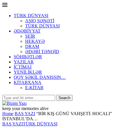
TÜRK DÜNYASI
AŞIQ SƏNƏTİ
TÜRK DÜNYASI
ƏDƏBİYYAT
ŞEİR
HEKAYƏ
DRAM
ƏDƏBİ TƏNQİD
SÖHBƏTLƏR
YAZILAR
İCTİMAİ
YENİLİKLƏR
QOY ŞƏKİL DANIŞSIN…
KİTABXANA
E-KİTAB
keep your memories alive
Home
BAŞ YAZI
“BİR KIŞ GÜNÜ VAHŞETİ: HOCALI”
İSTANBUL’DA…
BAŞ YAZI
TÜRK DÜNYASI