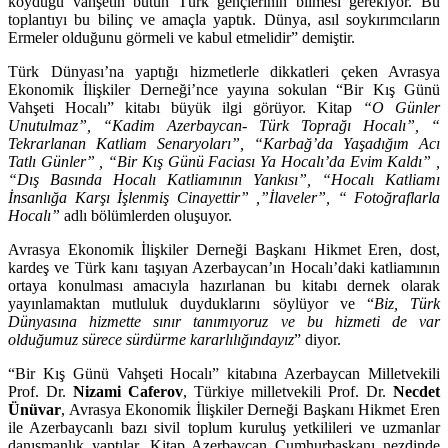
koyduğu vahşetin bütün Türk gençlerinin bilmesi gerekiyor. Bu
toplantıyı bu bilinç ve amaçla yaptık. Dünya, asıl soykırımcıların
Ermeler olduğunu görmeli ve kabul etmelidir” demiştir.
Türk Dünyası’na yaptığı hizmetlerle dikkatleri çeken Avrasya
Ekonomik İlişkiler Derneği’nce yayına sokulan “Bir Kış Günü
Vahşeti Hocalı” kitabı büyük ilgi görüyor. Kitap
“O Günler
Unutulmaz”, “Kadim Azerbaycan- Türk Toprağı Hocalı”, “
Tekrarlanan Katliam Senaryoları”, “Karbağ’da Yaşadığım Acı
Tatlı Günler” , “Bir Kış Günü Faciası Ya Hocalı’da Evim Kaldı” ,
“Dış Basında Hocalı Katliamının Yankısı”, “Hocalı Katliamı
İnsanlığa Karşı İşlenmiş Cinayettir” ,”İlaveler”, “ Fotoğraflarla
Hocalı”
adlı bölümlerden oluşuyor.
Avrasya Ekonomik İlişkiler Derneği Başkanı Hikmet Eren, dost,
kardeş ve Türk kanı taşıyan Azerbaycan’ın Hocalı’daki katliamının
ortaya konulması amacıyla hazırlanan bu kitabı dernek olarak
yayınlamaktan mutluluk duyduklarını söylüyor ve “
Biz, Türk
Dünyasına hizmette sınır tanımıyoruz ve bu hizmeti de var
olduğumuz sürece sürdürme kararlılığındayız
” diyor.
“Bir Kış Günü Vahşeti Hocalı” kitabına Azerbaycan Milletvekili
Prof. Dr.
Nizami Caferov
, Türkiye milletvekili Prof. Dr.
Necdet
Ünüvar
, Avrasya Ekonomik İlişkiler Derneği Başkanı Hikmet Eren
ile Azerbaycanlı bazı sivil toplum kuruluş yetkilileri ve uzmanlar
danışmanlık yaptılar. Kitap Azerbaycan Cumhurbaşkanı nezdinde