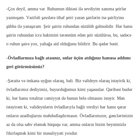
-Çox deyil, amma var. Ruhumun diktəsi ilə sevdiyim xanıma şeirlər
yazmışam. Vəzifəli şəxslərə ithaf şeiri yazan şairlərin isə şairliyinə
şübhə ilə yanaşıram. Şeir şairin ruhundan süzülüb gəlməlidir. Hər hansı
şairin ruhundan icra hakimini tərənnüm edən şeir süzülürsə, bu, sadəcə
o ruhun şairə yox, yaltağa aid olduğunu bildirir. Bu qədər bəsit.
-Övladlarınıza bağlı atasınız, onlar üçün atdığınız hansısa addımı
geri götürmüsünüz?
-Şəraitə və imkana uyğun olaraq, bəli. Biz valideyn olaraq istəyirik ki,
övladlarımız dediyimiz, buyurduğumuz kimi yaşasınlar. Qəribəsi budur
ki, hər hansı totalitar cəmiyyət də bunun belə olmasını istəyir. Mən
istəyirəm ki, valideynlərin övladlarıyla bağlı verdiyi hər hansı qərar
onların azadlıqlarını məhdudlaşdırmasın. Övladlarımızın, gənclərimizin
az da olsa səhv eləmək hüququ var, amma onların bizim beynimizlə
fikirləşmək kimi bir məsuliyyəti yoxdur.