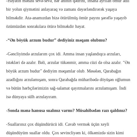
-Həyatın mənası sevə-sevə, hər anının qədrini, insana ayrılan ömür adlı
bir yolun qiymətini anlayaraq və zamanı dəyərləndirərək yaşaya
bilməkdir. Ata-anamızdan bizə ötürülmüş ömür payını şərəflə yaşayıb
özümüzdən sonrakılara ötürə bilməkdir həyat.
-“Ən böyük arzum budur” dediyiniz məqam olubmu?
-Gəncliyimdə arzularım çox idi. Amma insan yaşlandıqca arzuları,
istəkləri də azalır. Bəli, arzular tükənmir, amma cüzi də olsa azalır. “Ən
böyük arzum budur” dediyim məqamlar olub. Məsələn, Qarabağın
azadlığını arzulamışam, sonra Qarabağda müharibədə döyüşən oğlumun
və bütün hərbçilərimizin sağ-salamat qayıtmalarını arzulamışam. İndi
isə dünyaya sülh arzulayıram.
-Sonda mənə hansısa sualınız varmı? Müsahibədən razı qaldınız?
-Suallarınız çox düşündürücü idi. Cavab vermək üçün xeyli
düşündüyüm suallar oldu. Çox sevincliyəm ki, ölkəmizdə sizin kimi