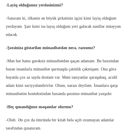
-Layiq olduğunuz yerdəsinizmi?
-Sanıram ki, ölkənin ən böyük şirkətinin işçisi kimi layiq olduğum
yerdəyəm. Şair kimi isə layıq olduğum yeri gələcək nəsillər müəyyən
edəcək.
-Şəxsinizə göstərilən münasibətdən necə, razısınız?
-Mən hər hansı gərəksiz münasibətdən qaçan adamam. Bu baxımdan
bəzən insanlarla münasibət qurmaqda çətinlik çəkmişəm. Ona görə
həyatda çox az sayda dostum var. Məni tanıyanlar qaraqabaq, acıdil
adam kimi səciyyələndirirlər. Olsun, narazı deyiləm. İnsanlara qarşı
münasibətim kontekstindən baxanda şəxsimə münasibət yaxşıdır.
-Heç qınandığınız məqamlar olurmu?
-Olub. Ən çox da ömründə bir kitab belə açıb oxumayan adamlar
tərəfindən qınanıram.