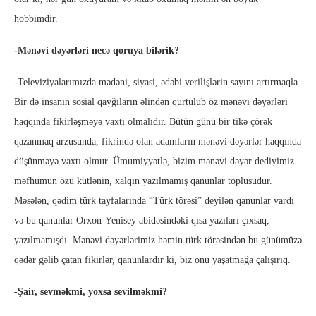
hobbimdir.
-Mənəvi dəyərləri necə qoruya bilərik?
-Televiziyalarımızda mədəni, siyasi, ədəbi verilişlərin sayını artırmaqla.
Bir də insanın sosial qayğıların əlindən qurtulub öz mənəvi dəyərləri
haqqında fikirləşməyə vaxtı olmalıdır. Bütün günü bir tikə çörək
qazanmaq arzusunda, fikrində olan adamların mənəvi dəyərlər haqqında
düşünməyə vaxtı olmur. Ümumiyyətlə, bizim mənəvi dəyər dediyimiz
məfhumun özü kütlənin, xalqın yazılmamış qanunlar toplusudur.
Məsələn, qədim türk tayfalarında “Türk törəsi” deyilən qanunlar vardı
və bu qanunlar Orxon-Yenisey abidəsindəki qısa yazıları çıxsaq,
yazılmamışdı. Mənəvi dəyərlərimiz həmin türk törəsindən bu günümüzə
qədər gəlib çatan fikirlər, qanunlardır ki, biz onu yaşatmağa çalışırıq.
-Şair, sevməkmi, yoxsa sevilməkmi?