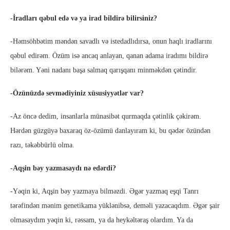
-İradları qəbul edə və ya irad bildirə bilirsiniz?
-Həmsöhbətim məndən savadlı və istedadlıdırsa, onun haqlı iradlarını
qəbul edirəm. Özüm isə ancaq anlayan, qanan adama iradımı bildirə
bilərəm. Yəni nadanı başa salmaq qarışqanı minməkdən çətindir.
-Özünüzdə sevmədiyiniz xüsusiyyətlər var?
-Az öncə dedim, insanlarla münasibət qurmaqda çətinlik çəkirəm.
Hərdən güzgüyə baxaraq öz-özümü danlayıram ki, bu qədər özündən
razı, təkəbbürlü olma.
-Aqşin bəy yazmasaydı nə edərdi?
-Yəqin ki, Aqşin bəy yazmaya bilməzdi. Əgər yazmaq eşqi Tanrı
tərəfindən mənim genetikama yüklənibsə, deməli yazacaqdım. Əgər şair
olmasaydım yəqin ki, rəssam, ya da heykəltəraş olardım. Ya da