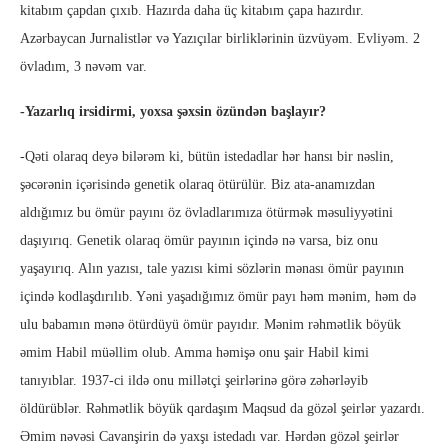
kitabım çapdan çıxıb. Hazırda daha üç kitabım çapa hazırdır.
Azərbaycan Jurnalistlər və Yazıçılar birliklərinin üzvüyəm. Evliyəm. 2
övladım, 3 nəvəm var.
-Yazarlıq irsidirmi, yoxsa şəxsin özündən başlayır?
-Qəti olaraq deyə bilərəm ki, bütün istedadlar hər hansı bir nəslin,
şəcərənin içərisində genetik olaraq ötürülür. Biz ata-anamızdan
aldığımız bu ömür payını öz övladlarımıza ötürmək məsuliyyətini
daşıyırıq. Genetik olaraq ömür payının içində nə varsa, biz onu
yaşayırıq. Alın yazısı, tale yazısı kimi sözlərin mənası ömür payının
içində kodlaşdırılıb. Yəni yaşadığımız ömür payı həm mənim, həm də
ulu babamın mənə ötürdüyü ömür payıdır. Mənim rəhmətlik böyük
əmim Habil müəllim olub. Amma həmişə onu şair Habil kimi
tanıyıblar. 1937-ci ildə onu millətçi şeirlərinə görə zəhərləyib
öldürüblər. Rəhmətlik böyük qardaşım Maqsud da gözəl şeirlər yazardı.
Əmim nəvəsi Cavanşirin də yaxşı istedadı var. Hərdən gözəl şeirlər