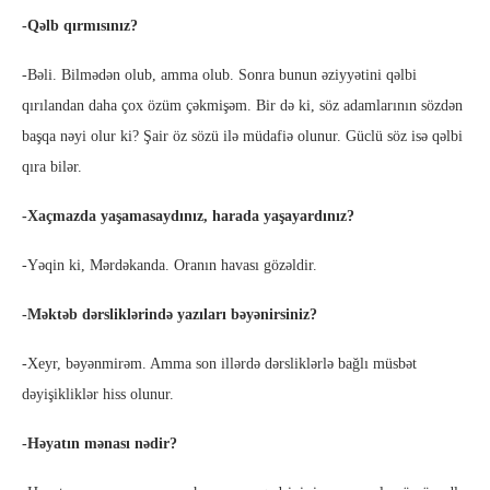
-Qəlb qırmısınız?
-Bəli. Bilmədən olub, amma olub. Sonra bunun əziyyətini qəlbi
qırılandan daha çox özüm çəkmişəm. Bir də ki, söz adamlarının sözdən
başqa nəyi olur ki? Şair öz sözü ilə müdafiə olunur. Güclü söz isə qəlbi
qıra bilər.
-Xaçmazda yaşamasaydınız, harada yaşayardınız?
-Yəqin ki, Mərdəkanda. Oranın havası gözəldir.
-Məktəb dərsliklərində yazıları bəyənirsiniz?
-Xeyr, bəyənmirəm. Amma son illərdə dərsliklərlə bağlı müsbət
dəyişikliklər hiss olunur.
-Həyatın mənası nədir?