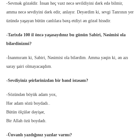
-Sevmək gözəldir. İnsan heç vaxt necə sevildiyini dərk edə bilmir,
amma necə sevdiyini dərk edir, anlayır. Deyərdim ki, sevgi Tanrının yer
üzündə yaşayan bütün canlılara bəxş etdiyi ən gözəl hissdir.
-Tarixdə 100 il öncə yaşasaydınız bu günün Sabiri, Nəsimisi ola
bilərdinizmi?
-İnanmıram ki, Sabiri, Nəsimisi ola bilərdim. Amma yəqin ki, ən azı
saray şairi olmayacaqdım.
-Sevdiyiniz şeirlərinizdən bir bənd istəsəm?
-Sözündən böyük adam yox,
Hər adam sözü boydadı..
Bütün ölçülər dəyişər,
Bir Allah özü boydadı.
-Ünvanlı yazdığınız yazılar varmı?