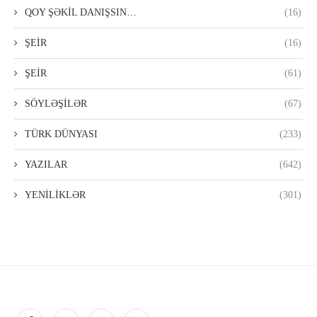
QOY ŞƏKİL DANIŞSIN…
(16)
ŞEİR
(16)
ŞEİR
(61)
SÖYLƏŞİLƏR
(67)
TÜRK DÜNYASI
(233)
YAZILAR
(642)
YENİLİKLƏR
(301)