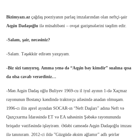
Bizimyazı.az
çağdaş poeziyanın parlaq imzalarından olan neftçi-şair
Aqşin Dadaşoğlu
ilə müsahibəni – ovqat gəzişmələrini təqdim edir.
-Salam, şair, necəsiniz?
-Salam. Təşəkkür edirəm yaxşıyam.
-Biz sizi tanıyırıq. Amma yenə də “Aqşin bəy kimdir” sualına qısa
da olsa cavab verərdiniz…
-Mən Aqşin Dadaş oğlu Buliyev 1969-cu il iyul ayının 1-də Xaçmaz
rayonunun Bostançı kəndində traktorçu ailəsində anadan olmuşam.
1996-cı ilin aprel ayından SOCAR-ın “Neft Daşları” adına Neft və
Qazçıxarma İdarəsində ET və EA sahəsinin Şəbəkə rayonununda
briqadır vəzifəsində işləyirəm. Ədəbi cameədə Aqşin Dadaşoğlu imzası
ilə tanınıram. 2012-ci ildə ”Güzgüdə əksim ağlamır” adlı şeirlər