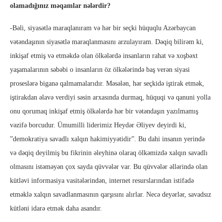
olamadığınız məqamlar nələrdir?
-Bəli, siyasətlə maraqlanıram və hər bir seçki hüquqlu Azərbaycan
vətəndaşının siyasətlə maraqlanmasını arzulayıram. Dəqiq bilirəm ki,
inkişaf etmiş və etməkdə olan ölkələrdə insanların rahat və xoşbəxt
yaşamalarının səbəbi o insanların öz ölkələrində baş verən siyasi
proseslərə biganə qalmamalarıdır. Məsələn, hər seçkidə iştirak etmək,
iştirakdan əlavə verdiyi səsin arxasında durmaq, hüquqi və qanuni yolla
onu qorumaq inkişaf etmiş ölkələrdə hər bir vətəndaşın yazılmamış
vəzifə borcudur. Ümumilli liderimiz Heydər Əliyev deyirdi ki,
”demokratiya savadlı xalqın hakimiyyətidir”. Bu dahi insanın yerində
və dəqiq deyilmiş bu fikrinin əleyhinə olaraq ölkəmizdə xalqın savadlı
olmasını istəməyən çox sayda qüvvələr var. Bu qüvvələr əllərində olan
kütləvi informasiya vasitələrindən, internet resurslarından istifadə
etməklə xalqın savadlanmasının qarşısını alırlar. Necə deyərlər, savadsız
kütləni idarə etmək daha asandır.