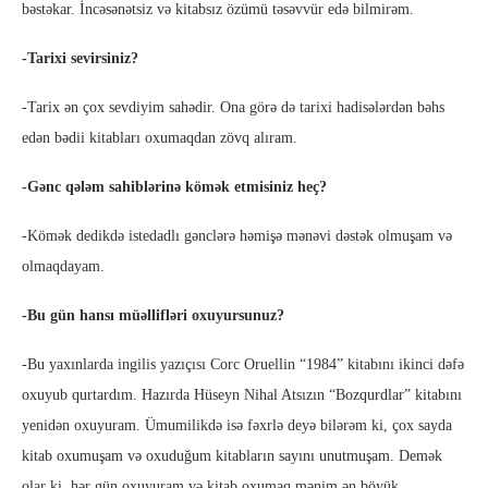
bəstəkar. İncəsənətsiz və kitabsız özümü təsəvvür edə bilmirəm.
-Tarixi sevirsiniz?
-Tarix ən çox sevdiyim sahədir. Ona görə də tarixi hadisələrdən bəhs
edən bədii kitabları oxumaqdan zövq alıram.
-Gənc qələm sahiblərinə kömək etmisiniz heç?
-Kömək dedikdə istedadlı gənclərə həmişə mənəvi dəstək olmuşam və
olmaqdayam.
-Bu gün hansı müəllifləri oxuyursunuz?
-Bu yaxınlarda ingilis yazıçısı Corc Oruellin “1984” kitabını ikinci dəfə
oxuyub qurtardım. Hazırda Hüseyn Nihal Atsızın “Bozqurdlar” kitabını
yenidən oxuyuram. Ümumilikdə isə fəxrlə deyə bilərəm ki, çox sayda
kitab oxumuşam və oxuduğum kitabların sayını unutmuşam. Demək
olar ki, hər gün oxuyuram və kitab oxumaq mənim ən böyük