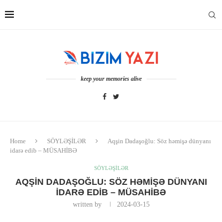
keep your memories alive
Home
SÖYLƏŞİLƏR
Aqşin Dadaşoğlu: Söz həmişə dünyanı
idarə edib – MÜSAHİBƏ
SÖYLƏŞİLƏR
AQŞIN DADAŞOĞLU: SÖZ HƏMIŞƏ DÜNYANI
IDARƏ EDIB – MÜSAHİBƏ
written by
2024-03-15