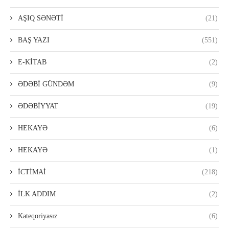
AŞIQ SƏNƏTİ
(21)
BAŞ YAZI
(551)
E-KİTAB
(2)
ƏDƏBİ GÜNDƏM
(9)
ƏDƏBİYYAT
(19)
HEKAYƏ
(6)
HEKAYƏ
(1)
İCTİMAİ
(218)
İLK ADDIM
(2)
Kateqoriyasız
(6)