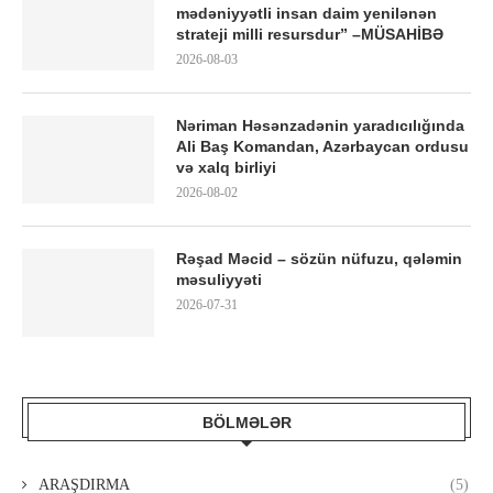
mədəniyyətli insan daim yenilənən
strateji milli resursdur” –MÜSAHİBƏ
2026-08-03
Nəriman Həsənzadənin yaradıcılığında
Ali Baş Komandan, Azərbaycan ordusu
və xalq birliyi
2026-08-02
Rəşad Məcid – sözün nüfuzu, qələmin
məsuliyyəti
2026-07-31
BÖLMƏLƏR
ARAŞDIRMA
(5)