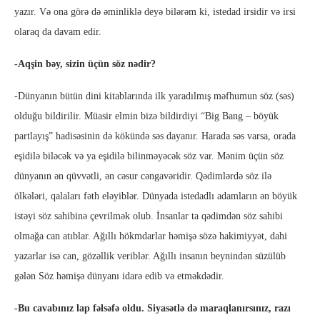
yazır. Və ona görə də əminliklə deyə bilərəm ki, istedad irsidir və irsi
olaraq da davam edir.
-Aqşin bəy, sizin üçün söz nədir?
-Dünyanın bütün dini kitablarında ilk yaradılmış məfhumun söz (səs)
olduğu bildirilir. Müasir elmin bizə bildirdiyi “Big Bang – böyük
partlayış” hadisəsinin də kökündə səs dayanır. Harada səs varsa, orada
eşidilə biləcək və ya eşidilə bilinməyəcək söz var. Mənim üçün söz
dünyanın ən qüvvətli, ən cəsur cəngavəridir. Qədimlərdə söz ilə
ölkələri, qalaları fəth eləyiblər. Dünyada istedadlı adamların ən böyük
istəyi söz sahibinə çevrilmək olub. İnsanlar ta qədimdən söz sahibi
olmağa can atıblar. Ağıllı hökmdarlar həmişə sözə hakimiyyət, dahi
yazarlar isə can, gözəllik veriblər. Ağıllı insanın beynindən süzülüb
gələn Söz həmişə dünyanı idarə edib və etməkdədir.
-Bu cavabınız lap fəlsəfə oldu. Siyasətlə də maraqlanırsınız, razı