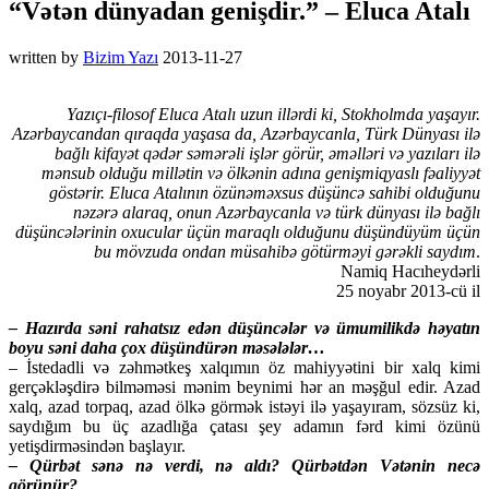
“Vətən dünyadan genişdir.” – Eluca Atalı
written by
Bizim Yazı
2013-11-27
Yazıçı-filosof Eluca Atalı uzun illərdi ki, Stokholmda yaşayır.
Azərbaycandan qıraqda yaşasa da, Azərbaycanla, Türk Dünyası ilə
bağlı kifayət qədər səmərəli işlər görür, əməlləri və yazıları ilə
mənsub olduğu millətin və ölkənin adına genişmiqyaslı fəaliyyət
göstərir. Eluca Atalının özünəməxsus düşüncə sahibi olduğunu
nəzərə alaraq, onun Azərbaycanla və türk dünyası ilə bağlı
düşüncələrinin oxucular üçün maraqlı olduğunu düşündüyüm üçün
bu mövzuda ondan müsahibə götürməyi gərəkli saydım
.
Namiq Hacıheydərli
25 noyabr 2013-cü il
– Hazırda səni rahatsız edən düşüncələr və ümumilikdə həyatın
boyu səni daha çox düşündürən məsələlər…
– İstedadli və zəhmətkeş xalqımın öz mahiyyətini bir xalq kimi
gerçəkləşdirə bilməməsi mənim beynimi hər an məşğul edir. Azad
xalq, azad torpaq, azad ölkə görmək istəyi ilə yaşayıram, sözsüz ki,
saydığım bu üç azadlığa çatası şey adamın fərd kimi özünü
yetişdirməsindən başlayır.
– Qürbət sənə nə verdi, nə aldı? Qürbətdən Vətənin necə
görünür?