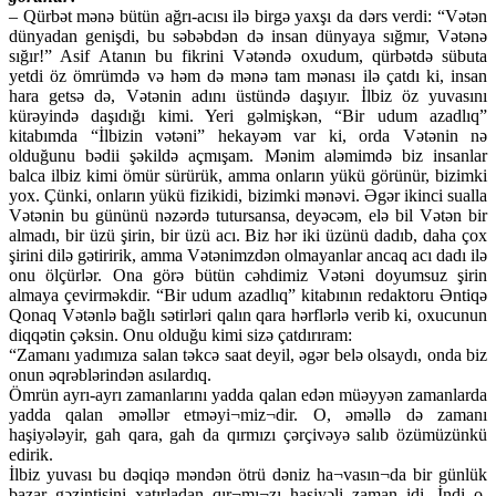
– Qürbət mənə bütün ağrı-acısı ilə birgə yaxşı da dərs verdi: “Vətən
dünyadan genişdi, bu səbəbdən də insan dünyaya sığmır, Vətənə
sığır!” Asif Atanın bu fikrini Vətəndə oxudum, qürbətdə sübuta
yetdi öz ömrümdə və həm də mənə tam mənası ilə çatdı ki, insan
hara getsə də, Vətənin adını üstündə daşıyır. İlbiz öz yuvasını
kürəyində daşıdığı kimi. Yeri gəlmişkən, “Bir udum azadlıq”
kitabımda “İlbizin vətəni” hekayəm var ki, orda Vətənin nə
olduğunu bədii şəkildə açmışam. Mənim aləmimdə biz insanlar
balca ilbiz kimi ömür sürürük, amma onların yükü görünür, bizimki
yox. Çünki, onların yükü fizikidi, bizimki mənəvi. Əgər ikinci sualla
Vətənin bu gününü nəzərdə tutursansa, deyəcəm, elə bil Vətən bir
almadı, bir üzü şirin, bir üzü acı. Biz hər iki üzünü dadıb, daha çox
şirini dilə gətiririk, amma Vətənimzdən olmayanlar ancaq acı dadı ilə
onu ölçürlər. Ona görə bütün cəhdimiz Vətəni doyumsuz şirin
almaya çevirməkdir. “Bir udum azadlıq” kitabının redaktoru Əntiqə
Qonaq Vətənlə bağlı sətirləri qalın qara hərflərlə verib ki, oxucunun
diqqətin çəksin. Onu olduğu kimi sizə çatdırıram:
“Zamanı yadımıza salan təkcə saat deyil, əgər belə olsaydı, onda biz
onun əqrəblərindən asılardıq.
Ömrün ayrı-ayrı zamanlarını yadda qalan edən müəyyən zamanlarda
yadda qalan əməllər etməyi¬miz¬dir. O, əməllə də zamanı
haşiyələyir, gah qara, gah da qırmızı çərçivəyə salıb özümüzünkü
edirik.
İlbiz yuvası bu dəqiqə məndən ötrü dəniz ha¬vasın¬da bir günlük
bazar gəzintisini xatırladan qır¬mı¬zı haşiyəli zaman idi. İndi o,