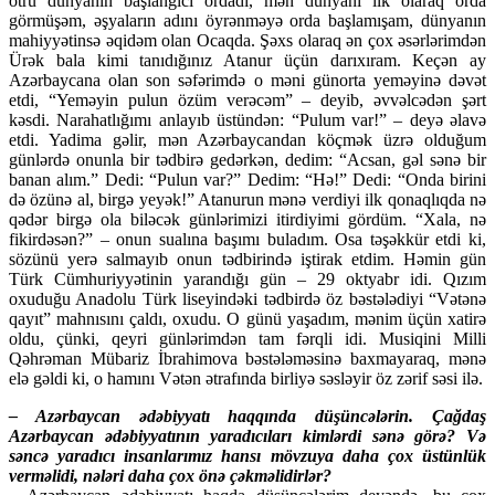
ötrü dünyanın başlanğıcı ordadı, mən dünyanı ilk olaraq orda
görmüşəm, əşyaların adını öyrənməyə orda başlamışam, dünyanın
mahiyyətinsə əqidəm olan Ocaqda. Şəxs olaraq ən çox əsərlərimdən
Ürək bala kimi tanıdığınız Atanur üçün darıxıram. Keçən ay
Azərbaycana olan son səfərimdə o məni günorta yeməyinə dəvət
etdi, “Yeməyin pulun özüm verəcəm” – deyib, əvvəlcədən şərt
kəsdi. Narahatlığımı anlayıb üstündən: “Pulum var!” – deyə əlavə
etdi. Yadima gəlir, mən Azərbaycandan köçmək üzrə olduğum
günlərdə onunla bir tədbirə gedərkən, dedim: “Acsan, gəl sənə bir
banan alım.” Dedi: “Pulun var?” Dedim: “Hə!” Dedi: “Onda birini
də özünə al, birgə yeyək!” Atanurun mənə verdiyi ilk qonaqlıqda nə
qədər birgə ola biləcək günlərimizi itirdiyimi gördüm. “Xala, nə
fikirdəsən?” – onun sualına başımı buladım. Osa təşəkkür etdi ki,
sözünü yerə salmayıb onun tədbirində iştirak etdim. Həmin gün
Türk Cümhuriyyətinin yarandığı gün – 29 oktyabr idi. Qızım
oxuduğu Anadolu Türk liseyindəki tədbirdə öz bəstələdiyi “Vətənə
qayıt” mahnısını çaldı, oxudu. O günü yaşadım, mənim üçün xatirə
oldu, çünki, qeyri günlərimdən tam fərqli idi. Musiqini Milli
Qəhrəman Mübariz İbrahimova bəstələməsinə baxmayaraq, mənə
elə gəldi ki, o hamını Vətən ətrafında birliyə səsləyir öz zərif səsi ilə.
– Azərbaycan ədəbiyyatı haqqında düşüncələrin. Çağdaş
Azərbaycan ədəbiyyatının yaradıcıları kimlərdi sənə görə? Və
səncə yaradıcı insanlarımız hansı mövzuya daha çox üstünlük
verməlidi, nələri daha çox önə çəkməlidirlər?