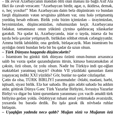
– İlk əvvəl Azərbaycanın məndən ötrü olan mənası ilə bağlı Asif Ata
fikri ilə cavab verəcəm: “Azərbaycan birdir, əgər, o, ikidirsə, demək,
o, heç yoxdur!” Mən Azərbaycanı daim belə düşünürəm və bundan
fərqli düşünənin vətən sevgisinə şübhəm var, onu hələ yetişməmiş
yurddaş hesab edirəm. Birlik yolu bizim içimizdən – ürəyimizdən,
beynimizdən, düşüncəmizdən, ruhumuzdan keçir. Azərbaycana
fədakar, təmənnasız onun yükünü çiyninə qaldıracaq xilaskarlar
gərəkdi. Nə qədər ki, Azərbaycanda, istər o tayda, istərsə də bu
tayda belə şəxslər yetişməyib, birlikdən söhbət etmək cəfəngiyyatdır.
Amma birlik labüddür, ona gedirik, birləşəcəyik. Mən istəmirəm bu
ayrılığın ömrü bundan belə bir bu qədər də uzun olsun.
– Türk Dünyası haqqında düşüncələrin?
– İstəmirəm bu günkü türk dünyası özünü onun-bunun arxasınca
salıb bu vaxta qədər qazandıqlarını itirsin, kiməsə bənzəməkdən əl
çəksin, özü olsun, öz yolu olsun. Nədir bu Türkiyə indi qız-oğlan
məktəbləri yaratmaq istəyir? Ərəbin VII yüzildəki qanunları iləmi
yaşayacaq indiki XXI yüzildə? Gör, bunlar nə qədər cılızlaşırlar.
Çətin də olsa, TÜRK BİRLİYİ yaranmalıdır: Ədəbi, mədəni, hərbi,
iqtisadi, siyasi birlik. Elə hər sahədə. Bu gün ədəbi sahədə bu addım
atılır, götürək Dünya Gənc Türk Yazarlar Birliyini, Avrasiya Yazarlar
Birliyi və digər bu kimi qurumların yaranması çox vacib əməldi türk
birliyinə gedən yolda. Ədəbiyyat ruhani əməl yetirməkdə əvəzsizdir,
yuxarıda bu barədə dedik. Bu işdə gərək ilk növbədə ruhlar
birləşsin.
– Uşaqlığın yadında necə qalıb? Muğan sözü və Muğanın özü