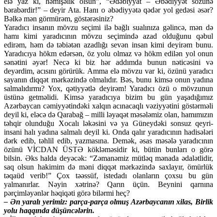
elə yaz ki, həmişəlik olsun”, “Ədəbiyyat – Əbədiyyət sözünə
bərabərdir!” – deyir Ata. Hanı o əbədiyyətə qədər yol gedəsi əsər?
Bəlkə mən görmürəm, göstərəsiniz?
Yaradıcı insanın mövzu seçimi ilə bağlı sualınıza gəlincə, mən də
hamı kimi yaradıcının mövzu seçimində azad olduğunu qəbul
edirəm, həm də təbiətən azadlığı sevən insan kimi deyirəm bunu.
Yaradıcıya hökm edərsən, öz yolu olmaz və hökm edilən yol onun
sənətini əyər! Necə ki biz hər addımda bunun nəticəsini və
deyərdim, acısını görürük. Amma elə mövzu var ki, özünü yaradıcı
sayanın diqqət mərkəzində olmalıdır. Bəs, bunu kimsə onun yadına
salmalıdırmı? Yox, qətiyyətlə deyirəm! Yaradıcı özü o mövzunun
üstünə getməlidi. Kimsə yaradıcıya bizim bu gün yaşadığımız
Azərbaycan cəmiyyətindəki xalqın acınacaqlı vəziyyətini göstərməli
deyil ki, eləcə də Qarabağ – milli ləyaqət məsələmiz olan, hamımızın
təhqir olunduğu Xocalı ləkəsini və ya Güneydəki sonsuz qeyri-
insani halı yadına salmalı deyil ki. Onda qalır yaradıcının hadisələri
dərk edib, təhlil edib, yazmasına. Demək, əsas məsələ yaradıcının
özünü VİCDAN ÜSTƏ kökləməsidir ki, bütün bunları o görə
bilsin. Əks halda deyəcək: “Zəmanəmiz mütləq mənada ədalətlidir,
saq olsun hakimim də məni diqqət mərkəzində saxlayır, ömürlük
təqaüd verib!” Çox təəssüf, istedadı olanların çoxsu bu gün
yalmanırlar. Nəyin xətrinə? Qarın üçün. Beynini qarnına
pərçimləyənlər həqiqəti görə bilərmi heç?
– Ən yaralı yerimiz: parça-parça olmuş Azərbaycanın xilas, Birlik
yolu haqqında düşüncələrin.