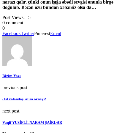
narazı qalır, çünki onun işığa əbədi sevgisi onunla birgə
doğulub. Bəzən özü bundan xəbərsiz olsa da…
Post Views:
15
0 comment
0
Facebook
Twitter
Pinterest
Email
Bizim Yazı
previous post
Əsl vətəndaş, alim örnəyi!
next post
Vaqif YUSİFLİ. NAKAM ŞAİRLƏR