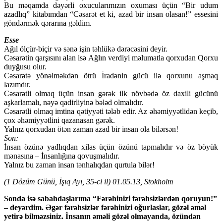
Bu məqamda dəyərli oxucularımızın oxuması üçün “Bir udum
azadlıq” kitabımdan “Cəsarət et ki, azad bir insan olasan!” essesini
göndərmək qərarına gəldim.
Esse
Ağıl ölçür-biçir və sənə işin təhlükə dərəcəsini deyir.
Cəsarətin qarşısını alan isə Ağlın verdiyi məlumatla qorxudan Qorxu
duyğusu olur.
Cəsarətə yönəlməkdən ötrü İradənin gücü ilə qorxunu aşmaq
lazımdır.
Cəsarətli olmaq üçün insan gərək ilk növbədə öz daxili gücünü
aşkarlamalı, nəyə qadirliyinə bələd olmalıdır.
Cəsarətli olmaq imtina qətiyyəti tələb edir. Az əhəmiyyətlidən keçib,
çox əhəmiyyətlini qazanasan gərək.
Yalnız qorxudan ötən zaman azad bir insan ola bilərsən!
Son:
İnsan özünə yadlıqdan xilas üçün özünü tapmalıdır və öz böyük
mənasına – İnsanlığına qovuşmalıdır.
Yalnız bu zaman insan tənhalıqdan qurtula bilər!
(1 Dözüm Günü, İşıq Ayı, 35-ci il)
01.05.13, Stokholm
Sonda isə sabahdaşlarıma “Fərəhinizi fərəhsizlərdən qoruyun!”
– deyərdim. Əgər fərəhsizlər fərəhinizi oğurlaslar, gözəl əməl
yetirə bilməzsiniz. İnsanın əməli gözəl olmayanda, özündən