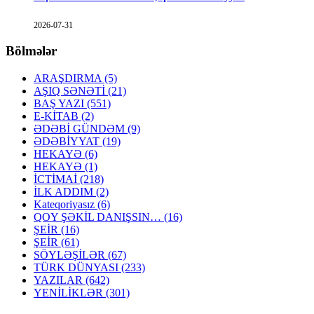
2026-07-31
Bölmələr
ARAŞDIRMA
(5)
AŞIQ SƏNƏTİ
(21)
BAŞ YAZI
(551)
E-KİTAB
(2)
ƏDƏBİ GÜNDƏM
(9)
ƏDƏBİYYAT
(19)
HEKAYƏ
(6)
HEKAYƏ
(1)
İCTİMAİ
(218)
İLK ADDIM
(2)
Kateqoriyasız
(6)
QOY ŞƏKİL DANIŞSIN…
(16)
ŞEİR
(16)
ŞEİR
(61)
SÖYLƏŞİLƏR
(67)
TÜRK DÜNYASI
(233)
YAZILAR
(642)
YENİLİKLƏR
(301)