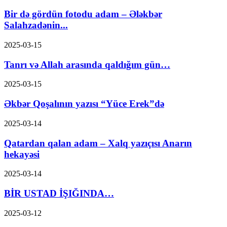
Bir də gördün fotodu adam – Ələkbər
Salahzadənin...
2025-03-15
Tanrı və Allah arasında qaldığım gün…
2025-03-15
Əkbər Qoşalının yazısı “Yüce Erek”də
2025-03-14
Qatardan qalan adam – Xalq yazıçısı Anarın
hekayəsi
2025-03-14
BİR USTAD İŞIĞINDA…
2025-03-12