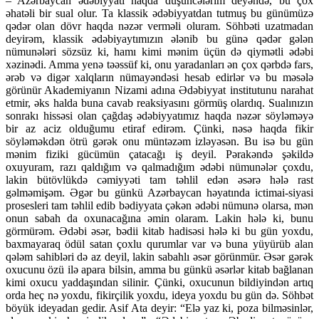
– Azərbaycan ədəbiyyatı haqda düşüncələrim deyəndə, bu çox
əhatəli bir sual olur. Ta klassik ədəbiyyatdan tutmuş bu günümüzə
qədər olan dövr haqda nəzər verməli oluram. Söhbəti uzatmadan
deyirəm, klassik ədəbiyaytımızın ələnib bu günə qədər gələn
nümunələri sözsüz ki, hamı kimi mənim üçün də qiymətli ədəbi
xəzinədi. Amma yenə təəssüf ki, onu yaradanları ən çox qərbdə fars,
ərəb və digər xalqların nümayəndəsi hesab edirlər və bu məsələ
görünür Akademiyanın Nizami adına Ədəbiyyat institutunu narahat
etmir, əks halda buna cavab reaksiyasını görmüş olardıq. Sualınızın
sonrakı hissəsi olan çağdaş ədəbiyyatımız haqda nəzər söyləməyə
bir az aciz olduğumu etiraf edirəm. Çünki, nəsə haqda fikir
söyləməkdən ötrü gərək onu müntəzəm izləyəsən. Bu isə bu gün
mənim fiziki gücümün çatacağı iş deyil. Pərakəndə şəkildə
oxuyuram, razı qaldığım və qalmadığım ədəbi nümunələr çoxdu,
lakin bütövlükdə cəmiyyəti tam təhlil edən əsərə hələ rast
gəlməmişəm. Əgər bu günkü Azərbaycan həyatında ictimai-siyasi
prosesleri tam təhlil edib bədiyyata çəkən ədəbi nümunə olarsa, mən
onun sabah da oxunacağına əmin olaram. Lakin hələ ki, bunu
görmürəm. Ədəbi əsər, bədii kitab hadisəsi hələ ki bu gün yoxdu,
baxmayaraq ödül satan çoxlu qurumlar var və buna yüyürüb alan
qələm sahibləri də az deyil, lakin sabahlı əsər görünmür. Əsər gərək
oxucunu özü ilə apara bilsin, amma bu günkü əsərlər kitab bağlanan
kimi oxucu yaddaşından silinir. Çünki, oxucunun bildiyindən artıq
orda heç nə yoxdu, fikirçilik yoxdu, ideya yoxdu bu gün də. Söhbət
böyük ideyadan gedir. Asif Ata deyir: “Elə yaz ki, poza bilməsinlər,