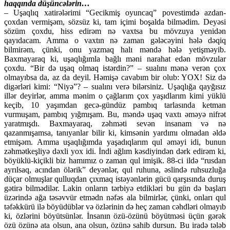
haqqında düşüncələrin…
– Uşaqlıq xatirələrimi “Gecikmiş oyuncaq” povestimdə azdan-
çoxdan vermişəm, sözsüz ki, tam içimi boşalda bilmədim. Deyəsi
sözüm çoxdu, hiss edirəm nə vaxtsa bu mövzuya yenidən
qayıdacam. Amma o vaxtın nə zaman gələcəyini hələ dəqiq
bilmirəm, çünki, onu yazmaq halı məndə hələ yetişməyib.
Baxmayaraq ki, uşaqlığımla bağlı məni narahat edən mövzular
çoxdu. “Bir də uşaq olmaq istərdin?” – sualını mənə verən çox
olmayıbsa da, az da deyil. Həmişə cavabım bir olub: YOX! Siz də
digərləri kimi: “Niyə”? – sualını verə bilərsiniz. Uşaqlığa qayğısız
illər deyirlər, amma mənim o çağlarım çox yaşıdlarım kimi yüklü
keçib, 10 yaşımdan gecə-gündüz pambıq tarlasında ketman
vurmuşam, pambıq yığmışam. Bu, məndə uşaq vaxtı əməyə nifrət
yaratmışdı. Baxmayaraq, zəhməti sevən insanam və nə
qazanmışamsa, tanıyanlar bilir ki, kimsənin yardımı olmadan əldə
etmişəm. Amma uşaqlığımda yaşadıqlarım qul əməyi idi, bunun
zəhmətkeşliyə dəxli yox idi. İndi ağlım kəsdiyindən dərk edirəm ki,
böyüklü-kiçikli biz hamımız o zaman qul imişik. 88-ci ildə “rusdan
ayrılsaq, acından ölərik” deyənlər, qul ruhuna, əslində ruhsuzluğa
düçar olmuşlar qulluqdan çıxmaq istəyənlərin gücü qarşısında duruş
gətirə bilmədilər. Lakin onların tərbiyə etdikləri bu gün də başları
üzərində ağa təsəvvür etmədn nəfəs ala bilmirlər, çünki, onları qul
təfəkkürü ilə böyüdüblər və özlərinin də heç zaman cəhdləri olmayıb
ki, özlərini böyütsünlər. İnsanın özü-özünü böyütməsi üçün gərək
özü özünə ata olsun, ana olsun, özünə sahib dursun. Bu iradə tələb