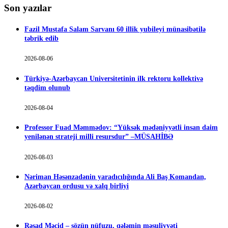
Son yazılar
Fazil Mustafa Salam Sarvanı 60 illik yubileyi münasibətilə
təbrik edib
2026-08-06
Türkiyə-Azərbaycan Universitetinin ilk rektoru kollektivə
təqdim olunub
2026-08-04
Professor Fuad Məmmədov: “Yüksək mədəniyyətli insan daim
yenilənən strateji milli resursdur” –MÜSAHİBƏ
2026-08-03
Nəriman Həsənzadənin yaradıcılığında Ali Baş Komandan,
Azərbaycan ordusu və xalq birliyi
2026-08-02
Rəşad Məcid – sözün nüfuzu, qələmin məsuliyyəti