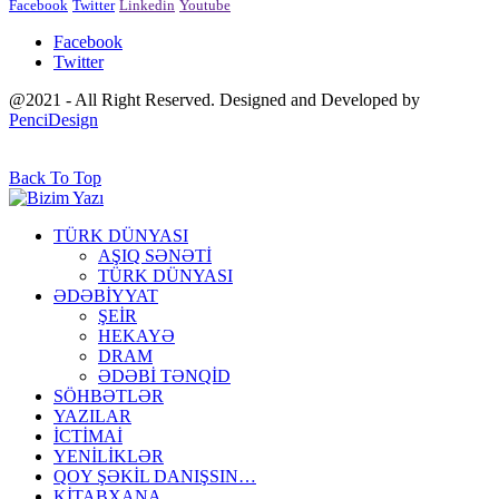
Facebook
Twitter
Linkedin
Youtube
Facebook
Twitter
@2021 - All Right Reserved. Designed and Developed by
PenciDesign
Back To Top
TÜRK DÜNYASI
AŞIQ SƏNƏTİ
TÜRK DÜNYASI
ƏDƏBİYYAT
ŞEİR
HEKAYƏ
DRAM
ƏDƏBİ TƏNQİD
SÖHBƏTLƏR
YAZILAR
İCTİMAİ
YENİLİKLƏR
QOY ŞƏKİL DANIŞSIN…
KİTABXANA