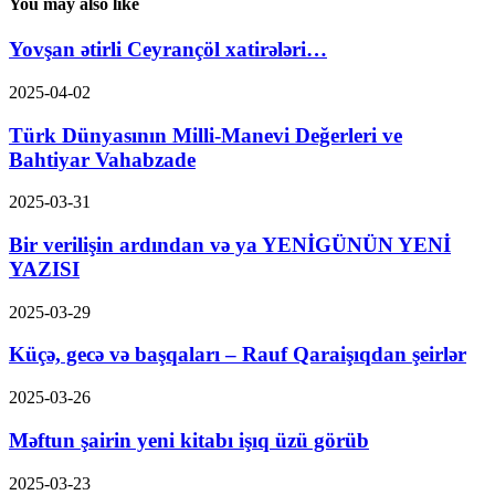
You may also like
Yovşan ətirli Ceyrançöl xatirələri…
2025-04-02
Türk Dünyasının Milli-Manevi Değerleri ve
Bahtiyar Vahabzade
2025-03-31
Bir verilişin ardından və ya YENİGÜNÜN YENİ
YAZISI
2025-03-29
Küçə, gecə və başqaları – Rauf Qaraişıqdan şeirlər
2025-03-26
Məftun şairin yeni kitabı işıq üzü görüb
2025-03-23