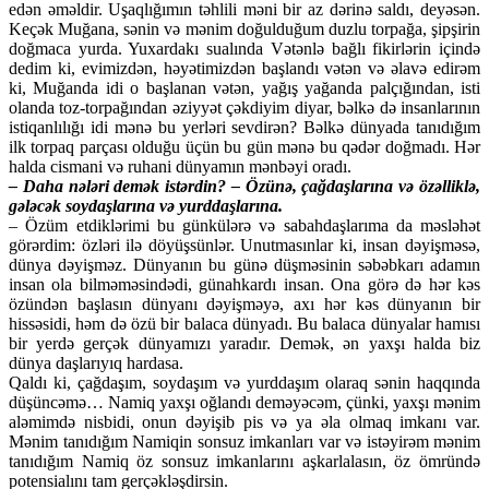
edən əməldir. Uşaqlığımın təhlili məni bir az dərinə saldı, deyəsən.
Keçək Muğana, sənin və mənim doğulduğum duzlu torpağa, şipşirin
doğmaca yurda. Yuxardakı sualında Vətənlə bağlı fikirlərin içində
dedim ki, evimizdən, həyətimizdən başlandı vətən və əlavə edirəm
ki, Muğanda idi o başlanan vətən, yağış yağanda palçığından, isti
olanda toz-torpağından əziyyət çəkdiyim diyar, bəlkə də insanlarının
istiqanlılığı idi mənə bu yerləri sevdirən? Bəlkə dünyada tanıdığım
ilk torpaq parçası olduğu üçün bu gün mənə bu qədər doğmadı. Hər
halda cismani və ruhani dünyamın mənbəyi oradı.
– Daha nələri demək istərdin? – Özünə, çağdaşlarına və özəlliklə,
gələcək soydaşlarına və yurddaşlarına.
– Özüm etdiklərimi bu günkülərə və sabahdaşlarıma da məsləhət
görərdim: özləri ilə döyüşsünlər. Unutmasınlar ki, insan dəyişməsə,
dünya dəyişməz. Dünyanın bu günə düşməsinin səbəbkarı adamın
insan ola bilməməsindədi, günahkardı insan. Ona görə də hər kəs
özündən başlasın dünyanı dəyişməyə, axı hər kəs dünyanın bir
hissəsidi, həm də özü bir balaca dünyadı. Bu balaca dünyalar hamısı
bir yerdə gerçək dünyamızı yaradır. Demək, ən yaxşı halda biz
dünya daşlarıyıq hardasa.
Qaldı ki, çağdaşım, soydaşım və yurddaşım olaraq sənin haqqında
düşüncəmə… Namiq yaxşı oğlandı deməyəcəm, çünki, yaxşı mənim
aləmimdə nisbidi, onun dəyişib pis və ya əla olmaq imkanı var.
Mənim tanıdığım Namiqin sonsuz imkanları var və istəyirəm mənim
tanıdığım Namiq öz sonsuz imkanlarını aşkarlalasın, öz ömründə
potensialını tam gerçəkləşdirsin.