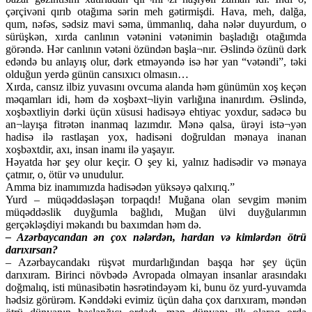
çərçivəni qırıb otağıma sərin meh gətirmişdi. Hava, meh, dalğa,
qum, nəfəs, sədsiz mavi səma, ümmanlıq, daha nələr duyurdum, o
sürüşkən, xırda canlının vətənini vətənimin başladığı otağımda
görəndə. Hər canlının vətəni özündən başla¬nır. Əslində özünü dərk
edəndə bu anlayış olur, dərk etməyəndə isə hər yan “vətəndi”, təki
olduğun yerdə günün cansıxıcı olmasın…
Xırda, cansız ilbiz yuvasını ovcuma alanda həm günümün xoş keçən
məqamları idi, həm də xoşbəxt¬liyin varlığına inanırdım. Əslində,
xoşbəxtliyin dərki üçün xüsusi hadisəyə ehtiyac yoxdur, sadəcə bu
an¬layışa fitrətən inanmaq lazımdır. Mənə qalsa, ürəyi istə¬yən
hadisə ilə rastlaşan yox, hadisəni doğruldan mənaya inanan
xoşbəxtdir, axı, insan inamı ilə yaşayır.
Həyatda hər şey olur keçir. O şey ki, yalnız hadisədir və mənaya
çatmır, o, ötür və unudulur.
Amma biz inamımızda hadisədən yüksəyə qalxırıq.”
Yurd – müqəddəsləşən torpaqdı! Muğana olan sevgim mənim
müqəddəslik duyğumla bağlıdı, Muğan ülvi duyğularımın
gerçəkləşdiyi məkandı bu baxımdan həm də.
– Azərbaycandan ən çox nələrdən, hardan və kimlərdən ötrü
darıxırsan?
– Azərbaycandakı rüşvət murdarlığından başqa hər şey üçün
darıxıram. Birinci növbədə Avropada olmayan insanlar arasındakı
doğmalıq, isti münasibətin həsrətindəyəm ki, bunu öz yurd-yuvamda
hədsiz görürəm. Kənddəki evimiz üçün daha çox darıxıram, məndən