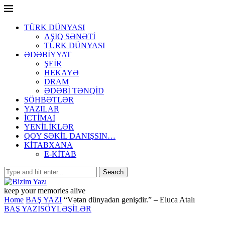
TÜRK DÜNYASI
AŞIQ SƏNƏTİ
TÜRK DÜNYASI
ƏDƏBİYYAT
ŞEİR
HEKAYƏ
DRAM
ƏDƏBİ TƏNQİD
SÖHBƏTLƏR
YAZILAR
İCTİMAİ
YENİLİKLƏR
QOY ŞƏKİL DANIŞSIN…
KİTABXANA
E-KİTAB
keep your memories alive
Home
BAŞ YAZI
“Vətən dünyadan genişdir.” – Eluca Atalı
BAŞ YAZI
SÖYLƏŞİLƏR