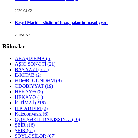
2026-08-02
Rəşad Məcid – sözün nüfuzu, qələmin məsuliyyəti
2026-07-31
Bölmələr
ARAŞDIRMA
(5)
AŞIQ SƏNƏTİ
(21)
BAŞ YAZI
(551)
E-KİTAB
(2)
ƏDƏBİ GÜNDƏM
(9)
ƏDƏBİYYAT
(19)
HEKAYƏ
(6)
HEKAYƏ
(1)
İCTİMAİ
(218)
İLK ADDIM
(2)
Kateqoriyasız
(6)
QOY ŞƏKİL DANIŞSIN…
(16)
ŞEİR
(16)
ŞEİR
(61)
SÖYLƏŞİLƏR
(67)