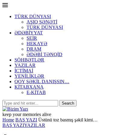
TÜRK DÜNYASI
AŞIQ SƏNƏTİ
TÜRK DÜNYASI
ƏDƏBİYYAT
ŞEİR
HEKAYƏ
DRAM
ƏDƏBİ TƏNQİD
SÖHBƏTLƏR
YAZILAR
İCTİMAİ
YENİLİKLƏR
QOY ŞƏKİL DANIŞSIN…
KİTABXANA
E-KİTAB
keep your memories alive
Home
BAŞ YAZI
Üstünü toz basmış şəkil kimi…
BAŞ YAZI
YAZILAR