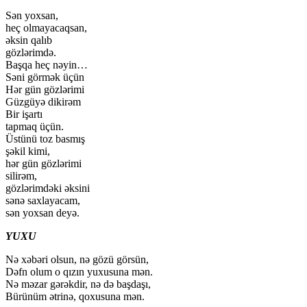
Sən yoxsan,
heç olmayacaqsan,
əksin qalıb
gözlərimdə.
Başqa heç nəyin…
Səni görmək üçün
Hər gün gözlərimi
Güzgüyə dikirəm
Bir işartı
tapmaq üçün.
Üstünü toz basmış
şəkil kimi,
hər gün gözlərimi
silirəm,
gözlərimdəki əksini
sənə saxlayacam,
sən yoxsan deyə.
YUXU
Nə xəbəri olsun, nə gözü görsün,
Dəfn olum o qızın yuxusuna mən.
Nə məzar gərəkdir, nə də başdaşı,
Bürünüm ətrinə, qoxusuna mən.