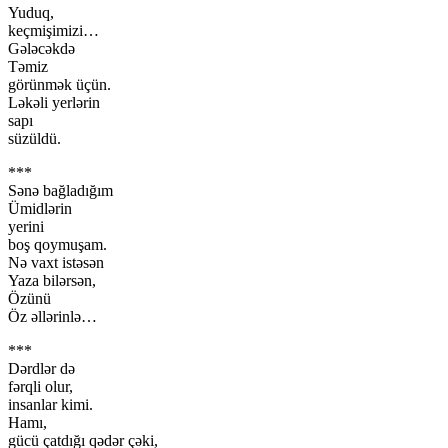
Yuduq,
keçmişimizi…
Gələcəkdə
Təmiz
görünmək üçün.
Ləkəli yerlərin
sapı
süzüldü.
***
Sənə bağladığım
Ümidlərin
yerini
boş qoymuşam.
Nə vaxt istəsən
Yaza bilərsən,
Özünü
Öz əllərinlə…
***
Dərdlər də
fərqli olur,
insanlar kimi.
Hamı,
gücü çatdığı qədər çəki,