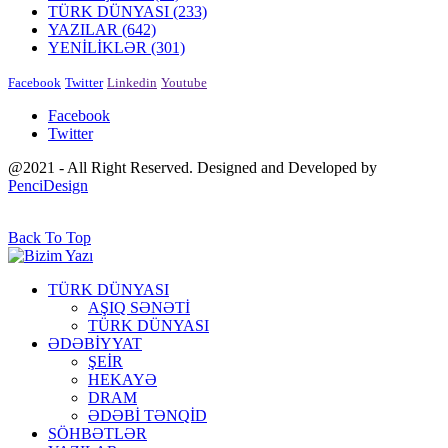
TÜRK DÜNYASI
(233)
YAZILAR
(642)
YENİLİKLƏR
(301)
Facebook
Twitter
Linkedin
Youtube
Facebook
Twitter
@2021 - All Right Reserved. Designed and Developed by
PenciDesign
Back To Top
TÜRK DÜNYASI
AŞIQ SƏNƏTİ
TÜRK DÜNYASI
ƏDƏBİYYAT
ŞEİR
HEKAYƏ
DRAM
ƏDƏBİ TƏNQİD
SÖHBƏTLƏR