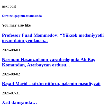
next post
Qırxıncı qapının astanasında
You may also like
Professor Fuad Məmmədov: “Yüksək mədəniyyətli
insan daim yenilənən...
2026-08-03
Nəriman Həsənzadənin yaradıcılığında Ali Baş
Komandan, Azərbaycan ordusu...
2026-08-02
Rəşad Məcid – sözün nüfuzu, qələmin məsuliyyəti
2026-07-31
Xətt danışanda…