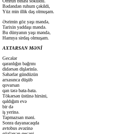
Ömrün binası söküldü.
Bədəndən ruhum çəkildi,
Yüz min illik daş olmuşam.
Əsrimin göz yaşı məndə,
Tarixin yaddaşı məndə.
Bu dünyanın yaşı məndə,
Hamıya sirdaş olmuşam.
AXTARSAN MƏNİ
Gecələr
qaranlığın bağrını
didərsən dişlərinlə.
Səhərlər gündüzün
arxasınca düşüb
qovarsan
qan tərə bata-bata.
Tökərsən üstünə hirsini,
qaldığım evə
bir də
iş yerinə.
Tapmazsan məni.
Sonra dayanacaqda
avtobus əvəzinə
gözlərsən gecəni.