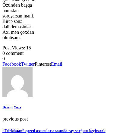
Özündən başqa
hamıdan
soruşarsan məni.
Bircə sənə
dəli deməsinlər.
Axı mən çoxdan
ölmüşəm.
Post Views:
15
0 comment
0
Facebook
Twitter
Pinterest
Email
Bizim Yazı
previous post
“Türküstan” qəzeti oxucular arasında rəy sorğusu keçirəcək