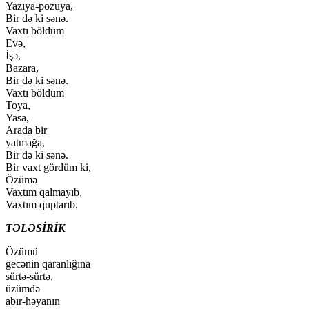
Yazıya-pozuya,
Bir də ki sənə.
Vaxtı böldüm
Evə,
İşə,
Bazara,
Bir də ki sənə.
Vaxtı böldüm
Toya,
Yasa,
Arada bir
yatmağa,
Bir də ki sənə.
Bir vaxt gördüm ki,
Özümə
Vaxtım qalmayıb,
Vaxtım quрtarıb.
TƏLƏSİRİK
Özümü
gecənin qaranlığına
sürtə-sürtə,
üzümdə
abır-həyanın