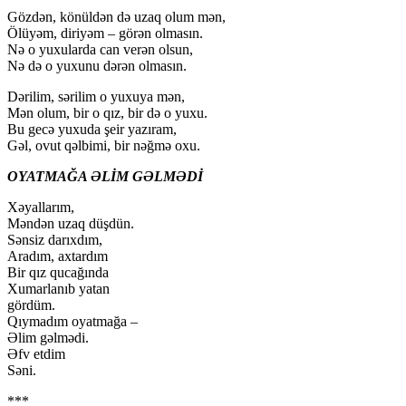
Gözdən, könüldən də uzaq olum mən,
Ölüyəm, diriyəm – görən olmasın.
Nə o yuxularda can verən olsun,
Nə də o yuxunu dərən olmasın.
Dərilim, sərilim o yuxuya mən,
Mən olum, bir o qız, bir də o yuxu.
Bu gecə yuxuda şeir yazıram,
Gəl, ovut qəlbimi, bir nəğmə oxu.
OYATMAĞA ƏLİM GƏLMƏDİ
Xəyallarım,
Məndən uzaq düşdün.
Sənsiz darıxdım,
Aradım, axtardım
Bir qız qucağında
Xumarlanıb yatan
gördüm.
Qıymadım oyatmağa –
Əlim gəlmədi.
Əfv etdim
Səni.
***