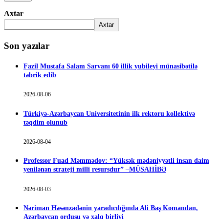
Axtar
Axtar
Son yazılar
Fazil Mustafa Salam Sarvanı 60 illik yubileyi münasibətilə
təbrik edib
2026-08-06
Türkiyə-Azərbaycan Universitetinin ilk rektoru kollektivə
təqdim olunub
2026-08-04
Professor Fuad Məmmədov: “Yüksək mədəniyyətli insan daim
yenilənən strateji milli resursdur” –MÜSAHİBƏ
2026-08-03
Nəriman Həsənzadənin yaradıcılığında Ali Baş Komandan,
Azərbaycan ordusu və xalq birliyi