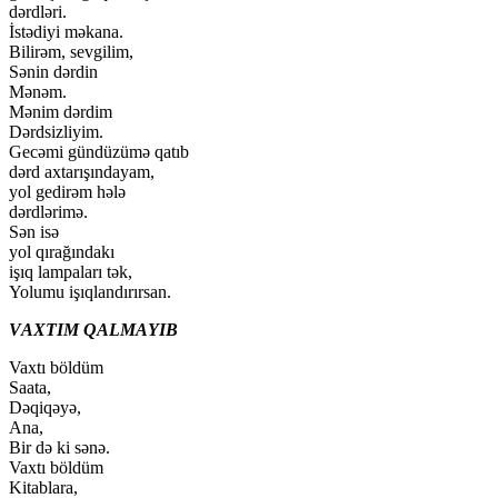
dərdləri.
İstədiyi məkana.
Bilirəm, sevgilim,
Sənin dərdin
Mənəm.
Mənim dərdim
Dərdsizliyim.
Gecəmi gündüzümə qatıb
dərd axtarışındayam,
yol gedirəm hələ
dərdlərimə.
Sən isə
yol qırağındakı
işıq lampaları tək,
Yolumu işıqlandırırsan.
VАХTIM QАLMАYIB
Vaxtı böldüm
Saata,
Dəqiqəyə,
Ana,
Bir də ki sənə.
Vaxtı böldüm
Kitablara,