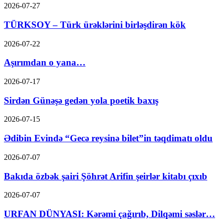
2026-07-27
TÜRKSOY – Türk ürəklərini birləşdirən kök
2026-07-22
Aşırımdan o yana…
2026-07-17
Sirdən Günəşə gedən yola poetik baxış
2026-07-15
Ədibin Evində “Gecə reysinə bilet”in təqdimatı oldu
2026-07-07
Bakıda özbək şairi Şöhrət Arifin şeirlər kitabı çıxıb
2026-07-07
URFAN DÜNYASI: Kərəmi çağırıb, Dilqəmi səslər…