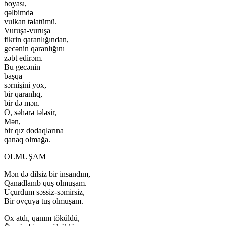
boyası,
qəlbimdə
vulkan təlatümü.
Vuruşa-vuruşa
fikrin qaranlığından,
gecənin qaranlığını
zəbt edirəm.
Bu gecənin
başqa
sərnişini yox,
bir qaranlıq,
bir də mən.
O, səhərə tələsir,
Mən,
bir qız dodaqlarına
qanaq olmağa.
ОLMUŞАM
Mən də dilsiz bir insandım,
Qanadlanıb quş olmuşam.
Uçurdum səssiz-səmirsiz,
Bir ovçuya tuş olmuşam.
Ox atdı, qanım töküldü,