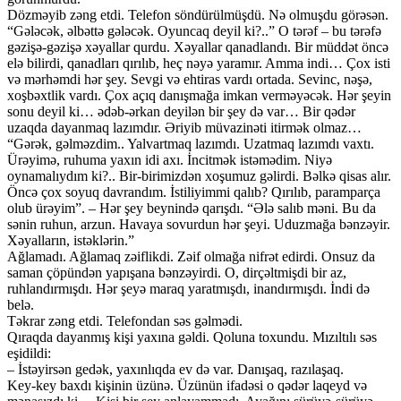
Dözməyib zəng etdi. Telefon söndürülmüşdü. Nə olmuşdu görəsən.
“Gələcək, əlbəttə gələcək. Oyuncaq deyil ki?..” O tərəf – bu tərəfə
gəzişə-gəzişə xəyallar qurdu. Xəyallar qanadlandı. Bir müddət öncə
elə bilirdi, qanadları qırılıb, heç nəyə yaramır. Amma indi… Çox isti
və mərhəmdi hər şey. Sevgi və ehtiras vardı ortada. Sevinc, nəşə,
xoşbəxtlik vardı. Çox açıq danışmağa imkan verməyəcək. Hər şeyin
sonu deyil ki… ədəb-ərkan deyilən bir şey də var… Bir qədər
uzaqda dayanmaq lazımdır. Əriyib müvazinəti itirmək olmaz…
“Gərək, gəlməzdim.. Yalvartmaq lazımdı. Uzatmaq lazımdı vaxtı.
Ürəyimə, ruhuma yaxın idi axı. İncitmək istəmədim. Niyə
oynamalıydım ki?.. Bir-birimizdən xoşumuz gəlirdi. Bəlkə qisas alır.
Öncə çox soyuq davrandım. İstiliyimmi qalıb? Qırılıb, paramparça
olub ürəyim”. – Hər şey beynində qarışdı. “Ələ salıb məni. Bu da
sənin ruhun, arzun. Havaya sovurdun hər şeyi. Uduzmağa bənzəyir.
Xəyalların, istəklərin.”
Ağlamadı. Ağlamaq zəiflikdi. Zəif olmağa nifrət edirdi. Onsuz da
saman çöpündən yapışana bənzəyirdi. O, dirçəltmişdi bir az,
ruhlandırmışdı. Hər şeyə maraq yaratmışdı, inandırmışdı. İndi də
belə.
Təkrar zəng etdi. Telefondan səs gəlmədi.
Qıraqda dayanmış kişi yaxına gəldi. Qoluna toxundu. Mızıltılı səs
eşidildi:
– İstəyirsən gedək, yaxınlıqda ev də var. Danışaq, razılaşaq.
Key-key baxdı kişinin üzünə. Üzünün ifadəsi o qədər laqeyd və