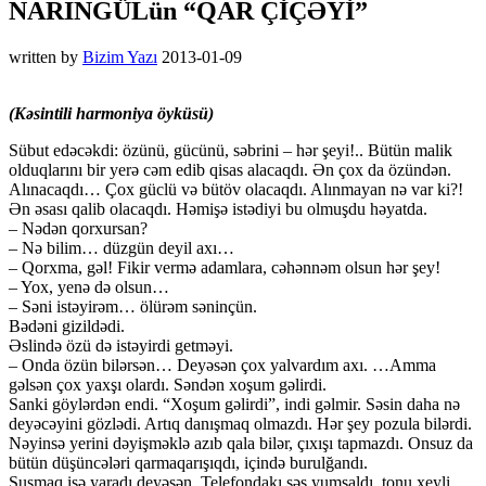
NARINGÜLün “QAR ÇİÇƏYİ”
written by
Bizim Yazı
2013-01-09
(Kəsintili harmoniya öyküsü)
Sübut edəcəkdi: özünü, gücünü, səbrini – hər şeyi!.. Bütün malik
olduqlarını bir yerə cəm edib qisas alacaqdı. Ən çox da özündən.
Alınacaqdı… Çox güclü və bütöv olacaqdı. Alınmayan nə var ki?!
Ən əsası qalib olacaqdı. Həmişə istədiyi bu olmuşdu həyatda.
– Nədən qorxursan?
– Nə bilim… düzgün deyil axı…
– Qorxma, gəl! Fikir vermə adamlara, cəhənnəm olsun hər şey!
– Yox, yenə də olsun…
– Səni istəyirəm… ölürəm səninçün.
Bədəni gizildədi.
Əslində özü də istəyirdi getməyi.
– Onda özün bilərsən… Deyəsən çox yalvardım axı. …Amma
gəlsən çox yaxşı olardı. Səndən xoşum gəlirdi.
Sanki göylərdən endi. “Xoşum gəlirdi”, indi gəlmir. Səsin daha nə
deyəcəyini gözlədi. Artıq danışmaq olmazdı. Hər şey pozula bilərdi.
Nəyinsə yerini dəyişməklə azıb qala bilər, çıxışı tapmazdı. Onsuz da
bütün düşüncələri qarmaqarışıqdı, içində burulğandı.
Susmaq işə yaradı deyəsən. Telefondakı səs yumşaldı, tonu xeyli