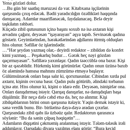
Yenə gözləri dolur.
…Bu gün bir saatlıq məruzəsi də var. Kitabxana işçilərinin
qarşısında çıxış edəcək. Bədii yaradıcılığın özəllikləri haqqında
danışacaq. Adamlar maariflənəcək, faydalanacaq. Belə deyir
təşkilatın rəhbəri.
Küçədə zibil qutusunun içinə başını soxub nə isə axtaran kişi
arvadını çağırır, deyəsən “işəyarayan” əşya tapıb. Sevinərək qadına
göstərir. Geyimlərindən, hərəkətlərindən ağıllarını itirmiş olduqları
hiss olunur. Səfillər öz işlərindədir.
…“Hər şeydən yazmaq olar,- deyirdi redaktor – zibildən də konfet
kimi yazmaq… Peşəkarlıq budur… Gərək heç nəyi gözdən
qaçırmayasan”. Səfillərə yaxınlaşır. Qadın təəccüblə ona baxır. Kişi
bir az qəzəblidir. Hürkmüş kimi görünürlər. Qadın onun üzünə baxıb
öz aləmində hansısa mahnını zümzümə etməyə başlayır.
Gülümsünərək onları başa salır ki, qorxmasınlar. Cibindən xırda pul
axtarır, kişinin ovcuna basır. Qadın pulu götürüb, əlindəki torbanın
içinə atır. Hiss olunur ki, kişini o idarə edir. Deyəsən, isinişirlər ona.
Onları danışdırmaq istəyir. Qarışıq danışırlar, nə danışdıqları başa
düşülmür. Bir neçə dəfə cəhd etsə də, heç nə alınmır. Kişi
zibilqablarının birini onun qarşısına itələyir. Yəqin demək istəyir ki,
sənə verdik bunu. Bir- birilərinə dəyə-dəyə aradan çıxırlar.
Qarşısındakı zibil qabı ilə üzbəüz qalır. Redaktorun qarasınca
söylənir: “Bu da sənin çılpaq həqiqətin”…
Adamların diqqətini çəkməmiş aralanmaq istəyir. Tələm-tələsik irəli
addımlayır. Qarşıdakı divara yazılmış elanı görür: “Bura keçid