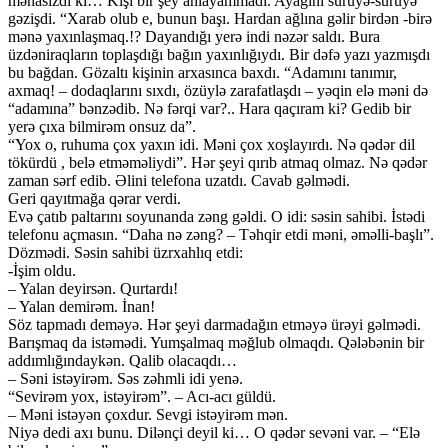
mənasızdı ki… Kişi bir şey anlayammadı. Ayağını sürüyə-sürüyə
gəzişdi. “Xarab olub e, bunun başı. Hardan ağlına gəlir birdən -birə
mənə yaxınlaşmaq.!? Dayandığı yerə indi nəzər saldı. Bura
üzdəniraqların toplaşdığı bağın yaxınlığıydı. Bir dəfə yazı yazmışdı
bu bağdan. Gözaltı kişinin arxasınca baxdı. “Adamını tanımır,
axmaq! – dodaqlarını sıxdı, özüylə zarafatlaşdı – yəqin elə məni də
“adamına” bənzədib. Nə fərqi var?.. Hara qaçıram ki? Gedib bir
yerə çıxa bilmirəm onsuz da”.
“Yox o, ruhuma çox yaxın idi. Məni çox xoşlayırdı. Nə qədər dil
tökürdü , belə etməməliydi”. Hər şeyi qırıb atmaq olmaz. Nə qədər
zaman sərf edib. Əlini telefona uzatdı. Cavab gəlmədi.
Geri qayıtmağa qərar verdi.
Evə çatıb paltarını soyunanda zəng gəldi. O idi: səsin sahibi. İstədi
telefonu açmasın. “Daha nə zəng? – Təhqir etdi məni, əməlli-başlı”.
Dözmədi. Səsin sahibi üzrxahlıq etdi:
-İşim oldu.
– Yalan deyirsən. Qurtardı!
– Yalan demirəm. İnan!
Söz tapmadı deməyə. Hər şeyi darmadağın etməyə ürəyi gəlmədi.
Barışmaq da istəmədi. Yumşalmaq məğlub olmaqdı. Qələbənin bir
addımlığındaykən. Qalib olacaqdı…
– Səni istəyirəm. Səs zəhmli idi yenə.
“Sevirəm yox, istəyirəm”. – Acı-acı güldü.
– Məni istəyən çoxdur. Sevgi istəyirəm mən.
Niyə dedi axı bunu. Dilənçi deyil ki… O qədər sevəni var. – “Elə