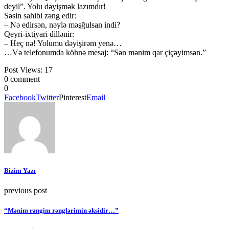
deyil”. Yolu dəyişmək lazımdır!
Səsin sahibi zəng edir:
– Nə edirsən, nəylə məşğulsan indi?
Qeyri-ixtiyari dillənir:
– Heç nə! Yolumu dəyişirəm yenə…
…Və telefonumda köhnə mesaj: “Sən mənim qar çiçəyimsən.”
Post Views:
17
0 comment
0
Facebook
Twitter
Pinterest
Email
Bizim Yazı
previous post
“Mənim rəngim rənglərimin əksidir…”