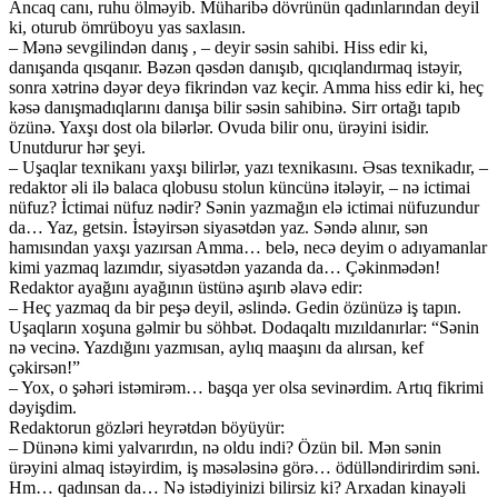
Ancaq canı, ruhu ölməyib. Müharibə dövrünün qadınlarından deyil
ki, oturub ömrüboyu yas saxlasın.
– Mənə sevgilindən danış , – deyir səsin sahibi. Hiss edir ki,
danışanda qısqanır. Bəzən qəsdən danışıb, qıcıqlandırmaq istəyir,
sonra xətrinə dəyər deyə fikrindən vaz keçir. Amma hiss edir ki, heç
kəsə danışmadıqlarını danışa bilir səsin sahibinə. Sirr ortağı tapıb
özünə. Yaxşı dost ola bilərlər. Ovuda bilir onu, ürəyini isidir.
Unutdurur hər şeyi.
– Uşaqlar texnikanı yaxşı bilirlər, yazı texnikasını. Əsas texnikadır, –
redaktor əli ilə balaca qlobusu stolun küncünə itələyir, – nə ictimai
nüfuz? İctimai nüfuz nədir? Sənin yazmağın elə ictimai nüfuzundur
da… Yaz, getsin. İstəyirsən siyasətdən yaz. Səndə alınır, sən
hamısından yaxşı yazırsan Amma… belə, necə deyim o adıyamanlar
kimi yazmaq lazımdır, siyasətdən yazanda da… Çəkinmədən!
Redaktor ayağını ayağının üstünə aşırıb əlavə edir:
– Heç yazmaq da bir peşə deyil, əslində. Gedin özünüzə iş tapın.
Uşaqların xoşuna gəlmir bu söhbət. Dodaqaltı mızıldanırlar: “Sənin
nə vecinə. Yazdığını yazmısan, aylıq maaşını da alırsan, kef
çəkirsən!”
– Yox, o şəhəri istəmirəm… başqa yer olsa sevinərdim. Artıq fikrimi
dəyişdim.
Redaktorun gözləri heyrətdən böyüyür:
– Dünənə kimi yalvarırdın, nə oldu indi? Özün bil. Mən sənin
ürəyini almaq istəyirdim, iş məsələsinə görə… ödülləndirirdim səni.
Hm… qadınsan da… Nə istədiyinizi bilirsiz ki? Arxadan kinayəli