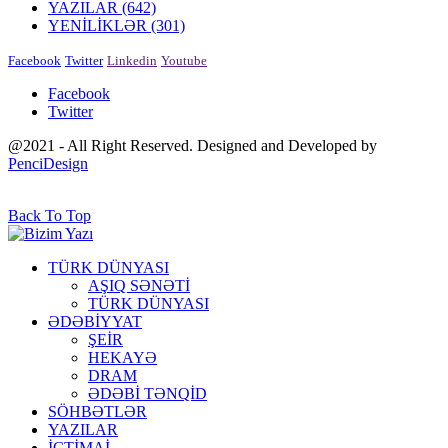
YAZILAR
(642)
YENİLİKLƏR
(301)
Facebook
Twitter
Linkedin
Youtube
Facebook
Twitter
@2021 - All Right Reserved. Designed and Developed by
PenciDesign
Back To Top
TÜRK DÜNYASI
AŞIQ SƏNƏTİ
TÜRK DÜNYASI
ƏDƏBİYYAT
ŞEİR
HEKAYƏ
DRAM
ƏDƏBİ TƏNQİD
SÖHBƏTLƏR
YAZILAR
İCTİMAİ