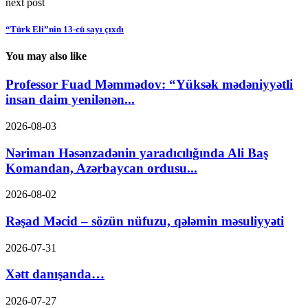
next post
“Türk Eli”nin 13-cü sayı çıxdı
You may also like
Professor Fuad Məmmədov: “Yüksək mədəniyyətli
insan daim yenilənən...
2026-08-03
Nəriman Həsənzadənin yaradıcılığında Ali Baş
Komandan, Azərbaycan ordusu...
2026-08-02
Rəşad Məcid – sözün nüfuzu, qələmin məsuliyyəti
2026-07-31
Xətt danışanda…
2026-07-27