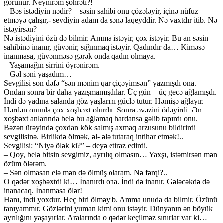
görünür. Neynirəm şöhrəti?!
– Bəs istədiyin nədir? – səsin sahibi onu çözələyir, içinə nüfuz
etməyə çalışır,- sevdiyin adam da sənə laqeyddir. Nə vaxtdır itib. Nə
istəyirsən?
Nə istədiyini özü də bilmir. Amma istəyir, çox istəyir. Bu an səsin
sahibinə inanır, güvənir, sığınmaq istəyir. Qadındır da… Kiməsə
inanmasa, güvənməsə gərək onda qadın olmaya.
– Yaşamağın sirrini öyrənirəm.
– Gəl səni yaşadım…
Sevgilisi son dəfə “sən mənim qar çiçəyimsən” yazmışdı ona.
Ondan sonra bir daha yazışmamışdılar. Üç gün – üç gecə ağlamışdı.
İndi də yadına salanda göz yaşlarını güclə tutur. Həmişə ağlayır.
Hərdən onunla çox xoşbəxt olurdu. Sonra əvəzini ödəyirdi. Ən
xoşbəxt anlarında belə bu ağlamaq hardansa gəlib tapırdı onu.
Bəzən ürəyində çoxdan kök salmış axmaq arzusunu bildirirdi
sevgilisinə. Birlikdə ölmək, əl- ələ tutaraq intihar etmək!..
Sevgilisi: “Niyə ölək ki?” – deyə etiraz edirdi.
– Qoy, belə bitsin sevgimiz, ayrılıq olmasın… Yaxşı, istəmirsən mən
özüm ölərəm.
– Sən olmasan elə mən də ölmüş olaram. Nə fərqi?..
O qədər xoşbəxtdi ki… İnanırdı ona. İndi də inanır. Gələcəkdə də
inanacaq. İnanmasa ölər!
Hanı, indi yoxdur. Heç biri ölməyib. Amma unuda da bilmir. Özünü
tanıyammır. Gözlərini yuman kimi onu istəyir. Dünyanın ən böyük
ayrılığını yaşayırlar. Aralarında o qədər keçilməz sınırlar var ki…