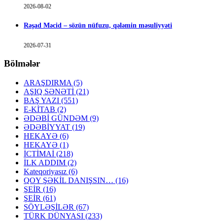
2026-08-02
Rəşad Məcid – sözün nüfuzu, qələmin məsuliyyəti
2026-07-31
Bölmələr
ARAŞDIRMA
(5)
AŞIQ SƏNƏTİ
(21)
BAŞ YAZI
(551)
E-KİTAB
(2)
ƏDƏBİ GÜNDƏM
(9)
ƏDƏBİYYAT
(19)
HEKAYƏ
(6)
HEKAYƏ
(1)
İCTİMAİ
(218)
İLK ADDIM
(2)
Kateqoriyasız
(6)
QOY ŞƏKİL DANIŞSIN…
(16)
ŞEİR
(16)
ŞEİR
(61)
SÖYLƏŞİLƏR
(67)
TÜRK DÜNYASI
(233)