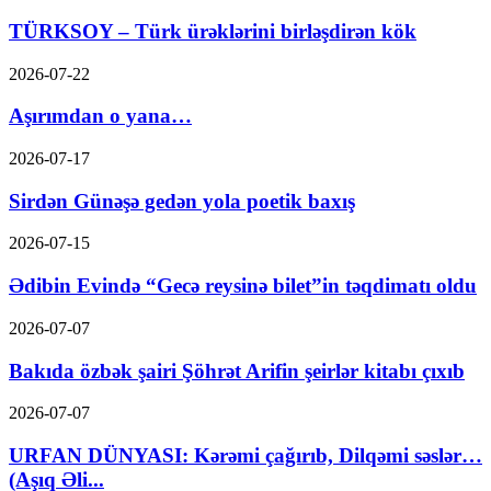
TÜRKSOY – Türk ürəklərini birləşdirən kök
2026-07-22
Aşırımdan o yana…
2026-07-17
Sirdən Günəşə gedən yola poetik baxış
2026-07-15
Ədibin Evində “Gecə reysinə bilet”in təqdimatı oldu
2026-07-07
Bakıda özbək şairi Şöhrət Arifin şeirlər kitabı çıxıb
2026-07-07
URFAN DÜNYASI: Kərəmi çağırıb, Dilqəmi səslər…
(Aşıq Əli...