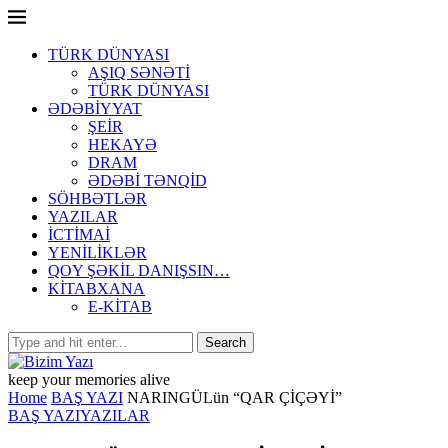
TÜRK DÜNYASI
AŞIQ SƏNƏTİ
TÜRK DÜNYASI
ƏDƏBİYYAT
ŞEİR
HEKAYƏ
DRAM
ƏDƏBİ TƏNQİD
SÖHBƏTLƏR
YAZILAR
İCTİMAİ
YENİLİKLƏR
QOY ŞƏKİL DANIŞSIN…
KİTABXANA
E-KİTAB
keep your memories alive
Home
BAŞ YAZI
NARINGÜLün “QAR ÇİÇƏYİ”
BAŞ YAZI
YAZILAR