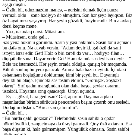
aşağı düşdü.
– Özün bil, uduzmazdın məncə, – gerisini demək üçün pauza
verməli oldu – sənə hədiyyə də almışdım. Sən hər şeyə layiqsən. Biz
öz həyatımızı yaşayırıq. Hər şeyin gözəldi, ürəyimcədir. Bircə əxlaq
dərsi keçmə mənə.
– Yox, nə əxlaq dərsi. Müasirəm.
– Müasirsən, onda gəl…
Səs yenə hökmlü göründü. Səsin yiyəsi hakimdi. Səsin tonu açmadı
bu dəfə onu. Nə cavab versin. “Adam deyir ki, gəl özü də səni
istəyir, israr edir. Get! Hələ o biri tərəfi də var… hədiyyə-filan…
diqqətlidir sənə. Dəyər verir. Get! Həm də müasir deyilsən deyir…”
Belə tez istəməzdi. Hər şeyin ortada olduğu, qarışıq bir məqamda.
Bilirdi sonluq bu yerə gələcək. Amma hələ hazır deyildi. İçindəki
cəhənnəm boşluğunu doldurmaq kimi bir şeydi bu. Dayanıqlı
deyildi bu əlaqə. İçindəki səs təslim etdirdi. “Görüşək, xoşbəxt
olarıq”. Sırf qadın marağından olan daha başqa şeylər qərarını
üstələdi. Həyatına rəng qatacaqdı. Ürəyi uçundu.
– Ey… gözəl, hara gedirsən? Gəl, aparım. Dayanacaqdakı
maşınlardan birinin sürücüsü pəncərədən başını çıxarıb onu səslədi.
Dodağını dişlədi: “Bircə sən çatmırdın”.
– Özün bil…
“Bu harda qaldı görəsən?” Telefondakı səsin sahibi o qədər
hökmlüydü ki, zəng etməyə də ürəyi gəlmədi. Qoy özü axtarsın. Elə
başa düşsün ki, hələ gəlməmişəm. Yüngüllük olmasın. Səsin sahibi
görünmürdü.