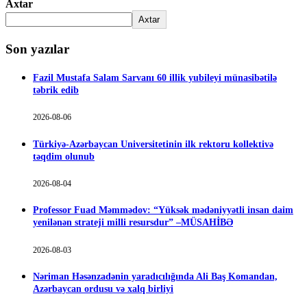
Axtar
Axtar
Son yazılar
Fazil Mustafa Salam Sarvanı 60 illik yubileyi münasibətilə
təbrik edib
2026-08-06
Türkiyə-Azərbaycan Universitetinin ilk rektoru kollektivə
təqdim olunub
2026-08-04
Professor Fuad Məmmədov: “Yüksək mədəniyyətli insan daim
yenilənən strateji milli resursdur” –MÜSAHİBƏ
2026-08-03
Nəriman Həsənzadənin yaradıcılığında Ali Baş Komandan,
Azərbaycan ordusu və xalq birliyi