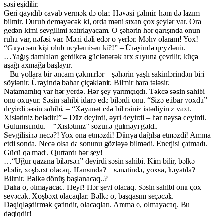
səsi eşidilir.
Geri qayıdıb cavab vermək də olar. Həvəsi gəlmir, həm də lazım
bilmir. Durub deməyəcək ki, orda məni sıxan çox şeylər var. Ora
gedən kimi sevgilimi xatırlayacam. O şəhərin hər qarışında onun
ruhu var, nəfəsi var. Məni dəli edər o yerlər. Məhv olaram! Yox!
“Guya sən kişi olub neyləmisən ki?!” – Ürəyində qeyzlənir.
…Yağış damlaları getdikcə güclənərək arx suyuna çevrilir, küçə
aşağı axmağa başlayır.
– Bu yollara bir əncam çəkmirlər – şəhərin yaşlı sakinlərindən biri
söylənir. Ürəyində bahar çiçəklənir. Bilmir hara tələsir.
Natamamlıq var hər yerdə. Hər şey yarımçıqdı. Təkcə səsin sahibi
onu oxuyur. Səsin sahibi idarə edə bilərdi onu. “Sizə etibar yoxdu” –
deyirdi səsin sahibi. – “Xəyanət edə bilirsiniz istədiyiniz vaxt.
Xislətiniz belədir!” – Düz deyirdi, əyri deyirdi – hər nəysə deyirdi.
Gülümsündü. – “Xislətiniz” sözünə gülməyi gəldi.
Sevgilisinə necə?! Yox ona etməzdi! Dünya dağılsa etməzdi! Amma
etdi sonda. Necə olsa da sonunu gözləyə bilmədi. Enerjisi çatmadı.
Gücü qalmadı. Qurtardı hər şey!
…“Uğur qazana bilərsən” deyirdi səsin sahibi. Kim bilir, bəlkə
elədir, xoşbəxt olacaq. Hansında? – sənətində, yoxsa, həyatda?
Bilmir. Bəlkə dönüş başlanacaq..?
Daha o, olmayacaq. Heyf! Hər şeyi olacaq. Səsin sahibi onu çox
sevəcək. Xoşbəxt olacaqlar. Bəlkə o, başqasını seçəcək.
Dəqiqləşdirmək çətindir, olacaqları. Amma o, olmayacaq. Bu
dəqiqdir!