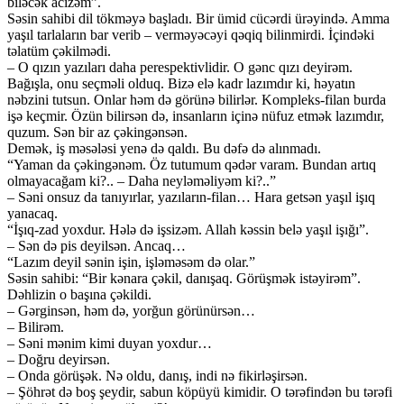
biləcək acizəm”.
Səsin sahibi dil tökməyə başladı. Bir ümid cücərdi ürəyində. Amma
yaşıl tarlaların bar verib – verməyəcəyi qəqiq bilinmirdi. İçindəki
təlatüm çəkilmədi.
– O qızın yazıları daha perespektivlidir. O gənc qızı deyirəm.
Bağışla, onu seçməli olduq. Bizə elə kadr lazımdır ki, həyatın
nəbzini tutsun. Onlar həm də görünə bilirlər. Kompleks-filan burda
işə keçmir. Özün bilirsən də, insanların içinə nüfuz etmək lazımdır,
quzum. Sən bir az çəkingənsən.
Demək, iş məsələsi yenə də qaldı. Bu dəfə də alınmadı.
“Yaman da çəkingənəm. Öz tutumum qədər varam. Bundan artıq
olmayacağam ki?.. – Daha neyləməliyəm ki?..”
– Səni onsuz da tanıyırlar, yazıların-filan… Hara getsən yaşıl işıq
yanacaq.
“İşıq-zad yoxdur. Hələ də işsizəm. Allah kəssin belə yaşıl işığı”.
– Sən də pis deyilsən. Ancaq…
“Lazım deyil sənin işin, işləməsəm də olar.”
Səsin sahibi: “Bir kənara çəkil, danışaq. Görüşmək istəyirəm”.
Dəhlizin o başına çəkildi.
– Gərginsən, həm də, yorğun görünürsən…
– Bilirəm.
– Səni mənim kimi duyan yoxdur…
– Doğru deyirsən.
– Onda görüşək. Nə oldu, danış, indi nə fikirləşirsən.
– Şöhrət də boş şeydir, sabun köpüyü kimidir. O tərəfindən bu tərəfi